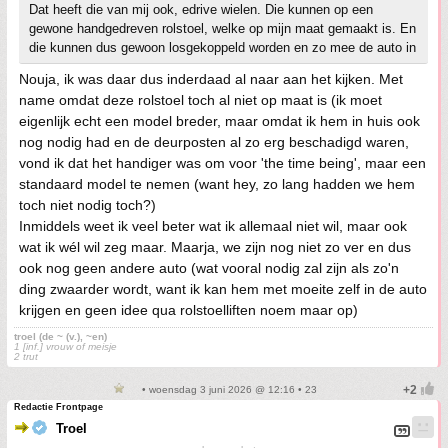
Dat heeft die van mij ook, edrive wielen. Die kunnen op een
gewone handgedreven rolstoel, welke op mijn maat gemaakt is. En
die kunnen dus gewoon losgekoppeld worden en zo mee de auto in
Nouja, ik was daar dus inderdaad al naar aan het kijken. Met
name omdat deze rolstoel toch al niet op maat is (ik moet
eigenlijk echt een model breder, maar omdat ik hem in huis ook
nog nodig had en de deurposten al zo erg beschadigd waren,
vond ik dat het handiger was om voor 'the time being', maar een
standaard model te nemen (want hey, zo lang hadden we hem
toch niet nodig toch?)
Inmiddels weet ik veel beter wat ik allemaal niet wil, maar ook
wat ik wél wil zeg maar. Maarja, we zijn nog niet zo ver en dus
ook nog geen andere auto (wat vooral nodig zal zijn als zo'n
ding zwaarder wordt, want ik kan hem met moeite zelf in de auto
krijgen en geen idee qua rolstoelliften noem maar op)
troel (de ~ (v.), ~en)
1 [inf.] vrouw of meisje
2 trut
• woensdag 3 juni 2026 @ 12:16 • 23
Redactie Frontpage
Troel