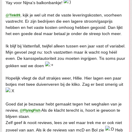
Yay voor Nijna's balkonbankje!
, kijk je wel uit met de vaste leveringskosten, voorheen
@Tink89
vastrecht. Er zijn bedrijven die een lagere stroom/gasprijs
hebben en het vaste kosten omhoog hebben gegooid. Dan lijkt
het een goede deal maar betaal je onder de streep toch meer.
Ik blijf bij Vattenfall, twijfel alleen tussen een jaar vast of variabel.
Mijn gevoel zegt nu: toch vastzetten maar ik wacht nog héél
even. De kansspelautoriteit zou moeten ingrijpen. Tis soms puur
gokken wat we doen
Hopelijk vliegt de duif strakjes weer, Hillie. Hier lagen een paar
botjes met twee duivenveren bij de kliko. Zag er best smerig uit
Goed dat je bezwaar hebt gemaakt tegen het weghalen van je
review,
Als de klacht terecht is, hoort ie gewoon te
@FlyingFish
blijven staan.
Zelf geef ik nooit reviews, lees ze wel maar trek me er ook niet
zoveel van aan. Als ik de reviews van mcD en Bol zie
Heb