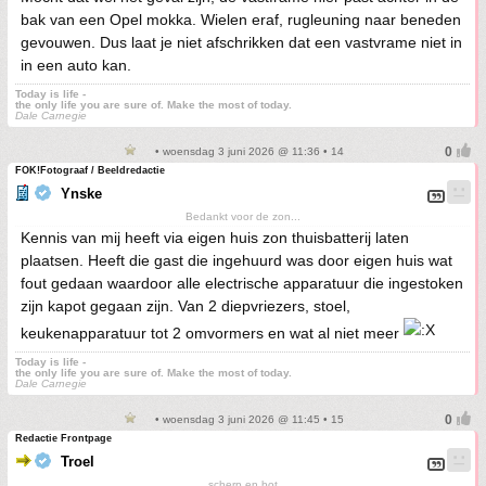
bak van een Opel mokka. Wielen eraf, rugleuning naar beneden
gevouwen. Dus laat je niet afschrikken dat een vastvrame niet in
in een auto kan.
Today is life -
the only life you are sure of. Make the most of today.
Dale Carnegie
• woensdag 3 juni 2026 @ 11:36 • 14
FOK!Fotograaf / Beeldredactie
Ynske
Bedankt voor de zon...
Kennis van mij heeft via eigen huis zon thuisbatterij laten
plaatsen. Heeft die gast die ingehuurd was door eigen huis wat
fout gedaan waardoor alle electrische apparatuur die ingestoken
zijn kapot gegaan zijn. Van 2 diepvriezers, stoel,
keukenapparatuur tot 2 omvormers en wat al niet meer
Today is life -
the only life you are sure of. Make the most of today.
Dale Carnegie
• woensdag 3 juni 2026 @ 11:45 • 15
Redactie Frontpage
Troel
scherp en bot