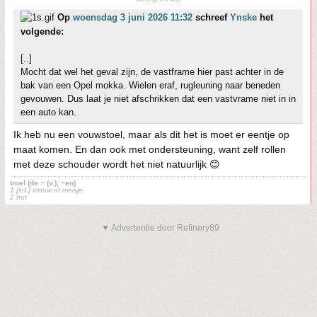
Op
woensdag 3 juni 2026 11:32
schreef
Ynske
het
volgende:
[..]
Mocht dat wel het geval zijn, de vastframe hier past achter in de
bak van een Opel mokka. Wielen eraf, rugleuning naar beneden
gevouwen. Dus laat je niet afschrikken dat een vastvrame niet in in
een auto kan.
Ik heb nu een vouwstoel, maar als dit het is moet er eentje op
maat komen. En dan ook met ondersteuning, want zelf rollen
met deze schouder wordt het niet natuurlijk 😊
troel (de ~ (v.), ~en)
1 [inf.] vrouw of meisje
2 trut
▼ Advertentie door Refinery89