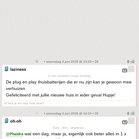
• woensdag 3 juni 2026 @ 13:33 • 28
laziness
In het verleden nogal duizelig
De plug en play thuisbatterijen die er nu zijn kan je gewoon mee
verhuizen.
Gefeliciteerd met jullie nieuwe huis in ieder geval Hupje!
Ik heb je lief mijn hele leven
• woensdag 3 juni 2026 @ 14:10 • 29
oh-oh
Sure...fine...whatever...
wat een dag, maar ja, eigenlijk ook beter alles in 1 x
@Phaidra