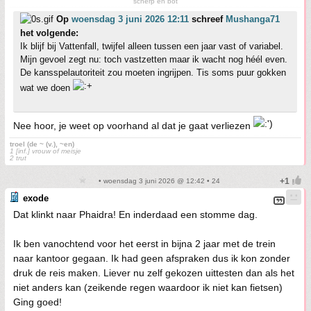
scherp en bot
Op
woensdag 3 juni 2026 12:11
schreef
Mushanga71
het volgende:
Ik blijf bij Vattenfall, twijfel alleen tussen een jaar vast of variabel.
Mijn gevoel zegt nu: toch vastzetten maar ik wacht nog héél even.
De kansspelautoriteit zou moeten ingrijpen. Tis soms puur gokken
wat we doen
Nee hoor, je weet op voorhand al dat je gaat verliezen
troel (de ~ (v.), ~en)
1 [inf.] vrouw of meisje
2 trut
• woensdag 3 juni 2026 @ 12:42 • 24
exode
Dat klinkt naar Phaidra! En inderdaad een stomme dag.
Ik ben vanochtend voor het eerst in bijna 2 jaar met de trein
naar kantoor gegaan. Ik had geen afspraken dus ik kon zonder
druk de reis maken. Liever nu zelf gekozen uittesten dan als het
niet anders kan (zeikende regen waardoor ik niet kan fietsen)
Ging goed!