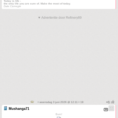
Today is life -
the only life you are sure of. Make the most of today.
Dale Carnegie
▼ Advertentie door Refinery89
• woensdag 3 juni 2026 @ 12:11 • 19
Mushanga71
Burn!