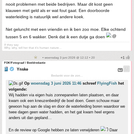
nooit problemen met beide bedrijven. Maar dit kost geen
klauwen met geld als er wat fout gaat. Een doorboorde
waterleiding is natuurlijk wel andere koek.
Net geluncht met een vriendin en ik ben zoo moe. Elke ochtend
tussen 5 en 6 wakker. Denk dat ik een dutje ga doen
If they say
Why, why, tell her that it's human nature...
• woensdag 3 juni 2026 @ 12:12 • 20
FOK!Fotograaf / Beeldredactie
Ynske
Bedankt voor de zon...
Op
woensdag 3 juni 2026 11:46
schreef
FlyingFish
het
volgende:
Wij hadden via eigen huis zonnepanelen laten plaatsen, en daar
kwam ook een kneuzenbedrijf de boel doen. Geen schouw maar
gewoon hup aan de slag en door de waterleiding boren waardoor we
twee dagen geen water hadden, en het gat kwam heel ergens
anders uit dan gepland…
En de review op Google hebben ze laten verwijderen
Daar