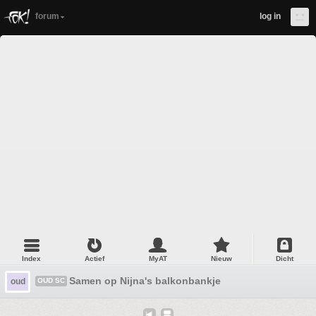
forum
log in
Index
Actief
MyAT
Nieuw
Dicht
Samen op Nijna's balkonbankje
oud
OUD SC