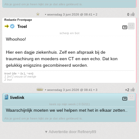
Als je goed om je heen kijkt zie je dat alles gekleurd is.
• woensdag 3 juni 2026 @ 08:41 • 2
Redactie Frontpage
Troel
scherp en bot
Whoohoo!
Hier een dagje ziekenhuis. Zelf een afspraak bij de
traumachirurg en moeders een CT en een echo. Dat kon
gelukkig enigszins gecombineerd worden.
troel (de ~ (v.), ~en)
1 [inf.] vrouw of meisje
2 trut
• woensdag 3 juni 2026 @ 08:41 • 3
livelink
keek op mijn week ( © DJ11)
Waarschijnlijk moeten we wel helpen met het in elkaar zetten..
Als je goed om je heen kijkt zie je dat alles gekleurd is.
▼ Advertentie door Refinery89