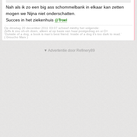
Nah als ik zo een big ass schommelbank in elkaar kan zetten
mogen we Nijna niet onderschatten.
Succes in het ziekenhuis
@Troel
Op dinsdag 20 december 2011 03:07 schreef minthy het volgende:
Zelfs ik zou oh-oh doen, alleen al op basis van haar postgedrag en ui O+
'Outside of a dog, a book is man's best friend. Inside of a dog it's too dark to read.'
( Groucho Marx )
▼ Advertentie door Refinery89