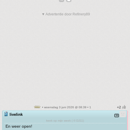
▼ Advertentie door Refinery89
• woensdag 3 juni 2026 @ 08:39 • 1
livelink
keek op mijn week ( © DJ11)
En weer open!