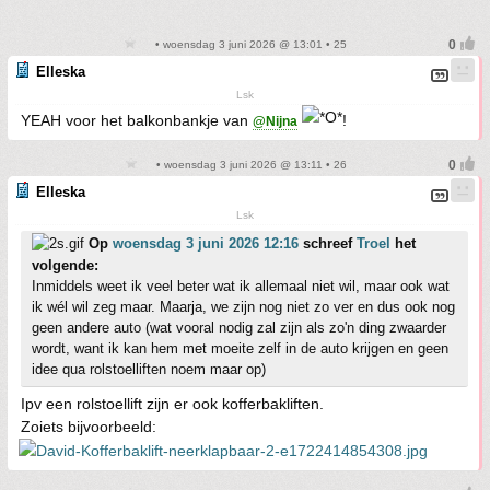
• woensdag 3 juni 2026 @ 13:01 • 25
Elleska
Lsk
YEAH voor het balkonbankje van
!
@Nijna
• woensdag 3 juni 2026 @ 13:11 • 26
Elleska
Lsk
Op
woensdag 3 juni 2026 12:16
schreef
Troel
het
volgende:
Inmiddels weet ik veel beter wat ik allemaal niet wil, maar ook wat
ik wél wil zeg maar. Maarja, we zijn nog niet zo ver en dus ook nog
geen andere auto (wat vooral nodig zal zijn als zo'n ding zwaarder
wordt, want ik kan hem met moeite zelf in de auto krijgen en geen
idee qua rolstoelliften noem maar op)
Ipv een rolstoellift zijn er ook kofferbakliften.
Zoiets bijvoorbeeld: