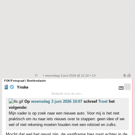
• woensdag 3 juni 2026 @ 11:32 • 13
FOK!Fotograaf / Beeldredactie
Ynske
Bedankt voor de zon...
Op
woensdag 3 juni 2026 10:07
schreef
Troel
het
volgende:
Mijn vader is op zoek naar een nieuwe auto. Voor mij is het niet
praktisch om nu naar iets nieuws over te stappen: geen idee of we
wel of niet rekening moeten houden met een rolstoel en zulks.
Mocht dat wel het geval zijn, de vastframe hier past achter in de