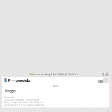
• woensdag 3 juni 2026 @ 09:03 • 4
Pinnenmutske
Blub
Mogge
Werewolf
Papa 15/11/1950 - 29/08/2025
Fring is mijn allerliefste knuffelkont
Been haunted by a million screams