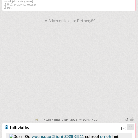
troel (de ~ (v.), ~en)
1 [inf.] vrouw of meisje
2 trut
▼ Advertentie door Refinery89
• woensdag 3 juni 2026 @ 10:47 • 10
hilliebillie
Op
woensdag 3 juni 2026 08:11
schreef
oh-oh
het