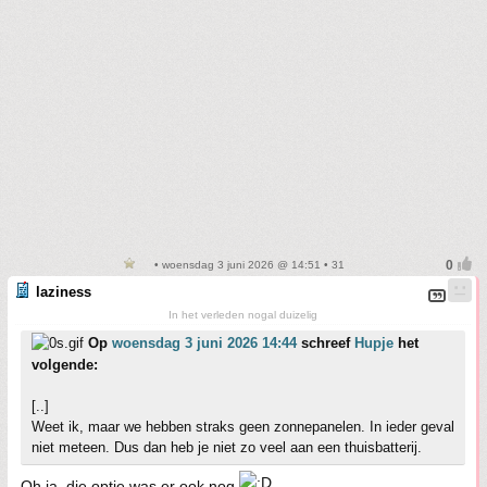
• woensdag 3 juni 2026 @ 14:51 • 31
laziness
In het verleden nogal duizelig
Op
woensdag 3 juni 2026 14:44
schreef
Hupje
het
volgende:
[..]
Weet ik, maar we hebben straks geen zonnepanelen. In ieder geval
niet meteen. Dus dan heb je niet zo veel aan een thuisbatterij.
Oh ja, die optie was er ook nog