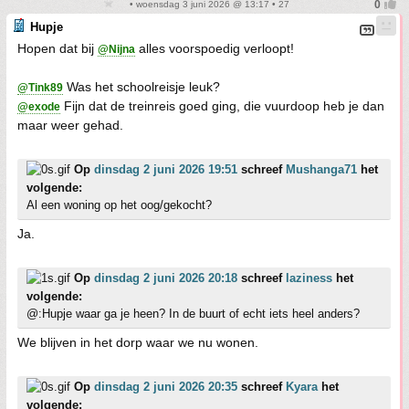
• woensdag 3 juni 2026 @ 13:17 • 27
Hupje
Hopen dat bij
alles voorspoedig verloopt!
@Nijna
Was het schoolreisje leuk?
@Tink89
Fijn dat de treinreis goed ging, die vuurdoop heb je dan
@exode
maar weer gehad.
Op
dinsdag 2 juni 2026 19:51
schreef
Mushanga71
het
volgende:
Al een woning op het oog/gekocht?
Ja.
Op
dinsdag 2 juni 2026 20:18
schreef
laziness
het
volgende:
@:Hupje waar ga je heen? In de buurt of echt iets heel anders?
We blijven in het dorp waar we nu wonen.
Op
dinsdag 2 juni 2026 20:35
schreef
Kyara
het
volgende: