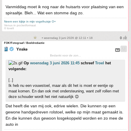
Vanmiddag moet ik nog naar de huisarts voor plaatsing van een
spiraaltje. Bleh... Wat een stomme dag zo.
Neem een kijkje in mijn vogelhuisje O+
Venus in pocketformaat
© loveli
• woensdag 3 juni 2026 @ 12:11 • 18
FOK!Fotograaf / Beeldredactie
Ynske
Bedankt voor de zon...
Op
woensdag 3 juni 2026 11:45
schreef
Troel
het
volgende:
[..]
Ik heb nu een vouwstoel, maar als dit het is moet er eentje op
maat komen. En dan ook met ondersteuning, want zelf rollen met
deze schouder wordt het niet natuurlijk 😊
Dat heeft die van mij ook, edrive wielen. Die kunnen op een
gewone handgedreven rolstoel, welke op mijn maat gemaakt is.
En die kunnen dus gewoon losgekoppeld worden en zo mee de
auto in