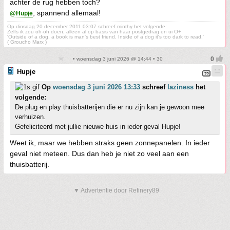
achter de rug hebben toch?
, spannend allemaal!
@Hupje
Op dinsdag 20 december 2011 03:07 schreef minthy het volgende:
Zelfs ik zou oh-oh doen, alleen al op basis van haar postgedrag en ui O+
'Outside of a dog, a book is man's best friend. Inside of a dog it's too dark to read.'
( Groucho Marx )
• woensdag 3 juni 2026 @ 14:44 • 30
Hupje
Op
woensdag 3 juni 2026 13:33
schreef
laziness
het
volgende:
De plug en play thuisbatterijen die er nu zijn kan je gewoon mee
verhuizen.
Gefeliciteerd met jullie nieuwe huis in ieder geval Hupje!
Weet ik, maar we hebben straks geen zonnepanelen. In ieder
geval niet meteen. Dus dan heb je niet zo veel aan een
thuisbatterij.
▼ Advertentie door Refinery89