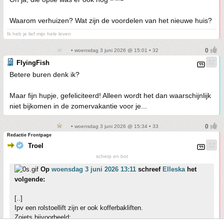
Waarom verhuizen? Wat zijn de voordelen van het nieuwe huis?
Ik heb je lief mijn hele leven
• woensdag 3 juni 2026 @ 15:01 • 32
FlyingFish
Betere buren denk ik?
Maar fijn hupje, gefeliciteerd! Alleen wordt het dan waarschijnlijk
niet bijkomen in de zomervakantie voor je...
• woensdag 3 juni 2026 @ 15:34 • 33
Redactie Frontpage
Troel
scherp en bot
Op
woensdag 3 juni 2026 13:11
schreef
Elleska
het
volgende:
[..]
Ipv een rolstoellift zijn er ook kofferbakliften.
Zoiets bijvoorbeeld: