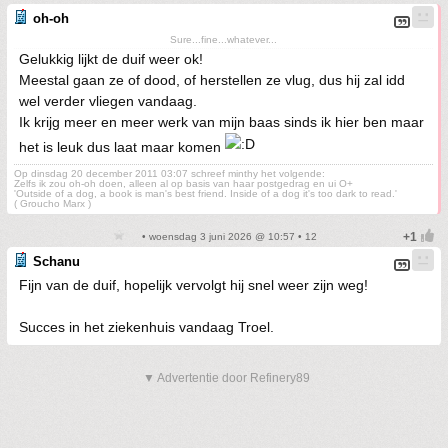
oh-oh
Sure...fine...whatever...
Gelukkig lijkt de duif weer ok!
Meestal gaan ze of dood, of herstellen ze vlug, dus hij zal idd
wel verder vliegen vandaag.
Ik krijg meer en meer werk van mijn baas sinds ik hier ben maar
het is leuk dus laat maar komen
Op dinsdag 20 december 2011 03:07 schreef minthy het volgende:
Zelfs ik zou oh-oh doen, alleen al op basis van haar postgedrag en ui O+
'Outside of a dog, a book is man's best friend. Inside of a dog it's too dark to read.'
( Groucho Marx )
• woensdag 3 juni 2026 @ 10:57 • 12
Schanu
Fijn van de duif, hopelijk vervolgt hij snel weer zijn weg!
Succes in het ziekenhuis vandaag Troel.
▼ Advertentie door Refinery89