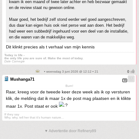
kwam ik een maand of twee later achter en heb bezwaar gemaakt
en de review staat nu gewoon online.
Maar goed, het bedrijf zelf stond eerder wel goed aangeschreven,
dus daar kan eigen huis ook niet perse wat aan doen. Het bedrijf
had weer een subbedrijf ingehuurd voor een deel van de installatie,
en die waren van de makkelijke weg.
Dit klinkt precies als t verhaal van mijn kennis
Today is life -
the only life you are sure of. Make the most of today.
Dale Carnegie
• woensdag 3 juni 2026 @ 12:12 • 21
Mushanga71
Burn!
Raar, kreeg voor de tweede keer deze week als ik op versturen
klik, de melding dat ik maar 1x de post mag plaatsen en ik klikte
maar 1x. Post staat er ook
If they say
Why, why, tell her that it's human nature...
▼ Advertentie door Refinery89