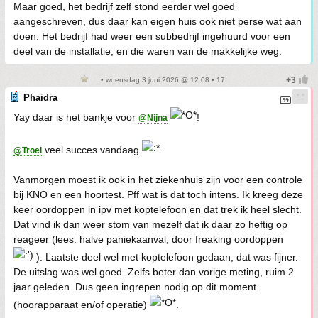
Maar goed, het bedrijf zelf stond eerder wel goed
aangeschreven, dus daar kan eigen huis ook niet perse wat aan
doen. Het bedrijf had weer een subbedrijf ingehuurd voor een
deel van de installatie, en die waren van de makkelijke weg.
• woensdag 3 juni 2026 @ 12:08 • 17
Phaidra
Yay daar is het bankje voor
!
@Nijna
veel succes vandaag
.
@Troel
Vanmorgen moest ik ook in het ziekenhuis zijn voor een controle
bij KNO en een hoortest. Pff wat is dat toch intens. Ik kreeg deze
keer oordoppen in ipv met koptelefoon en dat trek ik heel slecht.
Dat vind ik dan weer stom van mezelf dat ik daar zo heftig op
reageer (lees: halve paniekaanval, door freaking oordoppen
). Laatste deel wel met koptelefoon gedaan, dat was fijner.
De uitslag was wel goed. Zelfs beter dan vorige meting, ruim 2
jaar geleden. Dus geen ingrepen nodig op dit moment
(hoorapparaat en/of operatie)
.