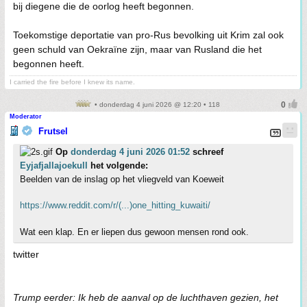
bij diegene die de oorlog heeft begonnen.
Toekomstige deportatie van pro-Rus bevolking uit Krim zal ook
geen schuld van Oekraïne zijn, maar van Rusland die het
begonnen heeft.
I carried the fire before I knew its name.
• donderdag 4 juni 2026 @ 12:20 • 118
Moderator
Frutsel
Op
donderdag 4 juni 2026 01:52
schreef
Eyjafjallajoekull
het volgende:
Beelden van de inslag op het vliegveld van Koeweit
https://www.reddit.com/r/(...)one_hitting_kuwaiti/
Wat een klap. En er liepen dus gewoon mensen rond ook.
twitter
Trump eerder: Ik heb de aanval op de luchthaven gezien, het