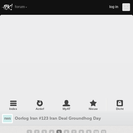
forum
log in
Index
Actief
MyAT
Nieuw
Dicht
Oorlog Iran #123 Iran Deal Groundhog Day
nws
1
2
3
4
5
6
7
8
9
10
11