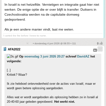
In Israël is net hetzelfde. Vernietigen en integratie gaat hier niet
werken. De enige optie die er over blijft is transfer. Duitsers in
Czechoslovakia werden na de capitulatie domweg
gedeporteerd.
Als je een andere manier vindt, laat me weten.
I carried the fire before I knew its name.
• donderdag 4 juni 2026 @ 08:55 • 111
AFA2022
Op
woensdag 3 juni 2026 20:27
schreef
DavidAZ
het
volgende:
[..]
Kritiek? Waar?
Ik zie heleboel ontevredenheid over de acties van Israël, maar er
wordt geen betere oplossing aangeboden.
Alles wat er wordt aangeboden als oplossing hebben ze in Israël al
20-40-60 jaar geleden geprobeerd.
Het werkt niet.