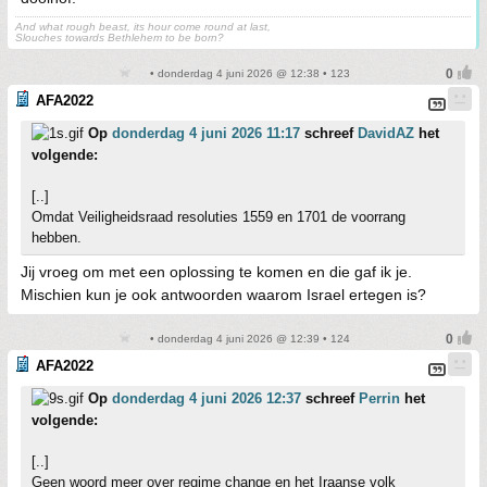
And what rough beast, its hour come round at last,
Slouches towards Bethlehem to be born?
• donderdag 4 juni 2026 @ 12:38 • 123
AFA2022
Op
donderdag 4 juni 2026 11:17
schreef
DavidAZ
het
volgende:
[..]
Omdat Veiligheidsraad resoluties 1559 en 1701 de voorrang
hebben.
Jij vroeg om met een oplossing te komen en die gaf ik je.
Mischien kun je ook antwoorden waarom Israel ertegen is?
• donderdag 4 juni 2026 @ 12:39 • 124
AFA2022
Op
donderdag 4 juni 2026 12:37
schreef
Perrin
het
volgende:
[..]
Geen woord meer over regime change en het Iraanse volk