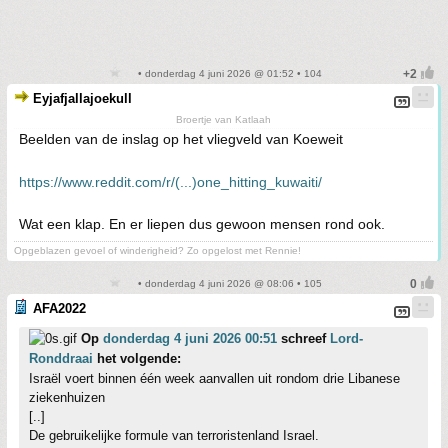
• donderdag 4 juni 2026 @ 01:52 • 104
Eyjafjallajoekull
Broertje van Katlaah
Beelden van de inslag op het vliegveld van Koeweit
https://www.reddit.com/r/(...)one_hitting_kuwaiti/
Wat een klap. En er liepen dus gewoon mensen rond ook.
Opgeblazen gevoel of winderigheid? Zo opgelost met Rennie!
• donderdag 4 juni 2026 @ 08:06 • 105
AFA2022
Op
donderdag 4 juni 2026 00:51
schreef
Lord-
Ronddraai
het volgende:
Israël voert binnen één week aanvallen uit rondom drie Libanese
ziekenhuizen
[..]
De gebruikelijke formule van terroristenland Israel.