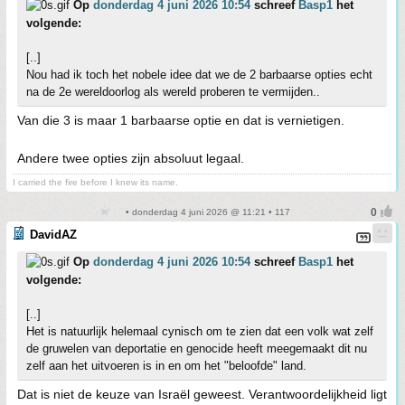
Op
donderdag 4 juni 2026 10:54
schreef
Basp1
het
volgende:
[..]
Nou had ik toch het nobele idee dat we de 2 barbaarse opties echt
na de 2e wereldoorlog als wereld proberen te vermijden..
Van die 3 is maar 1 barbaarse optie en dat is vernietigen.
Andere twee opties zijn absoluut legaal.
I carried the fire before I knew its name.
• donderdag 4 juni 2026 @ 11:21 • 117
DavidAZ
Op
donderdag 4 juni 2026 10:54
schreef
Basp1
het
volgende:
[..]
Het is natuurlijk helemaal cynisch om te zien dat een volk wat zelf
de gruwelen van deportatie en genocide heeft meegemaakt dit nu
zelf aan het uitvoeren is in en om het "beloofde" land.
Dat is niet de keuze van Israël geweest. Verantwoordelijkheid ligt