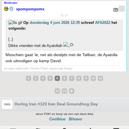
Moderator
xpompompomx
^(;,;)^
Op
donderdag 4 juni 2026 12:39
schreef
AFA2022
het
volgende:
[..]
Dikke vrienden met de Ayatollah
Misschien gaat 'ie, net als destijds met de Taliban, de Ayatolla
ook uitnodigen op kamp David.
ph'nglui mglw'nafh Cthulhu R'lyeh wgah'nagl fhtagn
1
2
3
4
5
6
7
8
9
10
11
12
13
Oorlog Iran #123 Iran Deal Groundhog Day
nws
steun FOK! en koop via een van deze links
Coolblue
Bitvavo