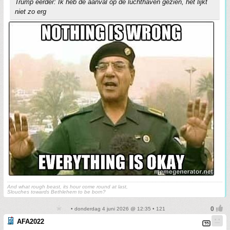
Trump eerder: Ik heb de aanval op de luchthaven gezien, het lijkt
niet zo erg
And what rough beast, its hour come round at last,
Slouches towards Bethlehem to be born?
• donderdag 4 juni 2026 @ 12:35 • 121
AFA2022