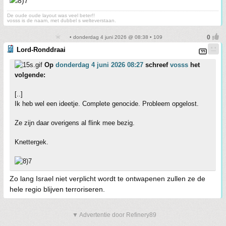
De oude oude layout was veel beter!!
vosss is de naam, met dubbel s welteverstaan.
• donderdag 4 juni 2026 @ 08:38 • 109
Lord-Ronddraai
Op
donderdag 4 juni 2026 08:27
schreef
vosss
het
volgende:
[..]
Ik heb wel een ideetje. Complete genocide. Probleem opgelost.
Ze zijn daar overigens al flink mee bezig.
Knettergek.
Zo lang Israel niet verplicht wordt te ontwapenen zullen ze de
hele regio blijven terroriseren.
▼ Advertentie door Refinery89