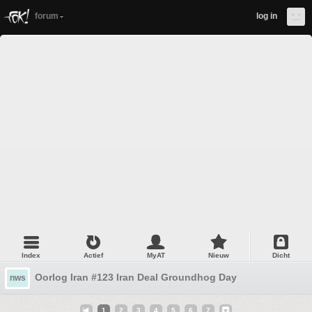
forum
log in
Index
Actief
MyAT
Nieuw
Dicht
Oorlog Iran #123 Iran Deal Groundhog Day
nws
1
2
3
4
5
6
7