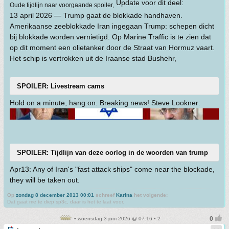
Update voor dit deel:
Oude tijdlijn naar voorgaande spoiler,
13 april 2026 — Trump gaat de blokkade handhaven.
Amerikaanse zeeblokkade Iran ingegaan Trump: schepen dicht
bij blokkade worden vernietigd. Op Marine Traffic is te zien dat
op dit moment een olietanker door de Straat van Hormuz vaart.
Het schip is vertrokken uit de Iraanse stad Bushehr,
SPOILER: Livestream cams
Hold on a minute, hang on. Breaking news! Steve Lookner:
SPOILER: Tijdlijn van deze oorlog in de woorden van trump
Apr13: Any of Iran's "fast attack ships" come near the blockade,
they will be taken out.
Op
zondag 8 december 2013 00:01
schreef
Karina
het volgende:
Dat gaat me te diep sp3c, daar is het te laat voor.
• woensdag 3 juni 2026 @ 07:16 • 2