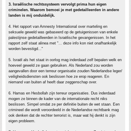
3. Israëlische rechtssysteem vervolgt prima hun eigen
criminelen. Waarom bemoei je met gedetailleerden in andere
landen is mij onduidelijk.
4. Het rapport van Amnesty International over marteling en
seksuele geweld was gebaseerd op de getuigenissen van enkele
palestijnse gedetailleerden in Israëlische gevangenissen. In het
rapport zelf staat alinea met "... deze info kon niet onafhankelijk
worden bevestigd..."
5. Israël als het staat in oorlog mag inderdaad zelf bepalen welk en
hoeveel geweld ze gaan gebruiken. Als Nederland zou worden
aangevallen door een terreur organisatie zouden Nederlandse leger/
veiligheidsdiensten ook beslissen hoe ze erop reageren. En
niemand van buiten af heeft daar zeggenschap over.
6. Hamas en Hesbollah zijn terreur organisaties. Dus inderdaad
mogen ze binnen de kader van de internationale recht niks
beslissen. Simpel omdat ze per definitie buiten de wet staan. Een
crimineel die wordt veroordeeld in de Nederlandse rechtbank mag
ook denken dat de rechter terrorist is, maar wat hij denkt is zijn
eigen probleem.