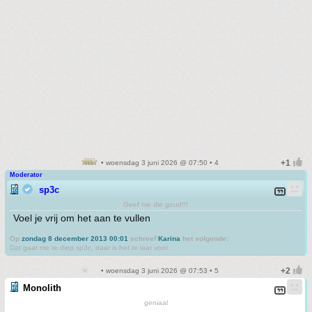
• woensdag 3 juni 2026 @ 07:50 • 4
Moderator
sp3c
Geef me die goud!!!
Voel je vrij om het aan te vullen
Op
zondag 8 december 2013 00:01
schreef
Karina
het volgende:
Dat gaat me te diep sp3c, daar is het te laat voor.
• woensdag 3 juni 2026 @ 07:53 • 5
Monolith
geniaal