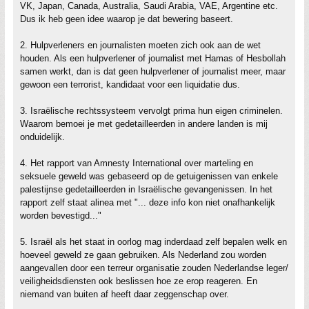
VK, Japan, Canada, Australia, Saudi Arabia, VAE, Argentine etc.
Dus ik heb geen idee waarop je dat bewering baseert.
2. Hulpverleners en journalisten moeten zich ook aan de wet
houden. Als een hulpverlener of journalist met Hamas of Hesbollah
samen werkt, dan is dat geen hulpverlener of journalist meer, maar
gewoon een terrorist, kandidaat voor een liquidatie dus.
3. Israëlische rechtssysteem vervolgt prima hun eigen criminelen.
Waarom bemoei je met gedetailleerden in andere landen is mij
onduidelijk.
4. Het rapport van Amnesty International over marteling en
seksuele geweld was gebaseerd op de getuigenissen van enkele
palestijnse gedetailleerden in Israëlische gevangenissen. In het
rapport zelf staat alinea met "... deze info kon niet onafhankelijk
worden bevestigd..."
5. Israël als het staat in oorlog mag inderdaad zelf bepalen welk en
hoeveel geweld ze gaan gebruiken. Als Nederland zou worden
aangevallen door een terreur organisatie zouden Nederlandse leger/
veiligheidsdiensten ook beslissen hoe ze erop reageren. En
niemand van buiten af heeft daar zeggenschap over.