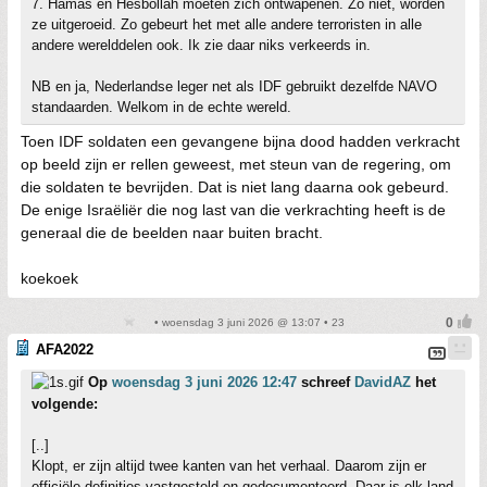
7. Hamas en Hesbollah moeten zich ontwapenen. Zo niet, worden
ze uitgeroeid. Zo gebeurt het met alle andere terroristen in alle
andere werelddelen ook. Ik zie daar niks verkeerds in.
NB en ja, Nederlandse leger net als IDF gebruikt dezelfde NAVO
standaarden. Welkom in de echte wereld.
Toen IDF soldaten een gevangene bijna dood hadden verkracht
op beeld zijn er rellen geweest, met steun van de regering, om
die soldaten te bevrijden. Dat is niet lang daarna ook gebeurd.
De enige Israëliër die nog last van die verkrachting heeft is de
generaal die de beelden naar buiten bracht.
koekoek
• woensdag 3 juni 2026 @ 13:07 • 23
AFA2022
Op
woensdag 3 juni 2026 12:47
schreef
DavidAZ
het
volgende:
[..]
Klopt, er zijn altijd twee kanten van het verhaal. Daarom zijn er
officiële definities vastgesteld en gedocumenteerd. Daar is elk land