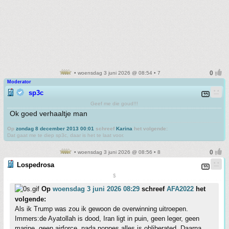
• woensdag 3 juni 2026 @ 08:54 • 7
Moderator
sp3c
Geef me die goud!!!
Ok goed verhaaltje man
Op
zondag 8 december 2013 00:01
schreef
Karina
het volgende:
Dat gaat me te diep sp3c, daar is het te laat voor.
• woensdag 3 juni 2026 @ 08:56 • 8
Lospedrosa
$
Op
woensdag 3 juni 2026 08:29
schreef
AFA2022
het
volgende:
Als ik Trump was zou ik gewoon de overwinning uitroepen.
Immers:de Ayatollah is dood, Iran ligt in puin, geen leger, geen
marine, geen airforce, nada noppes alles is obliberated. Daarna