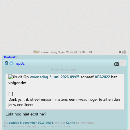
• woensdag 3 juni 2026 @ 09:34 • 13
Moderator
sp3c
Geef me die goud!!!
Op
woensdag 3 juni 2026 09:05
schreef
AFA2022
het
volgende:
[..]
Dank je… ik streef ernaar minstens een niveau hoger te zitten dan
jouw one liners.
Lukt nog niet echt he?
Op
zondag 8 december 2013 00:01
schreef
Karina
het volgende:
Dat gaat me te diep sp3c, daar is het te laat voor.