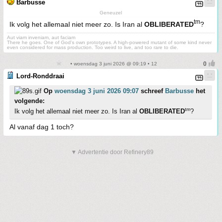
Barbusse
Geneuzel
tm
Ik volg het allemaal niet meer zo. Is Iran al
OBLIBERATED
?
Aut viam inveniam, aut faciam
There he goes. One of God's own prototypes. A high-powered mutant of some kind never
even considered for mass production. Too weird to live, and too rare to die.
• woensdag 3 juni 2026 @ 09:19 • 12
Lord-Ronddraai
Op
woensdag 3 juni 2026 09:07
schreef
Barbusse
het
volgende:
tm
Ik volg het allemaal niet meer zo. Is Iran al
OBLIBERATED
?
Al vanaf dag 1 toch?
▼ Advertentie door Refinery89