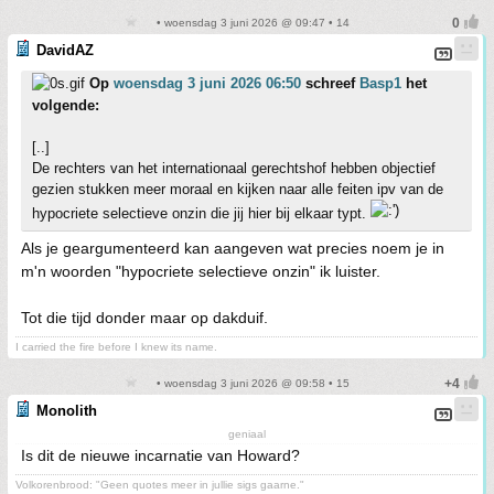
• woensdag 3 juni 2026 @ 09:47 • 14
DavidAZ
Op
woensdag 3 juni 2026 06:50
schreef
Basp1
het
volgende:
[..]
De rechters van het internationaal gerechtshof hebben objectief
gezien stukken meer moraal en kijken naar alle feiten ipv van de
hypocriete selectieve onzin die jij hier bij elkaar typt.
Als je geargumenteerd kan aangeven wat precies noem je in
m'n woorden "hypocriete selectieve onzin" ik luister.
Tot die tijd donder maar op dakduif.
I carried the fire before I knew its name.
• woensdag 3 juni 2026 @ 09:58 • 15
Monolith
geniaal
Is dit de nieuwe incarnatie van Howard?
Volkorenbrood: "Geen quotes meer in jullie sigs gaarne."