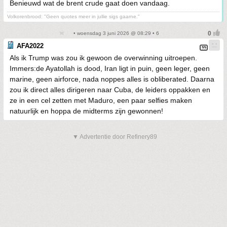
Benieuwd wat de brent crude gaat doen vandaag.
Volkorenbrood: "Geen quotes meer in jullie sigs gaarne."
• woensdag 3 juni 2026 @ 08:29 • 6
AFA2022
Als ik Trump was zou ik gewoon de overwinning uitroepen.
Immers:de Ayatollah is dood, Iran ligt in puin, geen leger, geen
marine, geen airforce, nada noppes alles is obliberated. Daarna
zou ik direct alles dirigeren naar Cuba, de leiders oppakken en
ze in een cel zetten met Maduro, een paar selfies maken
natuurlijk en hoppa de midterms zijn gewonnen!
▼ Advertentie door Refinery89