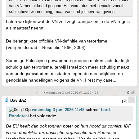
van VN mee akkoord gegaan. Het wordt dus niet bepaald vanuit
subjectieve waarneming, maar vanuit objectieve wetgeving.
Laten we kijken wat de VN zelf zegt, aangezien je de VN regels
als maatstaf neemt.
De belangrijkste officiële VN‑definitie van terorrisme
(Veiligheidsraad – Resolutie 1566, 2004):
Sommige Palestijnse gewapende groepen maken zich duidelijk
schuldig aan terrorisme, terwijl Israel zich meer schuldig maakt
aan oorlogsmisdaden, misdaden tegen de menselijkheid en
genocidale handelingen volgens de VN. I rest my case...
• woensdag 3 juni 2026 @ 13:09 • 24
DavidAZ
Op
woensdag 3 juni 2026 11:48
schreef
Lord-
Ronddraai
het volgende:
De EU heeft dan ook tonnen boter op hun hoofd dit conflict. IDF
is een dodelijker terroristische organisatie dan Hamas en
Hezbollah samen, dat zijn de feiten. Wat de politiek in een