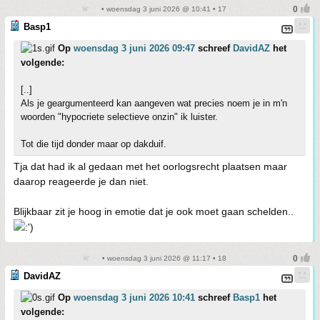
• woensdag 3 juni 2026 @ 10:41 • 17
Basp1
Op
woensdag 3 juni 2026 09:47
schreef
DavidAZ
het
volgende:
[..]
Als je geargumenteerd kan aangeven wat precies noem je in m'n
woorden "hypocriete selectieve onzin" ik luister.
Tot die tijd donder maar op dakduif.
Tja dat had ik al gedaan met het oorlogsrecht plaatsen maar
daarop reageerde je dan niet.
Blijkbaar zit je hoog in emotie dat je ook moet gaan schelden..
• woensdag 3 juni 2026 @ 11:17 • 18
DavidAZ
Op
woensdag 3 juni 2026 10:41
schreef
Basp1
het
volgende: