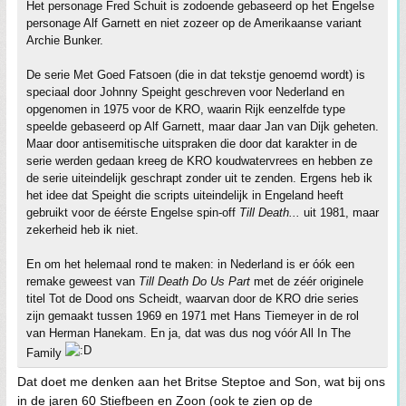
Het personage Fred Schuit is zodoende gebaseerd op het Engelse
personage Alf Garnett en niet zozeer op de Amerikaanse variant
Archie Bunker.
De serie Met Goed Fatsoen (die in dat tekstje genoemd wordt) is
speciaal door Johnny Speight geschreven voor Nederland en
opgenomen in 1975 voor de KRO, waarin Rijk eenzelfde type
speelde gebaseerd op Alf Garnett, maar daar Jan van Dijk geheten.
Maar door antisemitische uitspraken die door dat karakter in de
serie werden gedaan kreeg de KRO koudwatervrees en hebben ze
de serie uiteindelijk geschrapt zonder uit te zenden. Ergens heb ik
het idee dat Speight die scripts uiteindelijk in Engeland heeft
gebruikt voor de éérste Engelse spin-off
Till Death...
uit 1981, maar
zekerheid heb ik niet.
En om het helemaal rond te maken: in Nederland is er óók een
remake geweest van
Till Death Do Us Part
met de zéér originele
titel Tot de Dood ons Scheidt, waarvan door de KRO drie series
zijn gemaakt tussen 1969 en 1971 met Hans Tiemeyer in de rol
van Herman Hanekam. En ja, dat was dus nog vóór All In The
Family
Dat doet me denken aan het Britse Steptoe and Son, wat bij ons
in de jaren 60 Stiefbeen en Zoon (ook te zien op de