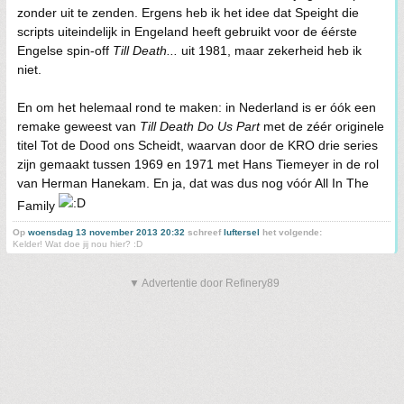
zonder uit te zenden. Ergens heb ik het idee dat Speight die
scripts uiteindelijk in Engeland heeft gebruikt voor de éérste
Engelse spin-off
Till Death...
uit 1981, maar zekerheid heb ik
niet.
En om het helemaal rond te maken: in Nederland is er óók een
remake geweest van
Till Death Do Us Part
met de zéér originele
titel Tot de Dood ons Scheidt, waarvan door de KRO drie series
zijn gemaakt tussen 1969 en 1971 met Hans Tiemeyer in de rol
van Herman Hanekam. En ja, dat was dus nog vóór All In The
Family
Op
woensdag 13 november 2013 20:32
schreef
luftersel
het volgende:
Kelder! Wat doe jij nou hier? :D
▼ Advertentie door Refinery89