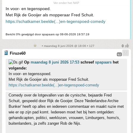
Ver onder het NAP
In voor- en tegenspoed.
Met Rijk de Gooijer als mopperaar Fred Schuit.
https://schatkamer.beelde(...)en-tegenspoed-comedy
Bericht 0% gewijzigd door spapaars op 08-06-2026 19:57:19
• maandag 8 juni 2026 @ 18:06 • 127
Firuze60
Op
maandag 8 juni 2026 17:53
schreef
spapaars
het
volgende:
In voor- en tegensspoed.
Met Rijk de Gooijer als mopperaar Fred Schuit.
https://schatkamer.beelde(...)en-tegenspoed-comedy
Comedy over de lotgevallen van de cynische, bejaarde Fred
Schuit, gespeeld door Rijk de Gooijer. Deze 'Nederlandse Archie
Bunker' heeft op alles en iedereen commentaar en maakt ruzie met
wie er op zijn pad komt. Iedereen moet het bij hem ontgelden:
gehandicapten, politici, werklozen, vrouwen, Limburgers, homo's,
buitenlanders, ja zelfs zanger Rob de Nijs.