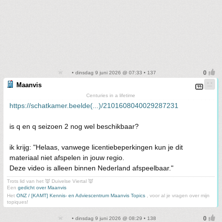
• dinsdag 9 juni 2026 @ 07:33 • 137
Maanvis
Centuries in a lifetime
https://schatkamer.beelde(...)/2101608040029287231
is q en q seizoen 2 nog wel beschikbaar?
ik krijg: "Helaas, vanwege licentiebeperkingen kun je dit
materiaal niet afspelen in jouw regio.
Deze video is alleen binnen Nederland afspeelbaar."
Trots lid van het 👿 Duivelse Viertal 👿
Een
gedicht over Maanvis
Het
ONZ / [KAMT] Kennis- en Adviescentrum Maanvis Topics
, voor al je vragen over mijn
topiques!
• dinsdag 9 juni 2026 @ 08:29 • 138