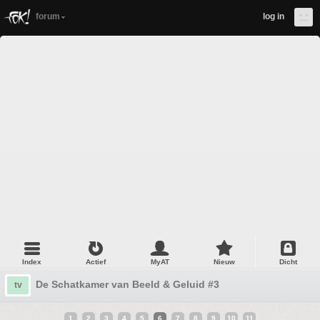
forum
log in
Index
Actief
MyAT
Nieuw
Dicht
De Schatkamer van Beeld & Geluid #3
tv
1
2
3
4
5
6
7
8
9
10
11