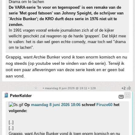
Drama om te lachen
De VARA-serie 'In voor en tegenspoed' is een remake van de
serie 'Met goed fatsoen' van Johnny Speight, de schrijver van
'Archie Bunker'; de KRO durft deze serie in 1976 niet uit te
zenden.
In 1991 vragen vooraf enkele journalisten zich af of de kijker
wellicht geschokt zal reageren op de harde 'grappen'. Dat blijkt mee
te vallen: het is dan wel geen echte comedy, maar toch wel "drama
om te lachen".
Grappig, want Archie Bunker vond ik toen enorm komisch en nu
nog steeds (op youtube veel te vinden van die serie). Terwijl ik
ooit een paar afleveringen van deze serie keek en er geen bal
aan vond.
• maandag 8 juni 2026 @ 19:11 • 128
PeterKelder
Op
maandag 8 juni 2026 18:06
schreef
Firuze60
het
volgende:
[..]
[..]
Grappig, want Archie Bunker vond ik toen enorm komisch en nu