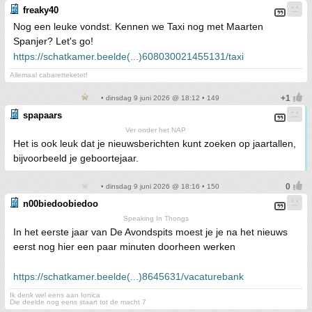
freaky40
Nog een leuke vondst. Kennen we Taxi nog met Maarten
Spanjer? Let's go!
https://schatkamer.beelde(...)608030021455131/taxi
Allemaal cabaretteketet!
• dinsdag 9 juni 2026 @ 18:12 • 149
spapaars
Ver onder het NAP
Het is ook leuk dat je nieuwsberichten kunt zoeken op jaartallen,
bijvoorbeeld je geboortejaar.
• dinsdag 9 juni 2026 @ 18:16 • 150
n00biedoobiedoo
Speaking In Thongs
In het eerste jaar van De Avondspits moest je je na het nieuws
eerst nog hier een paar minuten doorheen werken
https://schatkamer.beelde(...)8645631/vacaturebank
Ik denk wel eens aan Ionica
Die deelde nog eens staart tot de macht 7