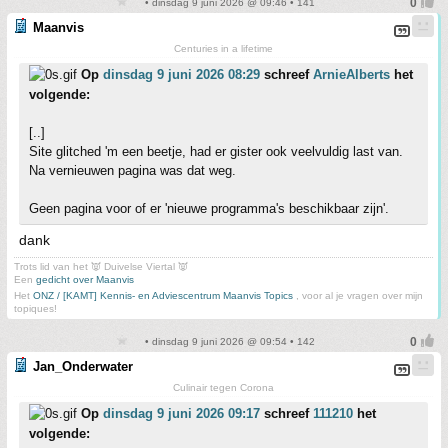
• dinsdag 9 juni 2026 @ 09:46 • 141
Maanvis
Centuries in a lifetime
Op
dinsdag 9 juni 2026 08:29
schreef
ArnieAlberts
het
volgende:
[..]
Site glitched 'm een beetje, had er gister ook veelvuldig last van.
Na vernieuwen pagina was dat weg.
Geen pagina voor of er 'nieuwe programma's beschikbaar zijn'.
dank
Trots lid van het 👿 Duivelse Viertal 👿
Een
gedicht over Maanvis
Het
ONZ / [KAMT] Kennis- en Adviescentrum Maanvis Topics
, voor al je vragen over mijn
topiques!
• dinsdag 9 juni 2026 @ 09:54 • 142
Jan_Onderwater
Culinair tegen Corona
Op
dinsdag 9 juni 2026 09:17
schreef
111210
het
volgende: