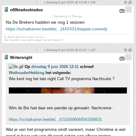
• dinsdag 9 juni 2026 @ 13:49 • 146
n00biedoobiedoo
Speaking In Thongs
Na De Brekers hadden we nog 1 seizoen
https://schatkamer.beelde(...)443331/beppie-comedy
Ik denk wel eens aan Ionica
Die deelde nog eens staart tot de macht 7
• dinsdag 9 juni 2026 @ 15:47 • 147
Writersright
Op
dinsdag 9 juni 2026 12:11
schreef
WethouderHekking
het volgende:
Wie kent nog het late night Call TV programma Nachtsuite ?
Wim de Bie had daar een parodie op gemaakt. Nachcreme :
https://schatkamer.beelde(...)/2101608060041938631
Wat je van het programma vindt varieert, maar Christine is wel
goed in haar vak van dit soort zaken aan elkaar praten.