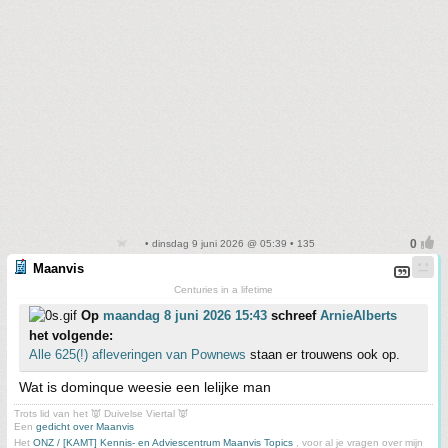
• dinsdag 9 juni 2026 @ 05:39 • 135
Maanvis
Centuries in a lifetime
Op
maandag 8 juni 2026 15:43
schreef
ArnieAlberts
het volgende:
Alle 625(!) afleveringen van Pownews
staan er trouwens ook op.
Wat is dominque weesie een lelijke man
Trots lid van het 👿 Duivelse Viertal 👿
Een
gedicht over Maanvis
Het
ONZ / [KAMT] Kennis- en Adviescentrum Maanvis Topics
, voor al je vragen over mijn