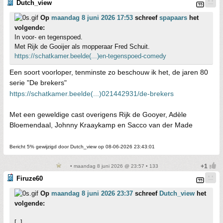
Dutch_view
Op
maandag 8 juni 2026 17:53
schreef
spapaars
het
volgende:
In voor- en tegenspoed.
Met Rijk de Gooijer als mopperaar Fred Schuit.
https://schatkamer.beelde(...)en-tegenspoed-comedy
Een soort voorloper, tenminste zo beschouw ik het, de jaren 80
serie "De brekers"
https://schatkamer.beelde(...)021442931/de-brekers
Met een geweldige cast overigens Rijk de Gooyer, Adèle
Bloemendaal, Johnny Kraaykamp en Sacco van der Made
Bericht 5% gewijzigd door Dutch_view op 08-06-2026 23:43:01
• maandag 8 juni 2026 @ 23:57 • 133
Firuze60
Op
maandag 8 juni 2026 23:37
schreef
Dutch_view
het
volgende:
[..]