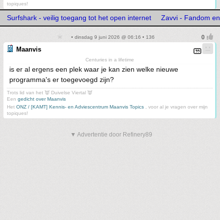
topiques!
Surfshark - veilig toegang tot het open internet
Zavvi - Fandom e
• dinsdag 9 juni 2026 @ 06:16 • 136
Maanvis
Centuries in a lifetime
is er al ergens een plek waar je kan zien welke nieuwe
programma's er toegevoegd zijn?
Trots lid van het 👿 Duivelse Viertal 👿
Een
gedicht over Maanvis
Het
ONZ / [KAMT] Kennis- en Adviescentrum Maanvis Topics
, voor al je vragen over mijn
topiques!
▼ Advertentie door Refinery89