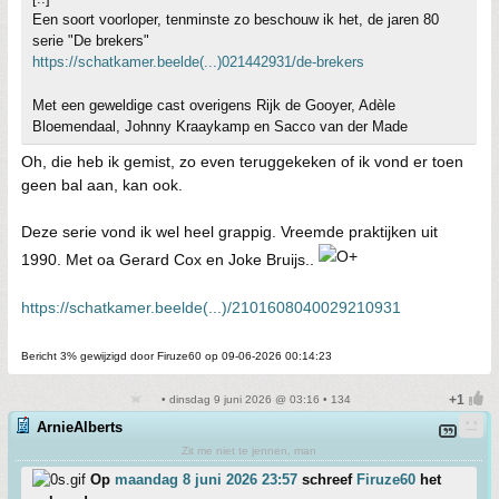
Een soort voorloper, tenminste zo beschouw ik het, de jaren 80
serie "De brekers"
https://schatkamer.beelde(...)021442931/de-brekers
Met een geweldige cast overigens Rijk de Gooyer, Adèle
Bloemendaal, Johnny Kraaykamp en Sacco van der Made
Oh, die heb ik gemist, zo even teruggekeken of ik vond er toen
geen bal aan, kan ook.
Deze serie vond ik wel heel grappig. Vreemde praktijken uit
1990. Met oa Gerard Cox en Joke Bruijs..
https://schatkamer.beelde(...)/2101608040029210931
Bericht 3% gewijzigd door Firuze60 op 09-06-2026 00:14:23
• dinsdag 9 juni 2026 @ 03:16 • 134
ArnieAlberts
Zit me niet te jennen, man
Op
maandag 8 juni 2026 23:57
schreef
Firuze60
het