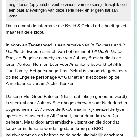
nog steeds (op youtube veel te vinden van die serie). Terwijl ik ooit
een paar afleveringen van deze serie keek en er geen bal aan
vond.
Dat is omdat de informatie die Beeld & Geluid erbij heeft gezet
maar ten dele klopt.
In Voor- en Tegenspoed is een remake van
In Sickness and in
Health
, de tweede spin-off van het origineel
Till Death Do Us
Part
, de Engelse comedyserie van Johnny Speight die in de
jaren 70 door Norman Lear voor Amerika is bewerkt tot All In
The Family. Het personage Fred Schuit is zodoende gebaseerd
op het Engelse personage Alf Garnett en niet zozeer op de
Amerikaanse variant Archie Bunker.
De serie Met Goed Fatsoen (die in dat tekstje genoemd wordt)
is speciaal door Johnny Speight geschreven voor Nederland en
opgenomen in 1975 voor de KRO, waarin Rijk eenzelfde type
speelde gebaseerd op Alf Garnett, maar daar Jan van Dijk
geheten. Maar door antisemitische uitspraken die door dat
karakter in de serie werden gedaan kreeg de KRO
koudwatervrees en hebben ze de serie uiteindelijk geschrapt