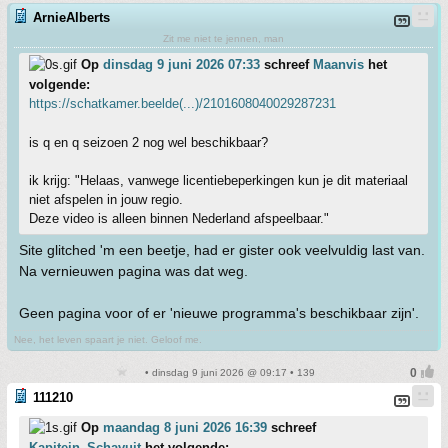
ArnieAlberts
Zit me niet te jennen, man
Op
dinsdag 9 juni 2026 07:33
schreef
Maanvis
het
volgende:
https://schatkamer.beelde(...)/2101608040029287231
is q en q seizoen 2 nog wel beschikbaar?
ik krijg: "Helaas, vanwege licentiebeperkingen kun je dit materiaal
niet afspelen in jouw regio.
Deze video is alleen binnen Nederland afspeelbaar."
Site glitched 'm een beetje, had er gister ook veelvuldig last van.
Na vernieuwen pagina was dat weg.
Geen pagina voor of er 'nieuwe programma's beschikbaar zijn'.
Nee, het leven spaart je niet. Geloof me.
• dinsdag 9 juni 2026 @ 09:17 • 139
111210
Op
maandag 8 juni 2026 16:39
schreef
Kapitein_Schavuit
het volgende: