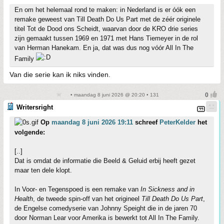
En om het helemaal rond te maken: in Nederland is er óók een
remake geweest van Till Death Do Us Part met de zéér originele
titel Tot de Dood ons Scheidt, waarvan door de KRO drie series
zijn gemaakt tussen 1969 en 1971 met Hans Tiemeyer in de rol
van Herman Hanekam. En ja, dat was dus nog vóór All In The
Family
Van die serie kan ik niks vinden.
• maandag 8 juni 2026 @ 20:20 • 131
Writersright
Op
maandag 8 juni 2026 19:11
schreef
PeterKelder
het
volgende:
[..]
Dat is omdat de informatie die Beeld & Geluid erbij heeft gezet
maar ten dele klopt.
In Voor- en Tegenspoed is een remake van
In Sickness and in
Health
, de tweede spin-off van het origineel
Till Death Do Us Part
,
de Engelse comedyserie van Johnny Speight die in de jaren 70
door Norman Lear voor Amerika is bewerkt tot All In The Family.