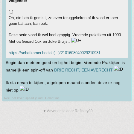
volgende:
[..]
Oh, die heb ik gemist, zo even teruggekeken of ik vond er toen
geen bal aan, kan ook.
Deze serie vond ik wel heel grappig. Vreemde praktijken uit 1990.
Met oa Gerard Cox en Joke Bruijs..
https://schatkamer.beelde(...)/2101608040029210931
Begin dan meteen goed en bij het begin! Vreemde Praktijken is
namelijk een spin-off van
DRIE RECHT, EEN AVERECHT
Ik sta ervan te kijken, afgelopen maand stonden deze er nog
niet op
Nee, het leven spaart je niet. Geloof me.
▼ Advertentie door Refinery89