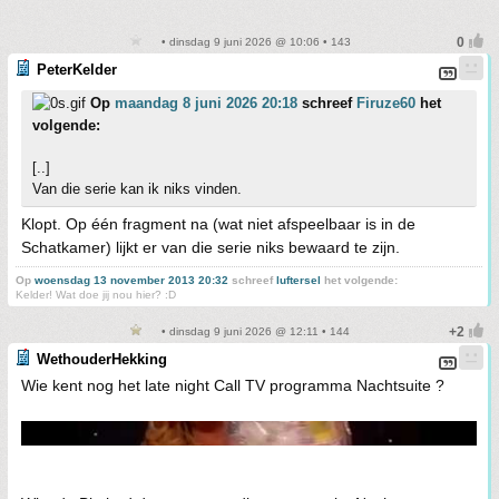
• dinsdag 9 juni 2026 @ 10:06 • 143
PeterKelder
Op
maandag 8 juni 2026 20:18
schreef
Firuze60
het
volgende:
[..]
Van die serie kan ik niks vinden.
Klopt. Op één fragment na (wat niet afspeelbaar is in de
Schatkamer) lijkt er van die serie niks bewaard te zijn.
Op
woensdag 13 november 2013 20:32
schreef
luftersel
het volgende:
Kelder! Wat doe jij nou hier? :D
• dinsdag 9 juni 2026 @ 12:11 • 144
WethouderHekking
Wie kent nog het late night Call TV programma Nachtsuite ?