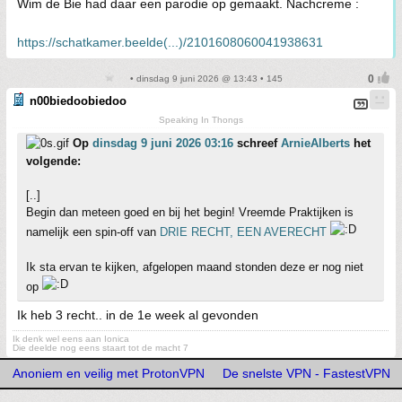
Wim de Bie had daar een parodie op gemaakt. Nachcreme :
https://schatkamer.beelde(...)/2101608060041938631
• dinsdag 9 juni 2026 @ 13:43 • 145
n00biedoobiedoo
Speaking In Thongs
Op
dinsdag 9 juni 2026 03:16
schreef
ArnieAlberts
het
volgende:
[..]
Begin dan meteen goed en bij het begin! Vreemde Praktijken is
namelijk een spin-off van
DRIE RECHT, EEN AVERECHT
Ik sta ervan te kijken, afgelopen maand stonden deze er nog niet
op
Ik heb 3 recht.. in de 1e week al gevonden
Ik denk wel eens aan Ionica
Die deelde nog eens staart tot de macht 7
Anoniem en veilig met ProtonVPN
De snelste VPN - FastestVPN