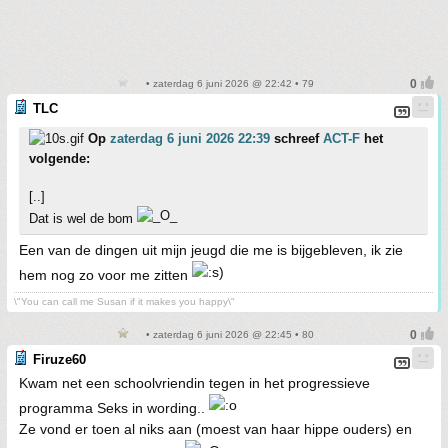
• zaterdag 6 juni 2026 @ 22:42 • 79
TLC
Op
zaterdag 6 juni 2026 22:39
schreef
ACT-F
het
volgende:
[..]
Dat is wel de bom
Een van de dingen uit mijn jeugd die me is bijgebleven, ik zie
hem nog zo voor me zitten
\"You can call me Susan if it makes you happy\"
• zaterdag 6 juni 2026 @ 22:45 • 80
Firuze60
Kwam net een schoolvriendin tegen in het progressieve
programma Seks in wording..
Ze vond er toen al niks aan (moest van haar hippe ouders) en