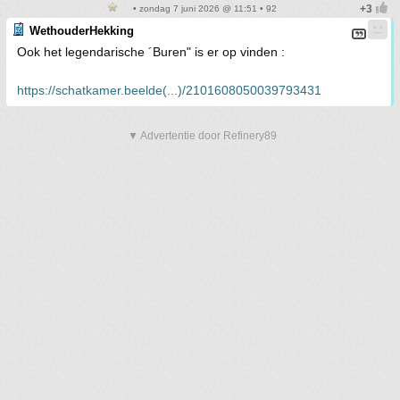
• zondag 7 juni 2026 @ 11:51 • 92
WethouderHekking
Ook het legendarische ´Buren" is er op vinden :
https://schatkamer.beelde(...)/2101608050039793431
▼ Advertentie door Refinery89