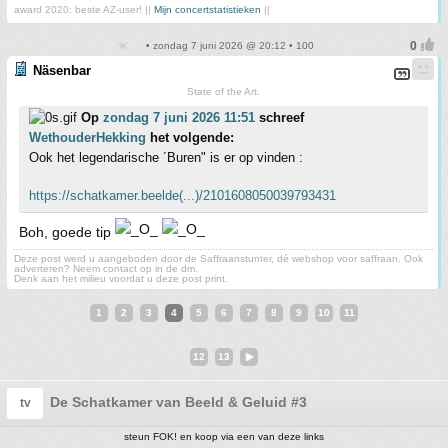
award 2020: beste AZ-user! ||
Mijn concertstatistieken
||
• zondag 7 juni 2026 @ 20:12 • 100
Näsenbar
State of the Art.
Op
zondag 7 juni 2026 11:51
schreef
WethouderHekking
het volgende:
Ook het legendarische ´Buren" is er op vinden :
https://schatkamer.beelde(...)/2101608050039793431
Boh, goede tip
Deze post werd u aangeboden door de Saffraanstunter, dé webshop voor saffraan. Ook
adverteren? Neem contact op in de dm.
Denk aan het milieu voordat u deze post print.
1
2
3
4
5
6
7
8
9
10
11
12
13
De Schatkamer van Beeld & Geluid #3
tv
steun FOK! en koop via een van deze links