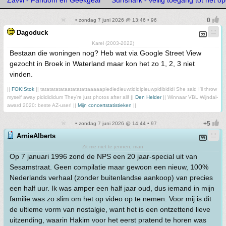
Zavvi - Fandom en Geekgear
Surfshark - veilig toegang tot het op
• zondag 7 juni 2026 @ 13:46 • 96
Dagoduck
Karel (2003-2022)
Bestaan die woningen nog? Heb wat via Google Street View
gezocht in Broek in Waterland maar kon het zo 1, 2, 3 niet
vinden.
||
FOK!Stok
|| tatatatatataatatatattaaaaapiediedieuwtididipieuwpidibididi She said I'll throw
myself away pididididum They're just photos after all! ||
Den Helder
|| Winnaar VBL Wijndal-
award 2020: beste AZ-user! ||
Mijn concertstatistieken
||
• zondag 7 juni 2026 @ 14:44 • 97
ArnieAlberts
Zit me niet te jennen, man
Op 7 januari 1996 zond de NPS een 20 jaar-special uit van
Sesamstraat. Geen compilatie maar gewoon een nieuw, 100%
Nederlands verhaal (zonder buitenlandse aankoop) van precies
een half uur. Ik was amper een half jaar oud, dus iemand in mijn
familie was zo slim om het op video op te nemen. Voor mij is dit
de ultieme vorm van nostalgie, want het is een ontzettend lieve
uitzending, waarin Hakim voor het eerst pratend te horen was