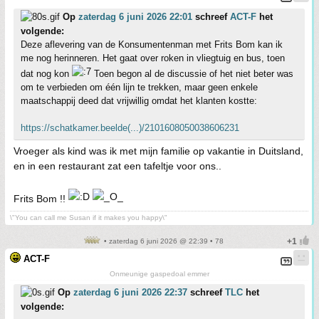
Op
zaterdag 6 juni 2026 22:01
schreef
ACT-F
het
volgende:
Deze aflevering van de Konsumentenman met Frits Bom kan ik
me nog herinneren. Het gaat over roken in vliegtuig en bus, toen
dat nog kon
Toen begon al de discussie of het niet beter was
om te verbieden om één lijn te trekken, maar geen enkele
maatschappij deed dat vrijwillig omdat het klanten kostte:
https://schatkamer.beelde(...)/2101608050038606231
Vroeger als kind was ik met mijn familie op vakantie in Duitsland,
en in een restaurant zat een tafeltje voor ons..
Frits Bom !!
\"You can call me Susan if it makes you happy\"
• zaterdag 6 juni 2026 @ 22:39 • 78
ACT-F
Onmeunige gaspedoal emmer
Op
zaterdag 6 juni 2026 22:37
schreef
TLC
het
volgende: