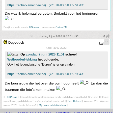
https://schatkamer.beelde(...)/2101608050039793431
Die was ik helemaal vergeten. Bedankt voor het herinneren
Bekijk de webcam via
UStream
. Luister naar
Gutter FM
• zondag 7 juni 2026 @ 13:31 • 95
Dagoduck
Karel (2003-2022)
Op
zondag 7 juni 2026 11:51
schreef
WethouderHekking
het volgende:
Ook het legendarische ´Buren" is er op vinden :
https://schatkamer.beelde(...)/2101608050039793431
Die buurvrouw die het over die puinhoop heeft
En dan die
buurman die foto's komt maken
||
FOK!Stok
|| tatatatatataatatatattaaaaapiediedieuwtididipieuwpidibididi She said I'll throw
myself away pididididum They're just photos after all! ||
Den Helder
|| Winnaar VBL Wijndal-
award 2020: beste AZ-user! ||
Mijn concertstatistieken
||