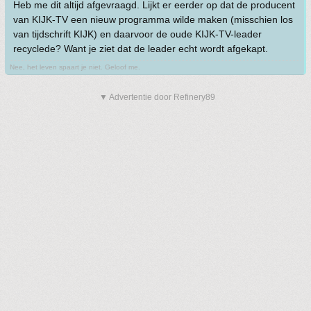
Heb me dit altijd afgevraagd. Lijkt er eerder op dat de producent
van KIJK-TV een nieuw programma wilde maken (misschien los
van tijdschrift KIJK) en daarvoor de oude KIJK-TV-leader
recyclede? Want je ziet dat de leader echt wordt afgekapt.
Nee, het leven spaart je niet. Geloof me.
▼ Advertentie door Refinery89