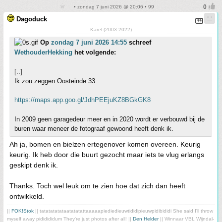
• zondag 7 juni 2026 @ 20:06 • 99
Dagoduck
Karel (2003-2022)
Op
zondag 7 juni 2026 14:55
schreef
WethouderHekking
het volgende:
[..]
Ik zou zeggen Oosteinde 33.
https://maps.app.goo.gl/JdhPEEjuKZ8BGkGK8
In 2009 geen garagedeur meer en in 2020 wordt er verbouwd bij de
buren waar meneer de fotograaf gewoond heeft denk ik.
Ah ja, bomen en bielzen ertegenover komen overeen. Keurig
keurig. Ik heb door die buurt gezocht maar iets te vlug erlangs
geskipt denk ik.
Thanks. Toch wel leuk om te zien hoe dat zich dan heeft
ontwikkeld.
||
FOK!Stok
|| tatatatatataatatatattaaaaapiediedieuwtididipieuwpidibididi She said I'll throw
myself away pididididum They're just photos after all! ||
Den Helder
|| Winnaar VBL Wijndal-