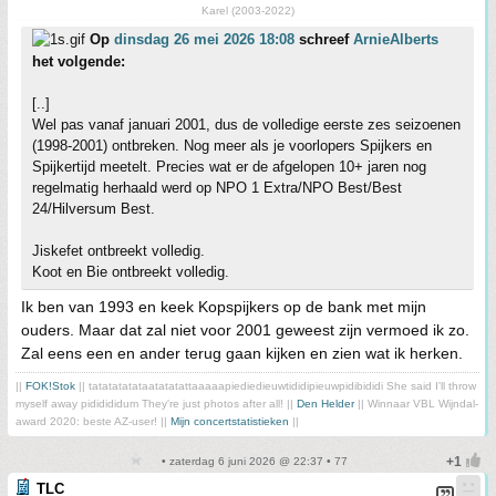
Karel (2003-2022)
Op
dinsdag 26 mei 2026 18:08
schreef
ArnieAlberts
het volgende:
[..]
Wel pas vanaf januari 2001, dus de volledige eerste zes seizoenen
(1998-2001) ontbreken. Nog meer als je voorlopers Spijkers en
Spijkertijd meetelt. Precies wat er de afgelopen 10+ jaren nog
regelmatig herhaald werd op NPO 1 Extra/NPO Best/Best
24/Hilversum Best.
Jiskefet ontbreekt volledig.
Koot en Bie ontbreekt volledig.
Ik ben van 1993 en keek Kopspijkers op de bank met mijn
ouders. Maar dat zal niet voor 2001 geweest zijn vermoed ik zo.
Zal eens een en ander terug gaan kijken en zien wat ik herken.
||
FOK!Stok
|| tatatatatataatatatattaaaaapiediedieuwtididipieuwpidibididi She said I'll throw
myself away pididididum They're just photos after all! ||
Den Helder
|| Winnaar VBL Wijndal-
award 2020: beste AZ-user! ||
Mijn concertstatistieken
||
• zaterdag 6 juni 2026 @ 22:37 • 77
TLC