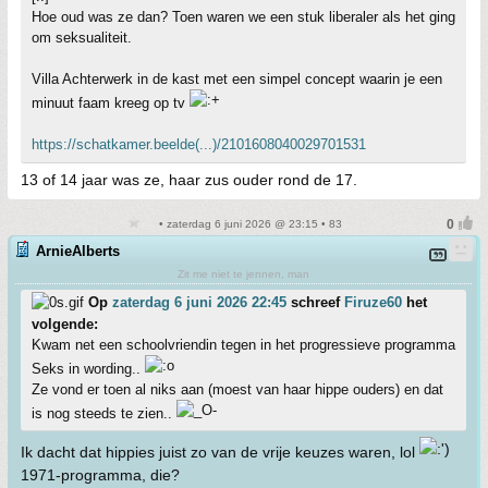
Hoe oud was ze dan? Toen waren we een stuk liberaler als het ging
om seksualiteit.
Villa Achterwerk in de kast met een simpel concept waarin je een
minuut faam kreeg op tv
https://schatkamer.beelde(...)/2101608040029701531
13 of 14 jaar was ze, haar zus ouder rond de 17.
• zaterdag 6 juni 2026 @ 23:15 • 83
ArnieAlberts
Zit me niet te jennen, man
Op
zaterdag 6 juni 2026 22:45
schreef
Firuze60
het
volgende:
Kwam net een schoolvriendin tegen in het progressieve programma
Seks in wording..
Ze vond er toen al niks aan (moest van haar hippe ouders) en dat
is nog steeds te zien..
Ik dacht dat hippies juist zo van de vrije keuzes waren, lol
1971-programma, die?