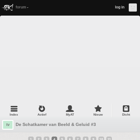
forum
log in
Index
Actief
MyAT
Nieuw
Dicht
De Schatkamer van Beeld & Geluid #3
tv
1
2
3
4
5
6
7
8
9
10
11