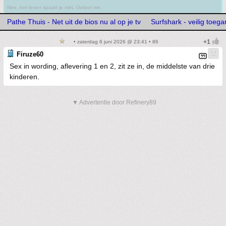
Nee, het leven spaart je niet. Geloof me.
Pathe Thuis - Net uit de bios nu al op je tv
Surfshark - veilig toega
• zaterdag 6 juni 2026 @ 23:41 • 86
Firuze60
Sex in wording, aflevering 1 en 2, zit ze in, de middelste van drie
kinderen.
▼ Advertentie door Refinery89