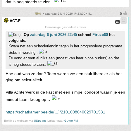
dat is nog steeds te zien..
• zaterdag 6 juni 2026 @ 23:09 • 81
ACT-F
Onmeunige gaspedoal emmer
Op
zaterdag 6 juni 2026 22:45
schreef
Firuze60
het
volgende:
Kwam net een schoolvriendin tegen in het progressieve programma
Seks in wording..
Ze vond er toen al niks aan (moest van haar hippe ouders) en dat
is nog steeds te zien..
Hoe oud was ze dan? Toen waren we een stuk liberaler als het
ging om seksualiteit.
Villa Achterwerk in de kast met een simpel concept waarin je een
minuut faam kreeg op tv
https://schatkamer.beelde(...)/2101608040029701531
Bekijk de webcam via
UStream
. Luister naar
Gutter FM