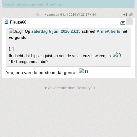
Nee, het leven spaart je niet. Geloof me.
• zaterdag 6 juni 2026 @ 23:17 • 84
Firuze60
Op
zaterdag 6 juni 2026 23:15
schreef
ArnieAlberts
het
volgende:
[..]
Ik dacht dat hippies juist zo van de vrije keuzes waren, lol
1971-programma, die?
Yep, een van de eerste in dat genre..
▼ Advertentie door Refinery89