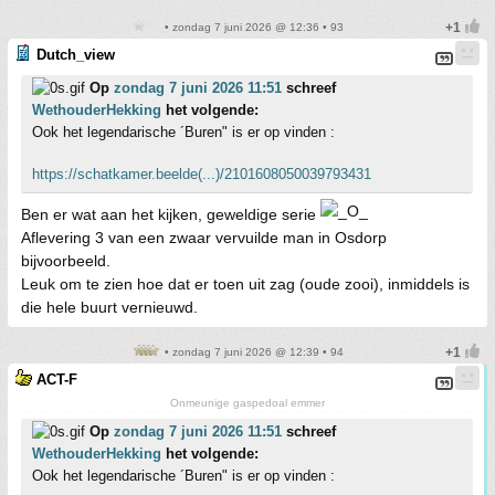
• zondag 7 juni 2026 @ 12:36 • 93
Dutch_view
Op
zondag 7 juni 2026 11:51
schreef
WethouderHekking
het volgende:
Ook het legendarische ´Buren" is er op vinden :
https://schatkamer.beelde(...)/2101608050039793431
Ben er wat aan het kijken, geweldige serie
Aflevering 3 van een zwaar vervuilde man in Osdorp
bijvoorbeeld.
Leuk om te zien hoe dat er toen uit zag (oude zooi), inmiddels is
die hele buurt vernieuwd.
• zondag 7 juni 2026 @ 12:39 • 94
ACT-F
Onmeunige gaspedoal emmer
Op
zondag 7 juni 2026 11:51
schreef
WethouderHekking
het volgende:
Ook het legendarische ´Buren" is er op vinden :