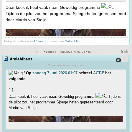
Daar keek ik heel vaak naar. Geweldig programma
Tijdens de pilot zou het programma Sjoege heten gepresenteerd
door Martin van Steijn:
Bekijk de webcam via
UStream
. Luister naar
Gutter FM
• zondag 7 juni 2026 @ 01:23 • 89
ArnieAlberts
Zit me niet te jennen, man
Op
zondag 7 juni 2026 01:07
schreef
ACT-F
het
volgende:
[..]
Daar keek ik heel vaak naar. Geweldig programma
Tijdens
de pilot zou het programma Sjoege heten gepresenteerd door
Martin van Steijn: