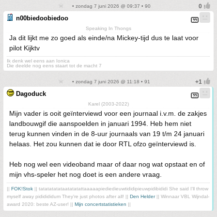
• zondag 7 juni 2026 @ 09:37 • 90
n00biedoobiedoo
Speaking In Thongs
Ja dit lijkt me zo goed als einde/na Mickey-tijd dus te laat voor
pilot Kijktv
Ik denk wel eens aan Ionica
Die deelde nog eens staart tot de macht 7
• zondag 7 juni 2026 @ 11:18 • 91
Dagoduck
Karel (2003-2022)
Mijn vader is ooit geïnterviewd voor een journaal i.v.m. de zakjes
landbouwgif die aanspoelden in januari 1994. Heb hem niet
terug kunnen vinden in de 8-uur journaals van 19 t/m 24 januari
helaas. Het zou kunnen dat ie door RTL ofzo geïnterviewd is.
Heb nog wel een videoband maar of daar nog wat opstaat en of
mijn vhs-speler het nog doet is een andere vraag.
||
FOK!Stok
|| tatatatatataatatatattaaaaapiediedieuwtididipieuwpidibididi She said I'll throw
myself away pididididum They're just photos after all! ||
Den Helder
|| Winnaar VBL Wijndal-
award 2020: beste AZ-user! ||
Mijn concertstatistieken
||