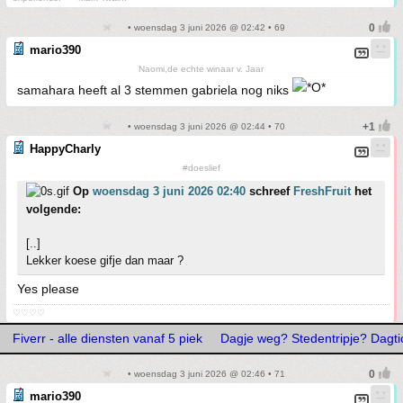
• woensdag 3 juni 2026 @ 02:42 • 69
mario390
Naomi,de echte winaar v. Jaar
samahara heeft al 3 stemmen gabriela nog niks
• woensdag 3 juni 2026 @ 02:44 • 70
HappyCharly
#doeslief
Op
woensdag 3 juni 2026 02:40
schreef
FreshFruit
het
volgende:
[..]
Lekker koese gifje dan maar ?
Yes please
♡♡♡♡
Fiverr - alle diensten vanaf 5 piek
Dagje weg? Stedentripje? Dagtic
• woensdag 3 juni 2026 @ 02:46 • 71
mario390