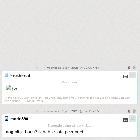
• woensdag 3 juni 2026 @ 02:09 • 54
FreshFruit
Vita Brevis.
“Never argue with an idiot. They will only bring you down to their level and beat you with
experience.” ― Mark Twain.
• woensdag 3 juni 2026 @ 02:13 • 55
mario390
Naomi,de echte winaar v. Jaar
nog altijd boos? ik heb je foto gezendet