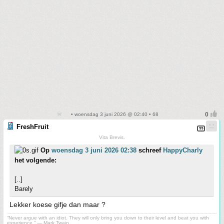
• woensdag 3 juni 2026 @ 02:40 • 68
FreshFruit
Vita Brevis.
Op
woensdag 3 juni 2026 02:38
schreef
HappyCharly
het volgende:
[..]
Barely
Lekker koese gifje dan maar ?
“Never argue with an idiot. They will only bring you down to their level and beat you with
experience.” ― Mark Twain.