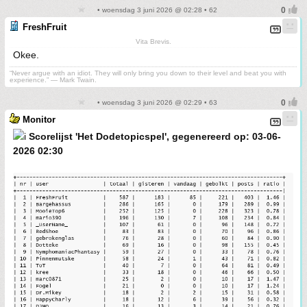
• woensdag 3 juni 2026 @ 02:28 • 62
FreshFruit
Vita Brevis.
Okee.
“Never argue with an idiot. They will only bring you down to their level and beat you with
experience.” ― Mark Twain.
• woensdag 3 juni 2026 @ 02:29 • 63
Monitor
Scorelijst 'Het Dodetopicspel', gegenereerd op: 03-06-
2026 02:30