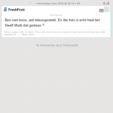
• woensdag 3 juni 2026 @ 02:16 • 56
FreshFruit
Vita Brevis.
Ben niet boos, wel teleurgesteld. En die foto is echt heel lief.
Heeft Mutti dat gedaan ?
“Never argue with an idiot. They will only bring you down to their level and beat you with
experience.” ― Mark Twain.
▼ Advertentie door Refinery89