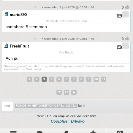
• woensdag 3 juni 2026 @ 02:51 • 74
mario390
Naomi,de echte winaar v. Jaar
samahara 5 stemmen
• woensdag 3 juni 2026 @ 02:51 • 75
FreshFruit
Vita Brevis.
Ach ja.
“Never argue with an idiot. They will only bring you down to their level and beat you with
experience.” ― Mark Twain.
1
2
3
4
5
6
7
8
9
10
11
12
13
kak
onz
RONDE 94 HET DODETOPICSPEL #20451
steun FOK! en koop via een van deze links
Coolblue
Bitvavo