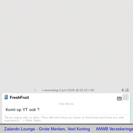
• woensdag 3 juni 2026 @ 02:22 • 60
FreshFruit
Vita Brevis.
Komt op YT ook ?
“Never argue with an idiot. They will only bring you down to their level and beat you with
experience.” ― Mark Twain.
Zalando Lounge - Grote Merken, Veel Korting
ANWB Verzekering