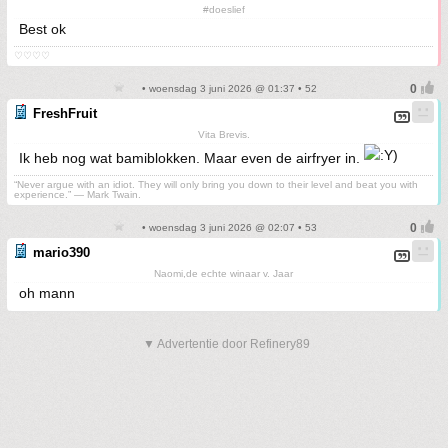
#doeslief
Best ok
♡♡♡♡
• woensdag 3 juni 2026 @ 01:37 • 52
FreshFruit
Vita Brevis.
Ik heb nog wat bamiblokken. Maar even de airfryer in.
“Never argue with an idiot. They will only bring you down to their level and beat you with
experience.” ― Mark Twain.
• woensdag 3 juni 2026 @ 02:07 • 53
mario390
Naomi,de echte winaar v. Jaar
oh mann
▼ Advertentie door Refinery89