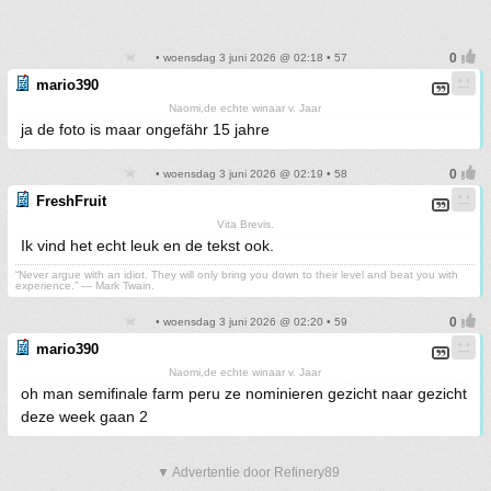
• woensdag 3 juni 2026 @ 02:18 • 57
mario390
Naomi,de echte winaar v. Jaar
ja de foto is maar ongefähr 15 jahre
• woensdag 3 juni 2026 @ 02:19 • 58
FreshFruit
Vita Brevis.
Ik vind het echt leuk en de tekst ook.
“Never argue with an idiot. They will only bring you down to their level and beat you with
experience.” ― Mark Twain.
• woensdag 3 juni 2026 @ 02:20 • 59
mario390
Naomi,de echte winaar v. Jaar
oh man semifinale farm peru ze nominieren gezicht naar gezicht
deze week gaan 2
▼ Advertentie door Refinery89