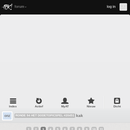
forum
log in
Index
Actief
MyAT
Nieuw
Dicht
kak
onz
RONDE 94 HET DODETOPICSPEL #20451
1
2
3
4
5
6
7
8
9
10
11