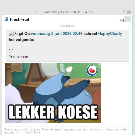
• woensdag 3 juni 2026 @ 02:47 • 73
FreshFruit
Vita Brevis.
Op
woensdag 3 juni 2026 02:44
schreef
HappyCharly
het volgende:
[..]
Yes please
“Never argue with an idiot. They will only bring you down to their level and beat you with
experience.” ― Mark Twain.