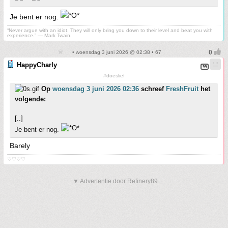
Je bent er nog.
“Never argue with an idiot. They will only bring you down to their level and beat you with
experience.” ― Mark Twain.
• woensdag 3 juni 2026 @ 02:38 • 67
HappyCharly
#doeslief
Op
woensdag 3 juni 2026 02:36
schreef
FreshFruit
het
volgende:
[..]
Je bent er nog.
Barely
♡♡♡♡
▼ Advertentie door Refinery89