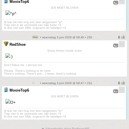
MooieTop6
JUS MOET BLIJVEN
Ik laat me niet nog een keer wegpesten ^p^
Trap niet in de verzinsels van mijn hater <3
Ik doe niet aan DMs, ongeacht de fabeltjes <3
• woensdag 3 juni 2026 @ 08:46 • 230
RedShoe
Sharp knives create scars
Don't follow me. I am lost too
.
Please. There's nothing to do here.
There's nothing. There's just....I mean, there's nothing.
• woensdag 3 juni 2026 @ 08:47 • 231
MooieTop6
JUS MOET BLIJVEN
Ik laat me niet nog een keer wegpesten ^p^
Trap niet in de verzinsels van mijn hater <3
Ik doe niet aan DMs, ongeacht de fabeltjes <3