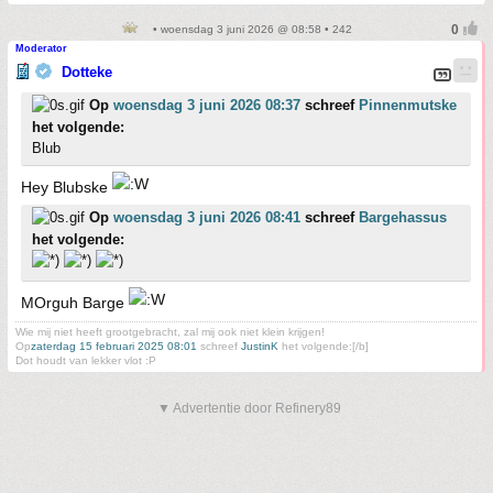
• woensdag 3 juni 2026 @ 08:58 • 242
Moderator
Dotteke
Op
woensdag 3 juni 2026 08:37
schreef
Pinnenmutske
het volgende:
Blub
Hey Blubske
Op
woensdag 3 juni 2026 08:41
schreef
Bargehassus
het volgende:
MOrguh Barge
Wie mij niet heeft grootgebracht, zal mij ook niet klein krijgen!
Op
zaterdag 15 februari 2025 08:01
schreef
JustinK
het volgende:[/b]
Dot houdt van lekker vlot :P
▼ Advertentie door Refinery89