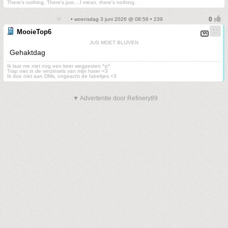
There's nothing. There's just....I mean, there's nothing.
• woensdag 3 juni 2026 @ 08:56 • 239
MooieTop6
JUS MOET BLIJVEN
Gehaktdag
Ik laat me niet nog een keer wegpesten ^p^
Trap niet in de verzinsels van mijn hater <3
Ik doe niet aan DMs, ongeacht de fabeltjes <3
▼ Advertentie door Refinery89