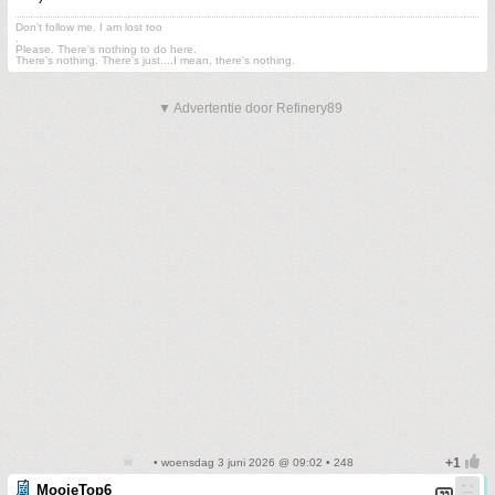
Don't follow me. I am lost too
.
Please. There's nothing to do here.
There's nothing. There's just....I mean, there's nothing.
▼ Advertentie door Refinery89
• woensdag 3 juni 2026 @ 09:02 • 248
MooieTop6