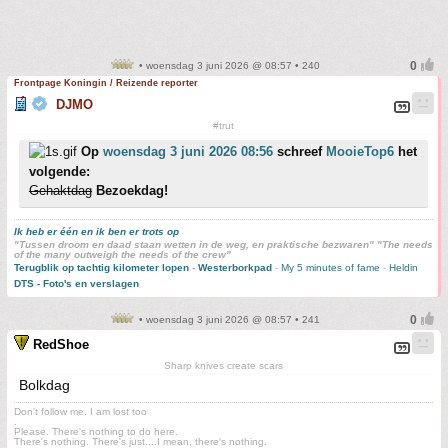
• woensdag 3 juni 2026 @ 08:57 • 240
Frontpage Koningin / Reizende reporter
DJMO
#trut
Op
woensdag 3 juni 2026 08:56
schreef
MooieTop6
het
volgende:
Gehaktdag
Bezoekdag!
Ik heb er één en ik ben er trots op
"Tussen droom en daad staan wetten in de weg, en praktische bezwaren" "The needs
of the many outweigh the needs of the crew"
Terugblik op tachtig kilometer lopen
-
Westerborkpad
-
My 5 minutes of fame
-
Heldin
DTS - Foto's en verslagen
• woensdag 3 juni 2026 @ 08:57 • 241
RedShoe
Sharp knives create scars
Bolkdag
Don't follow me. I am lost too
.
Please. There's nothing to do here.
There's nothing. There's just....I mean, there's nothing.