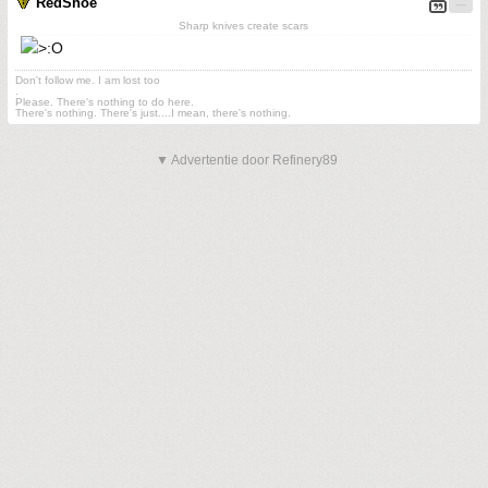
RedShoe
Sharp knives create scars
Don't follow me. I am lost too
.
Please. There's nothing to do here.
There's nothing. There's just....I mean, there's nothing.
▼ Advertentie door Refinery89