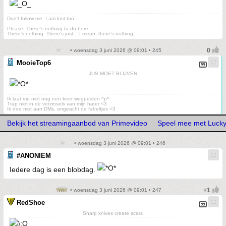
Don't follow me. I am lost too
.
Please. There's nothing to do here.
There's nothing. There's just....I mean, there's nothing.
• woensdag 3 juni 2026 @ 09:01 • 245
MooieTop6
JUS MOET BLIJVEN
Ik laat me niet nog een keer wegpesten ^p^
Trap niet in de verzinsels van mijn hater <3
Ik doe niet aan DMs, ongeacht de fabeltjes <3
Bekijk het streamingaanbod van Primevideo
Speel mee met Lucky
• woensdag 3 juni 2026 @ 09:01 • 246
#ANONIEM
Iedere dag is een blobdag.
• woensdag 3 juni 2026 @ 09:01 • 247
RedShoe
Sharp knives create scars