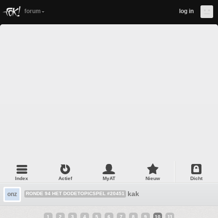
forum
log in
Index
Actief
MyAT
Nieuw
Dicht
kak
onz
RONDE 94 HET DODETOPICSPEL #20451
1
2
3
4
5
6
7
8
9
10
11