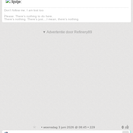
Don't follow me. I am lost too
.
Please. There's nothing to do here.
There's nothing. There's just....I mean, there's nothing.
▼ Advertentie door Refinery89
• woensdag 3 juni 2026 @ 08:45 • 229