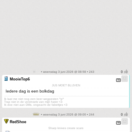
• woensdag 3 juni 2026 @ 08:58 • 243
MooieTop6
JUS MOET BLIJVEN
Iedere dag is een bolkdag
Ik laat me niet nog een keer wegpesten ^p^
Trap niet in de verzinsels van mijn hater <3
Ik doe niet aan DMs, ongeacht de fabeltjes <3
• woensdag 3 juni 2026 @ 09:00 • 244
RedShoe
Sharp knives create scars