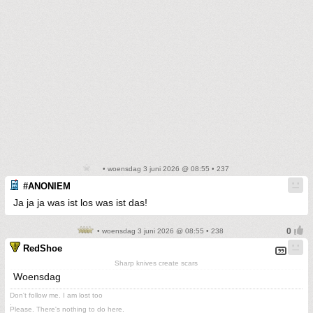
• woensdag 3 juni 2026 @ 08:55 • 237
#ANONIEM
Ja ja ja was ist los was ist das!
• woensdag 3 juni 2026 @ 08:55 • 238
RedShoe
Sharp knives create scars
Woensdag
Don't follow me. I am lost too
.
Please. There's nothing to do here.