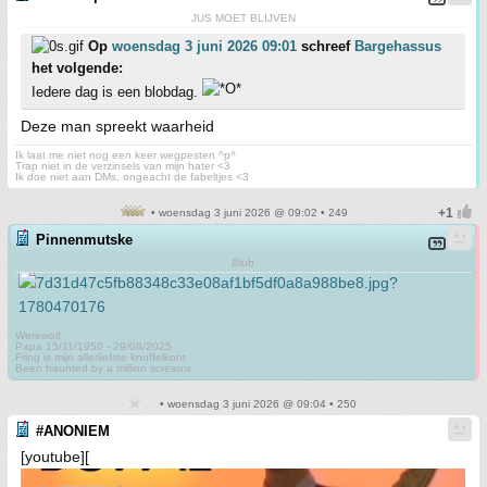
JUS MOET BLIJVEN
Op
woensdag 3 juni 2026 09:01
schreef
Bargehassus
het volgende:
Iedere dag is een blobdag.
Deze man spreekt waarheid
Ik laat me niet nog een keer wegpesten ^p^
Trap niet in de verzinsels van mijn hater <3
Ik doe niet aan DMs, ongeacht de fabeltjes <3
• woensdag 3 juni 2026 @ 09:02 • 249
Pinnenmutske
Blub
Werewolf
Papa 15/11/1950 - 29/08/2025
Fring is mijn allerliefste knuffelkont
Been haunted by a million screams
• woensdag 3 juni 2026 @ 09:04 • 250
#ANONIEM
[youtube][