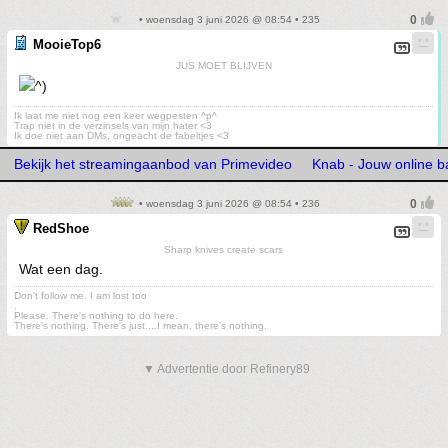
• woensdag 3 juni 2026 @ 08:54 • 235
MooieTop6
JUS MOET BLIJVEN
Ik laat me niet nog een keer wegpesten ^p^
Trap niet in de verzinsels van mijn hater <3
Ik doe niet aan DMs, ongeacht de fabeltjes <3
Bekijk het streamingaanbod van Primevideo
Knab - Jouw online b
• woensdag 3 juni 2026 @ 08:54 • 236
RedShoe
Sharp knives create scars
Wat een dag.
Don't follow me. I am lost too
.
Please. There's nothing to do here.
There's nothing. There's just....I mean, there's nothing.
▼ Advertentie door Refinery89