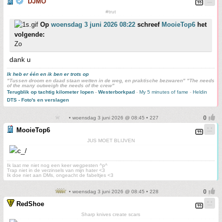
DJMO
#trut
Op
woensdag 3 juni 2026 08:22
schreef
MooieTop6
het
volgende:
Zo
dank u
Ik heb er één en ik ben er trots op
"Tussen droom en daad staan wetten in de weg, en praktische bezwaren" "The needs
of the many outweigh the needs of the crew"
Terugblik op tachtig kilometer lopen
-
Westerborkpad
-
My 5 minutes of fame
-
Heldin
DTS - Foto's en verslagen
• woensdag 3 juni 2026 @ 08:45 • 227
MooieTop6
JUS MOET BLIJVEN
Ik laat me niet nog een keer wegpesten ^p^
Trap niet in de verzinsels van mijn hater <3
Ik doe niet aan DMs, ongeacht de fabeltjes <3
• woensdag 3 juni 2026 @ 08:45 • 228
RedShoe
Sharp knives create scars