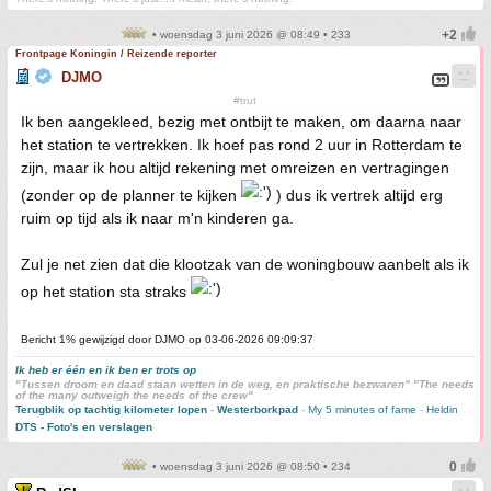
• woensdag 3 juni 2026 @ 08:49 • 233
Frontpage Koningin / Reizende reporter
DJMO
#trut
Ik ben aangekleed, bezig met ontbijt te maken, om daarna naar
het station te vertrekken. Ik hoef pas rond 2 uur in Rotterdam te
zijn, maar ik hou altijd rekening met omreizen en vertragingen
(zonder op de planner te kijken
) dus ik vertrek altijd erg
ruim op tijd als ik naar m'n kinderen ga.
Zul je net zien dat die klootzak van de woningbouw aanbelt als ik
op het station sta straks
Bericht 1% gewijzigd door DJMO op 03-06-2026 09:09:37
Ik heb er één en ik ben er trots op
"Tussen droom en daad staan wetten in de weg, en praktische bezwaren" "The needs
of the many outweigh the needs of the crew"
Terugblik op tachtig kilometer lopen
-
Westerborkpad
-
My 5 minutes of fame
-
Heldin
DTS - Foto's en verslagen
• woensdag 3 juni 2026 @ 08:50 • 234