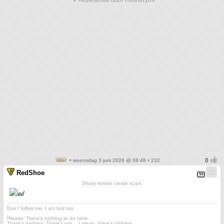
▼ Advertentie door Refinery89
• woensdag 3 juni 2026 @ 08:48 • 232
RedShoe
Sharp knives create scars
Don't follow me. I am lost too
.
Please. There's nothing to do here.
There's nothing. There's just....I mean, there's nothing.