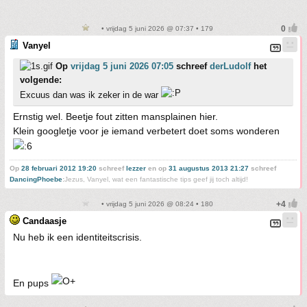
• vrijdag 5 juni 2026 @ 07:37 • 179
Vanyel
Op
vrijdag 5 juni 2026 07:05
schreef
derLudolf
het
volgende:
Excuus dan was ik zeker in de war
Ernstig wel. Beetje fout zitten mansplainen hier.
Klein googletje voor je iemand verbetert doet soms wonderen
Op
28 februari 2012 19:20
schreef
lezzer
en op
31 augustus 2013 21:27
schreef
DancingPhoebe
:
Jezus, Vanyel, wat een fantastische tips geef jij toch altijd!
• vrijdag 5 juni 2026 @ 08:24 • 180
Candaasje
Nu heb ik een identiteitscrisis.
En pups