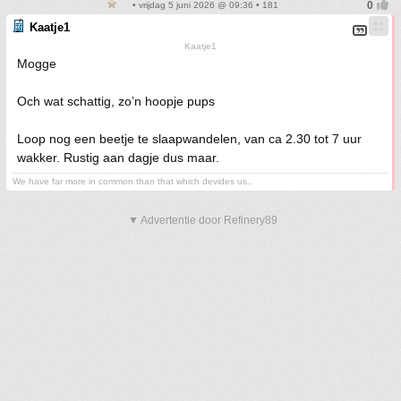
• vrijdag 5 juni 2026 @ 09:36 • 181
Kaatje1
Kaatje1
Mogge
Och wat schattig, zo’n hoopje pups
Loop nog een beetje te slaapwandelen, van ca 2.30 tot 7 uur
wakker. Rustig aan dagje dus maar.
We have far more in common than that which devides us..
▼ Advertentie door Refinery89