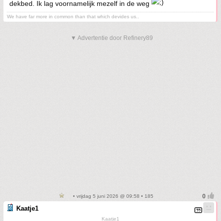
dekbed. Ik lag voornamelijk mezelf in de weg
We have far more in common than that which devides us..
▼ Advertentie door Refinery89
• vrijdag 5 juni 2026 @ 09:58 • 185
Kaatje1
Kaatje1