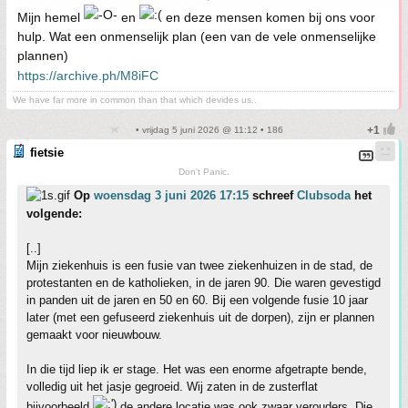
Mijn hemel
en
en deze mensen komen bij ons voor
hulp. Wat een onmenselijk plan (een van de vele onmenselijke
plannen)
https://archive.ph/M8iFC
We have far more in common than that which devides us..
• vrijdag 5 juni 2026 @ 11:12 • 186
fietsie
Don't Panic.
Op
woensdag 3 juni 2026 17:15
schreef
Clubsoda
het
volgende:
[..]
Mijn ziekenhuis is een fusie van twee ziekenhuizen in de stad, de
protestanten en de katholieken, in de jaren 90. Die waren gevestigd
in panden uit de jaren en 50 en 60. Bij een volgende fusie 10 jaar
later (met een gefuseerd ziekenhuis uit de dorpen), zijn er plannen
gemaakt voor nieuwbouw.
In die tijd liep ik er stage. Het was een enorme afgetrapte bende,
volledig uit het jasje gegroeid. Wij zaten in de zusterflat
bijvoorbeeld
de andere locatie was ook zwaar verouders. Die