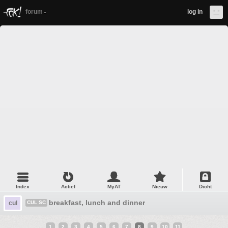
forum
log in
Index
Actief
MyAT
Nieuw
Dicht
breakfast, lunch and dinner
cul
CUL SC
1
2
3
4
5
6
7
8
9
10
11