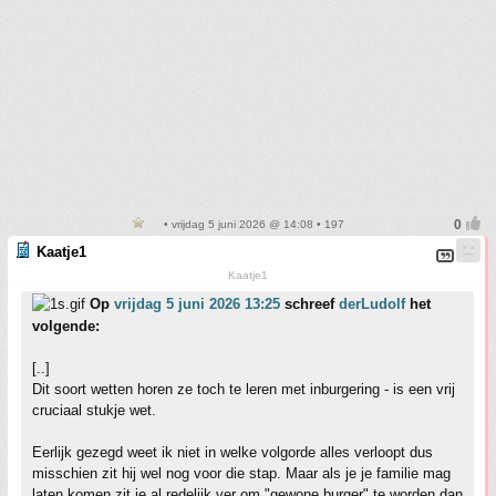
• vrijdag 5 juni 2026 @ 14:08 • 197
Kaatje1
Kaatje1
Op
vrijdag 5 juni 2026 13:25
schreef
derLudolf
het
volgende:
[..]
Dit soort wetten horen ze toch te leren met inburgering - is een vrij
cruciaal stukje wet.
Eerlijk gezegd weet ik niet in welke volgorde alles verloopt dus
misschien zit hij wel nog voor die stap. Maar als je je familie mag
laten komen zit je al redelijk ver om "gewone burger" te worden dan