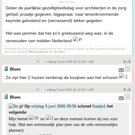
Don't Panic.
Gister de jaarlijkse gezelligheidsdag voor architecten in de zorg
gehad; praatje gegeven, bijgepraat, naar tenenkrommende
keynote geluisterd en (verrassend) lekker gegeten.
Het was jammer dat het zo'n griebuseind weg was, in de
oerwouden van midden Nederland
Probably the last sound heard before the Universe folded up like a paper hat would be
someone saying
What happens if I do this?
• vrijdag 5 juni 2026 @ 11:58 • 189
Blues
Ze zijn hier 2 huizen verderop de kozijnen aan het schuren
• vrijdag 5 juni 2026 @ 12:06 • 190
Blues
Op
vrijdag 5 juni 2026 09:58
schreef
Kaatje1
het
volgende:
Mijn hemel
en
en deze mensen komen bij ons voor
hulp. Wat een onmenselijk plan (een van de vele onmenselijke
plannen)