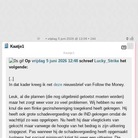
• vrijdag 5 juni 2026 @ 13:06 • 194
Kaatje1
Kaatje1
Op
vrijdag 5 juni 2026 12:48
schreef
Lucky_Strike
het
volgende:
[..]
In dat kader kreeg ik net
deze
nieuwsbrief van Follow the Money.
Leuk, al die plannen (die nog uitgebreid getoetst moeten worden)
maar het zorgt weer voor zo veel problemen. Wij hebben nu een
knul die een flinke gezinshereniging toegekend heeft gekregen. Hij
heeft ook grote schadevergoeding van de IND gekregen omdat de
wachttijd zo was opgelopen. Nu heeft hij daar vliegtickets van
gekocht maar vanwege de hoogte van het bedrag is zijn uitkering
stopgezet. Pas wanneer hij de schadevergoeding heeft opgemaakt
(volgens het sociaal minimum) krijgt hij weer een uitkering. Die