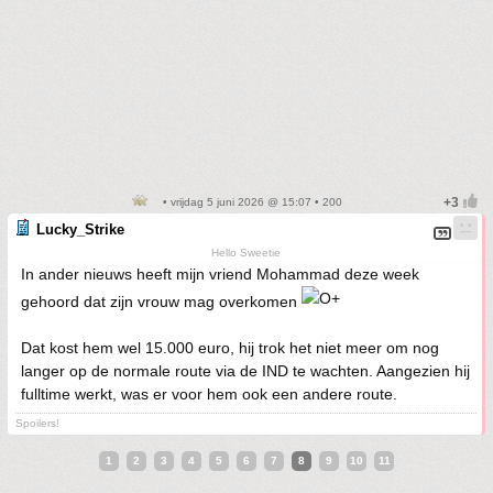
• vrijdag 5 juni 2026 @ 15:07 • 200
Lucky_Strike
Hello Sweetie
In ander nieuws heeft mijn vriend Mohammad deze week
gehoord dat zijn vrouw mag overkomen
Dat kost hem wel 15.000 euro, hij trok het niet meer om nog
langer op de normale route via de IND te wachten. Aangezien hij
fulltime werkt, was er voor hem ook een andere route.
Spoilers!
1
2
3
4
5
6
7
8
9
10
11