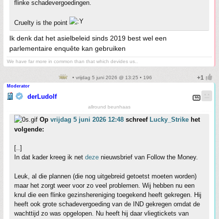
flinke schadevergoedingen.
Cruelty is the point
Ik denk dat het asielbeleid sinds 2019 best wel een
parlementaire enquête kan gebruiken
We have far more in common than that which devides us..
• vrijdag 5 juni 2026 @ 13:25 • 196
Moderator
derLudolf
allround beunhaas
Op
vrijdag 5 juni 2026 12:48
schreef
Lucky_Strike
het
volgende:
[..]
In dat kader kreeg ik net
deze
nieuwsbrief van Follow the Money.
Leuk, al die plannen (die nog uitgebreid getoetst moeten worden)
maar het zorgt weer voor zo veel problemen. Wij hebben nu een
knul die een flinke gezinshereniging toegekend heeft gekregen. Hij
heeft ook grote schadevergoeding van de IND gekregen omdat de
wachttijd zo was opgelopen. Nu heeft hij daar vliegtickets van