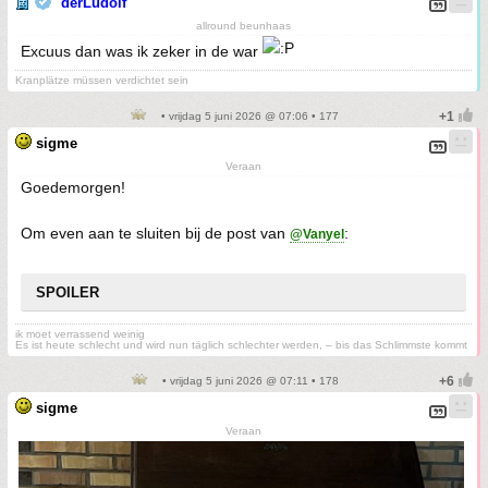
derLudolf
allround beunhaas
Excuus dan was ik zeker in de war
Kranplätze müssen verdichtet sein
• vrijdag 5 juni 2026 @ 07:06 • 177
sigme
Veraan
Goedemorgen!
Om even aan te sluiten bij de post van
:
@Vanyel
SPOILER
ik moet verrassend weinig
Es ist heute schlecht und wird nun täglich schlechter werden, – bis das Schlimmste kommt
• vrijdag 5 juni 2026 @ 07:11 • 178
sigme
Veraan