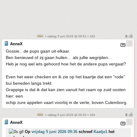
• vrijdag 5 juni 2026 @ 09:51 • 182
AnneX
Gossie…de pups gaan uit elkaar.
Ben benieuwd of zij gaan huilen… als jullie wegrijden…
Heb je nog wel iets gehoord hoe het de andere pups vergaat?
Even het weer checken en ik zie op het kaartje dat een “rode”
bui beneden langs trekt.
Grappige is dat ik dat kan zien vanuit het raam op zuid oosten
hier: een
schip zure appelen vaart voorbij in de verte, boven Culemborg.
• vrijdag 5 juni 2026 @ 09:52 • 183
AnneX
Op
vrijdag 5 juni 2026 09:36
schreef
Kaatje1
het