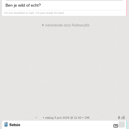
Ben je wild of echt?
I'm not troubled or sad, I'm just ready for bed.
▼ Advertentie door Refinery89
• vrijdag 5 juni 2026 @ 11:45 • 188
fietsie