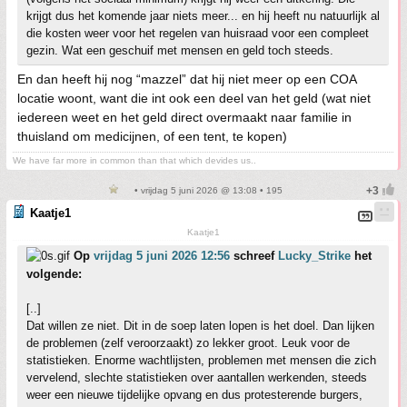
krijgt dus het komende jaar niets meer... en hij heeft nu natuurlijk al
die kosten weer voor het regelen van huisraad voor een compleet
gezin. Wat een geschuif met mensen en geld toch steeds.
En dan heeft hij nog “mazzel” dat hij niet meer op een COA
locatie woont, want die int ook een deel van het geld (wat niet
iedereen weet en het geld direct overmaakt naar familie in
thuisland om medicijnen, of een tent, te kopen)
We have far more in common than that which devides us..
• vrijdag 5 juni 2026 @ 13:08 • 195
Kaatje1
Kaatje1
Op
vrijdag 5 juni 2026 12:56
schreef
Lucky_Strike
het
volgende:
[..]
Dat willen ze niet. Dit in de soep laten lopen is het doel. Dan lijken
de problemen (zelf veroorzaakt) zo lekker groot. Leuk voor de
statistieken. Enorme wachtlijsten, problemen met mensen die zich
vervelend, slechte statistieken over aantallen werkenden, steeds
weer een nieuwe tijdelijke opvang en dus protesterende burgers,