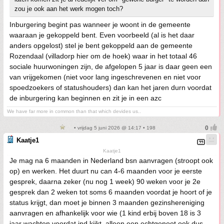
zou je ook aan het werk mogen toch?
Inburgering begint pas wanneer je woont in de gemeente
waaraan je gekoppeld bent. Even voorbeeld (al is het daar
anders opgelost) stel je bent gekoppeld aan de gemeente
Rozendaal (villadorp hier om de hoek) waar in het totaal 46
sociale huurwoningen zijn, de afgelopen 5 jaar is daar geen een
van vrijgekomen (niet voor lang ingeschrevenen en niet voor
spoedzoekers of statushouders) dan kan het jaren durn voordat
de inburgering kan beginnen en zit je in een azc
We have far more in common than that which devides us..
• vrijdag 5 juni 2026 @ 14:17 • 198
Kaatje1
Kaatje1
Je mag na 6 maanden in Nederland bsn aanvragen (stroopt ook
op) en werken. Het duurt nu can 4-6 maanden voor je eerste
gesprek, daarna zeker (nu nog 1 week) 90 weken voor je 2e
gesprek dan 2 weken tot soms 6 maanden voordat je hoort of je
status krijgt, dan moet je binnen 3 maanden gezinshereniging
aanvragen en afhankelijk voor wie (1 kind erbij boven 18 is 3
jaar wachten voordat ind kijkt, alleen een echtgenoot ook dus,