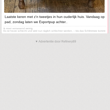
Laatste keren met z'n tweetjes in hun ouderlijk huis. Vandaag op
pad, zondag laten we Exportpup achter..
ik moet verrassend weinig
Es ist heute schlecht und wird nun täglich schlechter werden, – bis das Schlimmste kommt
▼ Advertentie door Refinery89