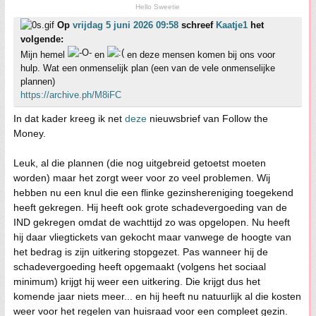
Hello Sweetie
Op
vrijdag 5 juni 2026 09:58
schreef
Kaatje1
het
volgende:
Mijn hemel
en
en deze mensen komen bij ons voor
hulp. Wat een onmenselijk plan (een van de vele onmenselijke
plannen)
https://archive.ph/M8iFC
In dat kader kreeg ik net
deze
nieuwsbrief van Follow the
Money.
Leuk, al die plannen (die nog uitgebreid getoetst moeten
worden) maar het zorgt weer voor zo veel problemen. Wij
hebben nu een knul die een flinke gezinshereniging toegekend
heeft gekregen. Hij heeft ook grote schadevergoeding van de
IND gekregen omdat de wachttijd zo was opgelopen. Nu heeft
hij daar vliegtickets van gekocht maar vanwege de hoogte van
het bedrag is zijn uitkering stopgezet. Pas wanneer hij de
schadevergoeding heeft opgemaakt (volgens het sociaal
minimum) krijgt hij weer een uitkering. Die krijgt dus het
komende jaar niets meer... en hij heeft nu natuurlijk al die kosten
weer voor het regelen van huisraad voor een compleet gezin.