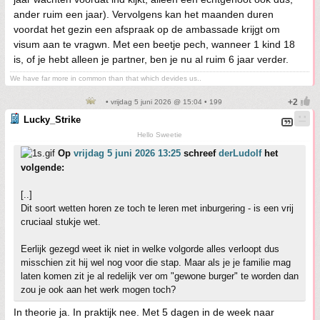
ander ruim een jaar). Vervolgens kan het maanden duren
voordat het gezin een afspraak op de ambassade krijgt om
visum aan te vragwn. Met een beetje pech, wanneer 1 kind 18
is, of je hebt alleen je partner, ben je nu al ruim 6 jaar verder.
We have far more in common than that which devides us..
• vrijdag 5 juni 2026 @ 15:04 • 199
Lucky_Strike
Hello Sweetie
Op
vrijdag 5 juni 2026 13:25
schreef
derLudolf
het
volgende:
[..]
Dit soort wetten horen ze toch te leren met inburgering - is een vrij
cruciaal stukje wet.
Eerlijk gezegd weet ik niet in welke volgorde alles verloopt dus
misschien zit hij wel nog voor die stap. Maar als je je familie mag
laten komen zit je al redelijk ver om "gewone burger" te worden dan
zou je ook aan het werk mogen toch?
In theorie ja. In praktijk nee. Met 5 dagen in de week naar