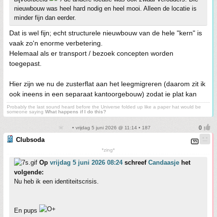
nieuwbouw was heel hard nodig en heel mooi. Alleen de locatie is
minder fijn dan eerder.
Dat is wel fijn; echt structurele nieuwbouw van de hele "kern" is
vaak zo'n enorme verbetering.
Helemaal als er transport / bezoek concepten worden
toegepast.
Hier zijn we nu de zusterflat aan het leegmigreren (daarom zit ik
ook ineens in een separaat kantoorgebouw) zodat ie plat kan
Probably the last sound heard before the Universe folded up like a paper hat would be
someone saying
What happens if I do this?
• vrijdag 5 juni 2026 @ 11:14 • 187
Clubsoda
*zing*
Op
vrijdag 5 juni 2026 08:24
schreef
Candaasje
het
volgende:
Nu heb ik een identiteitscrisis.
En pups