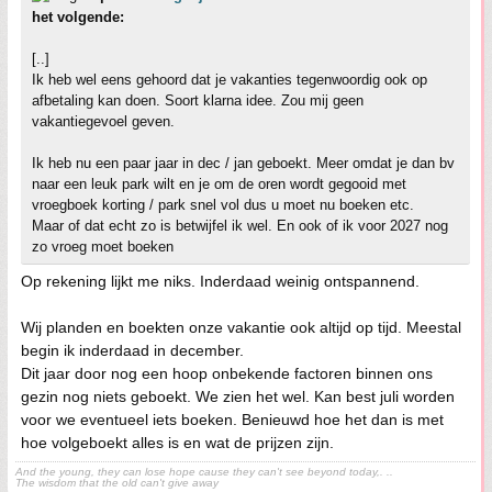
het volgende:
[..]
Ik heb wel eens gehoord dat je vakanties tegenwoordig ook op
afbetaling kan doen. Soort klarna idee. Zou mij geen
vakantiegevoel geven.
Ik heb nu een paar jaar in dec / jan geboekt. Meer omdat je dan bv
naar een leuk park wilt en je om de oren wordt gegooid met
vroegboek korting / park snel vol dus u moet nu boeken etc.
Maar of dat echt zo is betwijfel ik wel. En ook of ik voor 2027 nog
zo vroeg moet boeken
Op rekening lijkt me niks. Inderdaad weinig ontspannend.
Wij planden en boekten onze vakantie ook altijd op tijd. Meestal
begin ik inderdaad in december.
Dit jaar door nog een hoop onbekende factoren binnen ons
gezin nog niets geboekt. We zien het wel. Kan best juli worden
voor we eventueel iets boeken. Benieuwd hoe het dan is met
hoe volgeboekt alles is en wat de prijzen zijn.
And the young, they can lose hope cause they can't see beyond today,. ..
The wisdom that the old can't give away