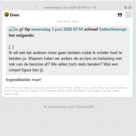
• woensdag 3 juni 2026 @ 08:11 • 15
Dven
Den Bolle Gaar
Op
woensdag 3 juni 2026 07:54
schreef
SebbeSwensje
het volgende:
[..]
Ik wil wel dat anderen meer gaan betalen zodat ik minder hoef te
betalen ja. Waarom halen we anders de accijns en belasting niet
ook van de benzine af? We willen toch niets betalen? Wat een
simpel figuur ben jij.
Ingewikkelde man!
"For the man sound of body and serene of mind, there is no such thing as bad weather;
Every day has its beauty. And storms which whip the blood, do make it pulse more
vigorously."
▼ Advertentie door Refinery89