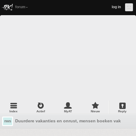
forum
log in
Index
Actief
MyAT
Nieuw
Reply
Duurdere vakanties en onrust, mensen boeken vaker last
nws