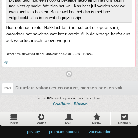
Dit jaar door nog een hoop onbekende factoren binnen ons gezin
nog niets geboekt. We zien het wel. Kan best juli worden voor we
eventueel iets boeken. Benieuwd hoe het dan is met hoe
volgeboekt alles is en wat de prijzen zijn.
Hier ook nog niets. Nekklachten (het schoot er opeens in),
waardoor het sowieso wat later wordt. Al is de vroege herfst dus
ook weertechnisch te overwegen.
Bericht 6% gewijzigd door Eightyone op 03-06-2026 11:26:42
🎧
Duurdere vakanties en onrust, mensen boeken vaker last
nws
steun FOK! en koop via een van deze links
Coolblue
Bitvavo
Index
Actief
MyAT
Nieuw
Opslaan
privacy
•
premium account
•
voorwaarden