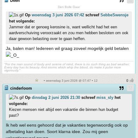
Dven
Den Bolle Gaar
Op
woensdag 3 juni 2026 07:42
schreef
SebbeSwensje
het volgende:
Jammer dat er genoeg kerosine is, want wellicht had het een
aardverschuiving veroorzaakt en zou men hebben besloten om ook
daar gewoon belasting over te gaan heffen.
Ja, balen man! Iedereen wil graag zoveel mogelijk geld betalen
"For the man sound of body and serene of mind, there is no such thing as bad weather;
Every day has its beauty. And storms which whip the blood, do make it pulse more
vigorously."
• woensdag 3 juni 2026 @ 07:47 • 12
cinderloom
Op
dinsdag 2 juni 2026 21:30
schreef
miss_sly
het
volgende:
Kiezen mensen niet altijd een vakantie die binnen hun budget
past?
Ik heb wel eens gehoord dat je vakanties tegenwoordig ook op
afbetaling kan doen. Soort klarna idee. Zou mij geen