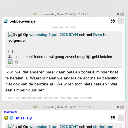
• woensdag 3 juni 2026 @ 07:54 • 13
SebbeSwensje
Heraclied of niet?
Op
woensdag 3 juni 2026 07:44
schreef
Dven
het
volgende:
[..]
Ja, balen man! Iedereen wil graag zoveel mogelijk geld betalen
Ik wil wel dat anderen meer gaan betalen zodat ik minder hoef
te betalen ja. Waarom halen we anders de accijns en belasting
niet ook van de benzine af? We willen toch niets betalen? Wat
een simpel figuur ben jij.
That's the drugs talking and truth be told, I like what they're saying.
• woensdag 3 juni 2026 @ 07:56 • 14
Moderator
miss_sly
Op
woensdag 3 juni 2026 07:47
schreef
cinderloom