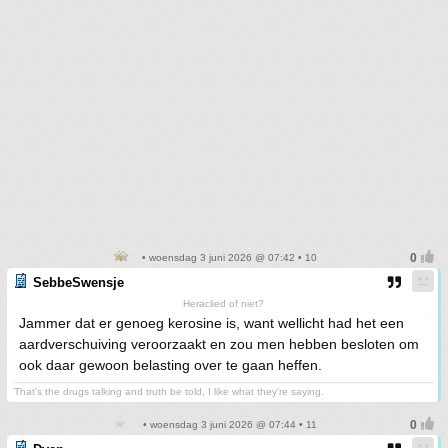
• woensdag 3 juni 2026 @ 07:42 • 10
SebbeSwensje
Heraclied of niet?
Jammer dat er genoeg kerosine is, want wellicht had het een
aardverschuiving veroorzaakt en zou men hebben besloten om
ook daar gewoon belasting over te gaan heffen.
That's the drugs talking and truth be told, I like what they're saying.
• woensdag 3 juni 2026 @ 07:44 • 11