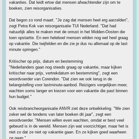
vakanties. Dat leidt ertoe dat mensen afwachtender zijn om te
boeken, zien reisorganisaties.
Dat begon zo rond maart. "Je zag dat mensen heel erg aarzelden",
zegt Petra Kok van reisorganisatie TUI Nederland. "Dat had
natuurlijk alles te maken met de onrust in het Midden-Oosten die
toen opstartte. En een heleboel mensen wilden nog wel heel graag
op vakantie. Die twijfelden en die zie je dus nu allemaal op de last
minute springen."
Kritischer op prijs, datum en bestemming
"Nederlanders gaan nog steeds graag op vakantie, maar kijken
kritischer naar prijs, vertrekdatum en bestemming", zegt een
woordvoerder van Corendon. "Dat zien we ook terug in de
belangstelling voor lastminute-aanbod. Reizigers vergelijken meer,
wachten soms langer en kiezen voor een vakantie die past binnen
hun budget."
Ook reisbrancheorganisatie ANVR ziet deze ontwikkeling. "We zien
zeker wel de tendens van later boeken dit jaar", zegt een
woordvoerder. "Mensen willen even wachten, omdat er best veel
gebeurd is in de wereld. Mensen zijn wat voorzichtiger, maar het is
niet zo dat ze niet op vakantie gaan. En ze kijken goed waarheen
ze gaan."