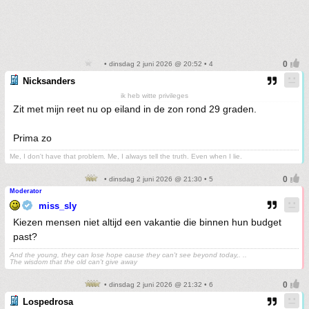
• dinsdag 2 juni 2026 @ 20:52 • 4
Nicksanders
ik heb witte privileges
Zit met mijn reet nu op eiland in de zon rond 29 graden.
Prima zo
Me, I don't have that problem. Me, I always tell the truth. Even when I lie.
• dinsdag 2 juni 2026 @ 21:30 • 5
Moderator
miss_sly
Kiezen mensen niet altijd een vakantie die binnen hun budget
past?
And the young, they can lose hope cause they can't see beyond today,. ..
The wisdom that the old can't give away
• dinsdag 2 juni 2026 @ 21:32 • 6
Lospedrosa