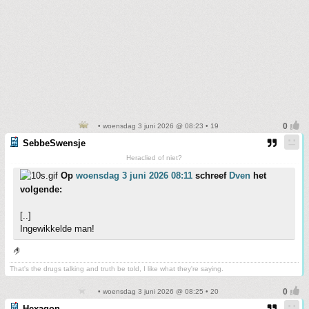
• woensdag 3 juni 2026 @ 08:23 • 19
SebbeSwensje
Heraclied of niet?
Op
woensdag 3 juni 2026 08:11
schreef
Dven
het
volgende:
[..]
Ingewikkelde man!
🤌
That's the drugs talking and truth be told, I like what they're saying.
• woensdag 3 juni 2026 @ 08:25 • 20
Hexagon