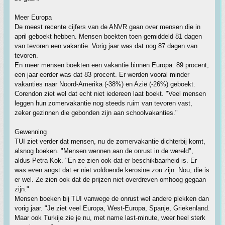
Meer Europa
De meest recente cijfers van de ANVR gaan over mensen die in
april geboekt hebben. Mensen boekten toen gemiddeld 81 dagen
van tevoren een vakantie. Vorig jaar was dat nog 87 dagen van
tevoren.
En meer mensen boekten een vakantie binnen Europa: 89 procent,
een jaar eerder was dat 83 procent. Er werden vooral minder
vakanties naar Noord-Amerika (-38%) en Azië (-26%) geboekt.
Corendon ziet wel dat echt niet iedereen laat boekt. "Veel mensen
leggen hun zomervakantie nog steeds ruim van tevoren vast,
zeker gezinnen die gebonden zijn aan schoolvakanties."
Gewenning
TUI ziet verder dat mensen, nu de zomervakantie dichterbij komt,
alsnog boeken. "Mensen wennen aan de onrust in de wereld",
aldus Petra Kok. "En ze zien ook dat er beschikbaarheid is. Er
was even angst dat er niet voldoende kerosine zou zijn. Nou, die is
er wel. Ze zien ook dat de prijzen niet overdreven omhoog gegaan
zijn."
Mensen boeken bij TUI vanwege de onrust wel andere plekken dan
vorig jaar. "Je ziet veel Europa, West-Europa, Spanje, Griekenland.
Maar ook Turkije zie je nu, met name last-minute, weer heel sterk