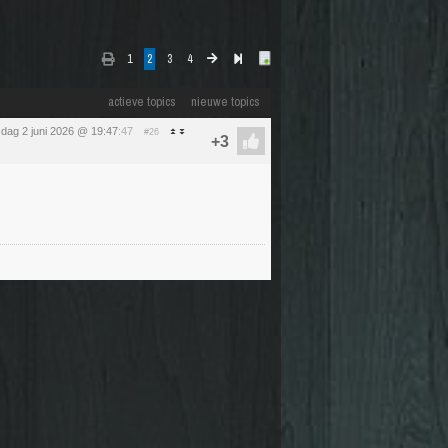
1
2
3
4
actieve topics
nieuwe topics
sdag 2 juni 2026 @ 19:47
:47
#26