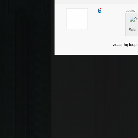
quote:
Salar
zoals hij loop