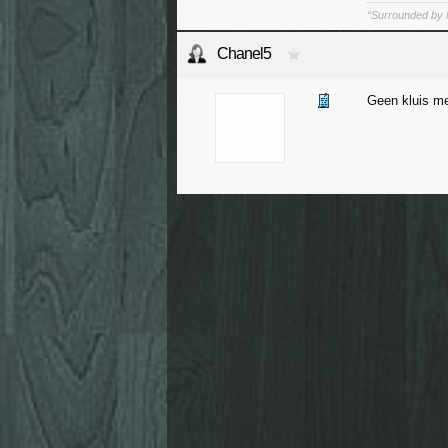
“Surrounded by l
Chanel5
Geen kluis m