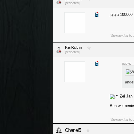
[redacted]
jajaja 100000
“Surrounded by l
KinKiJan
[redacted]
quote:
ander
Zei Jan 
Ben wel benie
“Surrounded by l
Chanel5