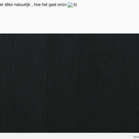
r álles natuurlijk , hoe het gaat enzo
din