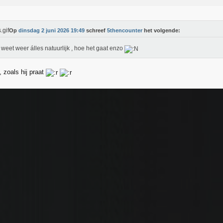
Op
dinsdag 2 juni 2026 19:49
schreef
5thencounter
het volgende:
 weet weer álles natuurlijk , hoe het gaat enzo
t, zoals hij praat