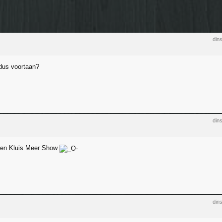
din
 dus voortaan?
din
en Kluis Meer Show
din