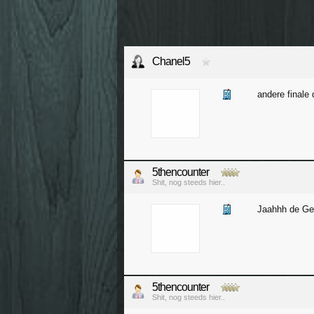
Chanel5
andere finale
5thencounter
Shit, nog steeds hier..
Jaahhh de Ge
5thencounter
Shit, nog steeds hier..