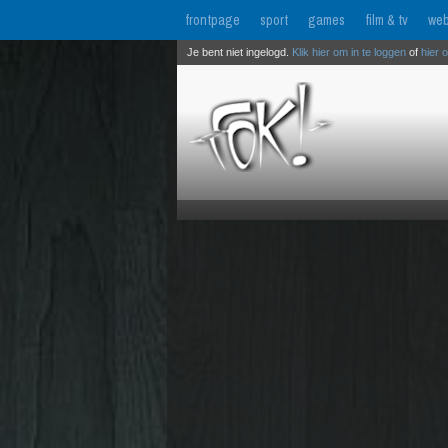
frontpage
sport
games
film & tv
web
Je bent niet ingelogd.
Klik hier om in te loggen
of
hier 