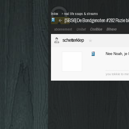
Index
»
real life soaps & streams
[SBS6] De Bondgenoten #282 Ruzie bi
abonnement
Unibet
Coolblue
Bitvavo
schetterklep
Nee Noah, je b
you tokkie to me