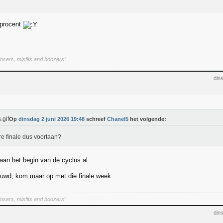
 procent
osers, misfits and boozers”
din
Op
dinsdag 2 juni 2026 19:48
schreef
Chanel5
het volgende:
e finale dus voortaan?
aan het begin van de cyclus al
uwd, kom maar op met die finale week
osers, misfits and boozers”
din