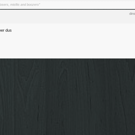
osers, misfits and boozers”
din
eer dus