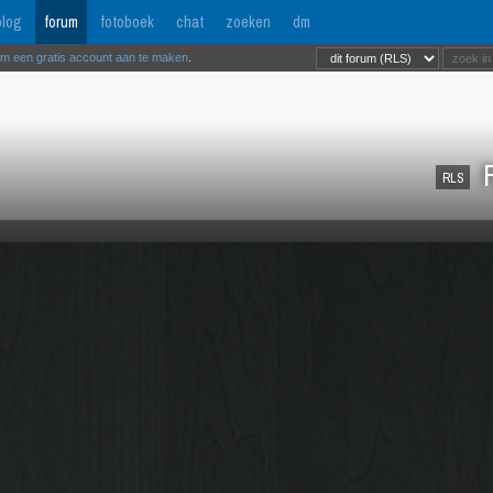
log
forum
fotoboek
chat
zoeken
dm
om een gratis account aan te maken
.
R
RLS