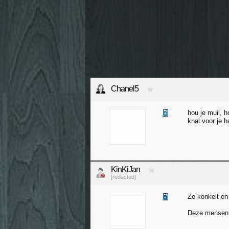
Chanel5
hou je muil, h
knal voor je h
KinKiJan
[redacted]
Ze konkelt en
Deze mensen zi