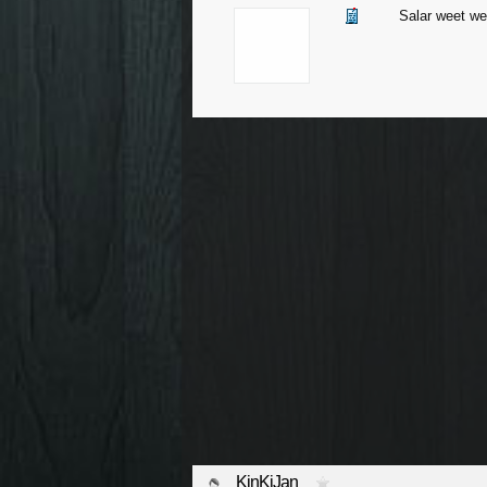
Salar weet wee
KinKiJan