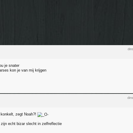
din
ou je snater
arses kon je van mij krijgen
din
 konkelt, zegt Noah?!
jn echt bizar slecht in zelfreflectie