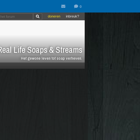
doneren
inbreuk?
eal Life Soaps & Streams
Het gewone leven tot soap verheven.