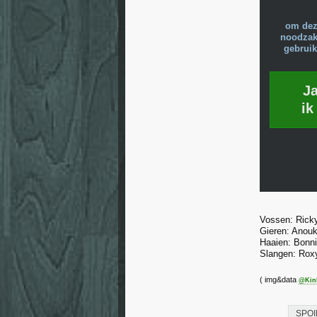
om dez
noodzake
gebruik
J
ik
Vossen: Ricky
Gieren: Anouk
Haaien: Bonni
Slangen: Roxy
( img&data
@Kin
SPOI