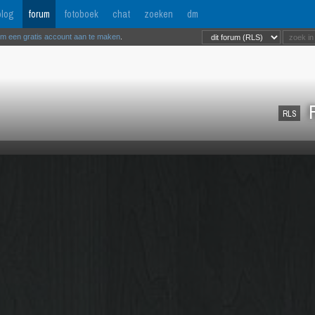
log
forum
fotoboek
chat
zoeken
dm
om een gratis account aan te maken
.
R
RLS