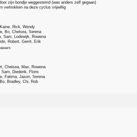
oor zijn bondje weggestemd (was anders zelf gegaan)
m vertrokken na deze cyclus vrijwillig
Kaine, Rick, Wendy
e, Bo, Chelsea, Serena
, Sam, Lodewijk, Rowena
o, Robert, Gerrit, Erik
papaars
t, Chelsea, Max, Rowena
Sam, Diederik, Floris
e, Fatima, Jason, Serena
o, Bradley, Chi, Rob
s://www.tvgids.nl/nie(...)s-van-de-bondgenoten