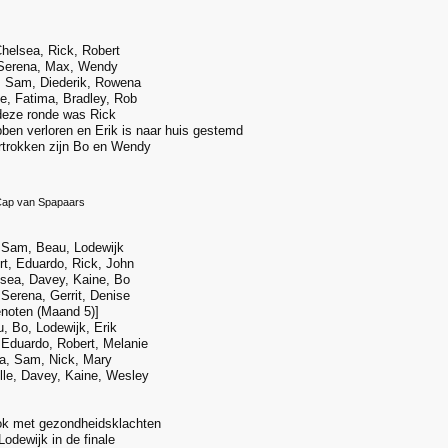
helsea, Rick, Robert
 Serena, Max, Wendy
 Sam, Diederik, Rowena
e, Fatima, Bradley, Rob
deze ronde was Rick
ben verloren en Erik is naar huis gestemd
ertrokken zijn Bo en Wendy
ap van Spapaars
 Sam, Beau, Lodewijk
t, Eduardo, Rick, John
sea, Davey, Kaine, Bo
 Serena, Gerrit, Denise
noten (Maand 5)]
, Bo, Lodewijk, Erik
Eduardo, Robert, Melanie
a, Sam, Nick, Mary
lle, Davey, Kaine, Wesley
rok met gezondheidsklachten
odewijk in de finale