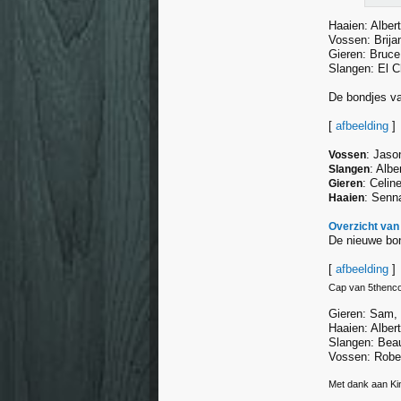
Haaien: Alber
Vossen: Brija
Gieren: Bruce
Slangen: El C
De bondjes va
[
afbeelding
]
: Jason
Vossen
: Albe
Slangen
: Celin
Gieren
: Senn
Haaien
Overzicht van
De nieuwe bo
[
afbeelding
]
Cap van 5thenco
Gieren: Sam, F
Haaien: Alber
Slangen: Bea
Vossen: Rober
Met dank aan Ki