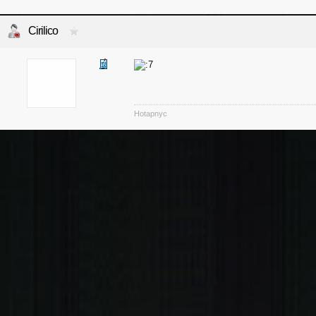
Cirilico
Hotapnyc