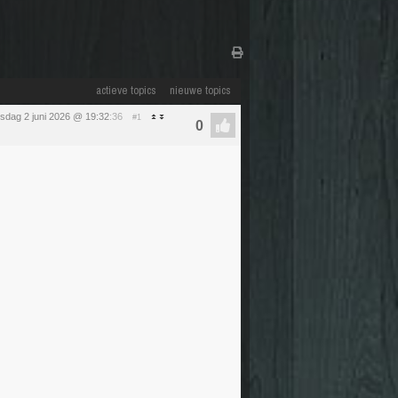
actieve topics
nieuwe topics
nsdag 2 juni 2026 @ 19:32
:36
#1