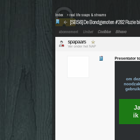
Index
»
real life soaps & streams
[SBS6] De Bondgenoten #282 Ruzie bi
abonnement
Unibet
Coolblue
Bitvavo
spapaars
Ver onder het NAP
Presentator t
om dez
noodzake
gebruik
J
ik