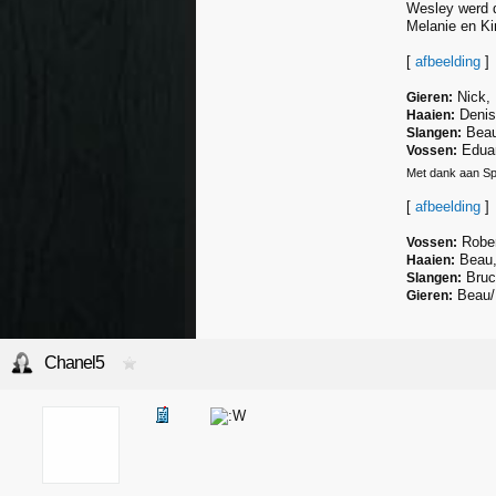
Wesley werd d
Melanie en Ki
[
afbeelding
]
Nick, 
Gieren:
Denis
Haaien:
Beau
Slangen:
Eduard
Vossen:
Met dank aan S
[
afbeelding
]
Rober
Vossen:
Beau, 
Haaien:
Bruc
Slangen:
Beau/B
Gieren:
Alle vorige deelnemers staan hier
http
Chanel5