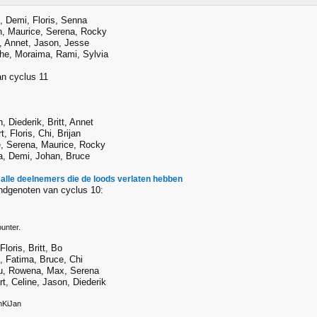
t, Demi, Floris, Senna
n, Maurice, Serena, Rocky
, Annet, Jason, Jesse
he, Moraima, Rami, Sylvia
n cyclus 11
, Diederik, Britt, Annet
rt, Floris, Chi, Brijan
e, Serena, Maurice, Rocky
a, Demi, Johan, Bruce
 alle deelnemers die de loods verlaten hebben
ndgenoten van cyclus 10:
unter.
loris, Britt, Bo
t, Fatima, Bruce, Chi
u, Rowena, Max, Serena
t, Celine, Jason, Diederik
nKiJan