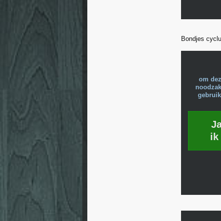
Bondjes cycl
om dez
noodzake
gebruik
J
ik