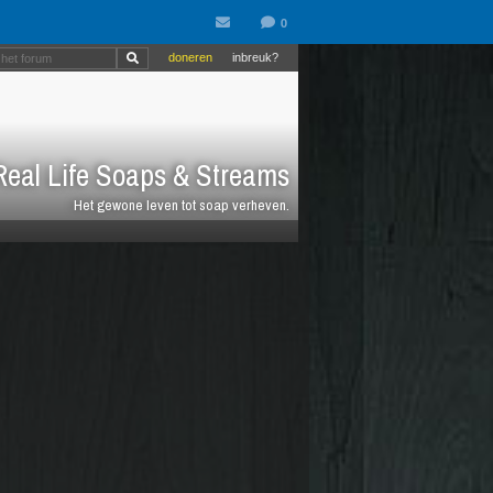
doneren
inbreuk?
eal Life Soaps & Streams
Het gewone leven tot soap verheven.