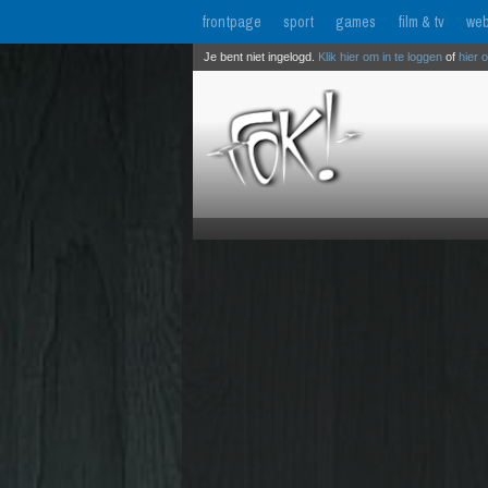
frontpage
sport
games
film & tv
web
Je bent niet ingelogd.
Klik hier om in te loggen
of
hier 