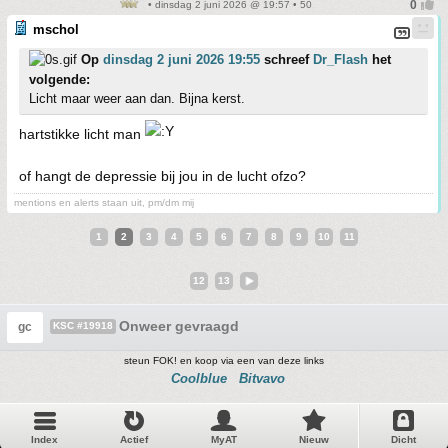
• dinsdag 2 juni 2026 @ 19:57 • 50
mschol
Op
dinsdag 2 juni 2026 19:55
schreef
Dr_Flash
het
volgende:
Licht maar weer aan dan. Bijna kerst.
hartstikke licht man
of hangt de depressie bij jou in de lucht ofzo?
mentions en alerts staan uit, pm/dm mij
1
2
3
4
5
6
7
8
9
10
11
12
13
Onweer gevraagd
gc
KSC #19918
steun FOK! en koop via een van deze links
Coolblue
Bitvavo
Index
Actief
MyAT
Nieuw
Dicht