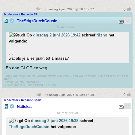
• dinsdag 2 juni 2026 @ 19:46 • 37
Moderator / Redactie FP
TheStigsDutchCousin
Brabo Bastard
Op
dinsdag 2 juni 2026 19:42
schreef
Nizno
het
volgende:
[..]
wat als je alles prakt tot 1 massa?
En dan GLOP en weg.
"They are rage. Brutal, without mercy. But you.... You will be worse. Rip and tear, until it is
done!"
"Omae wa mou shindeiru."
"All we know is... he's called The Stig!"
• dinsdag 2 juni 2026 @ 19:47 • 38
Moderator / Redactie Sport
Nattekat
De roze zeekat
Op
dinsdag 2 juni 2026 19:38
schreef
TheStigsDutchCousin
het volgende: