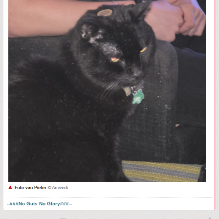
--###No Guts No Glory###--