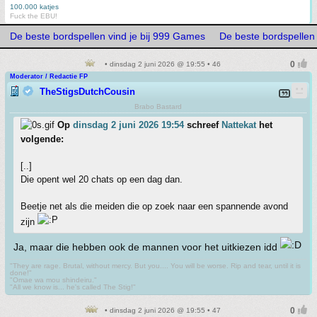
100.000 katjes
Fuck the EBU!
De beste bordspellen vind je bij 999 Games
De beste bordspellen 
• dinsdag 2 juni 2026 @ 19:55 • 46
Moderator / Redactie FP
TheStigsDutchCousin
Brabo Bastard
Op
dinsdag 2 juni 2026 19:54
schreef
Nattekat
het
volgende:
[..]
Die opent wel 20 chats op een dag dan.
Beetje net als die meiden die op zoek naar een spannende avond
zijn
Ja, maar die hebben ook de mannen voor het uitkiezen idd
"They are rage. Brutal, without mercy. But you.... You will be worse. Rip and tear, until it is
done!"
"Omae wa mou shindeiru."
"All we know is... he's called The Stig!"
• dinsdag 2 juni 2026 @ 19:55 • 47