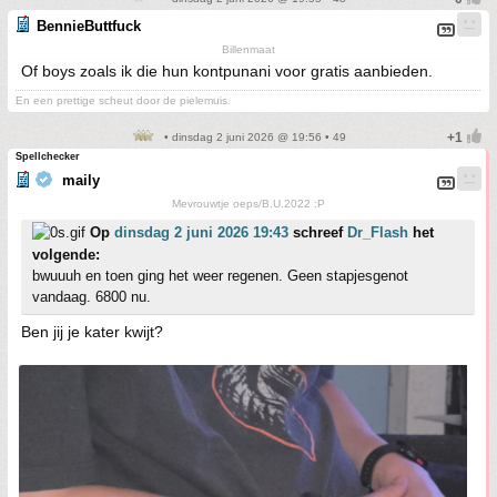
BennieButtfuck
Billenmaat
Of boys zoals ik die hun kontpunani voor gratis aanbieden.
En een prettige scheut door de pielemuis.
• dinsdag 2 juni 2026 @ 19:56 • 49
Spellchecker
maily
Mevrouwtje oeps/B.U.2022 :P
Op
dinsdag 2 juni 2026 19:43
schreef
Dr_Flash
het
volgende:
bwuuuh en toen ging het weer regenen. Geen stapjesgenot
vandaag. 6800 nu.
Ben jij je kater kwijt?