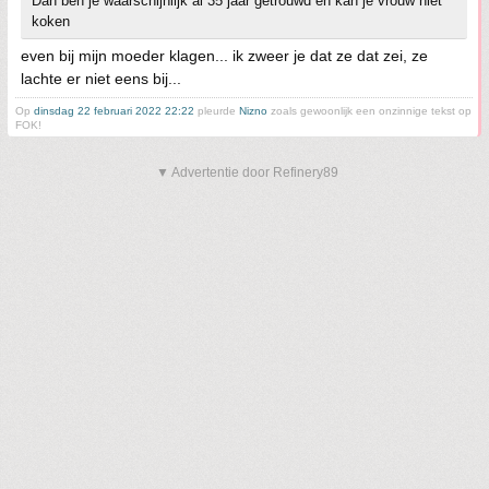
Dan ben je waarschijnlijk al 35 jaar getrouwd en kan je vrouw niet
koken
even bij mijn moeder klagen... ik zweer je dat ze dat zei, ze
lachte er niet eens bij...
Op
dinsdag 22 februari 2022 22:22
pleurde
Nizno
zoals gewoonlijk een onzinnige tekst op
FOK!
▼ Advertentie door Refinery89