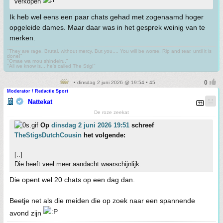
verkopen
Ik heb wel eens een paar chats gehad met zogenaamd hoger
opgeleide dames. Maar daar was in het gesprek weinig van te
merken.
"They are rage. Brutal, without mercy. But you.... You will be worse. Rip and tear, until it is
done!"
"Omae wa mou shindeiru."
"All we know is... he's called The Stig!"
• dinsdag 2 juni 2026 @ 19:54 • 45
Moderator / Redactie Sport
Nattekat
De roze zeekat
Op
dinsdag 2 juni 2026 19:51
schreef
TheStigsDutchCousin
het volgende:
[..]
Die heeft veel meer aandacht waarschijnlijk.
Die opent wel 20 chats op een dag dan.
Beetje net als die meiden die op zoek naar een spannende
avond zijn