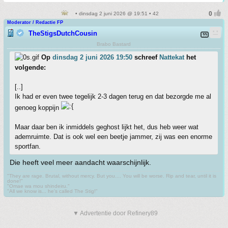
• dinsdag 2 juni 2026 @ 19:51 • 42
Moderator / Redactie FP
TheStigsDutchCousin
Brabo Bastard
Op
dinsdag 2 juni 2026 19:50
schreef
Nattekat
het
volgende:
[..]
Ik had er even twee tegelijk 2-3 dagen terug en dat bezorgde me al
genoeg koppijn
Maar daar ben ik inmiddels geghost lijkt het, dus heb weer wat
ademruimte. Dat is ook wel een beetje jammer, zij was een enorme
sportfan.
Die heeft veel meer aandacht waarschijnlijk.
"They are rage. Brutal, without mercy. But you.... You will be worse. Rip and tear, until it is
done!"
"Omae wa mou shindeiru."
"All we know is... he's called The Stig!"
▼ Advertentie door Refinery89