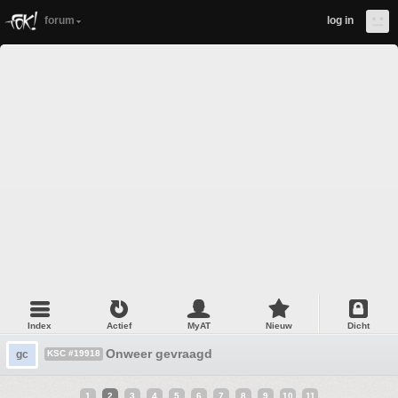
forum
log in
Index
Actief
MyAT
Nieuw
Dicht
Onweer gevraagd
gc
KSC #19918
1
2
3
4
5
6
7
8
9
10
11