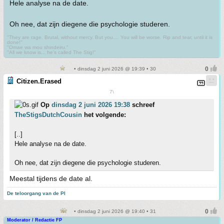
Hele analyse na de date.
Oh nee, dat zijn diegene die psychologie studeren.
"They are rage. Brutal, without mercy. But you.... You will be worse. Rip and tear, until it is
done!"
"Omae wa mou shindeiru."
"All we know is... he's called The Stig!"
• dinsdag 2 juni 2026 @ 19:39 • 30
Citizen.Erased
7\
Op
dinsdag 2 juni 2026 19:38
schreef
TheStigsDutchCousin
het volgende:
[..]
Hele analyse na de date.
Oh nee, dat zijn diegene die psychologie studeren.
Meestal tijdens de date al.
De teloorgang van de PI
• dinsdag 2 juni 2026 @ 19:40 • 31
Moderator / Redactie FP