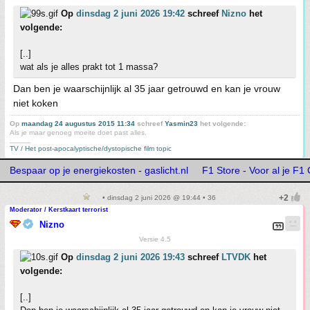
Op
dinsdag 2 juni 2026 19:42
schreef
Nizno
het
volgende:
[..]
wat als je alles prakt tot 1 massa?
Dan ben je waarschijnlijk al 35 jaar getrouwd en kan je vrouw
niet koken
Op
maandag 24 augustus 2015 11:34
schreef
Yasmin23
het volgende:
Als je maar genoeg moeite doet past alles.
_____
TV / Het post-apocalyptische/dystopische film topic
Bespaar op je energiekosten - gaslicht.nl
F1 Store - Voor al je F1
• dinsdag 2 juni 2026 @ 19:44 • 36
Moderator / Kerstkaart terrorist
Nizno
Versie 4.5
Op
dinsdag 2 juni 2026 19:43
schreef
LTVDK
het
volgende:
[..]