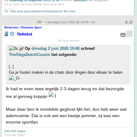
Op
maandag 24 augustus 2015 11:34
schreef
Yasmin23
het volgende:
Als je maar genoeg moeite doet past alles.
_____
TV / Het post-apocalyptische/dystopische film topic
• dinsdag 2 juni 2026 @ 19:50 • 41
Moderator / Redactie Sport
Nattekat
De roze zeekat
Op
dinsdag 2 juni 2026 19:48
schreef
TheStigsDutchCousin
het volgende:
[..]
Ga je fouten maken in de chats door dingen door elkaar te halen
Ik had er even twee tegelijk 2-3 dagen terug en dat bezorgde
me al genoeg koppijn
Maar daar ben ik inmiddels geghost lijkt het, dus heb weer wat
ademruimte. Dat is ook wel een beetje jammer, zij was een
enorme sportfan.
100.000 katjes
Fuck the EBU!