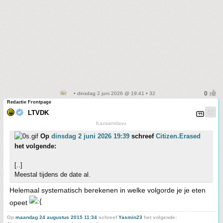
• dinsdag 2 juni 2026 @ 19:41 • 32
Redactie Frontpage
LTVDK
Kazaamdavu
Op
dinsdag 2 juni 2026 19:39
schreef
Citizen.Erased
het volgende:
[..]
Meestal tijdens de date al.
Helemaal systematisch berekenen in welke volgorde je je eten
opeet
Op
maandag 24 augustus 2015 11:34
schreef
Yasmin23
het volgende: