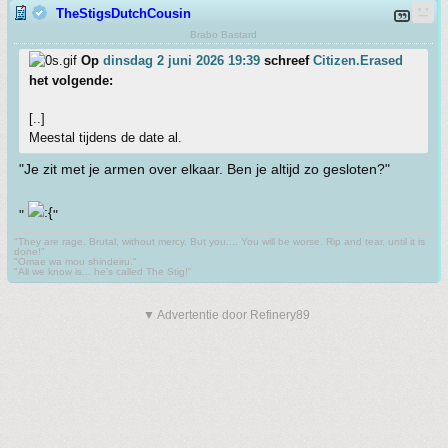
TheStigsDutchCousin
Brabo Bastard
Op
dinsdag 2 juni 2026 19:39
schreef
Citizen.Erased
het volgende:
[..]
Meestal tijdens de date al.
"Je zit met je armen over elkaar. Ben je altijd zo gesloten?"
"
"
"They are rage. Brutal, without mercy. But you.... You will be worse. Rip and tear, until it is
done!"
"Omae wa mou shindeiru."
"All we know is... he's called The Stig!"
▼ Advertentie door Refinery89