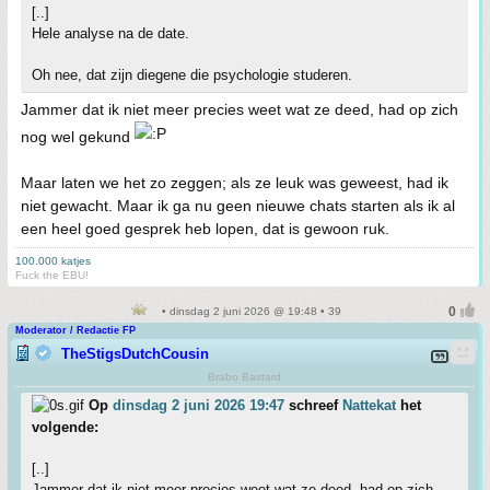
[..]
Hele analyse na de date.
Oh nee, dat zijn diegene die psychologie studeren.
Jammer dat ik niet meer precies weet wat ze deed, had op zich
nog wel gekund
Maar laten we het zo zeggen; als ze leuk was geweest, had ik
niet gewacht. Maar ik ga nu geen nieuwe chats starten als ik al
een heel goed gesprek heb lopen, dat is gewoon ruk.
100.000 katjes
Fuck the EBU!
• dinsdag 2 juni 2026 @ 19:48 • 39
Moderator / Redactie FP
TheStigsDutchCousin
Brabo Bastard
Op
dinsdag 2 juni 2026 19:47
schreef
Nattekat
het
volgende:
[..]
Jammer dat ik niet meer precies weet wat ze deed, had op zich