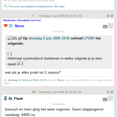
Als je maar genoeg moeite doet past alles.
_____
TV / Het post-apocalyptische/dystopische film topic
• dinsdag 2 juni 2026 @ 19:42 • 33
Moderator / Kerstkaart terrorist
Nizno
Versie 4.5
Op
dinsdag 2 juni 2026 19:41
schreef
LTVDK
het
volgende:
[..]
Helemaal systematisch berekenen in welke volgorde je je eten
opeet
wat als je alles prakt tot 1 massa?
Op
dinsdag 22 februari 2022 22:22
pleurde
Nizno
zoals gewoonlijk een onzinnige tekst op
FOK!
• dinsdag 2 juni 2026 @ 19:43 • 34
Dr_Flash
CoinMeister
bwuuuh en toen ging het weer regenen. Geen stapjesgenot
vandaag. 6800 nu.