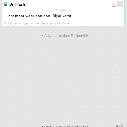
Dr_Flash
CoinMeister
Licht maar weer aan dan. Bijna kerst.
Salivili hipput tupput tapput äppyt tipput hilijalleen
▼ Advertentie door Refinery89
• dinsdag 2 juni 2026 @ 19:55 • 48