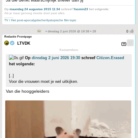
Ja die denkt waarschijnlijk sneller dan jij
Op
maandag 24 augustus 2015 11:34
schreef
Yasmin23
het volgende:
Als je maar genoeg moeite doet past alles.
_____
TV / Het post-apocalyptische/dystopische film topic
• dinsdag 2 juni 2026 @ 19:38 • 28
Redactie Frontpage
LTVDK
Kazaamdavu
Op
dinsdag 2 juni 2026 19:30
schreef
Citizen.Erased
het volgende:
[..]
Voor die vrouwen moet je wel uitkijken.
Van die hooggeleiders