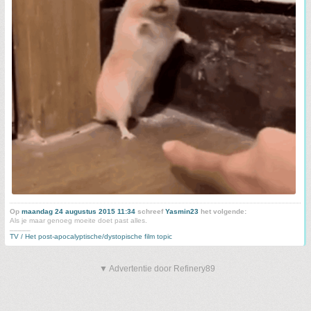
Op
maandag 24 augustus 2015 11:34
schreef
Yasmin23
het volgende:
Als je maar genoeg moeite doet past alles.
_____
TV / Het post-apocalyptische/dystopische film topic
▼ Advertentie door Refinery89