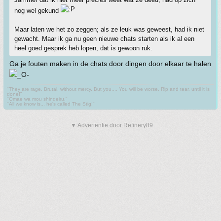
nog wel gekund
Maar laten we het zo zeggen; als ze leuk was geweest, had ik niet
gewacht. Maar ik ga nu geen nieuwe chats starten als ik al een
heel goed gesprek heb lopen, dat is gewoon ruk.
Ga je fouten maken in de chats door dingen door elkaar te halen
"They are rage. Brutal, without mercy. But you.... You will be worse. Rip and tear, until it is
done!"
"Omae wa mou shindeiru."
"All we know is... he's called The Stig!"
▼ Advertentie door Refinery89