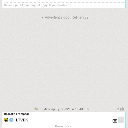
Salivili hipput tupput tapput äppyt tipput hilijalleen
▼ Advertentie door Refinery89
• dinsdag 2 juni 2026 @ 19:43 • 35
Redactie Frontpage
LTVDK
Kazaamdavu