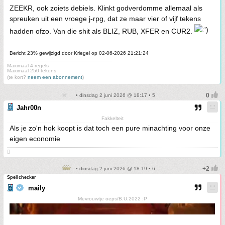
ZEEKR, ook zoiets debiels. Klinkt godverdomme allemaal als
spreuken uit een vroege j-rpg, dat ze maar vier of vijf tekens
hadden ofzo. Van die shit als BLIZ, RUB, XFER en CUR2.
Bericht 23% gewijzigd door Kriegel op 02-06-2026 21:21:24
Maximaal 4 regels
Maximaal 250 tekens
(te kort?
neem een abonnement
)
• dinsdag 2 juni 2026 @ 18:17 • 5
Jahr00n
Fakkelteit
Als je zo'n hok koopt is dat toch een pure minachting voor onze
eigen economie

• dinsdag 2 juni 2026 @ 18:19 • 6
Spellchecker
maily
Mevrouwtje oeps/B.U.2022 :P