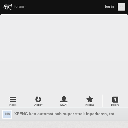
forum
log in
Index
Actief
MyAT
Nieuw
Reply
XPENG ken automatisch super strak inparkeren, totaal zin
klb