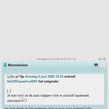
• dinsdag 2 juni 2026 @ 21:25 • 12
Moonversion
:..;;;.
Op
dinsdag 2 juni 2026 19:16
schreef
No239SquadronRAF
het volgende:
[..]
Je kan toch uit de auto stappen vóór ie zichzelf inparkeert,
slimmerd
en hoe denk je dat anderen dan in hun auto komen? die