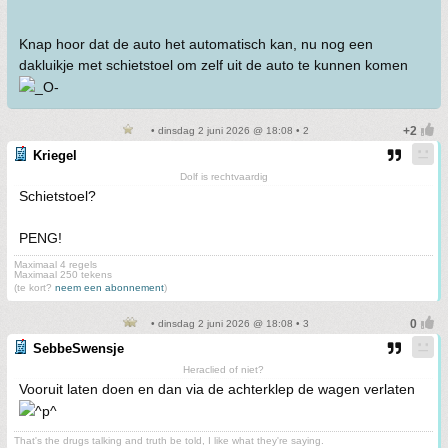
Knap hoor dat de auto het automatisch kan, nu nog een
dakluikje met schietstoel om zelf uit de auto te kunnen komen
• dinsdag 2 juni 2026 @ 18:08 • 2
Kriegel
Dolf is rechtvaardig
Schietstoel?
PENG!
Maximaal 4 regels
Maximaal 250 tekens
(te kort?
neem een abonnement
)
• dinsdag 2 juni 2026 @ 18:08 • 3
SebbeSwensje
Heraclied of niet?
Vooruit laten doen en dan via de achterklep de wagen verlaten
That's the drugs talking and truth be told, I like what they're saying.