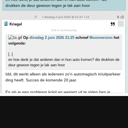
drukken de deur gewoon tegen je lak aan hoor
• dinsdag 2 juni 2026 @ 21:47 • 13
Kriegel
Dolf is rechtvaardig
Op
dinsdag 2 juni 2026 21:25
schreef
Moonversion
het
volgende:
[..]
en hoe denk je dat anderen dan in hun auto komen? die drukken de
deur gewoon tegen je lak aan hoor
Idd, dit werkt alleen als iedereen zo'n automagisch in/uitparkeer
ding heeft. Succes de komende 20 jaar.
En als ie een probleem krijgt en weigert uit te rijden ben je
alsnog fucked.
Maximaal 4 regels
Maximaal 250 tekens
(te kort?
neem een abonnement
)