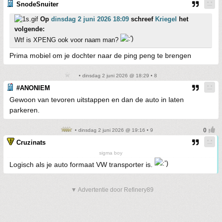
SnodeSnuiter
Op
dinsdag 2 juni 2026 18:09
schreef
Kriegel
het
volgende:
Wtf is XPENG ook voor naam man?
Prima mobiel om je dochter naar de ping peng te brengen
• dinsdag 2 juni 2026 @ 18:29 • 8
#ANONIEM
Gewoon van tevoren uitstappen en dan de auto in laten
parkeren.
• dinsdag 2 juni 2026 @ 19:16 • 9
Cruzinats
sigma boy
Logisch als je auto formaat VW transporter is.
▼ Advertentie door Refinery89