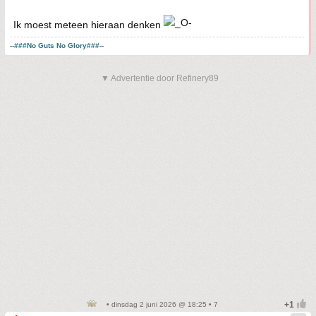
Ik moest meteen hieraan denken
--###No Guts No Glory###--
▼ Advertentie door Refinery89
• dinsdag 2 juni 2026 @ 18:25 • 7