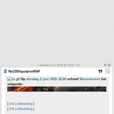
• dinsdag 2 juni 2026 @ 19:16 • 10
No239SquadronRAF
Op
dinsdag 2 juni 2026 18:06
schreef
Moonversion
het
volgende:
[
link
|
afbeelding
]
[
link
|
afbeelding
]