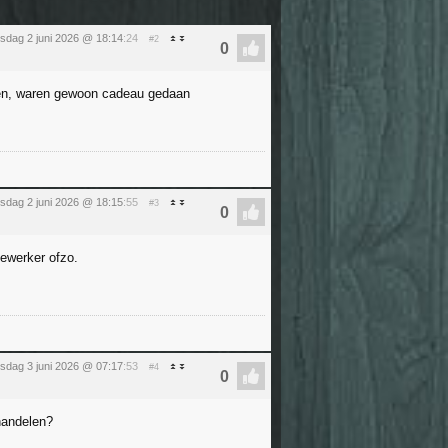
nsdag 2 juni 2026 @ 18:14
:24
#2
ijen, waren gewoon cadeau gedaan
nsdag 2 juni 2026 @ 18:15
:55
#3
dewerker ofzo.
sdag 3 juni 2026 @ 07:17
:53
#4
handelen?