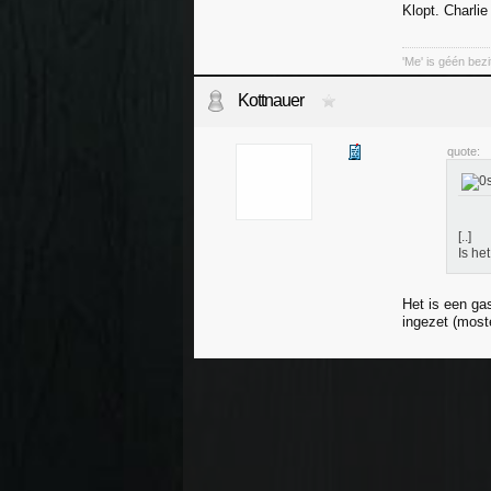
Klopt. Charlie
'Me' is géén bez
Kottnauer
quote:
[..]
Is he
Het is een ga
ingezet (mos