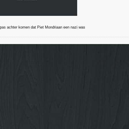
 pas achter komen dat Piet Mondriaan een nazi was