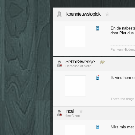
ikbennieuwstopfok
En de nabesta
door Piet dus.
Fan van Hiddend
SebbeSwensje
Heraclied of niet?
Ik vind hem e
That's the drugs 
incel
they/them
Niks mis met 