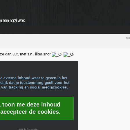
n een nazi was
di
e dan uut, met z'n Hilter snor
e externe inhoud weer te geven is het
lijk dat je toestemming geeft voor het
 van tracking en social mediacookies.
a toon me deze inhoud
 accepteer de cookies.
meer informatie