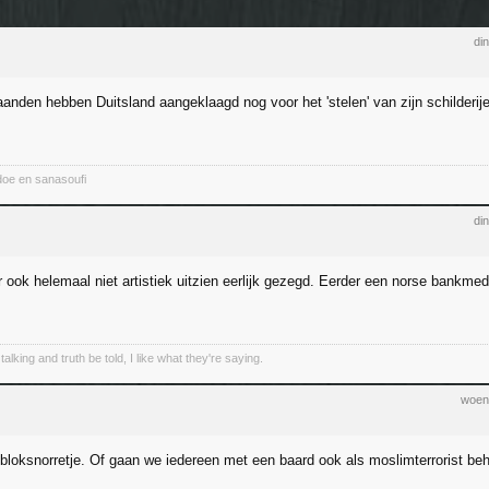
di
anden hebben Duitsland aangeklaagd nog voor het 'stelen' van zijn schilder
oe en sanasoufi
di
r ook helemaal niet artistiek uitzien eerlijk gezegd. Eerder een norse bankme
talking and truth be told, I like what they're saying.
woen
bloksnorretje. Of gaan we iedereen met een baard ook als moslimterrorist be