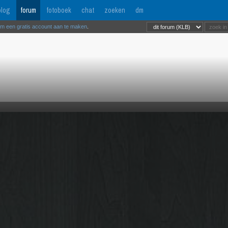
log
forum
fotoboek
chat
zoeken
dm
om een gratis account aan te maken
.