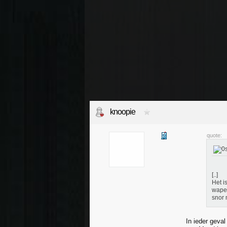
knoopie
quote:
[..]
Het i
wape
snor
In ieder geva