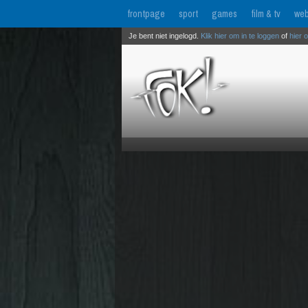
frontpage
sport
games
film & tv
web
Je bent niet ingelogd.
Klik hier om in te loggen
of
hier 