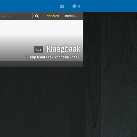
doneren
inbreuk?
Klaagbaak
KLB
Klaag maar raak voor een knaak.