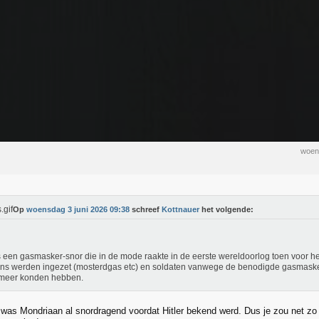
woen
Op
woensdag 3 juni 2026 09:38
schreef
Kottnauer
het volgende:
s een gasmasker-snor die in de mode raakte in de eerste wereldoorlog toen voor h
ns werden ingezet (mosterdgas etc) en soldaten vanwege de benodigde gasmas
 meer konden hebben.
l was Mondriaan al snordragend voordat Hitler bekend werd. Dus je zou net zo