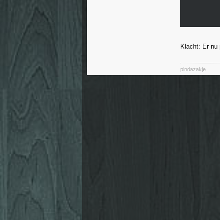
Klacht: Er nu
pindazakje