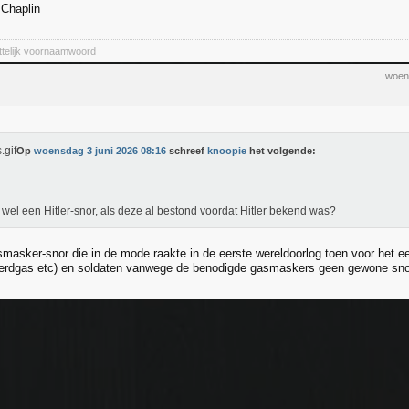
 Chaplin
ittelijk voornaamwoord
woen
Op
woensdag 3 juni 2026 08:16
schreef
knoopie
het volgende:
t wel een Hitler-snor, als deze al bestond voordat Hitler bekend was?
smasker-snor die in de mode raakte in de eerste wereldoorlog toen voor het
terdgas etc) en soldaten vanwege de benodigde gasmaskers geen gewone sn