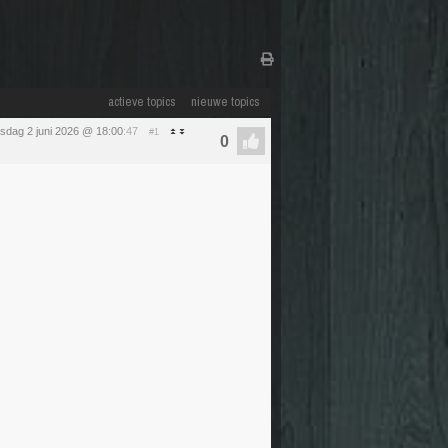
actieve topics
nieuwe topics
nsdag 2 juni 2026 @ 18:00
:47
#1