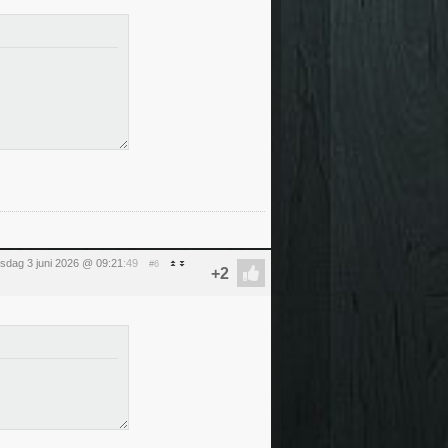
sdag 3 juni 2026 @ 09:21
:49
#6