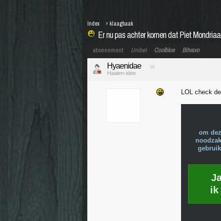
Index
»
klaagbaak
Er nu pas achter komen dat Piet Mondriaa
abonnement
Unibet
Coolblue
Bitvavo
Hyaenidae
Haaien-idee
LOL check dez
om dez
noodzake
gebruik
J
ik