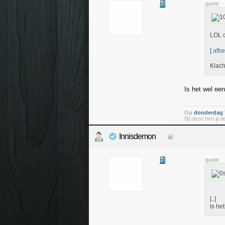
quote:
LOL c
[
afbe
Klach
Is het wel een
Op
donderdag 7
Bij deze ben jij
Innisdemon
quote:
[..]
Is he