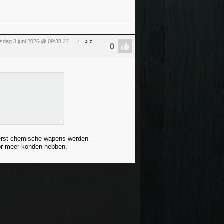
sdag 3 juni 2026 @ 09:38
:27
#7
 eerst chemische wapens werden
or meer konden hebben.