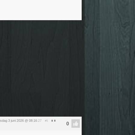
sdag 3 juni 2026 @ 08:16
:27
#5