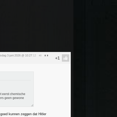
sdag 3 juni 2026 @ 10:27
:12
#8
et eerst chemische
kers geen gewone
 goed kunnen zeggen dat Hitler