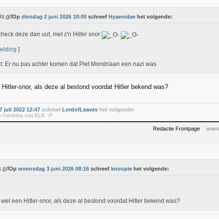
Op
dinsdag 2 juni 2026 18:00
schreef
Hyaenidae
het volgende:
heck deze dan uut, met z'n Hilter snor
elding
]
t: Er nu pas achter komen dat Piet Mondriaan een nazi was
 Hitler-snor, als deze al bestond voordat Hitler bekend was?
 juli 2022 12:47
schreef
LordofLeaves
het volgende:
 de marimba van KLB. :P
Redactie Frontpage
woen
Op
woensdag 3 juni 2026 08:16
schreef
knoopie
het volgende:
t wel een Hitler-snor, als deze al bestond voordat Hitler bekend was?