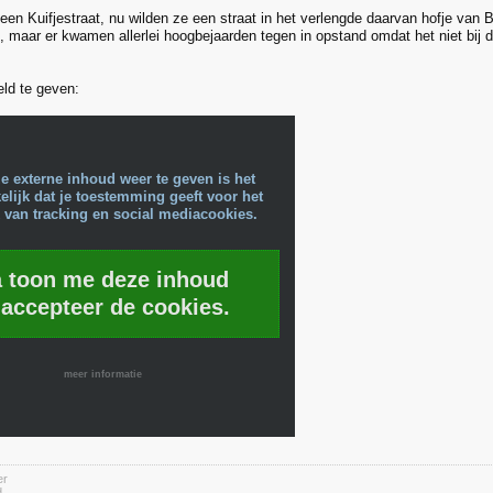
k een Kuifjestraat, nu wilden ze een straat in het verlengde daarvan hofje va
, maar er kwamen allerlei hoogbejaarden tegen in opstand omdat het niet bij de
ld te geven:
e externe inhoud weer te geven is het
lijk dat je toestemming geeft voor het
 van tracking en social mediacookies.
a toon me deze inhoud
 accepteer de cookies.
meer informatie
er
d