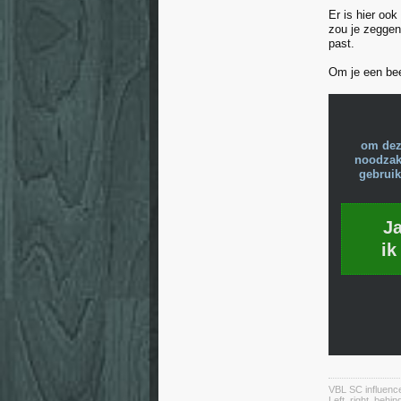
Er is hier oo
zou je zeggen
past.
Om je een bee
om dez
noodzake
gebruik
J
ik
VBL SC influenc
Left, right, behin