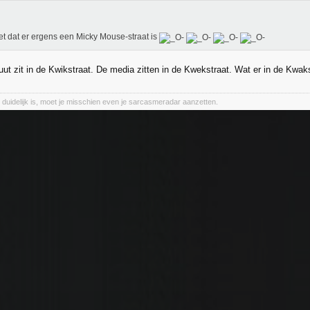
et dat er ergens een Micky Mouse-straat is
uut zit in de Kwikstraat. De media zitten in de Kwekstraat. Wat er in de Kwakst
et duidelijk is, moet je misschien even je sarcasmeradar aanzetten.