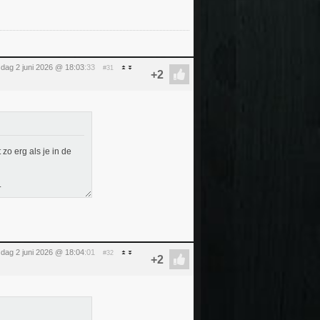
sdag 2 juni 2026 @ 18:03
:33
#31
zo erg als je in de
.
sdag 2 juni 2026 @ 18:04
:01
#32