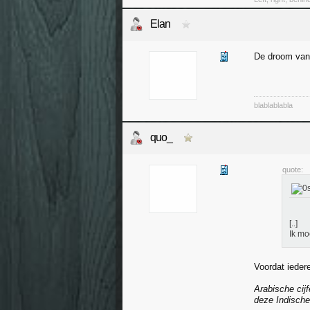
Elan
De droom van
blablablabla
quo_
quote:
[..]
Ik mo
Voordat ieder
Arabische cijf
deze Indische 