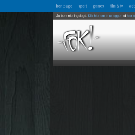
frontpage
sport
games
film & tv
web
Je bent niet ingelogd.
Klik hier om in te loggen
of
hier 