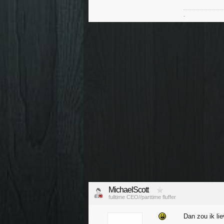
-
MichaelScott
fulltime CEO//parttime fluffer
Dan zou ik lie