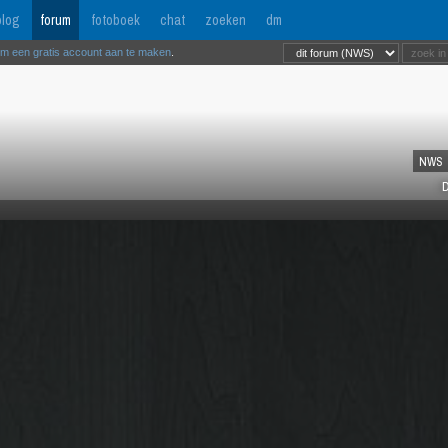
log
forum
fotoboek
chat
zoeken
dm
om een gratis account aan te maken
.
NWS
D