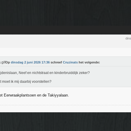
din
Op
dinsdag 2 juni 2026 17:36
schreef
Cruzinats
het volgende:
jdenislaan, Neef en nichtstraat en kinderbruiddijk zeker?
t moet ik mij daarbij voorstellen?
et Eerwraakplantsoen en de Takiyyalaan.