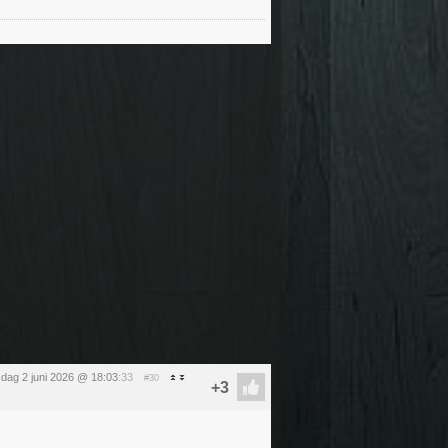
sdag 2 juni 2026 @ 18:03
:33
#30