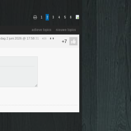
1
2
3
4
5
6
actieve topics
nieuwe topics
sdag 2 juni 2026 @ 17:58
:31
#26