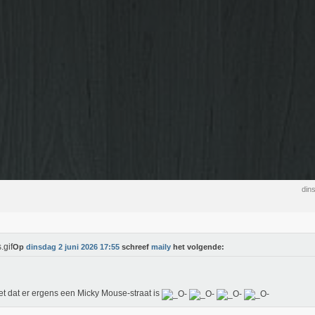
din
Op
dinsdag 2 juni 2026 17:55
schreef
maily
het volgende:
et dat er ergens een Micky Mouse-straat is