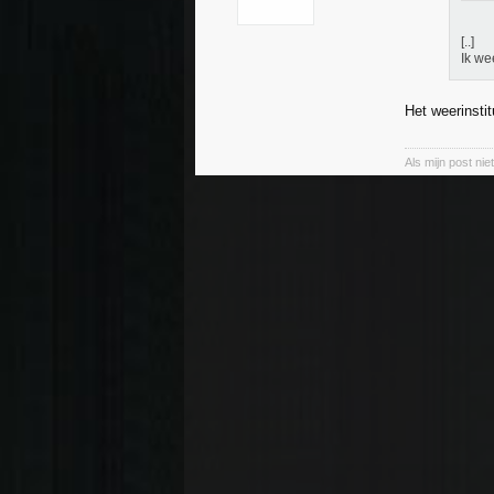
[..]
Ik we
Het weerinstit
Als mijn post ni