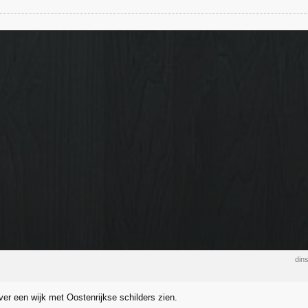
din
ver een wijk met Oostenrijkse schilders zien.