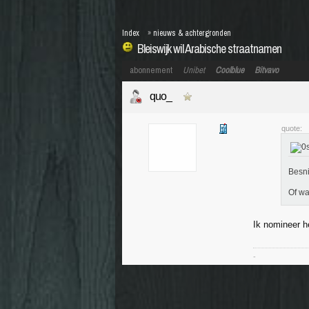
Index
»
nieuws & achtergronden
Bleiswijk wil Arabische straatnamen
abonnement
Unibet
Coolblue
Bitvavo
quo_
quote:
Besni
Of wa
Ik nomineer h
-