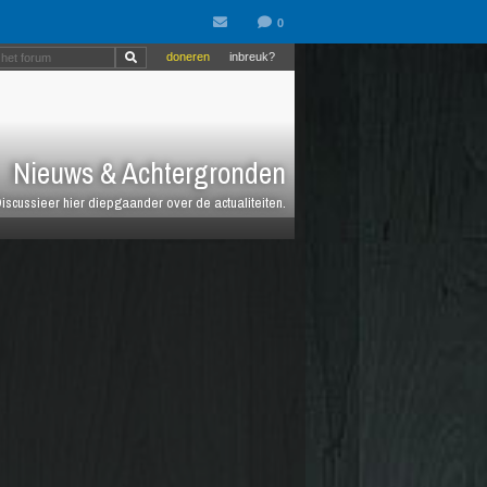
doneren
inbreuk?
Nieuws & Achtergronden
iscussieer hier diepgaander over de actualiteiten.