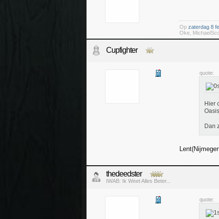
Op
zaterdag 8 f
Oke, MichaelScot
Cupfighter
quote:
Hier 
Oasis
Dan z
Lent(Nijmegen
thedeedster
IWAB: Ik Weet Alles Beter...
quote: