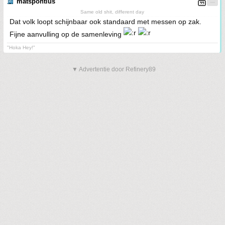
matspontius
Same old shit, different day
Dat volk loopt schijnbaar ook standaard met messen op zak.
Fijne aanvulling op de samenleving
"Hoka Hey!"
▼ Advertentie door Refinery89