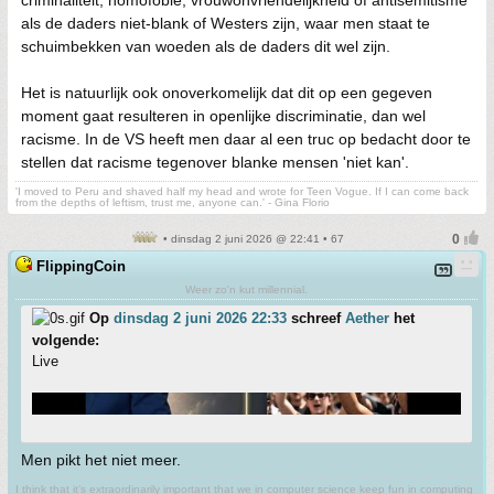
criminaliteit, homofobie, vrouwonvriendelijkheid of antisemitisme
als de daders niet-blank of Westers zijn, waar men staat te
schuimbekken van woeden als de daders dit wel zijn.
Het is natuurlijk ook onoverkomelijk dat dit op een gegeven
moment gaat resulteren in openlijke discriminatie, dan wel
racisme. In de VS heeft men daar al een truc op bedacht door te
stellen dat racisme tegenover blanke mensen 'niet kan'.
'I moved to Peru and shaved half my head and wrote for Teen Vogue. If I can come back
from the depths of leftism, trust me, anyone can.' - Gina Florio
• dinsdag 2 juni 2026 @ 22:41 • 67
FlippingCoin
Weer zo'n kut millennial.
Op
dinsdag 2 juni 2026 22:33
schreef
Aether
het
volgende:
Live
Men pikt het niet meer.
I think that it’s extraordinarily important that we in computer science keep fun in computing