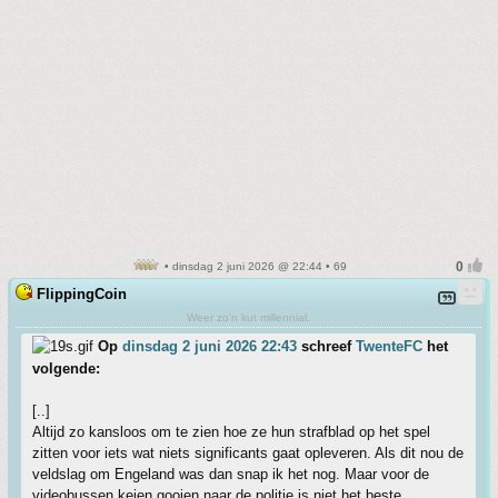
• dinsdag 2 juni 2026 @ 22:44 • 69
FlippingCoin
Weer zo'n kut millennial.
Op
dinsdag 2 juni 2026 22:43
schreef
TwenteFC
het
volgende:
[..]
Altijd zo kansloos om te zien hoe ze hun strafblad op het spel
zitten voor iets wat niets significants gaat opleveren. Als dit nou de
veldslag om Engeland was dan snap ik het nog. Maar voor de
videobussen keien gooien naar de politie is niet het beste