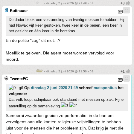
• dinsdag 2 juni 2026 @ 21:49 • 57
Kottnauer
De dader bleek een verzameling van twintig messen te hebben. Hij
had Nowak vijf keer gestoken, twee keer in de benen, één keer in
het gezicht en één keer in de borstkas.
En de politie “zag” dit niet…?
Moeilijk te geloven. Die agent moet worden vervolgd voor
moord.
• dinsdag 2 juni 2026 @ 21:56 • 58
TwenteFC
Op
dinsdag 2 juni 2026 21:49
schreef
matspontius
het
volgende:
Dat volk loopt schijnbaar ook standaard met messen op zak. Fijne
aanvulling op de samenleving
Samoerai zwaarden gooien ze performatief in de ban om
vervolgens aan alle kanten religieuze vrijstellingen te hebben
juist voor de mensen die het probleem zijn. Dat krijg je met die