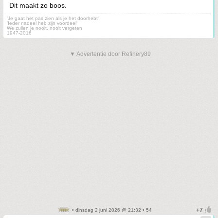
Dit maakt zo boos.
'Je gaat het pas zien als je het doorhebt'
'Ieder nadeel heb zijn voordeel'
We zullen je nooit, nooit vergeten
1947-2016
▼ Advertentie door Refinery89
• dinsdag 2 juni 2026 @ 21:32 • 54