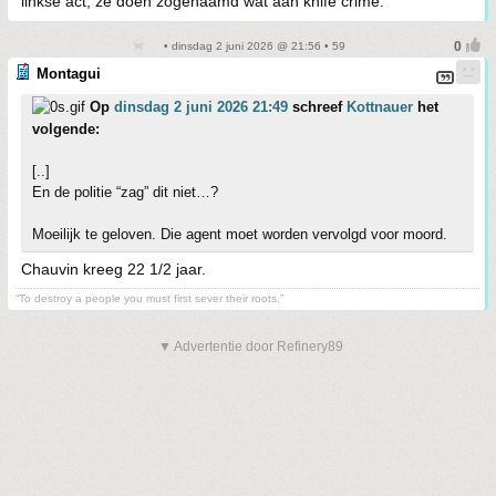
linkse act, ze doen zogenaamd wat aan knife crime.
• dinsdag 2 juni 2026 @ 21:56 • 59
Montagui
Op
dinsdag 2 juni 2026 21:49
schreef
Kottnauer
het
volgende:
[..]
En de politie “zag” dit niet…?
Moeilijk te geloven. Die agent moet worden vervolgd voor moord.
Chauvin kreeg 22 1/2 jaar.
“To destroy a people you must first sever their roots.”
▼ Advertentie door Refinery89