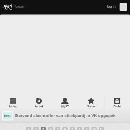
forum
log in
Index
Actief
MyAT
Nieuw
Dicht
Stervend slachtoffer van steekpartij in VK opgepakt bij v
nws
1
2
3
4
5
6
7
8
9
10
11