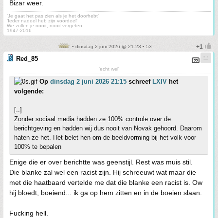
Bizar weer.
'Je gaat het pas zien als je het doorhebt'
'Ieder nadeel heb zijn voordeel'
We zullen je nooit, nooit vergeten
1947-2016
• dinsdag 2 juni 2026 @ 21:23 • 53
Red_85
'echt wel'
Op
dinsdag 2 juni 2026 21:15
schreef
LXIV
het
volgende:
[..]
Zonder sociaal media hadden ze 100% controle over de
berichtgeving en hadden wij dus nooit van Novak gehoord. Daarom
haten ze het. Het belet hen om de beeldvorming bij het volk voor
100% te bepalen
Enige die er over berichtte was geenstijl. Rest was muis stil.
Die blanke zal wel een racist zijn. Hij schreeuwt wat maar die
met die haatbaard vertelde me dat die blanke een racist is. Ow
hij bloedt, boeiend... ik ga op hem zitten en in de boeien slaan.
Fucking hell.