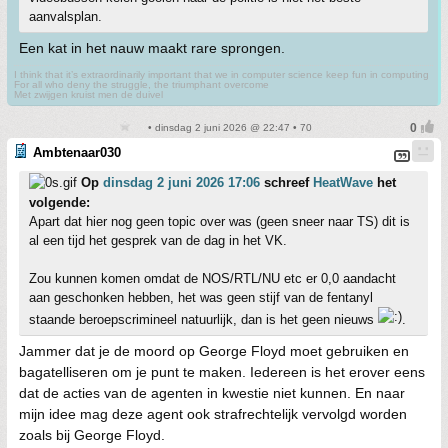
aanvalsplan.
Een kat in het nauw maakt rare sprongen.
I think that it’s extraordinarily important that we in computer science keep fun in computing
For all who deny the struggle, the triumphant overcome
Met zwijgen kruist men de duivel
• dinsdag 2 juni 2026 @ 22:47 • 70
Ambtenaar030
Op
dinsdag 2 juni 2026 17:06
schreef
HeatWave
het
volgende:
Apart dat hier nog geen topic over was (geen sneer naar TS) dit is
al een tijd het gesprek van de dag in het VK.
Zou kunnen komen omdat de NOS/RTL/NU etc er 0,0 aandacht
aan geschonken hebben, het was geen stijf van de fentanyl
staande beroepscrimineel natuurlijk, dan is het geen nieuws
.
Jammer dat je de moord op George Floyd moet gebruiken en
bagatelliseren om je punt te maken. Iedereen is het erover eens
dat de acties van de agenten in kwestie niet kunnen. En naar
mijn idee mag deze agent ook strafrechtelijk vervolgd worden
zoals bij George Floyd.