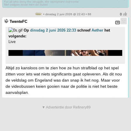
For all who deny the struggle, the triumphant overcome
Met zwijgen kruist men de duivel
• dinsdag 2 juni 2026 @ 22:43 • 68
TwenteFC
Op
dinsdag 2 juni 2026 22:33
schreef
Aether
het
volgende:
Live
Altijd zo kansloos om te zien hoe ze hun strafblad op het spel
zitten voor iets wat niets significants gaat opleveren. Als dit nou
de veldslag om Engeland was dan snap ik het nog. Maar voor
de videobussen keien gooien naar de politie is niet het beste
aanvalsplan.
▼ Advertentie door Refinery89