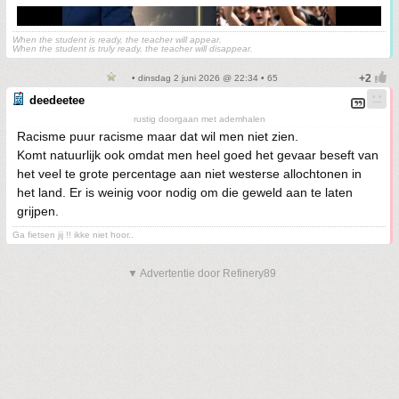
When the student is ready, the teacher will appear.
When the student is truly ready, the teacher will disappear.
• dinsdag 2 juni 2026 @ 22:34 • 65
deedeetee
rustig doorgaan met ademhalen
Racisme puur racisme maar dat wil men niet zien.
Komt natuurlijk ook omdat men heel goed het gevaar beseft van
het veel te grote percentage aan niet westerse allochtonen in
het land. Er is weinig voor nodig om die geweld aan te laten
grijpen.
Ga fietsen jij !! ikke niet hoor..
▼ Advertentie door Refinery89