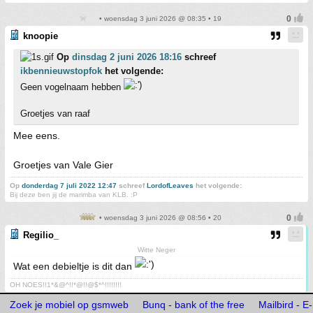
• woensdag 3 juni 2026 @ 08:35 • 19
knoopie
Op
dinsdag 2 juni 2026 18:16
schreef
ikbennieuwstopfok
het volgende:
Geen vogelnaam hebben
Groetjes van raaf
Mee eens.
Groetjes van Vale Gier
Op
donderdag 7 juli 2022 12:47
schreef
LordofLeaves
het volgende:
Bij deze ben jij de marimba van KLB. :P
• woensdag 3 juni 2026 @ 08:56 • 20
Regilio_
Witte Neger
Wat een debieltje is dit dan
OH NOES!!1*&@^!!*@!!@$*^!!!!!!!!
Zoek je mobiel op gsmweb
Bunq - bank of the free
Mailbird - E