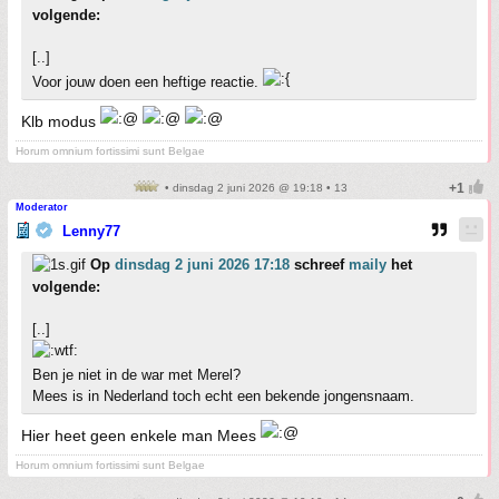
volgende:
[..]
Voor jouw doen een heftige reactie.
Klb modus
Horum omnium fortissimi sunt Belgae
• dinsdag 2 juni 2026 @ 19:18 • 13
Moderator
Lenny77
Op
dinsdag 2 juni 2026 17:18
schreef
maily
het
volgende:
[..]
Ben je niet in de war met Merel?
Mees is in Nederland toch echt een bekende jongensnaam.
Hier heet geen enkele man Mees
Horum omnium fortissimi sunt Belgae