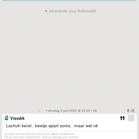
▼ Advertentie door Refinery89
• dinsdag 2 juni 2026 @ 21:28 • 18
Viesdik
Lachuh kerel.. beetje apart soms.. maar wel ok
Zonder het woord van God is er alleen duisternis.
Als je niet kan relativeren, heb je weinig aan kennis.