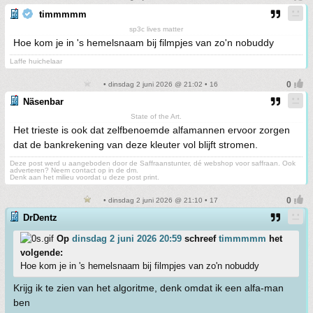
timmmmm
sp3c lives matter
Hoe kom je in 's hemelsnaam bij filmpjes van zo'n nobuddy
Laffe huichelaar
• dinsdag 2 juni 2026 @ 21:02 • 16
Näsenbar
State of the Art.
Het trieste is ook dat zelfbenoemde alfamannen ervoor zorgen
dat de bankrekening van deze kleuter vol blijft stromen.
Deze post werd u aangeboden door de Saffraanstunter, dé webshop voor saffraan. Ook
adverteren? Neem contact op in de dm.
Denk aan het milieu voordat u deze post print.
• dinsdag 2 juni 2026 @ 21:10 • 17
DrDentz
Op
dinsdag 2 juni 2026 20:59
schreef
timmmmm
het
volgende:
Hoe kom je in 's hemelsnaam bij filmpjes van zo'n nobuddy
Krijg ik te zien van het algoritme, denk omdat ik een alfa-man
ben