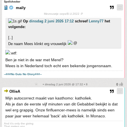
Spellchecker
maily
Mevrouwtje oeps/B.U.2022 :P
Op
dinsdag 2 juni 2026 17:12
schreef
Lenny77
het
volgende:
[..]
De naam Mees klinkt erg vrouwelijk
Ben je niet in de war met Merel?
Mees is in Nederland toch echt een bekende jongensnaam.
--###No Guts No Glory###--
• dinsdag 2 juni 2026 @ 17:32 • 8
OllieA
Mijn autocorrect maakt van kasthomo: katholiek.
Als je dan de eerste vijf minuten van dit Gebabbel bekijkt is dat
wel erg grappig. Onze finfluencer-mees is namelijk sinds een
paar jaar weer helemaal 'back' als katholiek. In Monaco.
And it's only the giving
That makes you