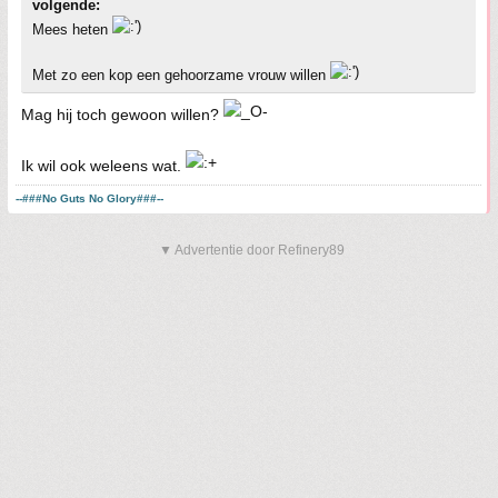
volgende:
Mees heten
Met zo een kop een gehoorzame vrouw willen
Mag hij toch gewoon willen?
Ik wil ook weleens wat.
--###No Guts No Glory###--
▼ Advertentie door Refinery89