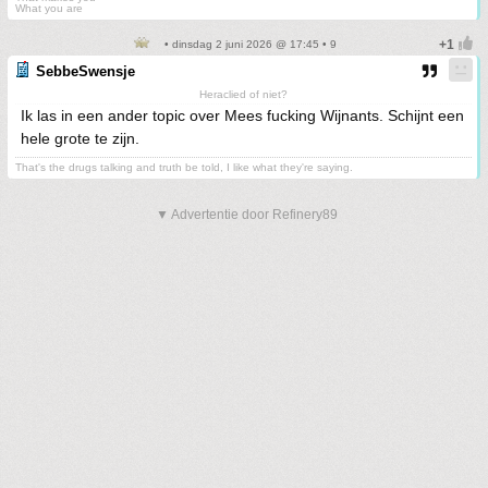
What you are
• dinsdag 2 juni 2026 @ 17:45 • 9
SebbeSwensje
Heraclied of niet?
Ik las in een ander topic over Mees fucking Wijnants. Schijnt een
hele grote te zijn.
That's the drugs talking and truth be told, I like what they're saying.
▼ Advertentie door Refinery89