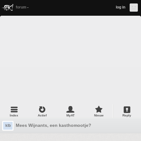
forum
log in
Index
Actief
MyAT
Nieuw
Reply
Mees Wijnants, een kasthomootje?
klb