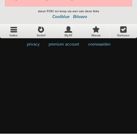
steun FOK! en koop via een van deze links
Coolblue
Bitvavo
Index
Actief
MyAT
Nieuw
Gelezen
privacy
•
premium account
•
voorwaarden