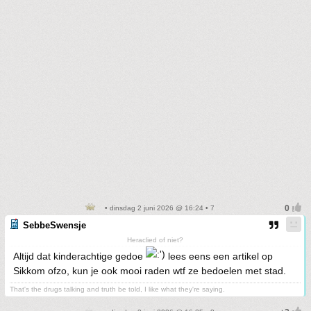
• dinsdag 2 juni 2026 @ 16:24 • 7
SebbeSwensje
Heraclied of niet?
Altijd dat kinderachtige gedoe
lees eens een artikel op
Sikkom ofzo, kun je ook mooi raden wtf ze bedoelen met stad.
That's the drugs talking and truth be told, I like what they're saying.