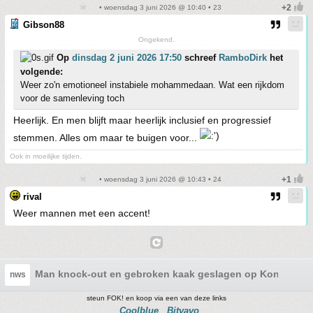
• woensdag 3 juni 2026 @ 10:40 • 23
Gibson88
Ongekend.
Op
dinsdag 2 juni 2026 17:50
schreef
RamboDirk
het
volgende:
Weer zo'n emotioneel instabiele mohammedaan. Wat een rijkdom
voor de samenleving toch
Heerlijk. En men blijft maar heerlijk inclusief en progressief
stemmen. Alles om maar te buigen voor...
Ook in moeilijke tijden.
• woensdag 3 juni 2026 @ 10:43 • 24
rival
Weer mannen met een accent!
Man knock-out en gebroken kaak geslagen op Koningsd
nws
steun FOK! en koop via een van deze links
Coolblue
Bitvavo