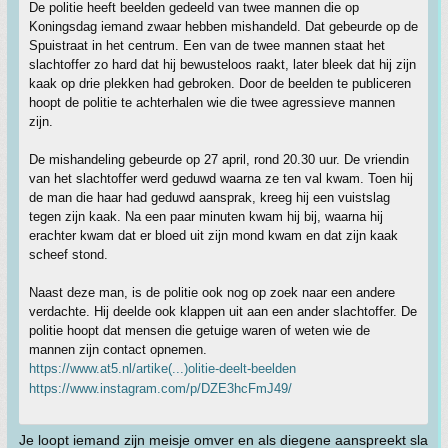
De politie heeft beelden gedeeld van twee mannen die op
Koningsdag iemand zwaar hebben mishandeld. Dat gebeurde op de
Spuistraat in het centrum. Een van de twee mannen staat het
slachtoffer zo hard dat hij bewusteloos raakt, later bleek dat hij zijn
kaak op drie plekken had gebroken. Door de beelden te publiceren
hoopt de politie te achterhalen wie die twee agressieve mannen
zijn.
De mishandeling gebeurde op 27 april, rond 20.30 uur. De vriendin
van het slachtoffer werd geduwd waarna ze ten val kwam. Toen hij
de man die haar had geduwd aansprak, kreeg hij een vuistslag
tegen zijn kaak. Na een paar minuten kwam hij bij, waarna hij
erachter kwam dat er bloed uit zijn mond kwam en dat zijn kaak
scheef stond.
Naast deze man, is de politie ook nog op zoek naar een andere
verdachte. Hij deelde ook klappen uit aan een ander slachtoffer. De
politie hoopt dat mensen die getuige waren of weten wie de
mannen zijn contact opnemen.
https://www.at5.nl/artike(...)olitie-deelt-beelden
https://www.instagram.com/p/DZE3hcFmJ49/
Je loopt iemand zijn meisje omver en als diegene aanspreekt sla