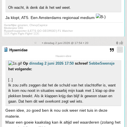
Oh wacht, ik denk dat ik het wel weet.
Ja klopt, AT5. Een Amsterdams regionaal medium
Gerieflijke groeten, ChevyCaprice
Moderator DIG
Russell-supporter (LET'S GO GEORGE!) F1 Watcher
🇺🇦 Fight Fight Fight! 🇺🇦
• dinsdag 2 juni 2026 @ 17:54 • 20
Hyaenidae
Haaien-idee
Op
dinsdag 2 juni 2026 17:50
schreef
SebbeSwensje
het volgende:
[..]
Ik zou zelfs zeggen dat het de schuld van het slachtoffer is, want
ik kom nou nooit in situaties waarbij mijn kaak met 1 klap op drie
plekken breekt. Als ik klappen krijg dan blijf ik gewoon staan en
gaan. Dat hem dit wel overkomt zegt wel iets.
Geen idee, zo goed ben ik nou ook weer niet tuis in deze
materie.
Maar een goeie kaakslag kan ik altijd wel waarderen (zolang het