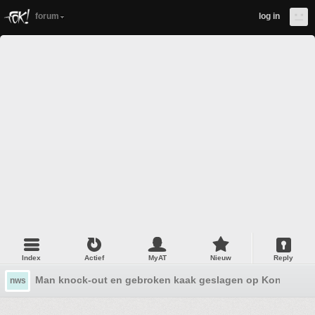
forum
log in
Index
Actief
MyAT
Nieuw
Reply
Man knock-out en gebroken kaak geslagen op Koningsd
nws