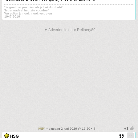
'Je gaat het pas zien als je het doorhebt'
'Ieder nadeel heb zijn voordeel'
We zullen je nooit, nooit vergeten
1947-2016
▼ Advertentie door Refinery89
• dinsdag 2 juni 2026 @ 16:20 • 4
HSG