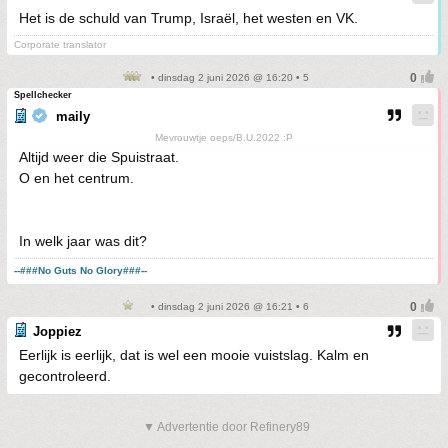
Het is de schuld van Trump, Israël, het westen en VK.
Corporate translator
• dinsdag 2 juni 2026 @ 16:20 • 5
Spellchecker
maily
Mevrouwtje oeps/B.U.2022 :P
Altijd weer die Spuistraat.
O en het centrum.
In welk jaar was dit?
--###No Guts No Glory###--
• dinsdag 2 juni 2026 @ 16:21 • 6
Joppiez
Eerlijk is eerlijk, dat is wel een mooie vuistslag. Kalm en
gecontroleerd.
▼ Advertentie door Refinery89