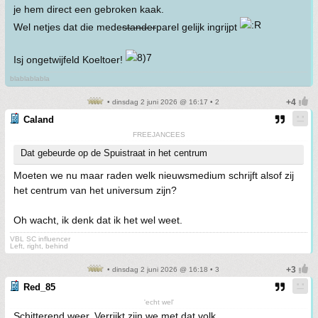
je hem direct een gebroken kaak.
Wel netjes dat die mede
stander
parel gelijk ingrijpt
Isj ongetwijfeld Koeltoer!
blablablabla
• dinsdag 2 juni 2026 @ 16:17 • 2
Caland
FREEJANCEES
Dat gebeurde op de Spuistraat in het centrum
Moeten we nu maar raden welk nieuwsmedium schrijft alsof zij
het centrum van het universum zijn?
Oh wacht, ik denk dat ik het wel weet.
VBL SC influencer
Left, right, behind
• dinsdag 2 juni 2026 @ 16:18 • 3
Red_85
'echt wel'
Schitterend weer. Verrijkt zijn we met dat volk.