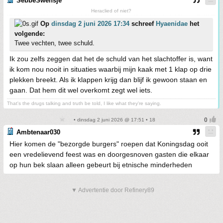
SebbeSwensje
Heraclied of niet?
Op
dinsdag 2 juni 2026 17:34
schreef
Hyaenidae
het
volgende:
Twee vechten, twee schuld.
Ik zou zelfs zeggen dat het de schuld van het slachtoffer is, want
ik kom nou nooit in situaties waarbij mijn kaak met 1 klap op drie
plekken breekt. Als ik klappen krijg dan blijf ik gewoon staan en
gaan. Dat hem dit wel overkomt zegt wel iets.
That's the drugs talking and truth be told, I like what they're saying.
• dinsdag 2 juni 2026 @ 17:51 • 18
Ambtenaar030
Hier komen de "bezorgde burgers" roepen dat Koningsdag ooit
een vredelievend feest was en doorgesnoven gasten die elkaar
op hun bek slaan alleen gebeurt bij etnische minderheden
▼ Advertentie door Refinery89