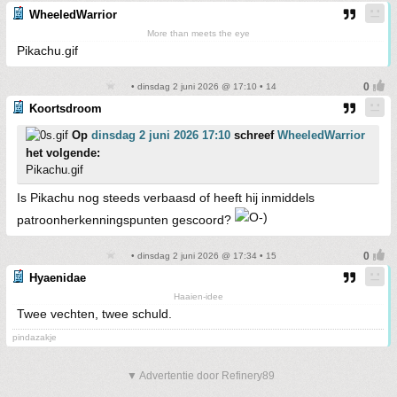
WheeledWarrior
More than meets the eye
Pikachu.gif
• dinsdag 2 juni 2026 @ 17:10 • 14
Koortsdroom
Op
dinsdag 2 juni 2026 17:10
schreef
WheeledWarrior
het volgende:
Pikachu.gif
Is Pikachu nog steeds verbaasd of heeft hij inmiddels
patroonherkenningspunten gescoord?
• dinsdag 2 juni 2026 @ 17:34 • 15
Hyaenidae
Haaien-idee
Twee vechten, twee schuld.
pindazakje
▼ Advertentie door Refinery89