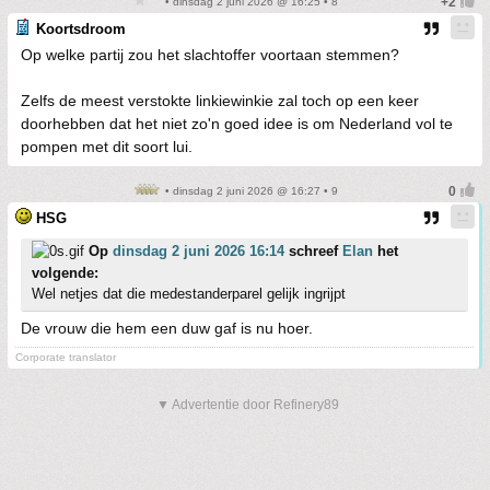
• dinsdag 2 juni 2026 @ 16:25 • 8
Koortsdroom
Op welke partij zou het slachtoffer voortaan stemmen?
Zelfs de meest verstokte linkiewinkie zal toch op een keer
doorhebben dat het niet zo'n goed idee is om Nederland vol te
pompen met dit soort lui.
• dinsdag 2 juni 2026 @ 16:27 • 9
HSG
Op
dinsdag 2 juni 2026 16:14
schreef
Elan
het
volgende:
Wel netjes dat die medestanderparel gelijk ingrijpt
De vrouw die hem een duw gaf is nu hoer.
Corporate translator
▼ Advertentie door Refinery89