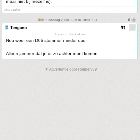
maar niet bij mezelf is).
pindazakje
• dinsdag 2 juni 2026 @ 18:01 • 21
Tengano
Try not to think of me
Nou weer een D66 stemmer minder dus.
Alleen jammer dat je er zo achter moet komen.
▼ Advertentie door Refinery89