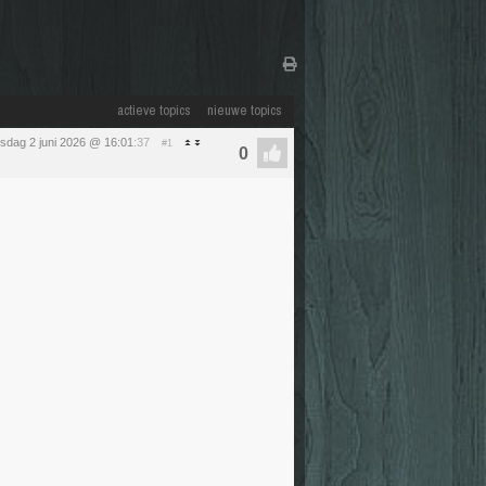
actieve topics
nieuwe topics
nsdag 2 juni 2026 @ 16:01
:37
#1