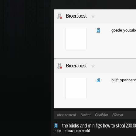
BroerJoost
goede youtube
BroerJoost
blijft spanne
abonnement
Unibet
Coolblue
Bitvavo
the bricks and minifigs how to steal 200.0
Index
»
brave new world