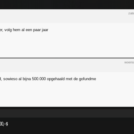
zat
r, volg hem al een paar jaar
woens
nd, sowieso al bijna 500.000 opgehaald met de gofundme
00,-$