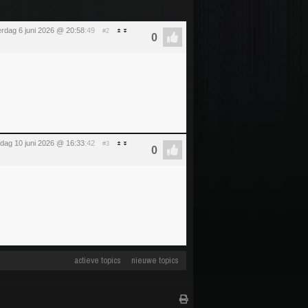
erdag 6 juni 2026 @ 20:58
:49
#2
dag 10 juni 2026 @ 16:33
:42
#3
actieve topics
nieuwe topics