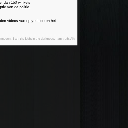
er dan 150 winkels
tie van de politie..
erden videos van op youtube en het
innocent. I am the Light in the darkness. I am truth. Ally