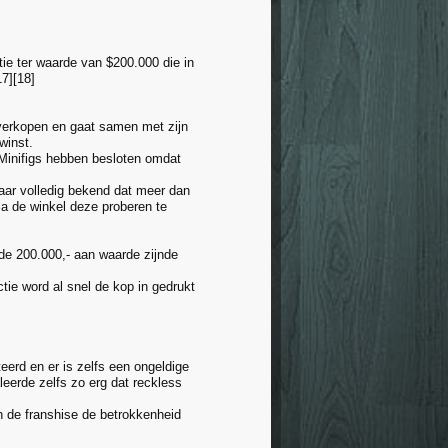
ie ter waarde van $200.000 die in
7][18]
 verkopen en gaat samen met zijn
winst.
Minifigs hebben besloten omdat
aar volledig bekend dat meer dan
ia de winkel deze proberen te
de 200.000,- aan waarde zijnde
ie word al snel de kop in gedrukt
erd en er is zelfs een ongeldige
leerde zelfs zo erg dat reckless
 de franshise de betrokkenheid