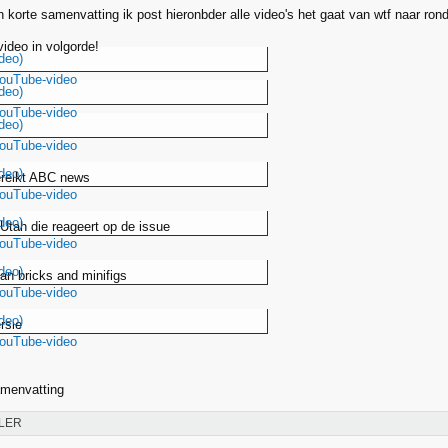
n korte samenvatting ik post hieronbder alle video's het gaat van wtf naar rondu
 video in volgorde!
deo)
YouTube-video
deo)
YouTube-video
deo)
YouTube-video
deo)
ereikt ABC news
YouTube-video
deo)
 Utah die reageert op de issue
YouTube-video
deo)
an bricks and minifigs
YouTube-video
deo)
rsie
YouTube-video
amenvatting
LER