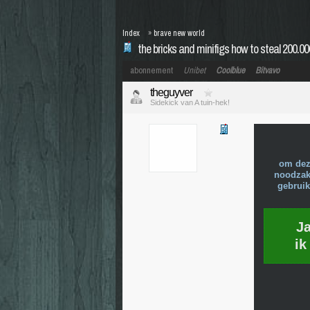
Index
»
brave new world
the bricks and minifigs how to steal 200.00
abonnement
Unibet
Coolblue
Bitvavo
theguyver
Sidekick van A tuin-hek!
om dez
noodzake
gebruik
J
ik