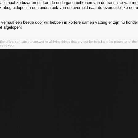
s allemaal zo bizar en dit kan de ondergang betkenen van de franshise van me
 nbog uitlopen in een onderzoek van de overheid naar de overduidelijke corrup
le verhaal een beetje door wil hebben in kortere samen vatting er zijn nu hond
et afgelopen!
the universe. I am the answer to all living things that cry out for help.I am the protector of the 
re to you!