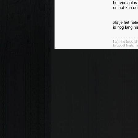
het verhaal i
en het kan ook
als je het he
is nog lang ni
I am the hope of 
to good! Nightma