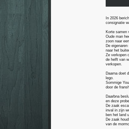
In 2026 beric
consignatie w
Korte samen v
Oude man heef
zoon naar een
De eigenaren 
naar het buit
Ze verkopen d
de helft van 
verkopen.
Daarna doet d
lego.
Sommige Youtu
door de frans
Daarbna beslu
en deze probe
De zaak escal
inval in zijn 
ben het land 
De zaak houd 
van de mormoo