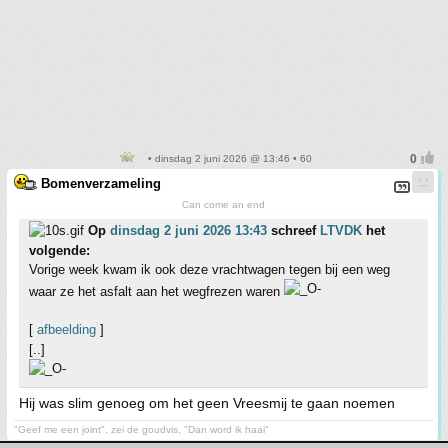
• dinsdag 2 juni 2026 @ 13:46 • 60
Bomenverzameling
Can come an end
Op
dinsdag 2 juni 2026 13:43
schreef
LTVDK
het
volgende:
Vorige week kwam ik ook deze vrachtwagen tegen bij een weg
waar ze het asfalt aan het wegfrezen waren
[
afbeelding
]
[..]
Hij was slim genoeg om het geen Vreesmij te gaan noemen
"Geef me een joint", zei de goudvis, "Dan word ik haai"