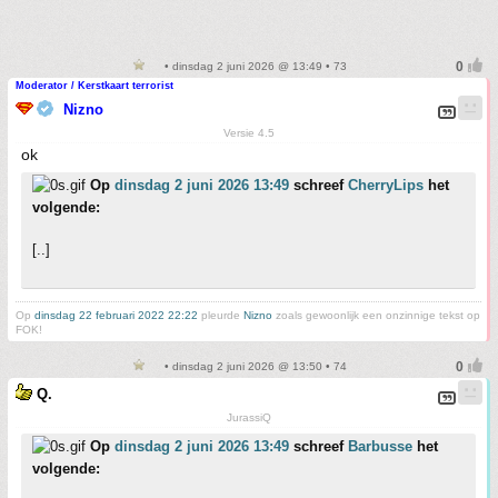
• dinsdag 2 juni 2026 @ 13:49 • 73
Moderator / Kerstkaart terrorist
Nizno
Versie 4.5
ok
Op
dinsdag 2 juni 2026 13:49
schreef
CherryLips
het
volgende:
[..]
Op
dinsdag 22 februari 2022 22:22
pleurde
Nizno
zoals gewoonlijk een onzinnige tekst op
FOK!
• dinsdag 2 juni 2026 @ 13:50 • 74
Q.
JurassiQ
Op
dinsdag 2 juni 2026 13:49
schreef
Barbusse
het
volgende: