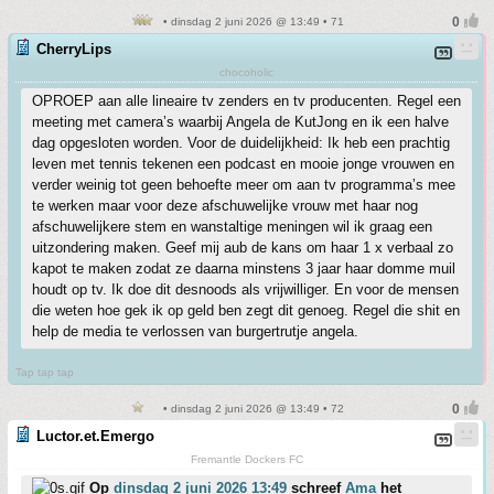
• dinsdag 2 juni 2026 @ 13:49 • 71
CherryLips
chocoholic
OPROEP aan alle lineaire tv zenders en tv producenten. Regel een
meeting met camera’s waarbij Angela de KutJong en ik een halve
dag opgesloten worden. Voor de duidelijkheid: Ik heb een prachtig
leven met tennis tekenen een podcast en mooie jonge vrouwen en
verder weinig tot geen behoefte meer om aan tv programma’s mee
te werken maar voor deze afschuwelijke vrouw met haar nog
afschuwelijkere stem en wanstaltige meningen wil ik graag een
uitzondering maken. Geef mij aub de kans om haar 1 x verbaal zo
kapot te maken zodat ze daarna minstens 3 jaar haar domme muil
houdt op tv. Ik doe dit desnoods als vrijwilliger. En voor de mensen
die weten hoe gek ik op geld ben zegt dit genoeg. Regel die shit en
help de media te verlossen van burgertrutje angela.
Tap tap tap
• dinsdag 2 juni 2026 @ 13:49 • 72
Luctor.et.Emergo
Fremantle Dockers FC
Op
dinsdag 2 juni 2026 13:49
schreef
Ama
het