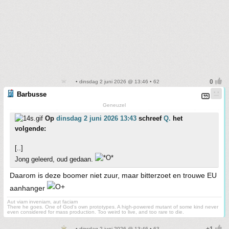
• dinsdag 2 juni 2026 @ 13:46 • 62
Barbusse
Geneuzel
Op
dinsdag 2 juni 2026 13:43
schreef
Q.
het
volgende:
[..]
Jong geleerd, oud gedaan.
Daarom is deze boomer niet zuur, maar bitterzoet en trouwe EU
aanhanger
Aut viam inveniam, aut faciam
There he goes. One of God's own prototypes. A high-powered mutant of some kind never
even considered for mass production. Too weird to live, and too rare to die.
• dinsdag 2 juni 2026 @ 13:46 • 63