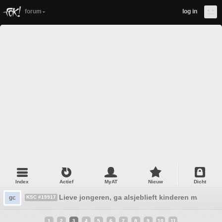
forum
log in
Index
Actief
MyAT
Nieuw
Dicht
Lieve jongeren, ga alsjeblieft kinderen maken
gc
KSC #19917
1
2
3
4
5
6
7
8
9
10
11