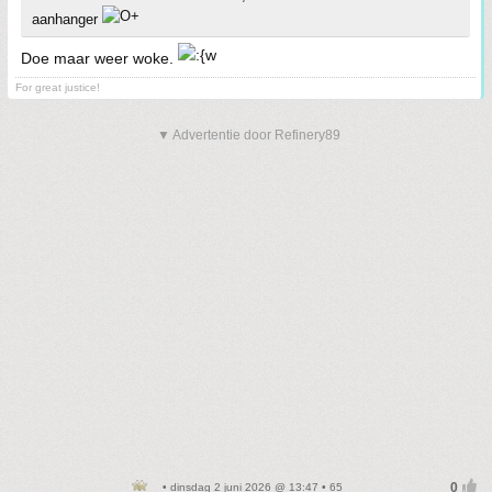
aanhanger
Doe maar weer woke.
For great justice!
▼ Advertentie door Refinery89
• dinsdag 2 juni 2026 @ 13:47 • 65