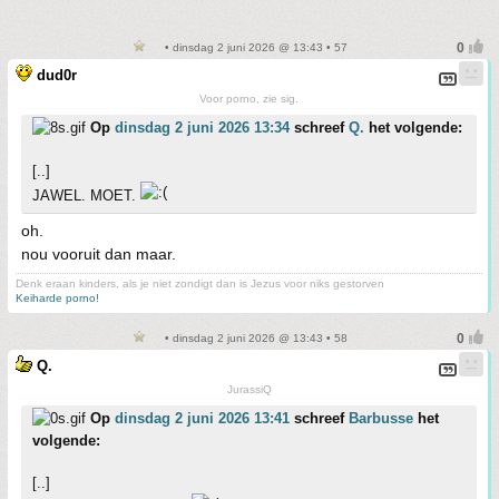
• dinsdag 2 juni 2026 @ 13:43 • 57
dud0r
Voor porno, zie sig.
Op
dinsdag 2 juni 2026 13:34
schreef
Q.
het volgende:
[..]
JAWEL. MOET.
oh.
nou vooruit dan maar.
Denk eraan kinders, als je niet zondigt dan is Jezus voor niks gestorven
Keiharde porno!
• dinsdag 2 juni 2026 @ 13:43 • 58
Q.
JurassiQ
Op
dinsdag 2 juni 2026 13:41
schreef
Barbusse
het
volgende:
[..]