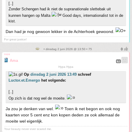
[..]
Zonder Schengen had ik niet de supranationale slettebak uit
kunnen hangen op Malta
Good days, internationalist tot in de
kist.
Dan had je nog gewoon lekker in de Achterhoek gewoond.
For great justice!
• dinsdag 2 juni 2026 @ 13:50 • 75
roze
Ama
Hypa Hypa
Op
dinsdag 2 juni 2026 13:49
schreef
Luctor.et.Emergo
het volgende:
[..]
Op zich is dat nog wel de moeite.
Ja zou je denken van wel.
Toen ik net begon en ook nog
kaarten voor 5 cent enz kon kopen deden ze ook allemaal de
moeite wel eigenlijk.
Your beauty never ever scared me.