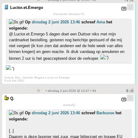
Luctor.et.Emergo
Fremantle Dockers FC
Op
dinsdag 2 juni 2026 13:46
schreef
Ama
het
volgende:
@:Luctor.et.Emergo 5 dagen doet een Duitser niks met mijn
cardmarket bestelling, gisteren nog berichtje gestuurd of die mij
niet vergeet (ik kon zien dat anderen wel de hele week van alles
binnen kregen) en geen reactie. Ik druk vandaag op annuleren en
binnen 2 uur is het geaccepteerd door de verkoper.
Autore Deo, favente Regina Luctor et Emergo
Fuck the EBU.
• dinsdag 2 juni 2026 @ 13:47 • 64
Q.
JurassiQ
Op
dinsdag 2 juni 2026 13:46
schreef
Barbusse
het
volgende:
[..]
Daarom is deze boomer niet zuur, maar bitterzoet en trouwe EU