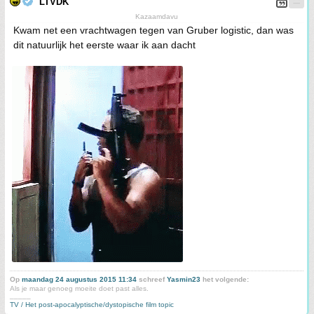
LTVDK
Kazaamdavu
Kwam net een vrachtwagen tegen van Gruber logistic, dan was
dit natuurlijk het eerste waar ik aan dacht
Op
maandag 24 augustus 2015 11:34
schreef
Yasmin23
het volgende:
Als je maar genoeg moeite doet past alles.
_____
TV / Het post-apocalyptische/dystopische film topic