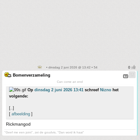
• dinsdag 2 juni 2026 @ 13:42 • 54
Bomenverzameling
Can come an end
Op
dinsdag 2 juni 2026 13:41
schreef
Nizno
het
volgende:
[..]
[
afbeelding
]
Rickmangod
"Geef me een joint", zei de goudvis, "Dan word ik haai"