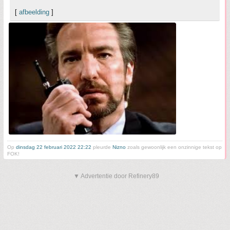
[
afbeelding
]
Op
dinsdag 22 februari 2022 22:22
pleurde
Nizno
zoals gewoonlijk een onzinnige tekst op
FOK!
▼ Advertentie door Refinery89