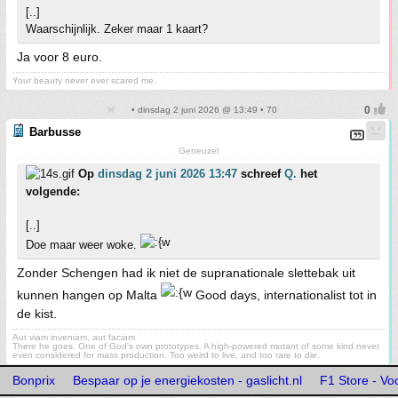
[..]
Waarschijnlijk. Zeker maar 1 kaart?
Ja voor 8 euro.
Your beauty never ever scared me.
• dinsdag 2 juni 2026 @ 13:49 • 70
Barbusse
Geneuzel
Op
dinsdag 2 juni 2026 13:47
schreef
Q.
het
volgende:
[..]
Doe maar weer woke.
Zonder Schengen had ik niet de supranationale slettebak uit
kunnen hangen op Malta
Good days, internationalist tot in
de kist.
Aut viam inveniam, aut faciam
There he goes. One of God's own prototypes. A high-powered mutant of some kind never
even considered for mass production. Too weird to live, and too rare to die.
Bonprix
Bespaar op je energiekosten - gaslicht.nl
F1 Store - Vo