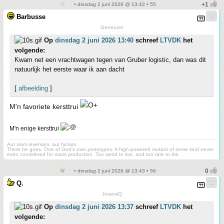
• dinsdag 2 juni 2026 @ 13:42 • 55
Barbusse
Geneuzel
Op
dinsdag 2 juni 2026 13:40
schreef
LTVDK
het
volgende:
Kwam net een vrachtwagen tegen van Gruber logistic, dan was dit
natuurlijk het eerste waar ik aan dacht
[
afbeelding
]
M'n favoriete kersttrui
M'n enige kersttrui
Aut viam inveniam, aut faciam
There he goes. One of God's own prototypes. A high-powered mutant of some kind never
even considered for mass production. Too weird to live, and too rare to die.
• dinsdag 2 juni 2026 @ 13:43 • 56
Q.
JurassiQ
Op
dinsdag 2 juni 2026 13:37
schreef
LTVDK
het
volgende: