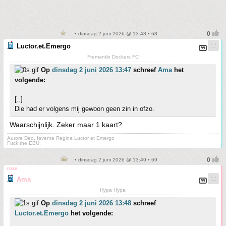
• dinsdag 2 juni 2026 @ 13:48 • 68
Luctor.et.Emergo
Fremantle Dockers FC
Op
dinsdag 2 juni 2026 13:47
schreef
Ama
het
volgende:
[..]
Die had er volgens mij gewoon geen zin in ofzo.
Waarschijnlijk. Zeker maar 1 kaart?
Autore Deo, favente Regina Luctor et Emergo
Fuck the EBU.
• dinsdag 2 juni 2026 @ 13:49 • 69
roze
Ama
Hypa Hypa
Op
dinsdag 2 juni 2026 13:48
schreef
Luctor.et.Emergo
het volgende: