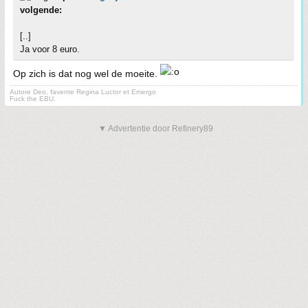
volgende:
[..]
Ja voor 8 euro.
Op zich is dat nog wel de moeite.
Autore Deo, favente Regina Luctor et Emergo
Fuck the EBU.
▼ Advertentie door Refinery89