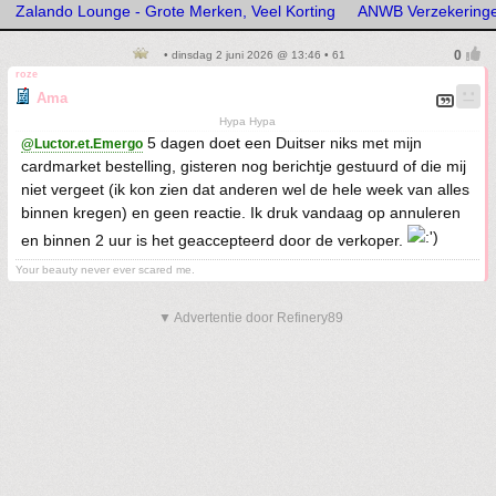
Zalando Lounge - Grote Merken, Veel Korting
ANWB Verzekering
• dinsdag 2 juni 2026 @ 13:46 • 61
roze
Ama
Hypa Hypa
5 dagen doet een Duitser niks met mijn
@Luctor.et.Emergo
cardmarket bestelling, gisteren nog berichtje gestuurd of die mij
niet vergeet (ik kon zien dat anderen wel de hele week van alles
binnen kregen) en geen reactie. Ik druk vandaag op annuleren
en binnen 2 uur is het geaccepteerd door de verkoper.
Your beauty never ever scared me.
▼ Advertentie door Refinery89