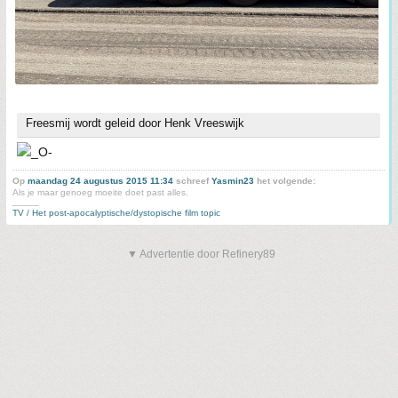
Freesmij wordt geleid door Henk Vreeswijk
Op
maandag 24 augustus 2015 11:34
schreef
Yasmin23
het volgende:
Als je maar genoeg moeite doet past alles.
_____
TV / Het post-apocalyptische/dystopische film topic
▼ Advertentie door Refinery89