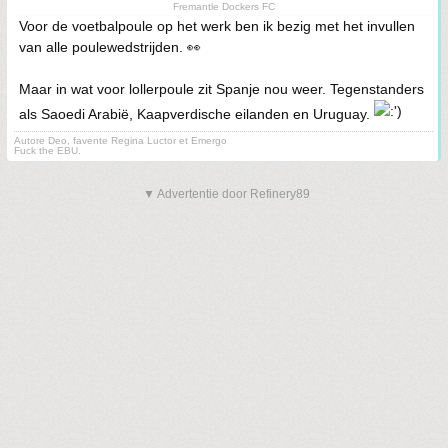
Fremantle Dockers FC
Voor de voetbalpoule op het werk ben ik bezig met het invullen
van alle poulewedstrijden. 👀
Maar in wat voor lollerpoule zit Spanje nou weer. Tegenstanders
als Saoedi Arabië, Kaapverdische eilanden en Uruguay.
Autore Deo, favente Regina Luctor et Emergo
Fuck the EBU.
▼ Advertentie door Refinery89