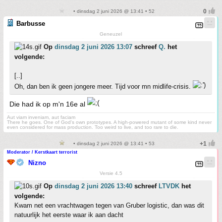
• dinsdag 2 juni 2026 @ 13:41 • 52
Barbusse
Geneuzel
Op
dinsdag 2 juni 2026 13:07
schreef
Q.
het
volgende:
[..]
Oh, dan ben ik geen jongere meer. Tijd voor mn midlife-crisis.
Die had ik op m'n 16e al
Aut viam inveniam, aut faciam
There he goes. One of God's own prototypes. A high-powered mutant of some kind never
even considered for mass production. Too weird to live, and too rare to die.
• dinsdag 2 juni 2026 @ 13:41 • 53
Moderator / Kerstkaart terrorist
Nizno
Versie 4.5
Op
dinsdag 2 juni 2026 13:40
schreef
LTVDK
het
volgende:
Kwam net een vrachtwagen tegen van Gruber logistic, dan was dit
natuurlijk het eerste waar ik aan dacht