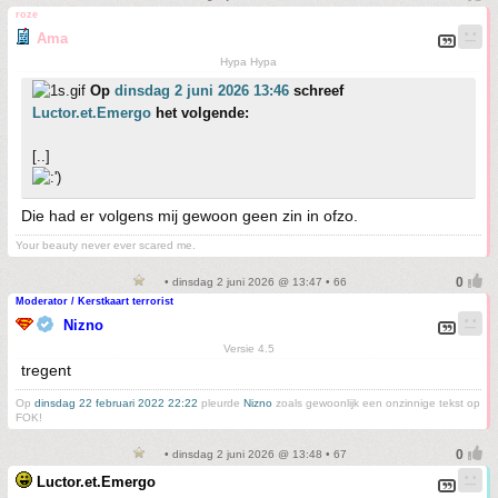
roze
Ama
Hypa Hypa
Op
dinsdag 2 juni 2026 13:46
schreef
Luctor.et.Emergo
het volgende:
[..]
Die had er volgens mij gewoon geen zin in ofzo.
Your beauty never ever scared me.
• dinsdag 2 juni 2026 @ 13:47 • 66
Moderator / Kerstkaart terrorist
Nizno
Versie 4.5
tregent
Op
dinsdag 22 februari 2022 22:22
pleurde
Nizno
zoals gewoonlijk een onzinnige tekst op
FOK!
• dinsdag 2 juni 2026 @ 13:48 • 67
Luctor.et.Emergo