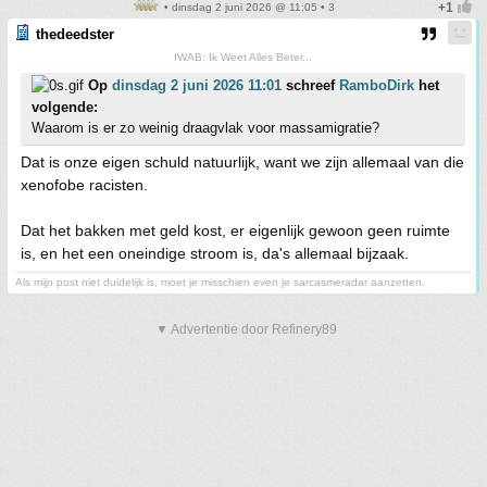
• dinsdag 2 juni 2026 @ 11:05 • 3
thedeedster
IWAB: Ik Weet Alles Beter...
Op
dinsdag 2 juni 2026 11:01
schreef
RamboDirk
het
volgende:
Waarom is er zo weinig draagvlak voor massamigratie?
Dat is onze eigen schuld natuurlijk, want we zijn allemaal van die
xenofobe racisten.
Dat het bakken met geld kost, er eigenlijk gewoon geen ruimte
is, en het een oneindige stroom is, da's allemaal bijzaak.
Als mijn post niet duidelijk is, moet je misschien even je sarcasmeradar aanzetten.
▼ Advertentie door Refinery89