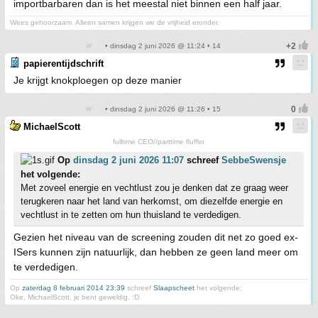
importbarbaren dan is het meestal niet binnen een half jaar.
Wees gehoorzaam. Alleen samen krijgen we de vrijheid eronder.
• dinsdag 2 juni 2026 @ 11:24 • 14
papierentijdschrift
Je krijgt knokploegen op deze manier
• dinsdag 2 juni 2026 @ 11:26 • 15
MichaelScott
fulltime CEO//parttime fluffer
Op
dinsdag 2 juni 2026 11:07
schreef
SebbeSwensje
het volgende:
Met zoveel energie en vechtlust zou je denken dat ze graag weer
terugkeren naar het land van herkomst, om diezelfde energie en
vechtlust in te zetten om hun thuisland te verdedigen.
Gezien het niveau van de screening zouden dit net zo goed ex-
ISers kunnen zijn natuurlijk, dan hebben ze geen land meer om
te verdedigen.
Op
zaterdag 8 februari 2014 23:39
schreef
Slaapscheet
het volgende:
Oke, MichaelScott, je bent geweldig. :D