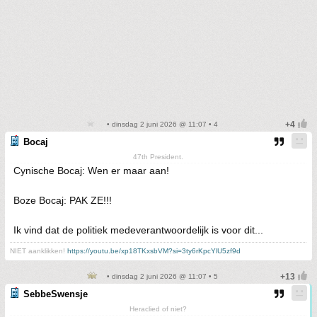
• dinsdag 2 juni 2026 @ 11:07 • 4
Bocaj
47th President.
Cynische Bocaj: Wen er maar aan!
Boze Bocaj: PAK ZE!!!
Ik vind dat de politiek medeverantwoordelijk is voor dit...
NIET aanklikken!
https://youtu.be/xp18TKxsbVM?si=3ty6rKpcYlU5zf9d
• dinsdag 2 juni 2026 @ 11:07 • 5
SebbeSwensje
Heraclied of niet?