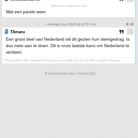
More than meets the eye
Wat een parels weer.
• dinsdag 2 juni 2026 @ 11:55 • 24
TAmaru
Een groot deel van Nederland wil dit gezien hun stemgedrag. Is
dus niets aan te doen. Dit is onze laatste kans om Nederland te
verlaten.
The problem with socialism is that you eventually run out of other people's money
▼ Advertentie door Refinery89