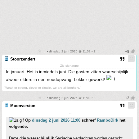
• dinsdag 2 juni 2026 @ 11:08 • 7
Stoorzendert
Zie signature
In januari. Het is inmiddels juni. Die gasten zitten waarschijnlijk
alweer elders in een noodopvang. Lekker gewerkt!
“Weak or strong, clever or simple, we are all brothers.”
• dinsdag 2 juni 2026 @ 11:09 • 8
Moonversion
:..;;;.
Op
dinsdag 2 juni 2026 11:00
schreef
RamboDirk
het
volgende:
Deze drie
waarschijnlijk Syrische
verdachten worden gezocht