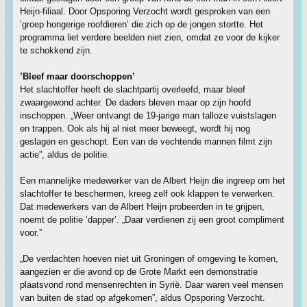
Heijn-filiaal. Door Opsporing Verzocht wordt gesproken van een
’groep hongerige roofdieren’ die zich op de jongen stortte. Het
programma liet verdere beelden niet zien, omdat ze voor de kijker
te schokkend zijn.
’Bleef maar doorschoppen’
Het slachtoffer heeft de slachtpartij overleefd, maar bleef
zwaargewond achter. De daders bleven maar op zijn hoofd
inschoppen. „Weer ontvangt de 19-jarige man talloze vuistslagen
en trappen. Ook als hij al niet meer beweegt, wordt hij nog
geslagen en geschopt. Een van de vechtende mannen filmt zijn
actie”, aldus de politie.
Een mannelijke medewerker van de Albert Heijn die ingreep om het
slachtoffer te beschermen, kreeg zelf ook klappen te verwerken.
Dat medewerkers van de Albert Heijn probeerden in te grijpen,
noemt de politie ’dapper’. „Daar verdienen zij een groot compliment
voor.”
„De verdachten hoeven niet uit Groningen of omgeving te komen,
aangezien er die avond op de Grote Markt een demonstratie
plaatsvond rond mensenrechten in Syrië. Daar waren veel mensen
van buiten de stad op afgekomen”, aldus Opsporing Verzocht.