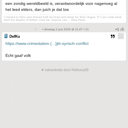
een zondig wereldbeeld is, verantwoordelijk voor nagenoeg al
het leed elders, dan juich je dat toe.
'I moved to Peru and shaved half my head and wrote for Teen Vogue. If I can come back
from the depths of leftism, trust me, anyone can.' - Gina Florio
• dinsdag 2 juni 2026 @ 11:47 • 21
DefKu
https://www.crimestation.(...)jkt-syrisch-conflict
Echt gaaf volk
▼ Advertentie door Refinery89