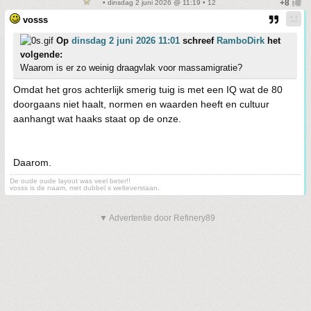
• dinsdag 2 juni 2026 @ 11:19 • 12
vosss
Op
dinsdag 2 juni 2026 11:01
schreef
RamboDirk
het
volgende:
Waarom is er zo weinig draagvlak voor massamigratie?
Omdat het gros achterlijk smerig tuig is met een IQ wat de 80
doorgaans niet haalt, normen en waarden heeft en cultuur
aanhangt wat haaks staat op de onze.
Daarom.
De oude oude layout was veel beter!!
vosss is de naam, met dubbel s welteverstaan.
▼ Advertentie door Refinery89