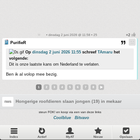
• dinsdag 2 juni 2026 @ 11:58 • 25
PurifieR
Op
dinsdag 2 juni 2026 11:55
schreef
TAmaru
het
volgende:
Dit is onze laatste kans om Nederland te verlaten.
Ben ik al volop mee bezig.
1
2
3
4
5
6
7
8
Hongerige roofdieren slaan jongen (19) in mekaar
nws
steun FOK! en koop via een van deze links
Coolblue
Bitvavo
Index
Actief
MyAT
Nieuw
Opslaan