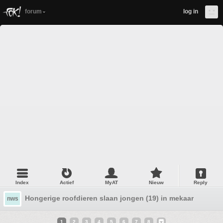
forum
log in
Index
Actief
MyAT
Nieuw
Reply
Hongerige roofdieren slaan jongen (19) in mekaar
nws
1
2
3
4
5
6
7
8