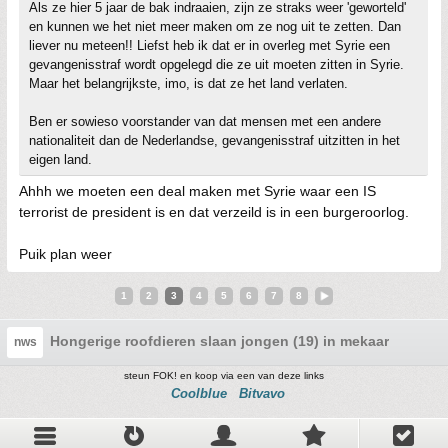
Als ze hier 5 jaar de bak indraaien, zijn ze straks weer 'geworteld'
en kunnen we het niet meer maken om ze nog uit te zetten. Dan
liever nu meteen!! Liefst heb ik dat er in overleg met Syrie een
gevangenisstraf wordt opgelegd die ze uit moeten zitten in Syrie.
Maar het belangrijkste, imo, is dat ze het land verlaten.
Ben er sowieso voorstander van dat mensen met een andere
nationaliteit dan de Nederlandse, gevangenisstraf uitzitten in het
eigen land.
Ahhh we moeten een deal maken met Syrie waar een IS
terrorist de president is en dat verzeild is in een burgeroorlog.
Puik plan weer
1
2
3
4
5
6
7
8
Hongerige roofdieren slaan jongen (19) in mekaar
nws
steun FOK! en koop via een van deze links
Coolblue
Bitvavo