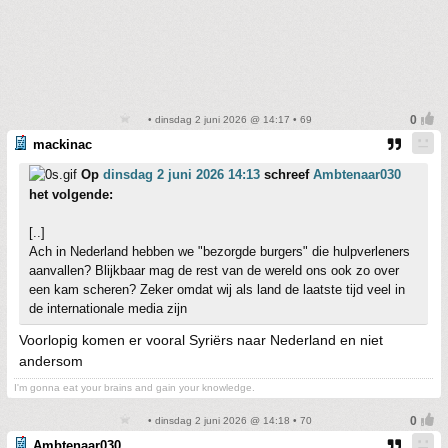
• dinsdag 2 juni 2026 @ 14:17 • 69
mackinac
Op
dinsdag 2 juni 2026 14:13
schreef
Ambtenaar030
het volgende:
[..]
Ach in Nederland hebben we "bezorgde burgers" die hulpverleners
aanvallen? Blijkbaar mag de rest van de wereld ons ook zo over
een kam scheren? Zeker omdat wij als land de laatste tijd veel in
de internationale media zijn
Voorlopig komen er vooral Syriërs naar Nederland en niet
andersom
I'm gonna eat your brains and gain your knowledge.
• dinsdag 2 juni 2026 @ 14:18 • 70
Ambtenaar030