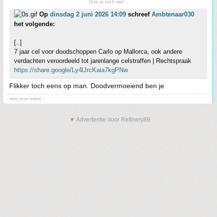
Doe je toch wel...
Op
dinsdag 2 juni 2026 14:09
schreef
Ambtenaar030
het volgende:
[..]
7 jaar cel voor doodschoppen Carlo op Mallorca, ook andere
verdachten veroordeeld tot jarenlange celstraffen | Rechtspraak
https://share.google/Ly4lJrcKaia7kgPNw
Flikker toch eens op man. Doodvermoeiend ben je
- vmi voor intimi -
▼ Advertentie door Refinery89