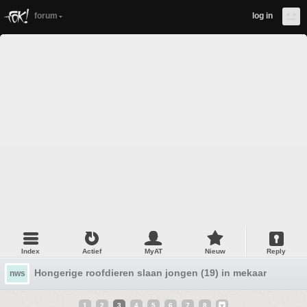
forum
log in
Index
Actief
MyAT
Nieuw
Reply
Hongerige roofdieren slaan jongen (19) in mekaar
nws
1
2
3
4
5
6
7
8