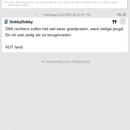
“People will forgive you for being wrong, but they will never forgive you for being right ”
― Thomas Sowell
• dinsdag 2 juni 2026 @ 13:16 • 53
DobbyDobby
D66 rechters zullen het wel weer goedpraten, want zielige jeugd.
En oh wat zielig als ze terugmoeten.
KUT land
▼ Advertentie door Refinery89