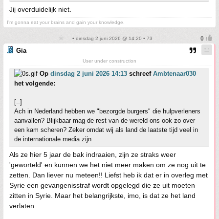
Jij overduidelijk niet.
I'm gonna eat your brains and gain your knowledge.
• dinsdag 2 juni 2026 @ 14:20 • 73
Gia
User under construction
Op
dinsdag 2 juni 2026 14:13
schreef
Ambtenaar030
het volgende:
[..]
Ach in Nederland hebben we "bezorgde burgers" die hulpverleners
aanvallen? Blijkbaar mag de rest van de wereld ons ook zo over
een kam scheren? Zeker omdat wij als land de laatste tijd veel in
de internationale media zijn
Als ze hier 5 jaar de bak indraaien, zijn ze straks weer
'geworteld' en kunnen we het niet meer maken om ze nog uit te
zetten. Dan liever nu meteen!! Liefst heb ik dat er in overleg met
Syrie een gevangenisstraf wordt opgelegd die ze uit moeten
zitten in Syrie. Maar het belangrijkste, imo, is dat ze het land
verlaten.