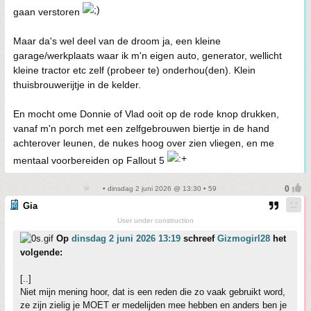
gaan verstoren
Maar da's wel deel van de droom ja, een kleine
garage/werkplaats waar ik m'n eigen auto, generator, wellicht
kleine tractor etc zelf (probeer te) onderhou(den). Klein
thuisbrouwerijtje in de kelder.
En mocht ome Donnie of Vlad ooit op de rode knop drukken,
vanaf m'n porch met een zelfgebrouwen biertje in de hand
achterover leunen, de nukes hoog over zien vliegen, en me
mentaal voorbereiden op Fallout 5
• dinsdag 2 juni 2026 @ 13:30 • 59
Gia
User under construction
Op
dinsdag 2 juni 2026 13:19
schreef
Gizmogirl28
het
volgende:
[..]
Niet mijn mening hoor, dat is een reden die zo vaak gebruikt word,
ze zijn zielig je MOET er medelijden mee hebben en anders ben je