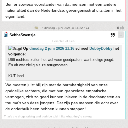
Ben er sowieso voorstander van dat mensen met een andere
nationaliteit dan de Nederlandse, gevangenisstraf uitzitten in het
eigen land.
• dinsdag 2 juni 2026 @ 14:22 • 74
SebbeSwensje
Heraclied of niet?
Op
dinsdag 2 juni 2026 13:16
schreef
DobbyDobby
het
volgende:
D66 rechters zullen het wel weer goedpraten, want zielige jeugd.
En oh wat zielig als ze terugmoeten.
KUT land
We moeten juist blij zijn met de barmhartigheid van onze
goddelijke rechters, die met hun grenzeloze empatische
vermogen, zich zo goed kunnen inleven in de doodsangsten en
trauma's van deze jongens. Dat zijn pas mensen die echt over
de onderbuik heen hebben kunnen stappen!
That's the drugs talking and truth be told, I like what they're saying.