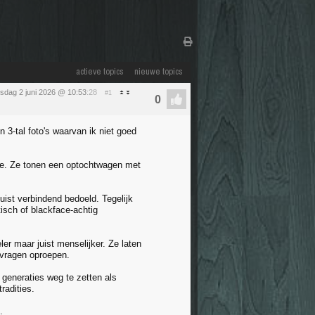
actieve topics
nieuwe topics
nsdag 2 juni 2026 @ 10:53
:28
#1
 3-tal foto's waarvan ik niet goed
the. Ze tonen een optochtwagen met
uist verbindend bedoeld. Tegelijk
isch of blackface-achtig
er maar juist menselijker. Ze laten
r vragen oproepen.
 generaties weg te zetten als
radities.
.