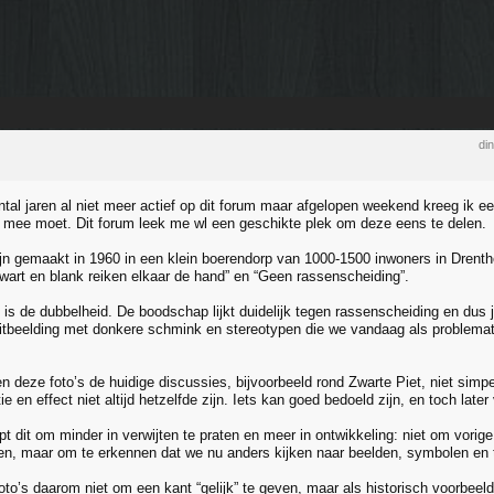
di
tal jaren al niet meer actief op dit forum maar afgelopen weekend kreeg ik een
r mee moet. Dit forum leek me wl een geschikte plek om deze eens te delen.
ijn gemaakt in 1960 in een klein boerendorp van 1000-1500 inwoners in Dren
Zwart en blank reiken elkaar de hand” en “Geen rassenscheiding”.
 is de dubbelheid. De boodschap lijkt duidelijk tegen rassenscheiding en dus j
itbeelding met donkere schmink en stereotypen die we vandaag als problemat
 deze foto’s de huidige discussies, bijvoorbeeld rond Zwarte Piet, niet simpel
tie en effect niet altijd hetzelfde zijn. Iets kan goed bedoeld zijn, en toch late
t dit om minder in verwijten te praten en meer in ontwikkeling: niet om vorige
n, maar om te erkennen dat we nu anders kijken naar beelden, symbolen en t
oto’s daarom niet om een kant “gelijk” te geven, maar als historisch voorbeeld