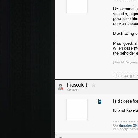
De toenaderin
vriendin, teg
geweldige fil
denken rappor
Blackfacing e
Maar goed, als
willen deze m
the beholder 
[ Bericht 0% gewij
"Doe maar gek, 
Filosoofert
Kanaïet
Is dit dezelfd
Ik vind het ni
Op
dinsdag 25 
een beetje zo'n li