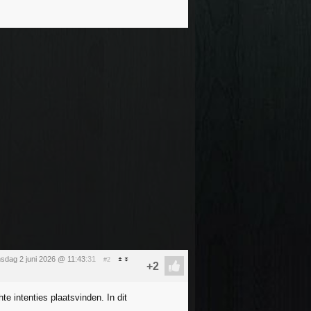
nsdag 2 juni 2026 @ 11:43
:31
#2
e intenties plaatsvinden. In dit