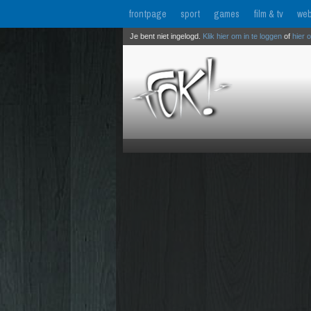
frontpage
sport
games
film & tv
web
Je bent niet ingelogd.
Klik hier om in te loggen
of
hier 