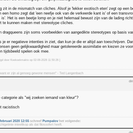
g zit in de mismatch van cliches. Alsof je 'lekker exotisch eten' zegt op een
en een homo zegt dat 'een neefje ook van de verkeerde kant is' of een transvr
m is'. Het is een beetje lomp en je niet helemaal bewust zijn van de lading r
t te kunnen maken met stereotype cliches.
n dragqueens zijn soms voorbeelden van aangedikte stereotypes op basis van
 je er negatieve intenties in ziet, dan kun je die er altijd aan toeschrijven. D
ensen geen gelijkwaardigheid maar getolereerde assimilatie en kiezen ze voo
en tijdsbeeld spelen ook mee.
zigd door Koekoekmakto op 02-06-2026 11:50
:26
]
want er zijn al genoeg gewone mensen" - Ted Langenbach
di
e categorie als "wij zoeken iemand van kleur"?
et racistisch
februari 2020 12:55
schreef
Pumpalov
het volgende:
chtgetinte inteeltkop als dat filosoofert heeft.
di