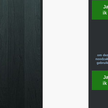
J
ik
om dez
noodzake
gebruik
J
ik