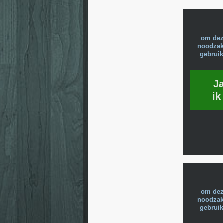
om dez
noodzake
gebruik
J
ik
om dez
noodzake
gebruik