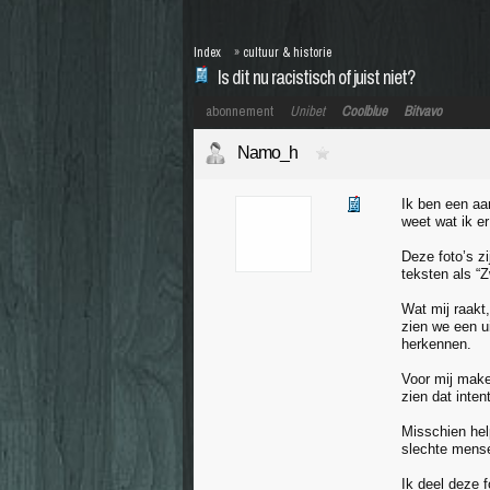
Index
»
cultuur & historie
Is dit nu racistisch of juist niet?
abonnement
Unibet
Coolblue
Bitvavo
Namo_h
Ik ben een aan
weet wat ik e
Deze foto’s z
teksten als “
Wat mij raakt,
zien we een u
herkennen.
Voor mij maken
zien dat inten
Misschien help
slechte mense
Ik deel deze f