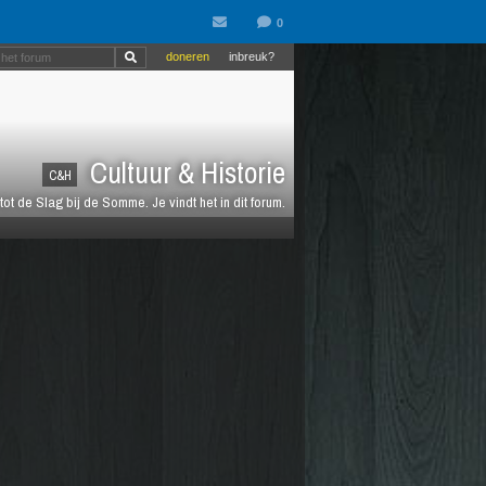
doneren
inbreuk?
Cultuur & Historie
C&H
 de Slag bij de Somme. Je vindt het in dit forum.