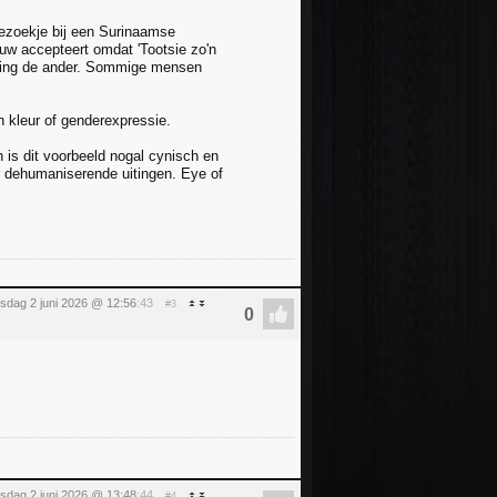
 bezoekje bij een Surinaamse
ouw accepteert omdat 'Tootsie zo'n
ichting de ander. Sommige mensen
 kleur of genderexpressie.
an is dit voorbeeld nogal cynisch en
r dehumaniserende uitingen. Eye of
nsdag 2 juni 2026 @ 12:56
:43
#3
nsdag 2 juni 2026 @ 13:48
:44
#4