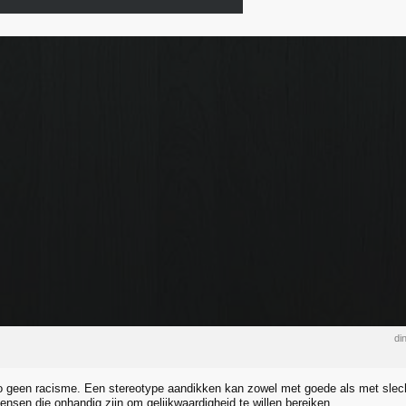
di
mo geen racisme. Een stereotype aandikken kan zowel met goede als met slecht
ensen die onhandig zijn om gelijkwaardigheid te willen bereiken.