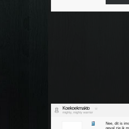
Koekoekmakto
mighty, mighty warrior
Nee, dit is i
geval zie ik m