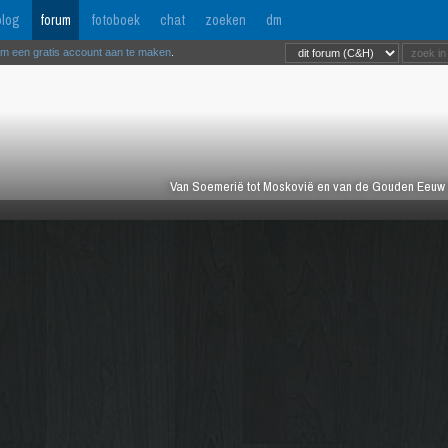
log
forum
fotoboek
chat
zoeken
dm
om een gratis account aan te maken
.
Van Soemerië tot Moskovië en van de Gouden Eeuw tot