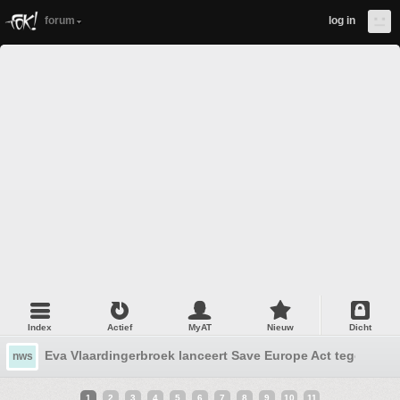
forum
log in
Index
Actief
MyAT
Nieuw
Dicht
Eva Vlaardingerbroek lanceert Save Europe Act tegen migr
nws
1
2
3
4
5
6
7
8
9
10
11