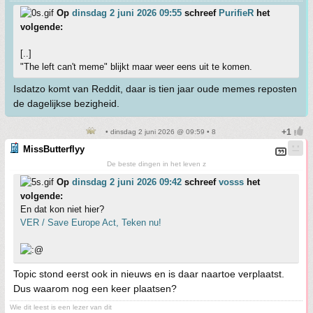
Op
dinsdag 2 juni 2026 09:55
schreef
PurifieR
het
volgende:
[..]
"The left can't meme" blijkt maar weer eens uit te komen.
Isdatzo komt van Reddit, daar is tien jaar oude memes reposten
de dagelijkse bezigheid.
• dinsdag 2 juni 2026 @ 09:59 • 8
MissButterflyy
De beste dingen in het leven z
Op
dinsdag 2 juni 2026 09:42
schreef
vosss
het
volgende:
En dat kon niet hier?
VER / Save Europe Act, Teken nu!
Topic stond eerst ook in nieuws en is daar naartoe verplaatst.
Dus waarom nog een keer plaatsen?
Wie dit leest is een lezer van dit