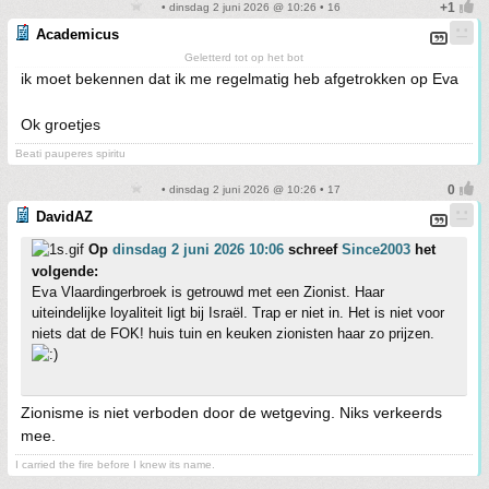
• dinsdag 2 juni 2026 @ 10:26 • 16
Academicus
Geletterd tot op het bot
ik moet bekennen dat ik me regelmatig heb afgetrokken op Eva
Ok groetjes
Beati pauperes spiritu
• dinsdag 2 juni 2026 @ 10:26 • 17
DavidAZ
Op
dinsdag 2 juni 2026 10:06
schreef
Since2003
het
volgende:
Eva Vlaardingerbroek is getrouwd met een Zionist. Haar
uiteindelijke loyaliteit ligt bij Israël. Trap er niet in. Het is niet voor
niets dat de FOK! huis tuin en keuken zionisten haar zo prijzen.
Zionisme is niet verboden door de wetgeving. Niks verkeerds
mee.
I carried the fire before I knew its name.