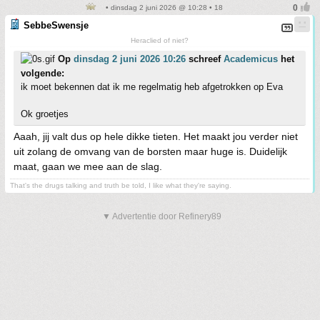
• dinsdag 2 juni 2026 @ 10:28 • 18
SebbeSwensje
Heraclied of niet?
Op
dinsdag 2 juni 2026 10:26
schreef
Academicus
het
volgende:
ik moet bekennen dat ik me regelmatig heb afgetrokken op Eva
Ok groetjes
Aaah, jij valt dus op hele dikke tieten. Het maakt jou verder niet
uit zolang de omvang van de borsten maar huge is. Duidelijk
maat, gaan we mee aan de slag.
That's the drugs talking and truth be told, I like what they're saying.
▼ Advertentie door Refinery89