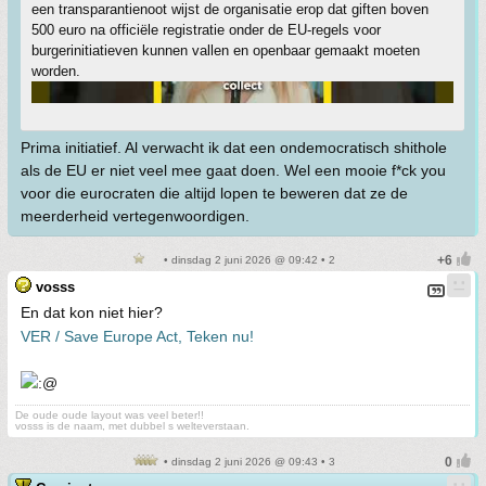
een transparantienoot wijst de organisatie erop dat giften boven
500 euro na officiële registratie onder de EU-regels voor
burgerinitiatieven kunnen vallen en openbaar gemaakt moeten
worden.
Prima initiatief. Al verwacht ik dat een ondemocratisch shithole
als de EU er niet veel mee gaat doen. Wel een mooie f*ck you
voor die eurocraten die altijd lopen te beweren dat ze de
meerderheid vertegenwoordigen.
• dinsdag 2 juni 2026 @ 09:42 • 2
vosss
En dat kon niet hier?
VER / Save Europe Act, Teken nu!
De oude oude layout was veel beter!!
vosss is de naam, met dubbel s welteverstaan.
• dinsdag 2 juni 2026 @ 09:43 • 3