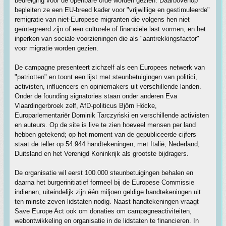
bedreiging voor de openbare orde worden gezien. Daarbovenop
bepleiten ze een EU-breed kader voor "vrijwillige en gestimuleerde"
remigratie van niet-Europese migranten die volgens hen niet
geïntegreerd zijn of een culturele of financiële last vormen, en het
inperken van sociale voorzieningen die als "aantrekkingsfactor"
voor migratie worden gezien.
De campagne presenteert zichzelf als een Europees netwerk van
"patriotten" en toont een lijst met steunbetuigingen van politici,
activisten, influencers en opiniemakers uit verschillende landen.
Onder de founding signatories staan onder anderen Eva
Vlaardingerbroek zelf, AfD-politicus Björn Höcke,
Europarlementariër Dominik Tarczyński en verschillende activisten
en auteurs. Op de site is live te zien hoeveel mensen per land
hebben getekend; op het moment van de gepubliceerde cijfers
staat de teller op 54.944 handtekeningen, met Italië, Nederland,
Duitsland en het Verenigd Koninkrijk als grootste bijdragers.
De organisatie wil eerst 100.000 steunbetuigingen behalen en
daarna het burgerinitiatief formeel bij de Europese Commissie
indienen; uiteindelijk zijn één miljoen geldige handtekeningen uit
ten minste zeven lidstaten nodig. Naast handtekeningen vraagt
Save Europe Act ook om donaties om campagneactiviteiten,
webontwikkeling en organisatie in de lidstaten te financieren. In