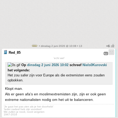
• dinsdag 2 juni 2026 @ 10:08 • 13
Red_85
'echt wel'
Op
dinsdag 2 juni 2026 10:02
schreef
Niels0Kurovski
het volgende:
Het zou safer zijn voor Europe als die extremisten eens zouden
opbokken.
Klopt man.
Als er geen afa's en moslimextremisten zijn, zijn er ook geen
extreme nationalisten nodig om het uit te balanceren.
'Je gaat het pas zien als je het doorhebt'
'Ieder nadeel heb zijn voordeel'
We zullen je nooit, nooit vergeten
1947-2016