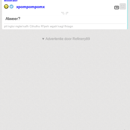
Moderator
xpompompomx
^(;,;)^
Alweer?
ph'nglui mglw'nafh Cthulhu R'lyeh wgah'nagl fhtagn
▼ Advertentie door Refinery89