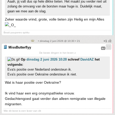
Aaah, jij valt dus op hele dikke tieten. Het maakt jou verder niet uit
zolang de omvang van de borsten maar huge is. Duidelijk maat,
gaan we mee aan de slag.
Zeker waarde vrind, grote, volle tieten zijn Heilig en mijn Alles
Beati pauperes spiritu
• dinsdag 2 juni 2026 @ 10:30 • 21
MissButterflyy
De beste dingen in het leven z
Op
dinsdag 2 juni 2026 10:28
schreef
DavidAZ
het
volgende:
Eva's positie over Nederland ondersteun ik.
Eva's positie over Oekraïne ondersteun ik niet.
Wat is haar positie over Oekraïne?
Ik vind haar een erg onsympathieke vrouw.
Gedachtengoed gaat verder dan alleen remigratie van illegale
migranten.
Wie dit leest is een lezer van dit