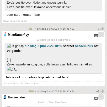
Eva's positie over Nederland ondersteun ik.
Eva's positie over Oekraïne ondersteun ik niet.
neem steunkousen dan
Beati pauperes spiritu
• dinsdag 2 juni 2026 @ 10:31 • 23
MissButterflyy
De beste dingen in het leven z
Op
dinsdag 2 juni 2026 10:30
schreef
Academicus
het
volgende:
[..]
Zeker waarde vrind, grote, volle tieten zijn Heilig en mijn Alles
Heb je ook nog inhoudelijk iets te melden?
Wie dit leest is een lezer van dit
• dinsdag 2 juni 2026 @ 10:35 • 24
thedeedster
IWAB: Ik Weet Alles Beter...