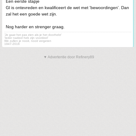
Een eerste stapje
Gl is ontevreden en kwalificeert de wet met 'bewoordingen'. Dan
zal het een goede wet zijn.
Nog harder en strenger graag.
'Je gaat het pas zien als je het doorhebt'
'Ieder nadeel heb zijn voordeel'
We zullen je nooit, nooit vergeten
1947-2016
▼ Advertentie door Refinery89