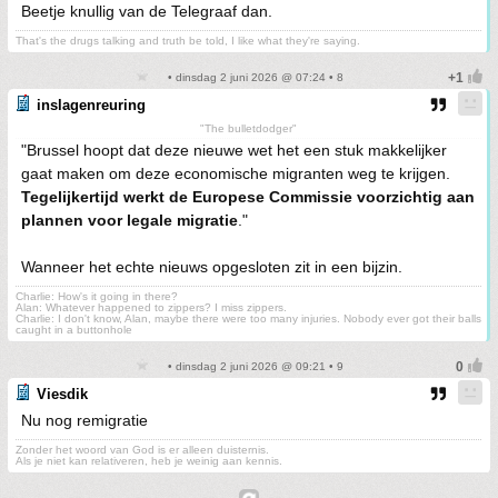
Beetje knullig van de Telegraaf dan.
That's the drugs talking and truth be told, I like what they're saying.
• dinsdag 2 juni 2026 @ 07:24 • 8
inslagenreuring
"The bulletdodger"
"Brussel hoopt dat deze nieuwe wet het een stuk makkelijker
gaat maken om deze economische migranten weg te krijgen.
Tegelijkertijd werkt de Europese Commissie voorzichtig aan
plannen voor legale migratie
."
Wanneer het echte nieuws opgesloten zit in een bijzin.
Charlie: How's it going in there?
Alan: Whatever happened to zippers? I miss zippers.
Charlie: I don't know, Alan, maybe there were too many injuries. Nobody ever got their balls
caught in a buttonhole
• dinsdag 2 juni 2026 @ 09:21 • 9
Viesdik
Nu nog remigratie
Zonder het woord van God is er alleen duisternis.
Als je niet kan relativeren, heb je weinig aan kennis.