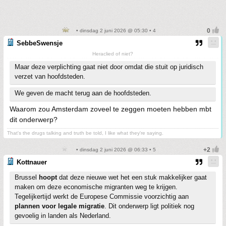
• dinsdag 2 juni 2026 @ 05:30 • 4
SebbeSwensje
Heraclied of niet?
Maar deze verplichting gaat niet door omdat die stuit op juridisch
verzet van hoofdsteden.
We geven de macht terug aan de hoofdsteden.
Waarom zou Amsterdam zoveel te zeggen moeten hebben mbt
dit onderwerp?
That's the drugs talking and truth be told, I like what they're saying.
• dinsdag 2 juni 2026 @ 06:33 • 5
Kottnauer
Brussel
hoopt
dat deze nieuwe wet het een stuk makkelijker gaat
maken om deze economische migranten weg te krijgen.
Tegelijkertijd werkt de Europese Commissie voorzichtig aan
plannen voor legale migratie
. Dit onderwerp ligt politiek nog
gevoelig in landen als Nederland.