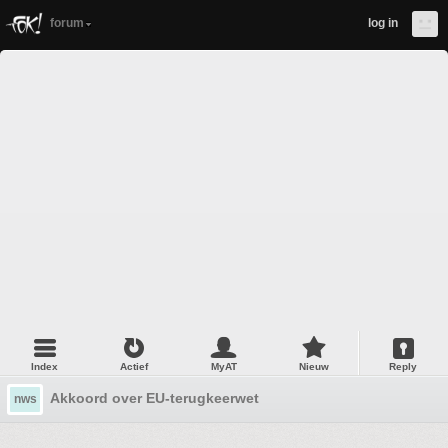
forum
log in
Index
Actief
MyAT
Nieuw
Reply
Akkoord over EU-terugkeerwet
nws