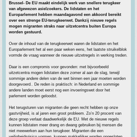
Brussel- De EU maakt eindelijk werk van snellere terugkeer
van afgewezen asielzoekers. De lidstaten en het
Europarlement hebben maandagavond een akkoord bereikt
over een strenge EU-terugkeerwet. Dankzij nieuwe regels
mogen migranten straks naar uitzetcentra buiten Europa
worden gestuurd.
Over de inhoud van de terugkeerwet waren de lidstaten en het
Europarlement het al een paar weken eens, het laatste struikelblok
vormde de vraag wanneer de nieuwe uitzetregels in werking treden.
Daar is een compromis voor gevonden: met bijvoorbeeld
uitzetcentra mogen lidstaten deze zomer al aan de slag, terwijl
sommige andere delen van de wet binnen een jaar moeten worden
doorgevoerd.. De reden is praktisch: in Nederland en sommige
andere landen moet eerst nog een invoeringswet door het
parlement worden geloodst.
Het terugsturen van migranten die geen recht hebben op onze
gastvrijheid, is al jaren een groot probleem. Zo’n 20 procent van
deze groep verlaat daadwerkelijk de EU. Met de nieuwe regels
kunnen lidstaten meer drang en dwang gebruiken bij mensen die
niet meewerken aan hun terugkeer. Migranten die een
veiligheidsrisico vormen, kunnen makkelijker worden opgesloten.