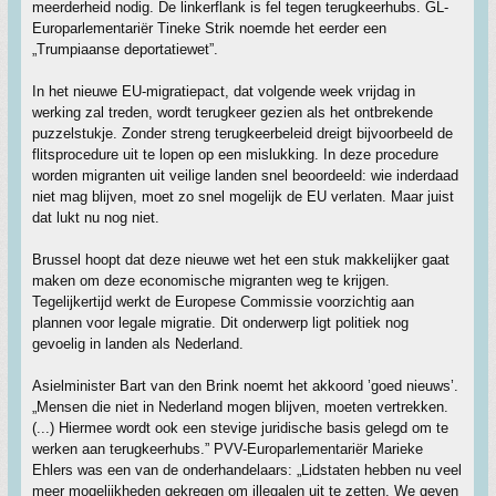
meerderheid nodig. De linkerflank is fel tegen terugkeerhubs. GL-
Europarlementariër Tineke Strik noemde het eerder een
„Trumpiaanse deportatiewet”.
In het nieuwe EU-migratiepact, dat volgende week vrijdag in
werking zal treden, wordt terugkeer gezien als het ontbrekende
puzzelstukje. Zonder streng terugkeerbeleid dreigt bijvoorbeeld de
flitsprocedure uit te lopen op een mislukking. In deze procedure
worden migranten uit veilige landen snel beoordeeld: wie inderdaad
niet mag blijven, moet zo snel mogelijk de EU verlaten. Maar juist
dat lukt nu nog niet.
Brussel hoopt dat deze nieuwe wet het een stuk makkelijker gaat
maken om deze economische migranten weg te krijgen.
Tegelijkertijd werkt de Europese Commissie voorzichtig aan
plannen voor legale migratie. Dit onderwerp ligt politiek nog
gevoelig in landen als Nederland.
Asielminister Bart van den Brink noemt het akkoord ’goed nieuws’.
„Mensen die niet in Nederland mogen blijven, moeten vertrekken.
(...) Hiermee wordt ook een stevige juridische basis gelegd om te
werken aan terugkeerhubs.” PVV-Europarlementariër Marieke
Ehlers was een van de onderhandelaars: „Lidstaten hebben nu veel
meer mogelijkheden gekregen om illegalen uit te zetten. We geven