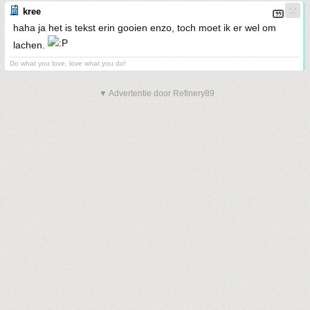
kree
haha ja het is tekst erin gooien enzo, toch moet ik er wel om
lachen.
Do what you love, love what you do!
▼ Advertentie door Refinery89