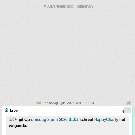
▼ Advertentie door Refinery89
• dinsdag 2 juni 2026 @ 01:03 • 23
kree
Op
dinsdag 2 juni 2026 01:03
schreef
HappyCharly
het
volgende: