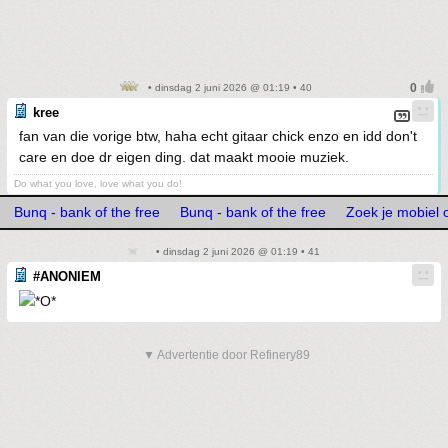
• dinsdag 2 juni 2026 @ 01:19 • 40
kree
fan van die vorige btw, haha echt gitaar chick enzo en idd don't
care en doe dr eigen ding. dat maakt mooie muziek.
Do what you love, love what you do!
Bunq - bank of the free
Bunq - bank of the free
Zoek je mobiel
• dinsdag 2 juni 2026 @ 01:19 • 41
#ANONIEM
▼ Advertentie door Refinery89