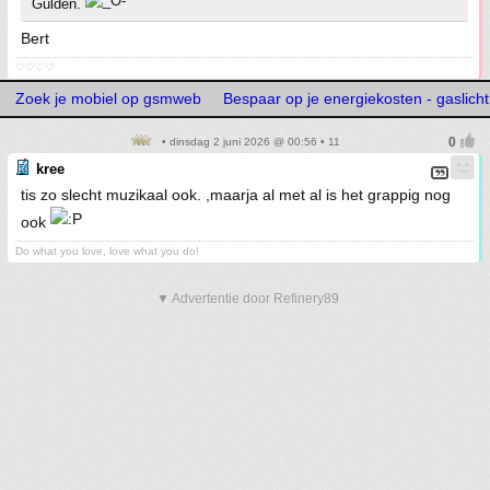
Gulden.
Bert
♡♡♡♡
Zoek je mobiel op gsmweb
Bespaar op je energiekosten - gaslicht
• dinsdag 2 juni 2026 @ 00:56 • 11
kree
tis zo slecht muzikaal ook. ,maarja al met al is het grappig nog
ook
Do what you love, love what you do!
▼ Advertentie door Refinery89