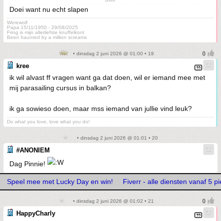
Doei want nu echt slapen
Werewolf
Papa 15/11/1950 - 29/08/2025
Fring is mijn allerliefste knuffelkont
Been haunted by a million screams
• dinsdag 2 juni 2026 @ 01:00 • 19
kree
ik wil alvast ff vragen want ga dat doen, wil er iemand mee met
mij parasailing cursus in balkan?
ik ga sowieso doen, maar mss iemand van jullie vind leuk?
Do what you love, love what you do!
• dinsdag 2 juni 2026 @ 01:01 • 20
#ANONIEM
Dag Pinnie!
Speel mee met Lucky Day en win!
Fiverr - alle diensten vanaf 5 pi
• dinsdag 2 juni 2026 @ 01:02 • 21
HappyCharly