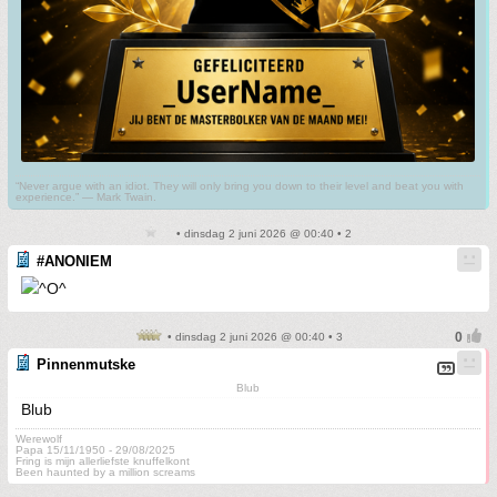
“Never argue with an idiot. They will only bring you down to their level and beat you with
experience.” ― Mark Twain.
• dinsdag 2 juni 2026 @ 00:40 • 2
#ANONIEM
• dinsdag 2 juni 2026 @ 00:40 • 3
Pinnenmutske
Blub
Blub
Werewolf
Papa 15/11/1950 - 29/08/2025
Fring is mijn allerliefste knuffelkont
Been haunted by a million screams