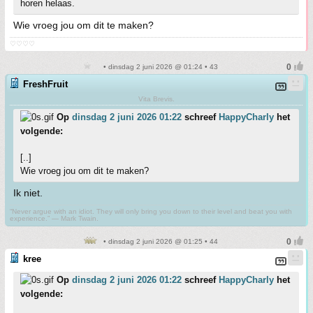
horen helaas.
Wie vroeg jou om dit te maken?
♡♡♡♡
• dinsdag 2 juni 2026 @ 01:24 • 43
FreshFruit
Vita Brevis.
Op
dinsdag 2 juni 2026 01:22
schreef
HappyCharly
het
volgende:
[..]
Wie vroeg jou om dit te maken?
Ik niet.
“Never argue with an idiot. They will only bring you down to their level and beat you with
experience.” ― Mark Twain.
• dinsdag 2 juni 2026 @ 01:25 • 44
kree
Op
dinsdag 2 juni 2026 01:22
schreef
HappyCharly
het
volgende: