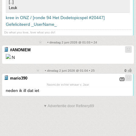
[..]
Leuk
kree in ONZ / [ronde 94 Het Dodetopicspel #20447]
Gefeliciteerd _UserName_
Do what you love, love what you do!
• dinsdag 2 juni 2026 @ 01:03 • 24
#ANONIEM
• dinsdag 2 juni 2026 @ 01:04 • 25
mario390
Naomi,de echte winaar v. Jaar
neden ik ill dat iet
▼ Advertentie door Refinery89