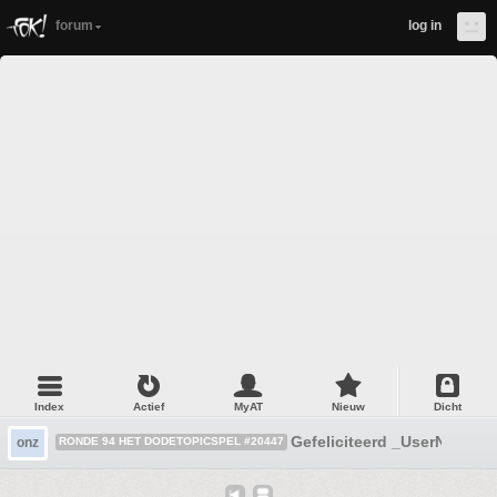
forum
log in
Index
Actief
MyAT
Nieuw
Dicht
Gefeliciteerd _UserName_
onz
RONDE 94 HET DODETOPICSPEL #20447