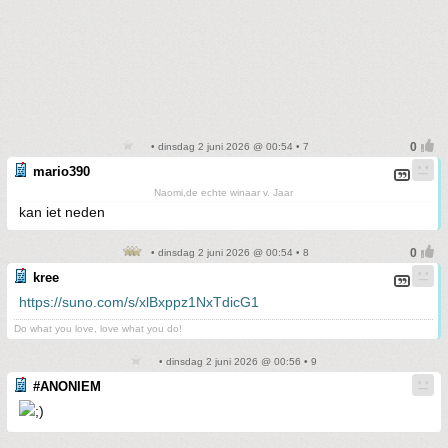
• dinsdag 2 juni 2026 @ 00:54 • 7
mario390
Naomi,de echte winaar v. Jaar
kan iet neden
• dinsdag 2 juni 2026 @ 00:54 • 8
kree
https://suno.com/s/xlBxppz1NxTdicG1
Do what you love, love what you do!
• dinsdag 2 juni 2026 @ 00:56 • 9
#ANONIEM