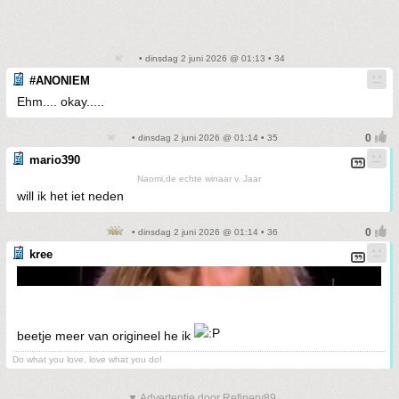
• dinsdag 2 juni 2026 @ 01:13 • 34
#ANONIEM
Ehm.... okay.....
• dinsdag 2 juni 2026 @ 01:14 • 35
mario390
Naomi,de echte winaar v. Jaar
will ik het iet neden
• dinsdag 2 juni 2026 @ 01:14 • 36
kree
beetje meer van origineel he ik
Do what you love, love what you do!
▼ Advertentie door Refinery89