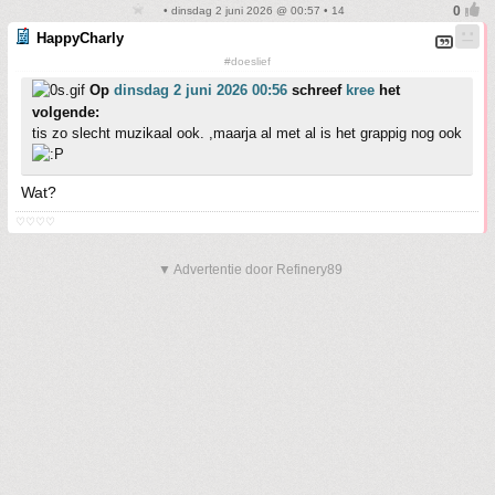
• dinsdag 2 juni 2026 @ 00:57 • 14
HappyCharly
#doeslief
Op
dinsdag 2 juni 2026 00:56
schreef
kree
het
volgende:
tis zo slecht muzikaal ook. ,maarja al met al is het grappig nog ook
Wat?
♡♡♡♡
▼ Advertentie door Refinery89