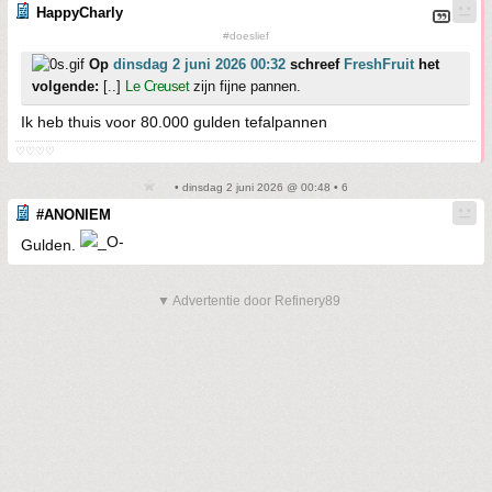
HappyCharly
#doeslief
Op
dinsdag 2 juni 2026 00:32
schreef
FreshFruit
het
volgende:
[..]
Le Creuset
zijn fijne pannen.
Ik heb thuis voor 80.000 gulden tefalpannen
♡♡♡♡
• dinsdag 2 juni 2026 @ 00:48 • 6
#ANONIEM
Gulden.
▼ Advertentie door Refinery89