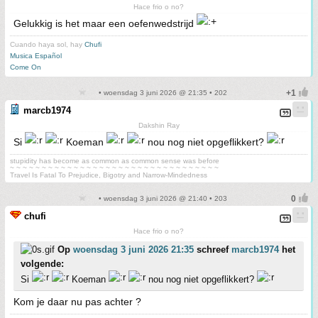
Hace frio o no?
Gelukkig is het maar een oefenwedstrijd
Cuando haya sol, hay
Chufi
Musica Español
Come On
• woensdag 3 juni 2026 @ 21:35 • 202
marcb1974
Dakshin Ray
Si
Koeman
nou nog niet opgeflikkert?
stupidity has become as common as common sense was before
~ ~ ~ ~ ~ ~ ~ ~ ~ ~ ~ ~ ~ ~ ~ ~ ~ ~ ~ ~ ~ ~ ~ ~ ~ ~ ~ ~ ~ ~ ~ ~ ~
Travel Is Fatal To Prejudice, Bigotry and Narrow-Mindedness
• woensdag 3 juni 2026 @ 21:40 • 203
chufi
Hace frio o no?
Op
woensdag 3 juni 2026 21:35
schreef
marcb1974
het
volgende:
Si
Koeman
nou nog niet opgeflikkert?
Kom je daar nu pas achter ?