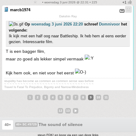
• woensdag 3 juni 2026 @ 22:31 • 225
marcb1974
Dakshin Ray
Op
woensdag 3 juni 2026 22:20
schreef
Domnivoor
het
volgende:
Ik kijk met een half oog naar Battleship. Ik heb hem al eens eerder
gezien. Interessante film.
T is een bagger film,
maar zo goed als lekker simpel vermaak
Kijk hem ook, en niet voor het eerst
stupidity has become as common as common sense was before
~ ~ ~ ~ ~ ~ ~ ~ ~ ~ ~ ~ ~ ~ ~ ~ ~ ~ ~ ~ ~ ~ ~ ~ ~ ~ ~ ~ ~ ~ ~ ~ ~
Travel Is Fatal To Prejudice, Bigotry and Narrow-Mindedness
1
2
3
4
5
6
7
8
9
10
11
12
13
The sound of silence
40+
40+ SC #5729
steun FOK! en koop via een van deze links