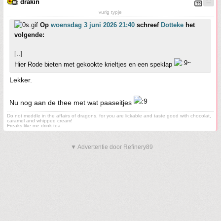
drakin
vurig typje
Op
woensdag 3 juni 2026 21:40
schreef
Dotteke
het
volgende:
[..]
Hier Rode bieten met gekookte krieltjes en een speklap
Lekker.
Nu nog aan de thee met wat paaseitjes
Do not meddle in the affairs of dragons, for you are lickable and taste good with chocolat,
caramel and whipped cream!
Freaks like me drink tea
▼ Advertentie door Refinery89