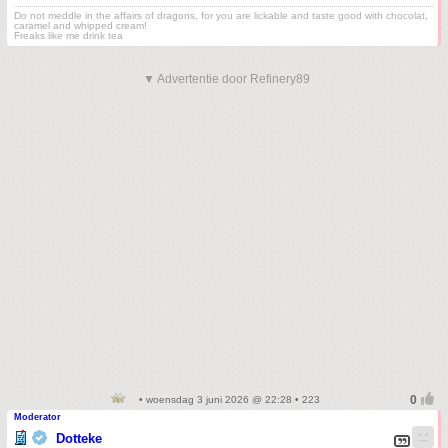
Do not meddle in the affairs of dragons, for you are lickable and taste good with chocolat,
caramel and whipped cream!
Freaks like me drink tea
▼ Advertentie door Refinery89
• woensdag 3 juni 2026 @ 22:28 • 223
Moderator
Dotteke