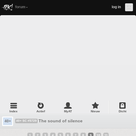
forum
log in
Index
Actief
MyAT
Nieuw
Dicht
The sound of silence
40+
40+ SC #5729
1
2
3
4
5
6
7
8
9
10
11