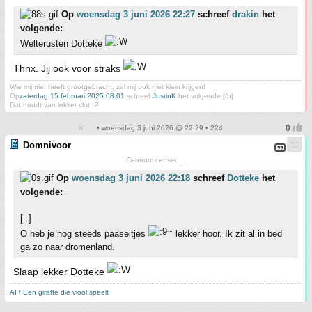
Op
woensdag 3 juni 2026 22:27
schreef
drakin
het
volgende:
Welterusten Dotteke
Thnx. Jij ook voor straks
Wie mij niet heeft grootgebracht, zal mij ook niet klein krijgen!
Op
zaterdag 15 februari 2025 08:01
schreef
JustinK
het volgende:[/b]
Dot houdt van lekker vlot :P
• woensdag 3 juni 2026 @ 22:29 • 224
Domnivoor
Ceterum censeo...
Op
woensdag 3 juni 2026 22:18
schreef
Dotteke
het
volgende:
[..]
O heb je nog steeds paaseitjes
lekker hoor. Ik zit al in bed
ga zo naar dromenland.
Slaap lekker Dotteke
AI / Een giraffe die viool speelt