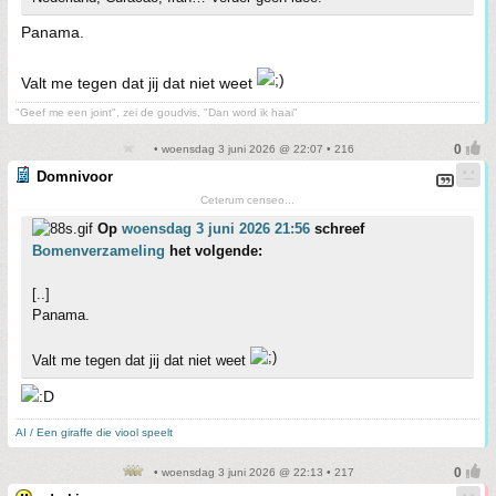
Panama.
Valt me tegen dat jij dat niet weet
"Geef me een joint", zei de goudvis, "Dan word ik haai"
• woensdag 3 juni 2026 @ 22:07 • 216
Domnivoor
Ceterum censeo...
Op
woensdag 3 juni 2026 21:56
schreef
Bomenverzameling
het volgende:
[..]
Panama.
Valt me tegen dat jij dat niet weet
AI / Een giraffe die viool speelt
• woensdag 3 juni 2026 @ 22:13 • 217