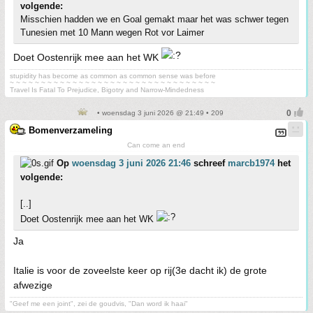
volgende:
Misschien hadden we en Goal gemakt maar het was schwer tegen
Tunesien met 10 Mann wegen Rot vor Laimer
Doet Oostenrijk mee aan het WK
stupidity has become as common as common sense was before
~ ~ ~ ~ ~ ~ ~ ~ ~ ~ ~ ~ ~ ~ ~ ~ ~ ~ ~ ~ ~ ~ ~ ~ ~ ~ ~ ~ ~ ~ ~ ~ ~
Travel Is Fatal To Prejudice, Bigotry and Narrow-Mindedness
• woensdag 3 juni 2026 @ 21:49 • 209
Bomenverzameling
Can come an end
Op
woensdag 3 juni 2026 21:46
schreef
marcb1974
het
volgende:
[..]
Doet Oostenrijk mee aan het WK
Ja
Italie is voor de zoveelste keer op rij(3e dacht ik) de grote
afwezige
"Geef me een joint", zei de goudvis, "Dan word ik haai"