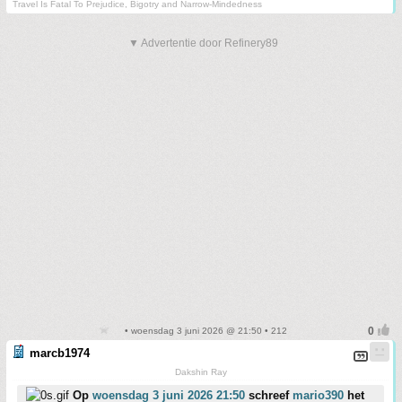
Travel Is Fatal To Prejudice, Bigotry and Narrow-Mindedness
▼ Advertentie door Refinery89
• woensdag 3 juni 2026 @ 21:50 • 212
marcb1974
Dakshin Ray
Op
woensdag 3 juni 2026 21:50
schreef
mario390
het