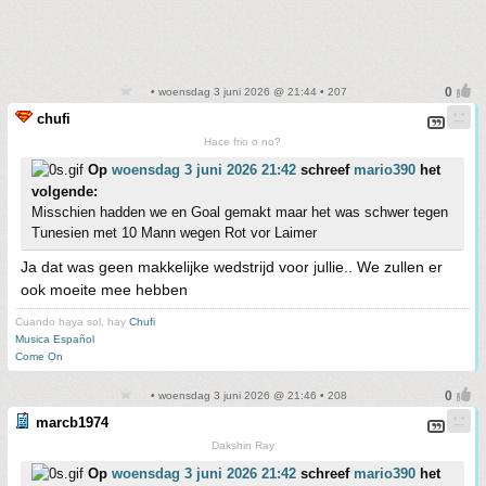
• woensdag 3 juni 2026 @ 21:44 • 207
chufi
Hace frio o no?
Op
woensdag 3 juni 2026 21:42
schreef
mario390
het
volgende:
Misschien hadden we en Goal gemakt maar het was schwer tegen
Tunesien met 10 Mann wegen Rot vor Laimer
Ja dat was geen makkelijke wedstrijd voor jullie.. We zullen er
ook moeite mee hebben
Cuando haya sol, hay
Chufi
Musica Español
Come On
• woensdag 3 juni 2026 @ 21:46 • 208
marcb1974
Dakshin Ray
Op
woensdag 3 juni 2026 21:42
schreef
mario390
het