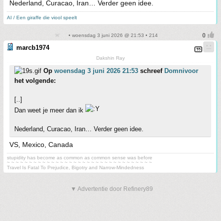
Nederland, Curacao, Iran… Verder geen idee.
AI / Een giraffe die viool speelt
• woensdag 3 juni 2026 @ 21:53 • 214
marcb1974
Dakshin Ray
Op
woensdag 3 juni 2026 21:53
schreef
Domnivoor
het volgende:
[..]
Dan weet je meer dan ik
Nederland, Curacao, Iran… Verder geen idee.
VS, Mexico, Canada
stupidity has become as common as common sense was before
~ ~ ~ ~ ~ ~ ~ ~ ~ ~ ~ ~ ~ ~ ~ ~ ~ ~ ~ ~ ~ ~ ~ ~ ~ ~ ~ ~ ~ ~ ~ ~ ~
Travel Is Fatal To Prejudice, Bigotry and Narrow-Mindedness
▼ Advertentie door Refinery89