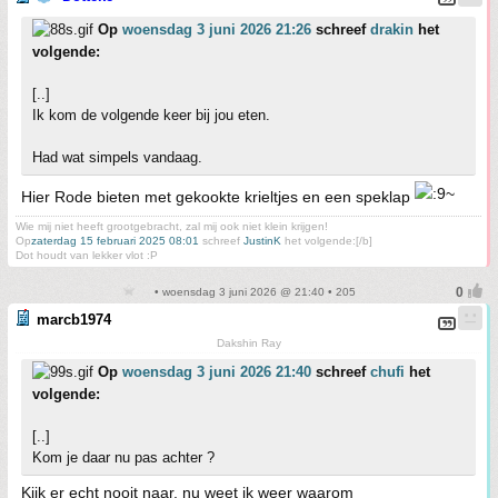
Op
woensdag 3 juni 2026 21:26
schreef
drakin
het
volgende:
[..]
Ik kom de volgende keer bij jou eten.
Had wat simpels vandaag.
Hier Rode bieten met gekookte krieltjes en een speklap
Wie mij niet heeft grootgebracht, zal mij ook niet klein krijgen!
Op
zaterdag 15 februari 2025 08:01
schreef
JustinK
het volgende:[/b]
Dot houdt van lekker vlot :P
• woensdag 3 juni 2026 @ 21:40 • 205
marcb1974
Dakshin Ray
Op
woensdag 3 juni 2026 21:40
schreef
chufi
het
volgende:
[..]
Kom je daar nu pas achter ?
Kijk er echt nooit naar, nu weet ik weer waarom