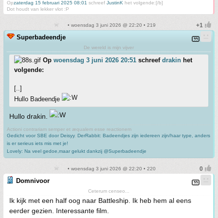
Op
zaterdag 15 februari 2025 08:01
schreef
JustinK
het volgende:[/b]
Dot houdt van lekker vlot :P
• woensdag 3 juni 2026 @ 22:20 • 219
Superbadeendje
De wereld is mijn vijver
Op
woensdag 3 juni 2026 20:51
schreef
drakin
het
volgende:
[..]
Hullo Badeendje
Hullo drakin.
Actioni contrariam semper et æqualem esse reactionem
Gedicht voor SBE door Deisyy
,
DerRabbit: Badeendjes zijn iedereen zijn/haar type, anders
is er serieus iets mis met je!
Lovely: Na veel gedoe,maar gelukt dankzij @Superbadeendje
• woensdag 3 juni 2026 @ 22:20 • 220
Domnivoor
Ceterum censeo...
Ik kijk met een half oog naar Battleship. Ik heb hem al eens
eerder gezien. Interessante film.