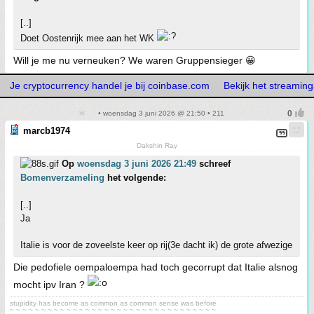
[..]
Doet Oostenrijk mee aan het WK
Will je me nu verneuken? We waren Gruppensieger 😀
Je cryptocurrency handel je bij coinbase.com
Bekijk het streamin
• woensdag 3 juni 2026 @ 21:50 • 211
marcb1974
Dakshin Ray
Op
woensdag 3 juni 2026 21:49
schreef
Bomenverzameling
het volgende:
[..]
Ja
Italie is voor de zoveelste keer op rij(3e dacht ik) de grote afwezige
Die pedofiele oempaloempa had toch gecorrupt dat Italie alsnog
mocht ipv Iran ?
stupidity has become as common as common sense was before
~ ~ ~ ~ ~ ~ ~ ~ ~ ~ ~ ~ ~ ~ ~ ~ ~ ~ ~ ~ ~ ~ ~ ~ ~ ~ ~ ~ ~ ~ ~ ~ ~