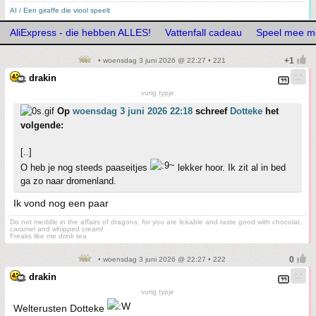
AI / Een giraffe die viool speelt
AliExpress - die hebben ALLES!
Vattenfall cadeau
Speel mee me
• woensdag 3 juni 2026 @ 22:27 • 221
drakin
vurig typje
Op
woensdag 3 juni 2026 22:18
schreef
Dotteke
het
volgende:
[..]
O heb je nog steeds paaseitjes
lekker hoor. Ik zit al in bed
ga zo naar dromenland.
Ik vond nog een paar
Do not meddle in the affairs of dragons, for you are lickable and taste good with chocolat,
caramel and whipped cream!
Freaks like me drink tea
• woensdag 3 juni 2026 @ 22:27 • 222
drakin
vurig typje
Welterusten Dotteke