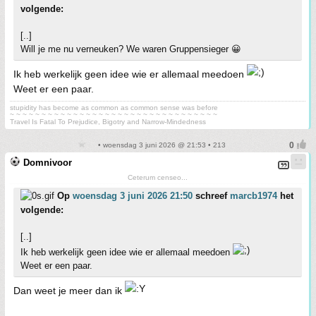
volgende:
[..]
Will je me nu verneuken? We waren Gruppensieger 😀
Ik heb werkelijk geen idee wie er allemaal meedoen
Weet er een paar.
stupidity has become as common as common sense was before
~ ~ ~ ~ ~ ~ ~ ~ ~ ~ ~ ~ ~ ~ ~ ~ ~ ~ ~ ~ ~ ~ ~ ~ ~ ~ ~ ~ ~ ~ ~ ~ ~
Travel Is Fatal To Prejudice, Bigotry and Narrow-Mindedness
• woensdag 3 juni 2026 @ 21:53 • 213
Domnivoor
Ceterum censeo...
Op
woensdag 3 juni 2026 21:50
schreef
marcb1974
het
volgende:
[..]
Ik heb werkelijk geen idee wie er allemaal meedoen
Weet er een paar.
Dan weet je meer dan ik