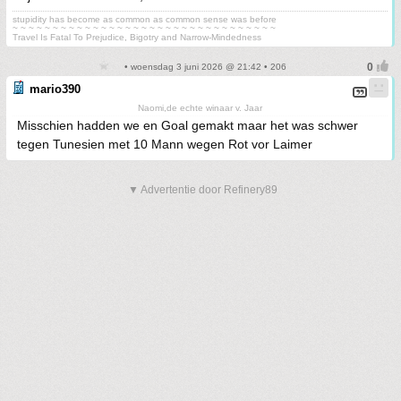
stupidity has become as common as common sense was before
~ ~ ~ ~ ~ ~ ~ ~ ~ ~ ~ ~ ~ ~ ~ ~ ~ ~ ~ ~ ~ ~ ~ ~ ~ ~ ~ ~ ~ ~ ~ ~ ~
Travel Is Fatal To Prejudice, Bigotry and Narrow-Mindedness
• woensdag 3 juni 2026 @ 21:42 • 206
mario390
Naomi,de echte winaar v. Jaar
Misschien hadden we en Goal gemakt maar het was schwer
tegen Tunesien met 10 Mann wegen Rot vor Laimer
▼ Advertentie door Refinery89