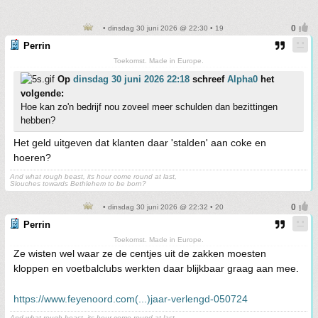
• dinsdag 30 juni 2026 @ 22:30 • 19
Perrin
Toekomst. Made in Europe.
Op
dinsdag 30 juni 2026 22:18
schreef
Alpha0
het
volgende:
Hoe kan zo'n bedrijf nou zoveel meer schulden dan bezittingen
hebben?
Het geld uitgeven dat klanten daar 'stalden' aan coke en
hoeren?
And what rough beast, its hour come round at last,
Slouches towards Bethlehem to be born?
• dinsdag 30 juni 2026 @ 22:32 • 20
Perrin
Toekomst. Made in Europe.
Ze wisten wel waar ze de centjes uit de zakken moesten
kloppen en voetbalclubs werkten daar blijkbaar graag aan mee.
https://www.feyenoord.com(...)jaar-verlengd-050724
And what rough beast, its hour come round at last,