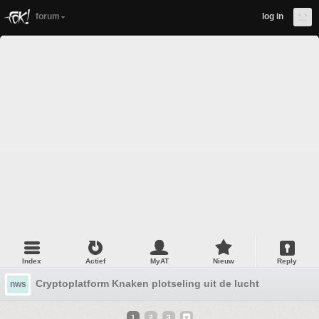
forum
log in
Index
Actief
MyAT
Nieuw
Reply
Cryptoplatform Knaken plotseling uit de lucht
nws
1
2
3