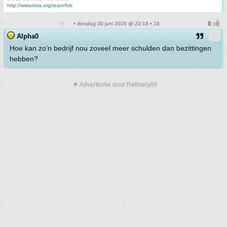
http://www.kiva.org/team/fok
• dinsdag 30 juni 2026 @ 22:18 • 18
Alpha0
Hoe kan zo'n bedrijf nou zoveel meer schulden dan bezittingen
hebben?
▼ Advertentie door Refinery89