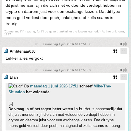
dit juist mensen zijn die zich niet voldoende verdiept hebben in
crypto en daarom juist voor een exchange kiezen. Dat dit type
mens geld verliest door pech, nalatigheid of zelfs scams is
treurig.
'Correct me if i'm wrong, for I'll be quite thankful for the lesson learned.' - Author unknown,
1987
• maandag 1 juni 2026 @ 17:51 • 8
Ambtenaar030
Lekker alles vergokt
• maandag 1 juni 2026 @ 17:56 • 9
Elan
Op
maandag 1 juni 2026 17:51
schreef
Mike-The-
Situation
het volgende:
[..]
De vraag is of het tegen beter weten in is.
Het is aannemelijk dat
dit juist mensen zijn die zich niet voldoende verdiept hebben in
crypto en daarom juist voor een exchange kiezen. Dat dit type
mens geld verliest door pech, nalatigheid of zelfs scams is treurig.