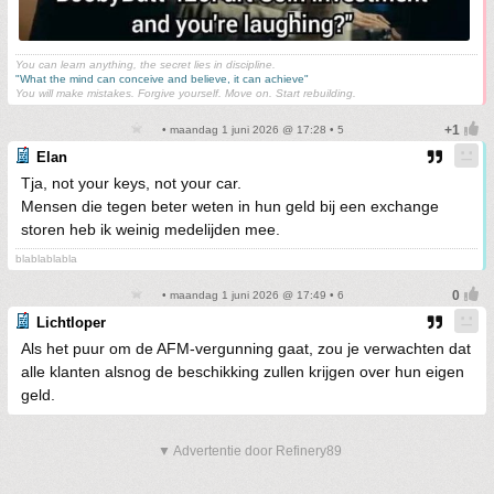
You can learn anything, the secret lies in discipline.
"What the mind can conceive and believe, it can achieve"
You will make mistakes. Forgive yourself. Move on. Start rebuilding.
• maandag 1 juni 2026 @ 17:28 • 5
Elan
Tja, not your keys, not your car.
Mensen die tegen beter weten in hun geld bij een exchange
storen heb ik weinig medelijden mee.
blablablabla
• maandag 1 juni 2026 @ 17:49 • 6
Lichtloper
Als het puur om de AFM-vergunning gaat, zou je verwachten dat
alle klanten alsnog de beschikking zullen krijgen over hun eigen
geld.
▼ Advertentie door Refinery89