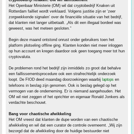
Het Openbaar Ministerie (OM) wil dat cryptobedrijf Knaken uit
Rotterdam failliet wordt verklaard. Volgens justitie zijn er ‘zeer
zorgwekkende signalen’ over de financiële situatie van het bedrijf,
dat klanten niet langer uitbetaalt. „Als dit een illegaal bordeel was
geweest, was het meteen gesloten.”
Begin deze maand ontstond onrust onder gebruikers toen het
platform plotseling offline ging. Klanten konden niet meer inloggen
op hun account en kregen daardoor ook geen toegang meer tot hun
cryptovaluta.
De problemen rond het bedrijf zijn inmiddels zo groot dat behalve
een faillissementsprocedure ook een strafrechtelijk onderzoek
loopt. De FIOD deed maandag doorzoekingen waarbij
laptops
en
telefoons in beslag zijn genomen. Ook is beslag gelegd op het
vermogen van de onderneming. Er is niemand aangehouden. Het
OM wil niet zeggen of het oprichter en eigenaar Ronald Jonkers als
verdachte beschouwt.
Bang voor chaotische afwikkeling
Het OM vreest dat klanten de dupe worden van een chaotische
afwikkeling en wil dat een curator de controle overneemt. „Wij zijn
bezorgd dat de afwikkeling door de huidige bestuurder niet