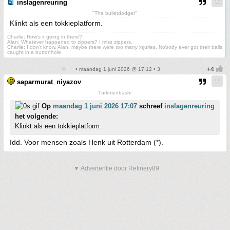
inslagenreuring
"The bulletdodger"
Klinkt als een tokkieplatform.
Charlie: How's it going in there?
Alan: Whatever happened to zippers? I miss zippers.
Charlie: I don't know, Alan, maybe there were too many injuries. Nobody ever got their balls
caught in a buttonhole
• maandag 1 juni 2026 @ 17:12 • 3
saparmurat_niyazov
Türkmenbashi
Op
maandag 1 juni 2026 17:07
schreef
inslagenreuring
het volgende:
Klinkt als een tokkieplatform.
Idd. Voor mensen zoals Henk uit Rotterdam (*).
▼ Advertentie door Refinery89