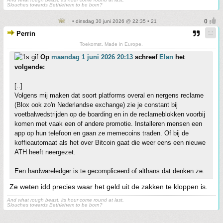
Slouches towards Bethlehem to be born?
• dinsdag 30 juni 2026 @ 22:35 • 21
Perrin
Toekomst. Made in Europe.
Op
maandag 1 juni 2026 20:13
schreef
Elan
het
volgende:
[..]
Volgens mij maken dat soort platforms overal en nergens reclame
(Blox ook zo'n Nederlandse exchange) zie je constant bij
voetbalwedstrijden op de boarding en in de reclameblokken voorbij
komen met vaak een of andere promotie. Installeren mensen een
app op hun telefoon en gaan ze memecoins traden. Of bij de
koffieautomaat als het over Bitcoin gaat die weer eens een nieuwe
ATH heeft neergezet.
Een hardwareledger is te gecompliceerd of althans dat denken ze.
Ze weten idd precies waar het geld uit de zakken te kloppen is.
And what rough beast, its hour come round at last,
Slouches towards Bethlehem to be born?