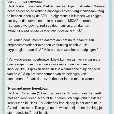
Vergunningsaanvraag
De Autoriteit Financiële Markten laat aan Rijnmond weten: "Knaken
heeft eerder op de website aangegeven een vergunningsaanvraag
te hebben lopen bij de AFM. In algemene zin kunnen we zeggen
dat cryptodienstverleners die niet aan de MiCAR-normen
(Europese wetgeving, red.) voldoen, zullen zien dat hun
vergunningsaanvraag bij ons geen doorgang vindt."
"Wij raden consumenten daarom aan om na te gaan of een
cryptodienstverlener over een vergunning beschikt. Het
cryptoregister van de AFM is op onze website te raadplegen."
"Vanwege toezichtvertrouwelijkheid kunnen wij hier verder niets
over zeggen; over individuele dossiers kunnen wij geen
inhoudelijke uitspraken doen. In zijn algemeenheid ligt de focus
van de AFM op het beschermen van de belangen van
consumenten", laat de toezichthouder in een reactie weten.
'Niemand meer bereikbaar'
Henk uit Rotterdam (*) kaart de zaak bij Rijnmond aan. Hij heeft
met een kennis een account bij Knaken. Vrijdagavond meldt die
kennis zich bij Henk. "'s Ochtends kon hij nog in het account. 's
Avonds niet meer. Dan ga je op de website kijken en dan krijg je
die mededeling", legt hij uit.