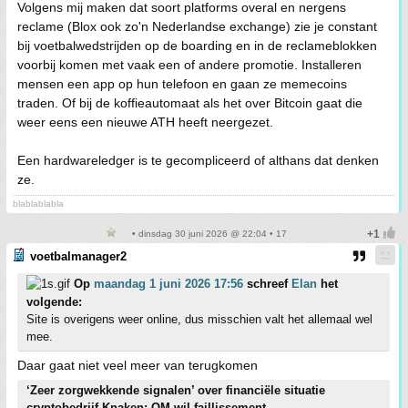
Volgens mij maken dat soort platforms overal en nergens
reclame (Blox ook zo'n Nederlandse exchange) zie je constant
bij voetbalwedstrijden op de boarding en in de reclameblokken
voorbij komen met vaak een of andere promotie. Installeren
mensen een app op hun telefoon en gaan ze memecoins
traden. Of bij de koffieautomaat als het over Bitcoin gaat die
weer eens een nieuwe ATH heeft neergezet.
Een hardwareledger is te gecompliceerd of althans dat denken
ze.
blablablabla
• dinsdag 30 juni 2026 @ 22:04 • 17
voetbalmanager2
Op
maandag 1 juni 2026 17:56
schreef
Elan
het
volgende:
Site is overigens weer online, dus misschien valt het allemaal wel
mee.
Daar gaat niet veel meer van terugkomen
‘Zeer zorgwekkende signalen’ over financiële situatie
cryptobedrijf Knaken: OM wil faillissement