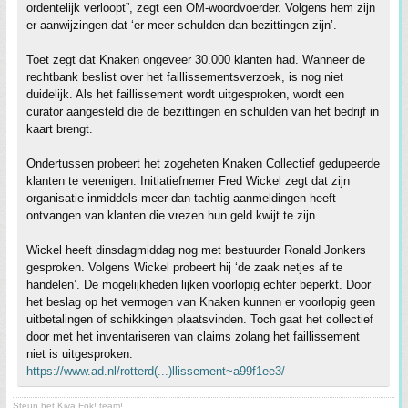
ordentelijk verloopt”, zegt een OM-woordvoerder. Volgens hem zijn
er aanwijzingen dat ‘er meer schulden dan bezittingen zijn’.
Toet zegt dat Knaken ongeveer 30.000 klanten had. Wanneer de
rechtbank beslist over het faillissementsverzoek, is nog niet
duidelijk. Als het faillissement wordt uitgesproken, wordt een
curator aangesteld die de bezittingen en schulden van het bedrijf in
kaart brengt.
Ondertussen probeert het zogeheten Knaken Collectief gedupeerde
klanten te verenigen. Initiatiefnemer Fred Wickel zegt dat zijn
organisatie inmiddels meer dan tachtig aanmeldingen heeft
ontvangen van klanten die vrezen hun geld kwijt te zijn.
Wickel heeft dinsdagmiddag nog met bestuurder Ronald Jonkers
gesproken. Volgens Wickel probeert hij ‘de zaak netjes af te
handelen’. De mogelijkheden lijken voorlopig echter beperkt. Door
het beslag op het vermogen van Knaken kunnen er voorlopig geen
uitbetalingen of schikkingen plaatsvinden. Toch gaat het collectief
door met het inventariseren van claims zolang het faillissement
niet is uitgesproken.
https://www.ad.nl/rotterd(...)llissement~a99f1ee3/
Steun het Kiva Fok! team!