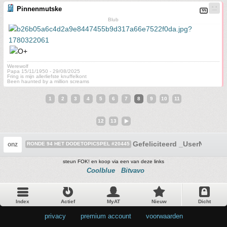
Pinnenmutske
Blub
Werewolf
Papa 15/11/1950 - 29/08/2025
Fring is mijn allerliefste knuffelkont
Been haunted by a million screams
1
2
3
4
5
6
7
8
9
10
11
12
13
Gefeliciteerd _UserName_
onz
RONDE 94 HET DODETOPICSPEL #20445
steun FOK! en koop via een van deze links
Coolblue
Bitvavo
Index
Actief
MyAT
Nieuw
Dicht
privacy
•
premium account
•
voorwaarden