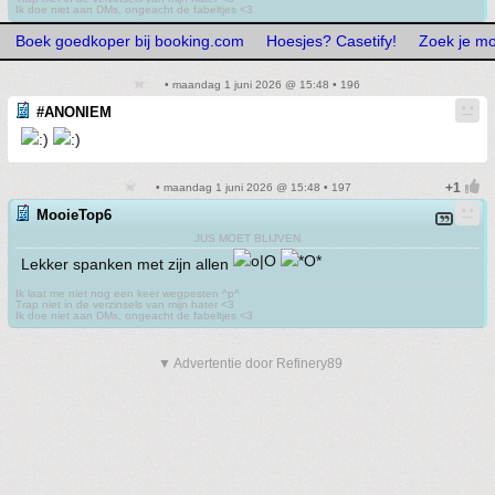
Ik doe niet aan DMs, ongeacht de fabeltjes <3
Boek goedkoper bij booking.com
Hoesjes? Casetify!
Zoek je m
• maandag 1 juni 2026 @ 15:48 • 196
#ANONIEM
• maandag 1 juni 2026 @ 15:48 • 197
MooieTop6
JUS MOET BLIJVEN
Lekker spanken met zijn allen
Ik laat me niet nog een keer wegpesten ^p^
Trap niet in de verzinsels van mijn hater <3
Ik doe niet aan DMs, ongeacht de fabeltjes <3
▼ Advertentie door Refinery89