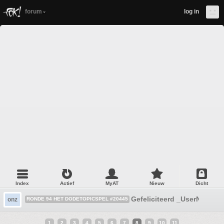
forum
log in
Index
Actief
MyAT
Nieuw
Dicht
Gefeliciteerd _UserName_
onz
RONDE 94 HET DODETOPICSPEL #20445
1
2
3
4
5
6
7
8
9
10
11