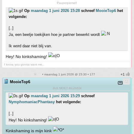
Pauperpiemel!
Op
maandag 1 juni 2026 15:28
schreef
MooieTop6
het
volgende:
[..]
Ja, een beetje toekijken hoe je partner bewerkt wordt
Ik word daar niet blij van.
Hey! No kinkshaming!
I know, you gonna want me..
• maandag 1 juni 2026 @ 15:30 • 177
MooieTop6
JUS MOET BLIJVEN
Op
maandag 1 juni 2026 15:29
schreef
NymphomaniacPhantasy
het volgende:
[..]
Hey! No kinkshaming!
Kinkshaming is mijn kink