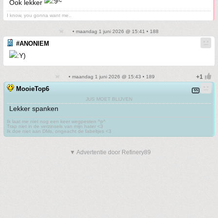
Ook lekker
I know, you gonna want me..
• maandag 1 juni 2026 @ 15:41 • 188
#ANONIEM
• maandag 1 juni 2026 @ 15:43 • 189
MooieTop6
JUS MOET BLIJVEN
Lekker spanken
Ik laat me niet nog een keer wegpesten ^p^
Trap niet in de verzinsels van mijn hater <3
Ik doe niet aan DMs, ongeacht de fabeltjes <3
▼ Advertentie door Refinery89