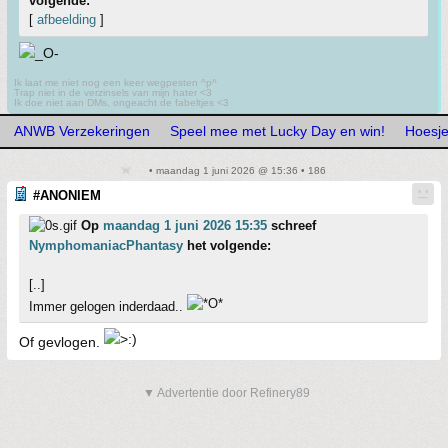
volgende:
[
afbeelding
]
Ik laat me niet nog een keer wegpesten ^p^
Trap niet in de verzinsels van mijn hater <3
Ik doe niet aan DMs, ongeacht de fabeltjes <3
ANWB Verzekeringen
Speel mee met Lucky Day en win!
Hoesje
• maandag 1 juni 2026 @ 15:36 • 186
#ANONIEM
Op
maandag 1 juni 2026 15:35
schreef
NymphomaniacPhantasy
het volgende:
[..]
Immer gelogen inderdaad..
Of gevlogen.
▼ Advertentie door Refinery89