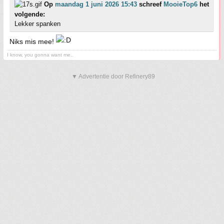
Op
maandag 1 juni 2026 15:43
schreef
MooieTop6
het
volgende:
Lekker spanken
Niks mis mee!
I know, you gonna want me..
▼ Advertentie door Refinery89