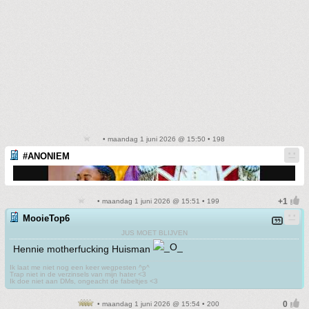
• maandag 1 juni 2026 @ 15:50 • 198
#ANONIEM
• maandag 1 juni 2026 @ 15:51 • 199
MooieTop6
JUS MOET BLIJVEN
Hennie motherfucking Huisman
Ik laat me niet nog een keer wegpesten ^p^
Trap niet in de verzinsels van mijn hater <3
Ik doe niet aan DMs, ongeacht de fabeltjes <3
• maandag 1 juni 2026 @ 15:54 • 200