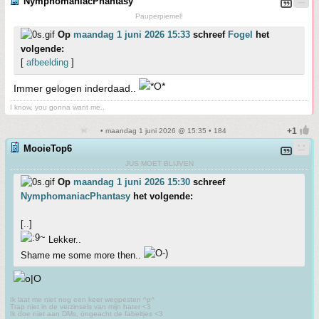
NymphomaniacPhantasy
Pauperpiemel!
Op
maandag 1 juni 2026 15:33
schreef
Fogel
het
volgende:
[
afbeelding
]
Immer gelogen inderdaad..
I know, you gonna want me..
• maandag 1 juni 2026 @ 15:35 • 184
MooieTop6
JUS MOET BLIJVEN
Op
maandag 1 juni 2026 15:30
schreef
NymphomaniacPhantasy
het volgende:
[..]
Lekker..
Shame me some more then..
Ik laat me niet nog een keer wegpesten ^p^
Trap niet in de verzinsels van mijn hater <3
Ik doe niet aan DMs, ongeacht de fabeltjes <3