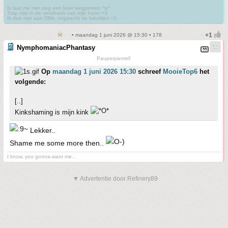
Ik laat me niet nog een keer wegpesten ^p^
Trap niet in de verzinsels van mijn hater <3
Ik doe niet aan DMs, ongeacht de fabeltjes <3
• maandag 1 juni 2026 @ 15:30 • 178
NymphomaniacPhantasy
Pauperpiemel!
Op
maandag 1 juni 2026 15:30
schreef
MooieTop6
het
volgende:
[..]
Kinkshaming is mijn kink
Lekker..
Shame me some more then..
I know, you gonna want me..
▼ Advertentie door Refinery89