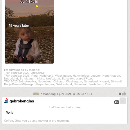
I'm surrounded by morons!
TRV
geboekt 2027
:
Indonesië
TRV
geboekt 2026
: Peru, Nederland, Washington, Hammerfest, Leuven, Kopenhagen,
Nederland, St. Maarten,
Malta, Nederland, Barcelona-Napoli/Rome
TRV 2025:Zuid-Amerika, Nederland, Chicago, Washington, Nederland, Kroatië, Slovenië,
Parijs/Brussel/Nijmegen/Kopenhagen, Griekenland, Nederland, Nederland, Oslo
• maandag 1 juni 2026 @ 15:33 • 181
gebrokenglas
Half human, half coffee
Bolk!
Coffee. Gets you up and moving in the mornings.