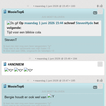
• maandag 1 juni 2026 @ 15:45 • 193
MooieTop6
JUS MOET BLIJVEN
Op
maandag 1 juni 2026 15:44
schreef
StevenHyde
het
volgende:
Tijd voor een blikkie cola
StevenT
Ik laat me niet nog een keer wegpesten ^p^
Trap niet in de verzinsels van mijn hater <3
Ik doe niet aan DMs, ongeacht de fabeltjes <3
• maandag 1 juni 2026 @ 15:46 • 194
#ANONIEM
• maandag 1 juni 2026 @ 15:47 • 195
MooieTop6
JUS MOET BLIJVEN
Bergie houdt er ook wel van
Ik laat me niet nog een keer wegpesten ^p^
Trap niet in de verzinsels van mijn hater <3