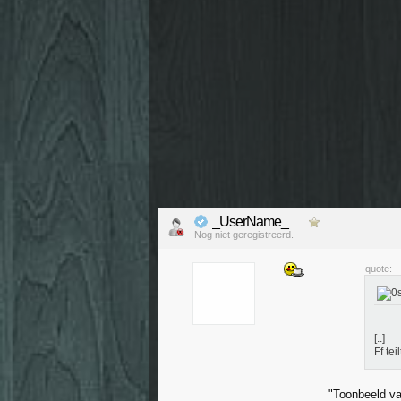
_UserName_
Nog niet geregistreerd.
quote:
[..]
Ff tei
"Toonbeeld va