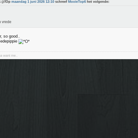
Op
maandag 1 juni 2026 12:10
schreef
MooieTop6
het volgende:
n vrede
r, so good..
iedepippie
na want me..