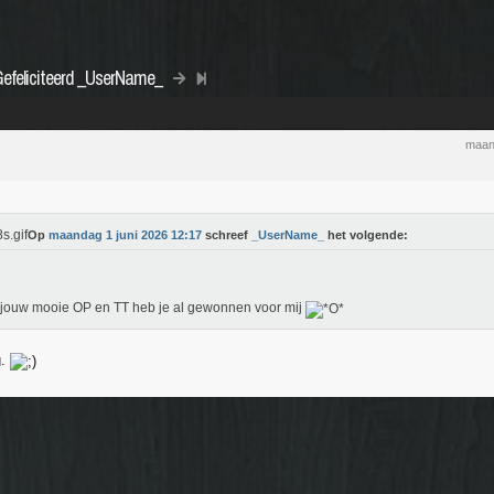
Gefeliciteerd _UserName_
maan
Op
maandag 1 juni 2026 12:17
schreef
_UserName_
het volgende:
jouw mooie OP en TT heb je al gewonnen voor mij
g.