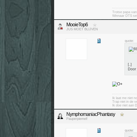
Trotse papa va
Winnaar DTS se
MooieTop6
JUS MOET BLIJVEN
quote:
[..]
Door 
Ik laat me niet 
Trap niet in de v
Ik doe niet aan 
NymphomaniacPhantasy
Pauperpiemel!
quote: