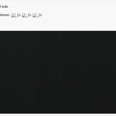
 bolk.
geboren.