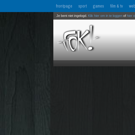
frontpage
sport
games
film & tv
web
Je bent niet ingelogd.
Klik hier om in te loggen
of
hier 