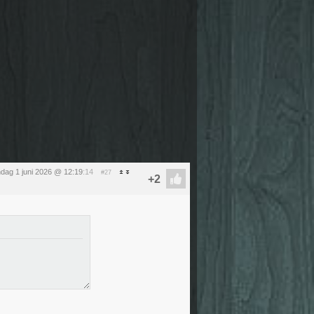
dag 1 juni 2026 @ 12:19
:14
#27