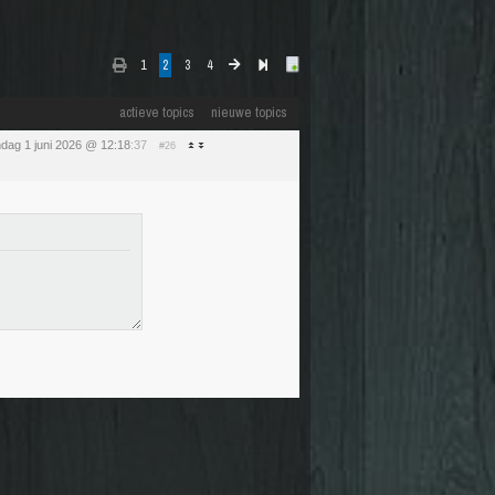
1
2
3
4
actieve topics
nieuwe topics
dag 1 juni 2026 @ 12:18
:37
#26