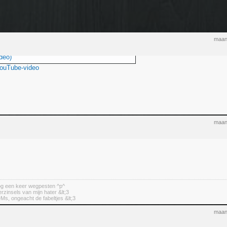
maan
deo)
YouTube-video
maan
nog een keer wegpesten ^p^
erzinsels van mijn hater &lt;3
DMs, ongeacht de fabeltjes &lt;3
maan