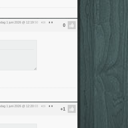
dag 1 juni 2026 @ 12:19
:50
#28
dag 1 juni 2026 @ 12:20
:03
#29