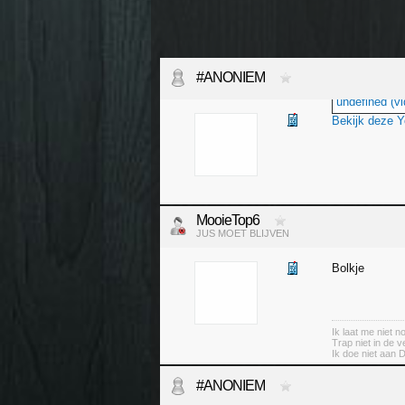
#ANONIEM
undefined (vi
Bekijk deze 
MooieTop6
JUS MOET BLIJVEN
Bolkje
Ik laat me niet 
Trap niet in de v
Ik doe niet aan 
#ANONIEM