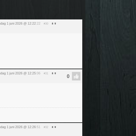
dag 1 juni 2026 @ 12:22
:22
#30
dag 1 juni 2026 @ 12:25
:06
#31
dag 1 juni 2026 @ 12:26
:51
#32