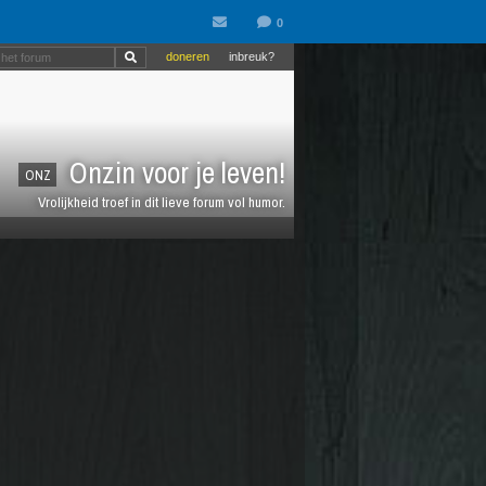
doneren
inbreuk?
Onzin voor je leven!
ONZ
Vrolijkheid troef in dit lieve forum vol humor.