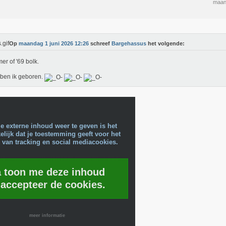
maan
Op
maandag 1 juni 2026 12:26
schreef
Bargehassus
het volgende:
r of '69 bolk.
ben ik geboren.
e externe inhoud weer te geven is het
lijk dat je toestemming geeft voor het
 van tracking en social mediacookies.
a toon me deze inhoud
 accepteer de cookies.
meer informatie