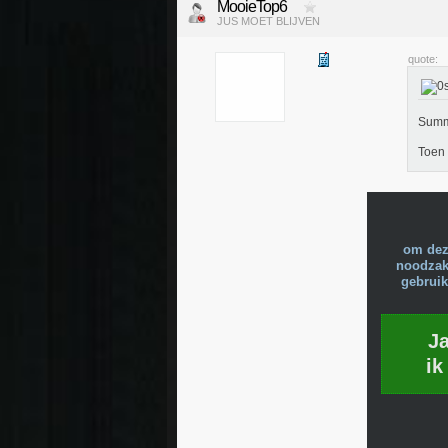
MooieTop6
JUS MOET BLIJVEN
quote:
Summe
Toen 
om dez
noodzake
gebruik
J
ik