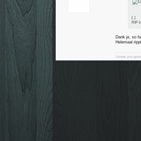
[..]
RIP i
Dank je, so fa
Helemaal ripp
I know, you gon