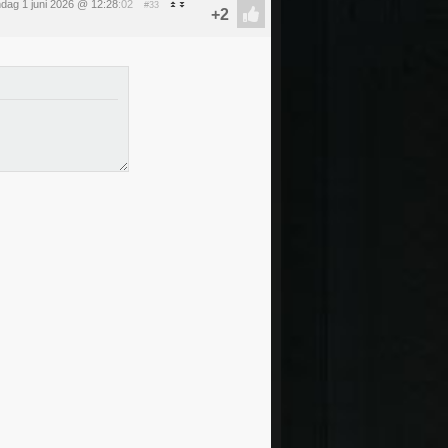
dag 1 juni 2026 @ 12:28
:02
#33