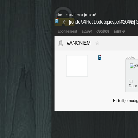
Index
»
onzin voor je leven!
[ronde 94 Het Dodetopicspel #20445] 
abonnement
Unibet
Coolblue
Bitvavo
#ANONIEM
quote:
[..]
Door 
Ff teiltje nodi