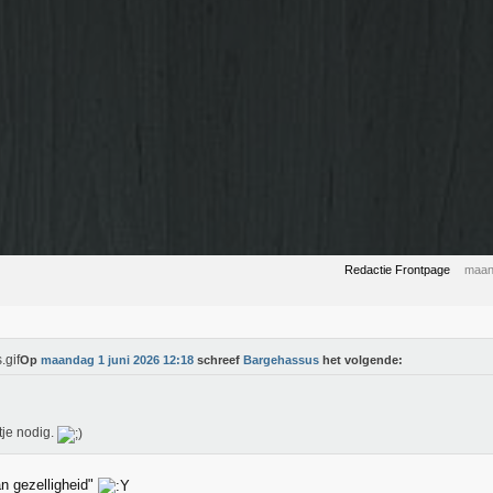
Redactie Frontpage
maan
Op
maandag 1 juni 2026 12:18
schreef
Bargehassus
het volgende:
ltje nodig.
n gezelligheid"