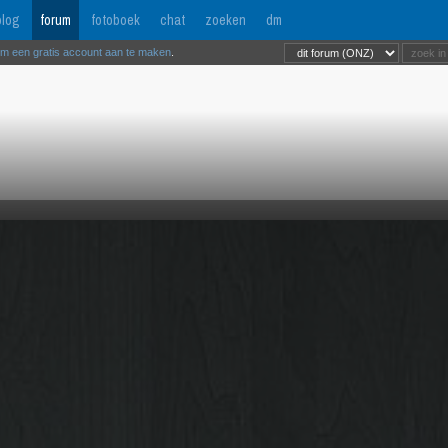
log
forum
fotoboek
chat
zoeken
dm
om een gratis account aan te maken
.