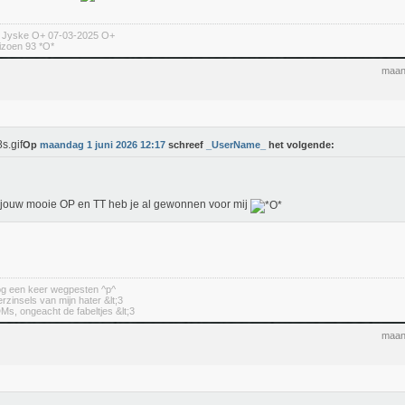
n Jyske O+ 07-03-2025 O+
izoen 93 *O*
maan
Op
maandag 1 juni 2026 12:17
schreef
_UserName_
het volgende:
jouw mooie OP en TT heb je al gewonnen voor mij
nog een keer wegpesten ^p^
erzinsels van mijn hater &lt;3
DMs, ongeacht de fabeltjes &lt;3
maan