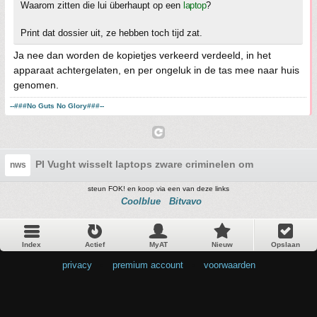
Waarom zitten die lui überhaupt op een
laptop
?
Print dat dossier uit, ze hebben toch tijd zat.
Ja nee dan worden de kopietjes verkeerd verdeeld, in het
apparaat achtergelaten, en per ongeluk in de tas mee naar huis
genomen.
--###No Guts No Glory###--
PI Vught wisselt laptops zware criminelen om
nws
steun FOK! en koop via een van deze links
Coolblue
Bitvavo
Index
Actief
MyAT
Nieuw
Opslaan
privacy
•
premium account
•
voorwaarden