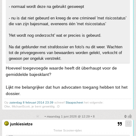
- normaal wordt deze na gebruikt gesweept
- nu is dat niet gebeurd en kreeg de ene crimineel 'met risicostatus'
die van zijn bajesmaat, eveneens één 'met risicostatus'
'Het wordt nog onderzocht' wat er precies is gebeurd.
Na dat geblunder met strafdossier en foto's nu dit weer. Wachten
tot de privegegevens van bewaarders worden gelekt, verkocht of
gewoon per ongeluk verstrekt.
Hoeveel toegevoegde waarde heeft dit überhaupt voor de
gemiddelde bajesklant?
Lijkt me belangrijker dat hun advocaten toegang hebben tot het
dossier.
Op
zaterdag 8 februari 2014 23:39
schreef
Slaapscheet
het volgende:
Oke, MichaelScott, je bent geweldig. :D
• maandag 1 juni 2026 @ 12:29 • 8
junkiesietze
Trotse Scooter-rijder.