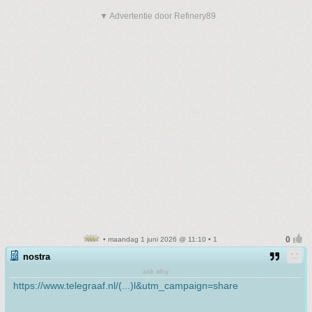
▼ Advertentie door Refinery89
• maandag 1 juni 2026 @ 11:10 • 1
nostra
ask why
https://www.telegraaf.nl/(...)l&utm_campaign=share