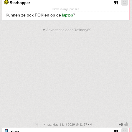
Starhopper
Nova is mijn prinses
Kunnen ze ook FOK!en op de
laptop
?
▼ Advertentie door Refinery89
• maandag 1 juni 2026 @ 11:27 • 4
-river-