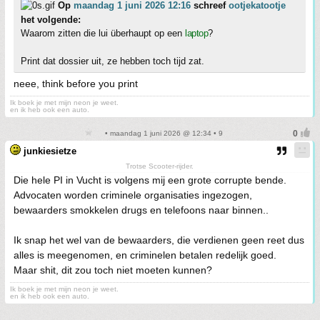
Op
maandag 1 juni 2026 12:16
schreef
ootjekatootje
het volgende:
Waarom zitten die lui überhaupt op een
laptop
?
Print dat dossier uit, ze hebben toch tijd zat.
neee, think before you print
Ik boek je met mijn neon je weet.
en ik heb ook een auto.
• maandag 1 juni 2026 @ 12:34 • 9
junkiesietze
Trotse Scooter-rijder.
Die hele PI in Vucht is volgens mij een grote corrupte bende.
Advocaten worden criminele organisaties ingezogen,
bewaarders smokkelen drugs en telefoons naar binnen..
Ik snap het wel van de bewaarders, die verdienen geen reet dus
alles is meegenomen, en criminelen betalen redelijk goed.
Maar shit, dit zou toch niet moeten kunnen?
Ik boek je met mijn neon je weet.
en ik heb ook een auto.