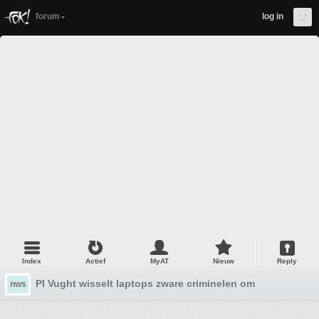
forum
log in
Index
Actief
MyAT
Nieuw
Reply
PI Vught wisselt laptops zware criminelen om
nws