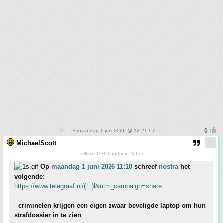
• maandag 1 juni 2026 @ 12:21 • 7
MichaelScott
fulltime CEO//parttime fluffer
Op
maandag 1 juni 2026 11:10
schreef
nostra
het
volgende:
https://www.telegraaf.nl/(...)l&utm_campaign=share
-
criminelen krijgen een eigen zwaar beveligde laptop om hun
strafdossier in te zien