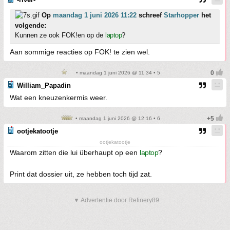
Op
maandag 1 juni 2026 11:22
schreef
Starhopper
het
volgende:
Kunnen ze ook FOK!en op de
laptop
?
Aan sommige reacties op FOK! te zien wel.
• maandag 1 juni 2026 @ 11:34 • 5
William_Papadin
Wat een kneuzenkermis weer.
• maandag 1 juni 2026 @ 12:16 • 6
ootjekatootje
ootjekatootje
Waarom zitten die lui überhaupt op een
laptop
?
Print dat dossier uit, ze hebben toch tijd zat.
▼ Advertentie door Refinery89