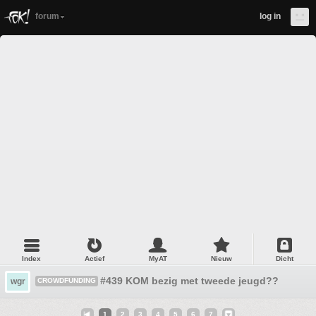
forum
log in
Index
Actief
MyAT
Nieuw
Dicht
#439 KOM bezig met tweede jeugd??
wgr
CROWDFUNDING
1
2
3
4
5
6
7