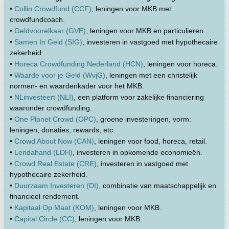
•
Collin Crowdfund (CCF)
, leningen voor MKB met
crowdfundcoach.
•
Geldvoorelkaar (GVE)
, leningen voor MKB en particulieren.
•
Samen In Geld (SIG)
, investeren in vastgoed met hypothecaire
zekerheid.
•
Horeca Crowdfunding Nederland (HCN)
, leningen voor horeca.
•
Waarde voor je Geld (WvjG)
, leningen met een christelijk
normen- en waardenkader voor het MKB.
•
NLinvesteert (NLI)
, een platform voor zakelijke financiering
waaronder crowdfunding.
•
One Planet Crowd (OPC)
, groene investeringen, vorm:
leningen, donaties, rewards, etc.
•
Crowd About Now (CAN)
, leningen voor food, horeca, retail.
•
Lendahand (LDH)
, investeren in opkomende economieën.
•
Crowd Real Estate (CRE)
, investeren in vastgoed met
hypothecaire zekerheid.
•
Duurzaam Investeren (DI)
, combinatie van maatschappelijk en
financieel rendement.
•
Kapitaal Op Maat (KOM)
, leningen voor MKB.
•
Capital Circle (CC)
, leningen voor MKB.