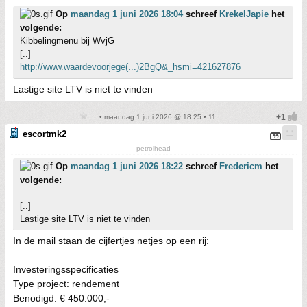
Op
maandag 1 juni 2026 18:04
schreef
KrekelJapie
het
volgende:
Kibbelingmenu bij WvjG
[..]
http://www.waardevoorjege(...)2BgQ&_hsmi=421627876
Lastige site LTV is niet te vinden
• maandag 1 juni 2026 @ 18:25 • 11
escortmk2
petrolhead
Op
maandag 1 juni 2026 18:22
schreef
Fredericm
het
volgende:
[..]
Lastige site LTV is niet te vinden
In de mail staan de cijfertjes netjes op een rij:
Investeringsspecificaties
Type project: rendement
Benodigd: € 450.000,-