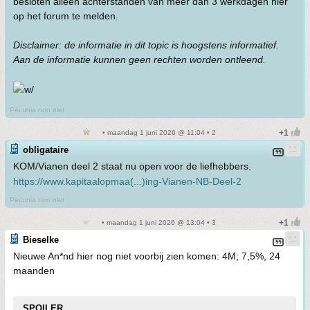
besloten alleen achterstanden van meer dan 3 werkdagen hier
op het forum te melden.
Disclaimer: de informatie in dit topic is hoogstens informatief.
Aan de informatie kunnen geen rechten worden ontleend.
Pecunia non olet
• maandag 1 juni 2026 @ 11:04 • 2
obligataire
KOM/Vianen deel 2 staat nu open voor de liefhebbers.
https://www.kapitaalopmaa(...)ing-Vianen-NB-Deel-2
Pecunia non olet
• maandag 1 juni 2026 @ 13:04 • 3
Bieselke
Nieuwe An*nd hier nog niet voorbij zien komen: 4M; 7,5%, 24
maanden
SPOILER