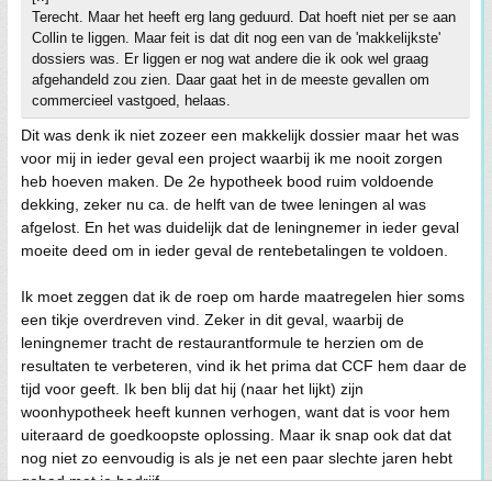
Terecht. Maar het heeft erg lang geduurd. Dat hoeft niet per se aan
Collin te liggen. Maar feit is dat dit nog een van de 'makkelijkste'
dossiers was. Er liggen er nog wat andere die ik ook wel graag
afgehandeld zou zien. Daar gaat het in de meeste gevallen om
commercieel vastgoed, helaas.
Dit was denk ik niet zozeer een makkelijk dossier maar het was
voor mij in ieder geval een project waarbij ik me nooit zorgen
heb hoeven maken. De 2e hypotheek bood ruim voldoende
dekking, zeker nu ca. de helft van de twee leningen al was
afgelost. En het was duidelijk dat de leningnemer in ieder geval
moeite deed om in ieder geval de rentebetalingen te voldoen.
Ik moet zeggen dat ik de roep om harde maatregelen hier soms
een tikje overdreven vind. Zeker in dit geval, waarbij de
leningnemer tracht de restaurantformule te herzien om de
resultaten te verbeteren, vind ik het prima dat CCF hem daar de
tijd voor geeft. Ik ben blij dat hij (naar het lijkt) zijn
woonhypotheek heeft kunnen verhogen, want dat is voor hem
uiteraard de goedkoopste oplossing. Maar ik snap ook dat dat
nog niet zo eenvoudig is als je net een paar slechte jaren hebt
gehad met je bedrijf.