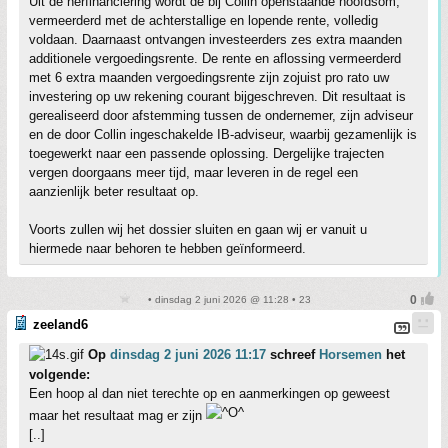
Uit de herfinanciering wordt de bij Collin openstaande hoofdsom,
vermeerderd met de achterstallige en lopende rente, volledig
voldaan. Daarnaast ontvangen investeerders zes extra maanden
additionele vergoedingsrente. De rente en aflossing vermeerderd
met 6 extra maanden vergoedingsrente zijn zojuist pro rato uw
investering op uw rekening courant bijgeschreven. Dit resultaat is
gerealiseerd door afstemming tussen de ondernemer, zijn adviseur
en de door Collin ingeschakelde IB-adviseur, waarbij gezamenlijk is
toegewerkt naar een passende oplossing. Dergelijke trajecten
vergen doorgaans meer tijd, maar leveren in de regel een
aanzienlijk beter resultaat op.
Voorts zullen wij het dossier sluiten en gaan wij er vanuit u
hiermede naar behoren te hebben geïnformeerd.
• dinsdag 2 juni 2026 @ 11:28 • 23
zeeland6
Op
dinsdag 2 juni 2026 11:17
schreef
Horsemen
het
volgende:
Een hoop al dan niet terechte op en aanmerkingen op geweest
maar het resultaat mag er zijn
[..]