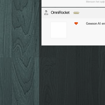
Mensen het spijt
OmniRocket
Gewoon AI en 