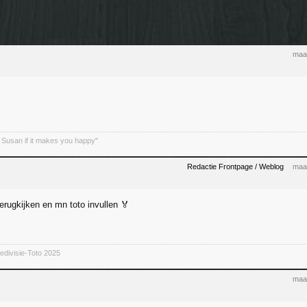
maa
 Susan if it makes you happy"
Redactie Frontpage / Weblog
maa
terugkijken en mn toto invullen 🏅
divisie-Toto 2025
maa