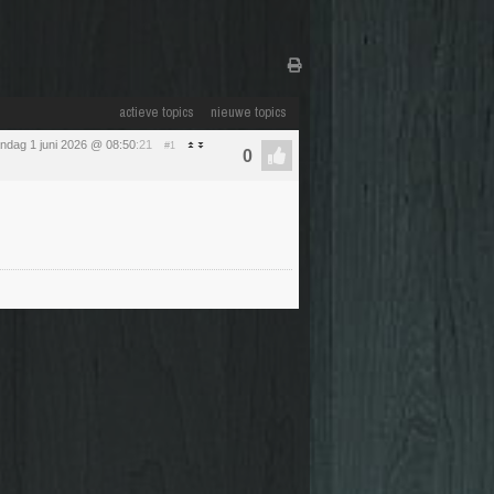
actieve topics
nieuwe topics
ndag 1 juni 2026 @ 08:50
:21
#1