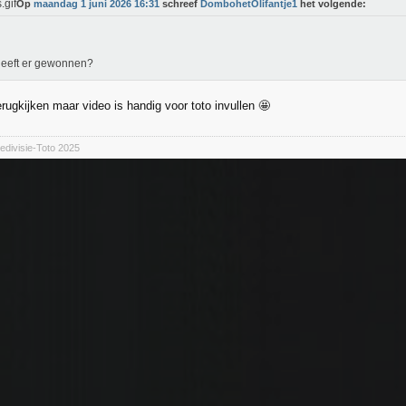
Op
maandag 1 juni 2026 16:31
schreef
DombohetOlifantje1
het volgende:
heeft er gewonnen?
rugkijken maar video is handig voor toto invullen 🤩
divisie-Toto 2025