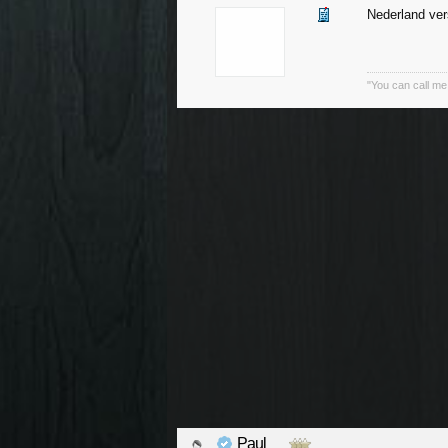
Nederland ver
"You can call me
Paul