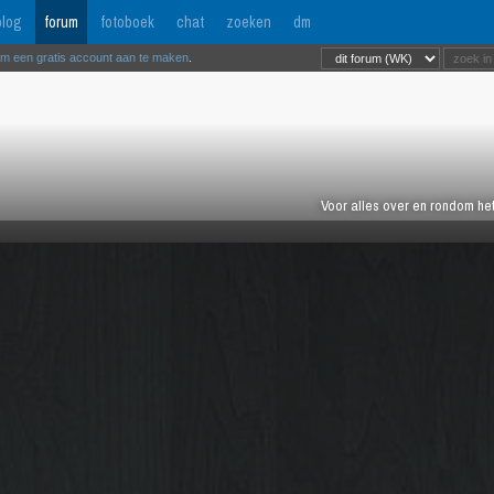
log
forum
fotoboek
chat
zoeken
dm
om een gratis account aan te maken
.
Voor alles over en rondom het