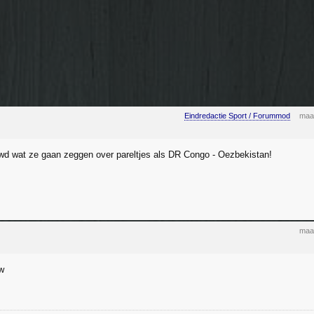
Eindredactie Sport / Forummod
maa
wd wat ze gaan zeggen over pareltjes als DR Congo - Oezbekistan!
maa
w