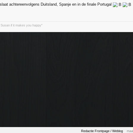
slaat achtereenvolgens Duitsland, Spanje en in de finale Portugal
 Susan if it makes you happy"
Redactie Frontpage / Weblog
maa