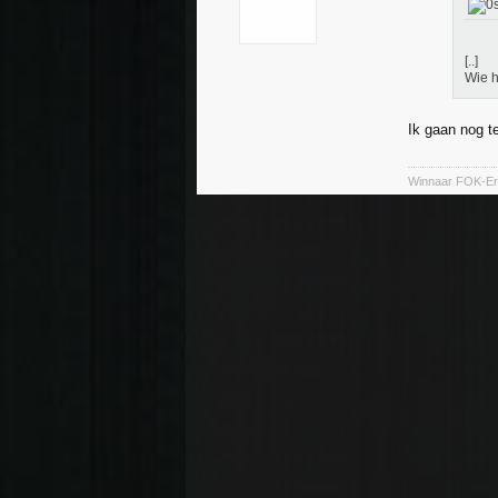
[..]
Wie 
Ik gaan nog te
Winnaar FOK-Ere