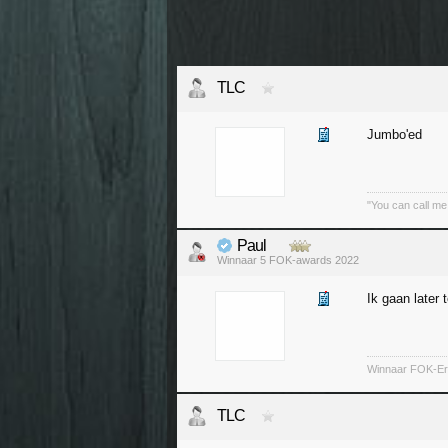
TLC
Jumbo'ed
"You can call me
Paul
Winnaar 5 FOK-awards 2022
Ik gaan later 
Winnaar FOK-Ere
TLC