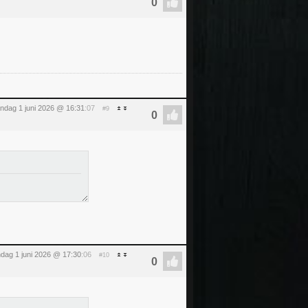
ndag 1 juni 2026 @ 16:31
:07
#9
dag 1 juni 2026 @ 17:30
:06
#10