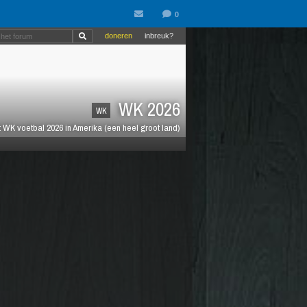
doneren
inbreuk?
WK 2026
WK
 WK voetbal 2026 in Amerika (een heel groot land)