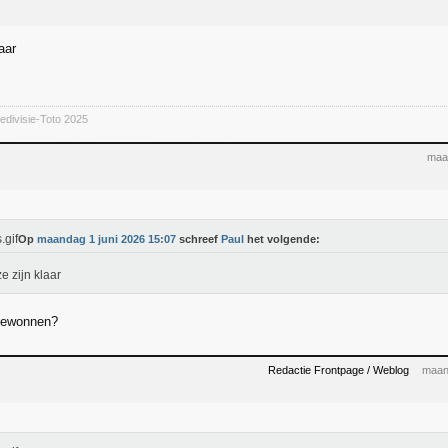
aar
divisie-Toto 2025
maa
Op
maandag 1 juni 2026 15:07
schreef
Paul
het volgende:
e zijn klaar
 gewonnen?
Redactie Frontpage / Weblog
maan