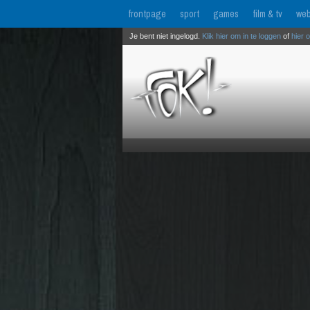
frontpage
sport
games
film & tv
web
Je bent niet ingelogd.
Klik hier om in te loggen
of
hier 