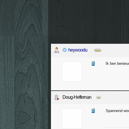
heywoodu
Ik ben benieu
Doug-Heffernan
Spannend wo