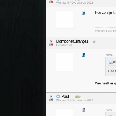
Winnaar 5 FOK-awards 2022
Hee ze zijn kl
Winnaar FOK-Ere
DombohetOlifantje1
UedaGernot
quote:
Hee z
Wie heeft er
Paul
Winnaar 5 FOK-awards 2022
quote: