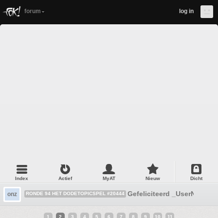
forum
log in
Index
Actief
MyAT
Nieuw
Dicht
Gefeliciteerd _UserName_
onz
RONDE 94 HET DODETOPICSPEL #20444
1
2
3
4
5
6
7
8
9
10
11