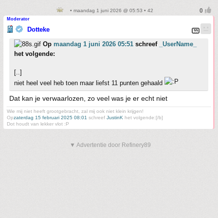
• maandag 1 juni 2026 @ 05:53 • 42
Moderator
Dotteke
Op
maandag 1 juni 2026 05:51
schreef
_UserName_
het volgende:
[..]
niet heel veel heb toen maar liefst 11 punten gehaald
Dat kan je verwaarlozen, zo veel was je er echt niet
Wie mij niet heeft grootgebracht, zal mij ook niet klein krijgen!
Op
zaterdag 15 februari 2025 08:01
schreef
JustinK
het volgende:[/b]
Dot houdt van lekker vlot :P
▼ Advertentie door Refinery89