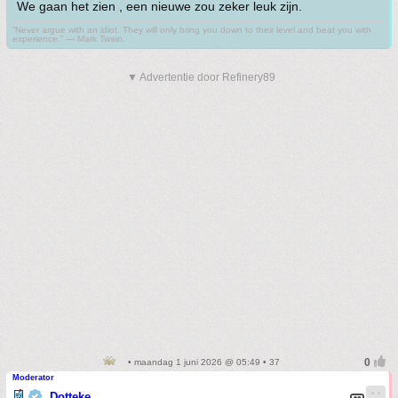
We gaan het zien , een nieuwe zou zeker leuk zijn.
“Never argue with an idiot. They will only bring you down to their level and beat you with
experience.” ― Mark Twain.
▼ Advertentie door Refinery89
• maandag 1 juni 2026 @ 05:49 • 37
Moderator
Dotteke