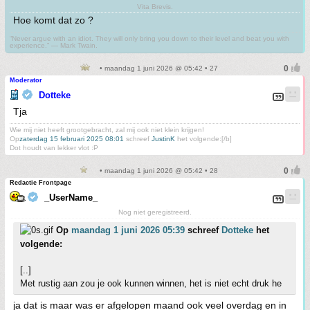
Vita Brevis.
Hoe komt dat zo ?
“Never argue with an idiot. They will only bring you down to their level and beat you with
experience.” ― Mark Twain.
• maandag 1 juni 2026 @ 05:42 • 27
Moderator
Dotteke
Tja
Wie mij niet heeft grootgebracht, zal mij ook niet klein krijgen!
Op
zaterdag 15 februari 2025 08:01
schreef
JustinK
het volgende:[/b]
Dot houdt van lekker vlot :P
• maandag 1 juni 2026 @ 05:42 • 28
Redactie Frontpage
_UserName_
Nog niet geregistreerd.
Op
maandag 1 juni 2026 05:39
schreef
Dotteke
het
volgende:
[..]
Met rustig aan zou je ook kunnen winnen, het is niet echt druk he
ja dat is maar was er afgelopen maand ook veel overdag en in