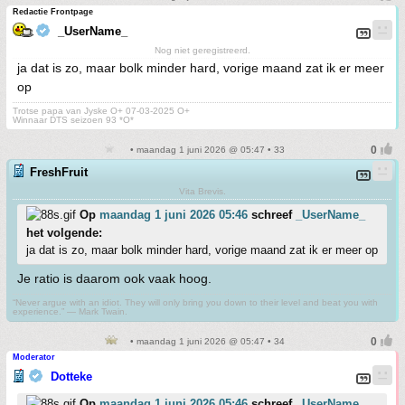
Redactie Frontpage
_UserName_
Nog niet geregistreerd.
ja dat is zo, maar bolk minder hard, vorige maand zat ik er meer
op
Trotse papa van Jyske O+ 07-03-2025 O+
Winnaar DTS seizoen 93 *O*
• maandag 1 juni 2026 @ 05:47 • 33
FreshFruit
Vita Brevis.
Op
maandag 1 juni 2026 05:46
schreef
_UserName_
het volgende:
ja dat is zo, maar bolk minder hard, vorige maand zat ik er meer op
Je ratio is daarom ook vaak hoog.
“Never argue with an idiot. They will only bring you down to their level and beat you with
experience.” ― Mark Twain.
• maandag 1 juni 2026 @ 05:47 • 34
Moderator
Dotteke
Op
maandag 1 juni 2026 05:46
schreef
_UserName_