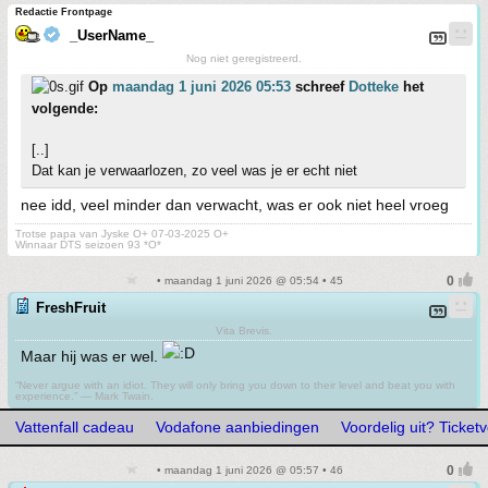
Redactie Frontpage
_UserName_
Nog niet geregistreerd.
Op
maandag 1 juni 2026 05:53
schreef
Dotteke
het
volgende:
[..]
Dat kan je verwaarlozen, zo veel was je er echt niet
nee idd, veel minder dan verwacht, was er ook niet heel vroeg
Trotse papa van Jyske O+ 07-03-2025 O+
Winnaar DTS seizoen 93 *O*
• maandag 1 juni 2026 @ 05:54 • 45
FreshFruit
Vita Brevis.
Maar hij was er wel.
“Never argue with an idiot. They will only bring you down to their level and beat you with
experience.” ― Mark Twain.
Vattenfall cadeau
Vodafone aanbiedingen
Voordelig uit? Ticketv
• maandag 1 juni 2026 @ 05:57 • 46