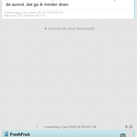
de avond, dat ga ik minder doen
Trotse papa van Jyske O+ 07-03-2025 O+
Winnaar DTS seizoen 93 *O*
▼ Advertentie door Refinery89
• maandag 1 juni 2026 @ 05:43 • 29
FreshFruit