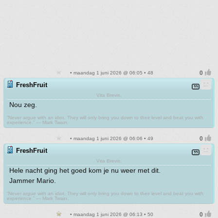
• maandag 1 juni 2026 @ 06:05 • 48
FreshFruit
Vita Brevis.
Nou zeg.
“Never argue with an idiot. They will only bring you down to their level and beat you with
experience.” ― Mark Twain.
• maandag 1 juni 2026 @ 06:06 • 49
FreshFruit
Vita Brevis.
Hele nacht ging het goed kom je nu weer met dit.
Jammer Mario.
“Never argue with an idiot. They will only bring you down to their level and beat you with
experience.” ― Mark Twain.
• maandag 1 juni 2026 @ 06:13 • 50