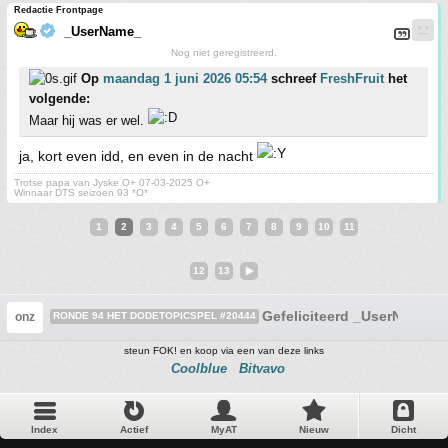
Redactie Frontpage
_UserName_
Nog niet geregistreerd.
Op
maandag 1 juni 2026 05:54
schreef
FreshFruit
het
volgende:
Maar hij was er wel.
ja, kort even idd, en even in de nacht
Trotse papa van Jyske O+ 07-03-2025 O+
Winnaar DTS seizoen 93 *O*
1
2
3
4
5
6
7
8
9
10
11
12
13
Gefeliciteerd _UserName_
onz
RONDE 94 HET DODETOPICSPEL #20444
steun FOK! en koop via een van deze links
Coolblue
Bitvavo
Index
Actief
MyAT
Nieuw
Dicht