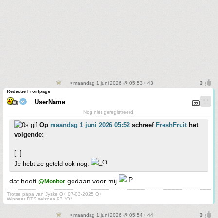
• maandag 1 juni 2026 @ 05:53 • 43
Redactie Frontpage
_UserName_
Nog niet geregistreerd.
Op
maandag 1 juni 2026 05:52
schreef
FreshFruit
het
volgende:
[..]
Je hebt ze geteld ook nog.
dat heeft
gedaan voor mij
@Monitor
Trotse papa van Jyske O+ 07-03-2025 O+
Winnaar DTS seizoen 93 *O*
• maandag 1 juni 2026 @ 05:54 • 44