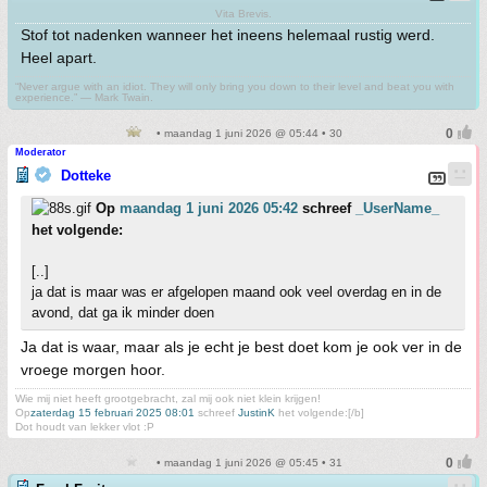
Vita Brevis.
Stof tot nadenken wanneer het ineens helemaal rustig werd.
Heel apart.
“Never argue with an idiot. They will only bring you down to their level and beat you with
experience.” ― Mark Twain.
• maandag 1 juni 2026 @ 05:44 • 30
Moderator
Dotteke
Op
maandag 1 juni 2026 05:42
schreef
_UserName_
het volgende:
[..]
ja dat is maar was er afgelopen maand ook veel overdag en in de
avond, dat ga ik minder doen
Ja dat is waar, maar als je echt je best doet kom je ook ver in de
vroege morgen hoor.
Wie mij niet heeft grootgebracht, zal mij ook niet klein krijgen!
Op
zaterdag 15 februari 2025 08:01
schreef
JustinK
het volgende:[/b]
Dot houdt van lekker vlot :P
• maandag 1 juni 2026 @ 05:45 • 31