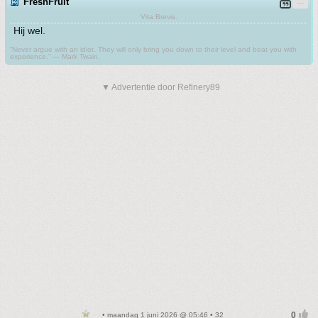
FreshFruit
Vita Brevis.
Hij wel.
“Never argue with an idiot. They will only bring you down to their level and beat you with
experience.” ― Mark Twain.
▼ Advertentie door Refinery89
• maandag 1 juni 2026 @ 05:46 • 32