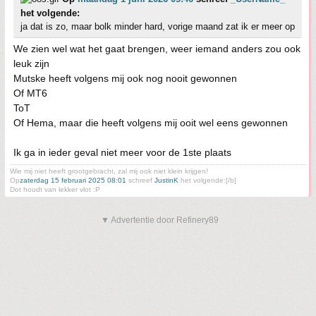
het volgende:
ja dat is zo, maar bolk minder hard, vorige maand zat ik er meer op
We zien wel wat het gaat brengen, weer iemand anders zou ook
leuk zijn
Mutske heeft volgens mij ook nog nooit gewonnen
Of MT6
ToT
Of Hema, maar die heeft volgens mij ooit wel eens gewonnen
Ik ga in ieder geval niet meer voor de 1ste plaats
Wie mij niet heeft grootgebracht, zal mij ook niet klein krijgen!
Op
zaterdag 15 februari 2025 08:01
schreef
JustinK
het volgende:[/b]
Dot houdt van lekker vlot :P
▼ Advertentie door Refinery89