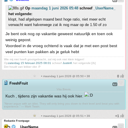
Op
maandag 1 juni 2026 05:48
schreef
_UserName_
het volgende:
klopt, had afgelopen maand best hoge ratio, niet meer echt
verwacht want halverwege zat ik nog maar op de 1.50 of zo
Je bent ook nog op vakantie geweest natuurlijk en toen ook
weinig gepost.
Voordeel in de vroeg ochtend is vaak dat je met een post best
veel punten kan pakken als je geluk hebt
Wie mij niet heeft grootgebracht, zal mij ook niet klein krijgen!
Op
zaterdag 15 februari 2025 08:01
schreef
JustinK
het volgende:[/b]
Dot houdt van lekker vlot :P
• maandag 1 juni 2026 @ 05:50 • 38
FreshFruit
Vita Brevis.
Kuch , tijdens zijn vakantie was hij ook hier.
“Never argue with an idiot. They will only bring you down to their level and beat you with
experience.” ― Mark Twain.
• maandag 1 juni 2026 @ 05:51 • 39
Redactie Frontpage
_UserName_