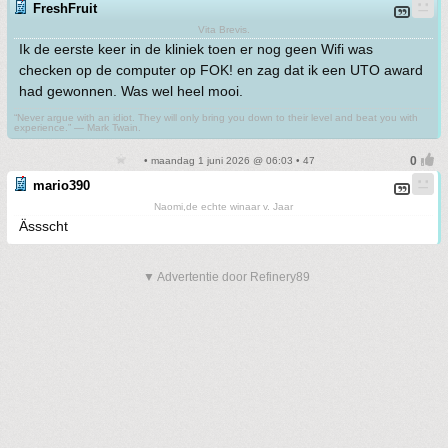
FreshFruit
Vita Brevis.
Ik de eerste keer in de kliniek toen er nog geen Wifi was
checken op de computer op FOK! en zag dat ik een UTO award
had gewonnen. Was wel heel mooi.
“Never argue with an idiot. They will only bring you down to their level and beat you with
experience.” ― Mark Twain.
• maandag 1 juni 2026 @ 06:03 • 47
mario390
Naomi,de echte winaar v. Jaar
Ässscht
▼ Advertentie door Refinery89