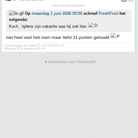
Nog niet geregistreerd.
Op
maandag 1 juni 2026 05:50
schreef
FreshFruit
het
volgende:
Kuch , tijdens zijn vakantie was hij ook hier.
niet heel veel heb toen maar liefst 11 punten gehaald
Trotse papa van Jyske O+ 07-03-2025 O+
Winnaar DTS seizoen 93 *O*
▼ Advertentie door Refinery89