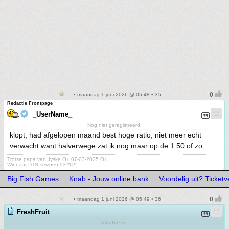
• maandag 1 juni 2026 @ 05:48 • 35
Redactie Frontpage
_UserName_
Nog niet geregistreerd.
klopt, had afgelopen maand best hoge ratio, niet meer echt
verwacht want halverwege zat ik nog maar op de 1.50 of zo
Trotse papa van Jyske O+ 07-03-2025 O+
Winnaar DTS seizoen 93 *O*
Big Fish Games
Knab - Jouw online bank
Voordelig uit? Ticketve
• maandag 1 juni 2026 @ 05:49 • 36
FreshFruit
Vita Brevis.