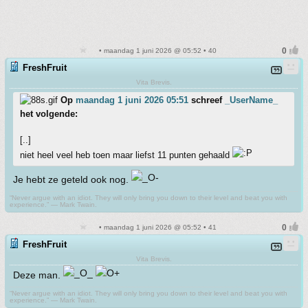
• maandag 1 juni 2026 @ 05:52 • 40
FreshFruit
Vita Brevis.
Op
maandag 1 juni 2026 05:51
schreef
_UserName_
het volgende:
[..]
niet heel veel heb toen maar liefst 11 punten gehaald
Je hebt ze geteld ook nog.
“Never argue with an idiot. They will only bring you down to their level and beat you with
experience.” ― Mark Twain.
• maandag 1 juni 2026 @ 05:52 • 41
FreshFruit
Vita Brevis.
Deze man.
“Never argue with an idiot. They will only bring you down to their level and beat you with
experience.” ― Mark Twain.