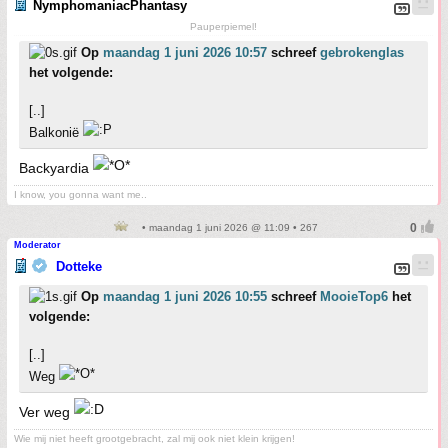
NymphomaniacPhantasy
Pauperpiemel!
Op
maandag 1 juni 2026 10:57
schreef
gebrokenglas
het volgende:
[..]
Balkonië
Backyardia
I know, you gonna want me..
• maandag 1 juni 2026 @ 11:09 • 267
Moderator
Dotteke
Op
maandag 1 juni 2026 10:55
schreef
MooieTop6
het
volgende:
[..]
Weg
Ver weg
Wie mij niet heeft grootgebracht, zal mij ook niet klein krijgen!