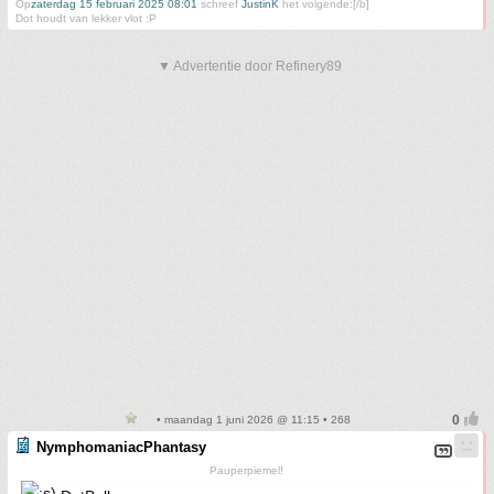
Op
zaterdag 15 februari 2025 08:01
schreef
JustinK
het volgende:[/b]
Dot houdt van lekker vlot :P
▼ Advertentie door Refinery89
• maandag 1 juni 2026 @ 11:15 • 268
NymphomaniacPhantasy
Pauperpiemel!