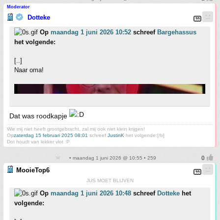
Moderator
Dotteke
Op
maandag 1 juni 2026 10:52
schreef
Bargehassus
het volgende:
[..]
Naar oma!
Dat was roodkapje
Wie mij niet heeft grootgebracht, zal mij ook niet klein krijgen!
Op
zaterdag 15 februari 2025 08:01
schreef
JustinK
het volgende:[/b]
Dot houdt van lekker vlot :P
• maandag 1 juni 2026 @ 10:55 • 259
MooieTop6
JUS MOET BLIJVEN
Op
maandag 1 juni 2026 10:48
schreef
Dotteke
het
volgende: