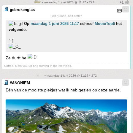
• maandag 1 juni 2026 @ 11:17 • 271
gebrokenglas
Half human, half coffee
Op
maandag 1 juni 2026 11:17
schreef
MooieTop6
het
volgende:
[..]
Ze durft he
Coffee. Gets you up and moving in the mornings.
• maandag 1 juni 2026 @ 11:17 • 272
#ANONIEM
Eén van de mooiste plekjes wat ik heb gezien op deze aarde.