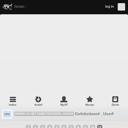
forum
log in
Index
Actief
MyAT
Nieuw
Dicht
Gefeliciteerd _UserName_
onz
RONDE 94 HET DODETOPICSPEL #20444
1
2
3
4
5
6
7
8
9
10
11