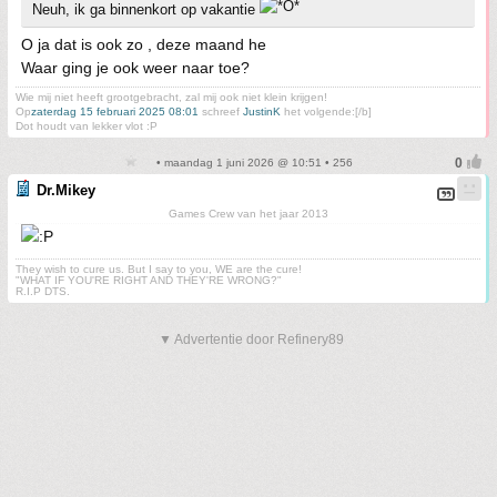
Neuh, ik ga binnenkort op vakantie
O ja dat is ook zo , deze maand he
Waar ging je ook weer naar toe?
Wie mij niet heeft grootgebracht, zal mij ook niet klein krijgen!
Op
zaterdag 15 februari 2025 08:01
schreef
JustinK
het volgende:[/b]
Dot houdt van lekker vlot :P
• maandag 1 juni 2026 @ 10:51 • 256
Dr.Mikey
Games Crew van het jaar 2013
They wish to cure us. But I say to you, WE are the cure!
"WHAT IF YOU'RE RIGHT AND THEY'RE WRONG?"
R.I.P DTS.
▼ Advertentie door Refinery89