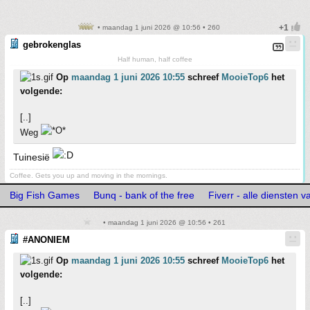
• maandag 1 juni 2026 @ 10:56 • 260
gebrokenglas
Half human, half coffee
Op
maandag 1 juni 2026 10:55
schreef
MooieTop6
het
volgende:
[..]
Weg
Tuinesië
Coffee. Gets you up and moving in the mornings.
Big Fish Games
Bunq - bank of the free
Fiverr - alle diensten v
• maandag 1 juni 2026 @ 10:56 • 261
#ANONIEM
Op
maandag 1 juni 2026 10:55
schreef
MooieTop6
het
volgende:
[..]