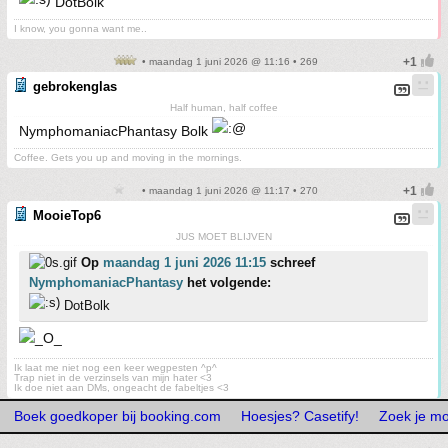
DotBolk
I know, you gonna want me..
• maandag 1 juni 2026 @ 11:16 • 269
gebrokenglas
Half human, half coffee
NymphomaniacPhantasy Bolk
Coffee. Gets you up and moving in the mornings.
• maandag 1 juni 2026 @ 11:17 • 270
MooieTop6
JUS MOET BLIJVEN
Op
maandag 1 juni 2026 11:15
schreef
NymphomaniacPhantasy
het volgende:
DotBolk
Ik laat me niet nog een keer wegpesten ^p^
Trap niet in de verzinsels van mijn hater <3
Ik doe niet aan DMs, ongeacht de fabeltjes <3
Boek goedkoper bij booking.com
Hoesjes? Casetify!
Zoek je m