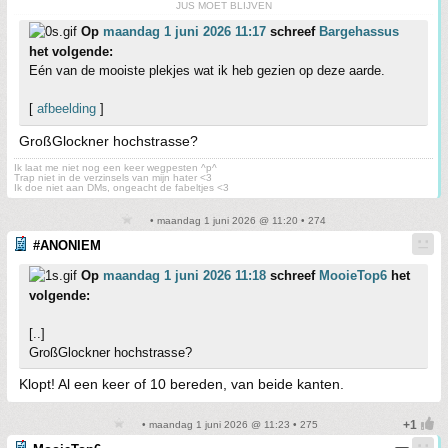
JUS MOET BLIJVEN
Op
maandag 1 juni 2026 11:17
schreef
Bargehassus
het volgende:
Eén van de mooiste plekjes wat ik heb gezien op deze aarde.
[
afbeelding
]
GroßGlockner hochstrasse?
Ik laat me niet nog een keer wegpesten ^p^
Trap niet in de verzinsels van mijn hater <3
Ik doe niet aan DMs, ongeacht de fabeltjes <3
• maandag 1 juni 2026 @ 11:20 • 274
#ANONIEM
Op
maandag 1 juni 2026 11:18
schreef
MooieTop6
het
volgende:
[..]
GroßGlockner hochstrasse?
Klopt! Al een keer of 10 bereden, van beide kanten.
• maandag 1 juni 2026 @ 11:23 • 275