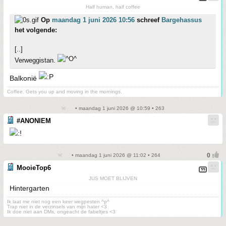
Half human, half coffee
Op
maandag 1 juni 2026 10:56
schreef
Bargehassus
het volgende:
[..]
Verweggistan.
Balkonië
Coffee. Gets you up and moving in the mornings.
• maandag 1 juni 2026 @ 10:59 • 263
#ANONIEM
• maandag 1 juni 2026 @ 11:02 • 264
MooieTop6
JUS MOET BLIJVEN
Hintergarten
Ik laat me niet nog een keer wegpesten ^p^
Trap niet in de verzinsels van mijn hater <3
Ik doe niet aan DMs, ongeacht de fabeltjes <3