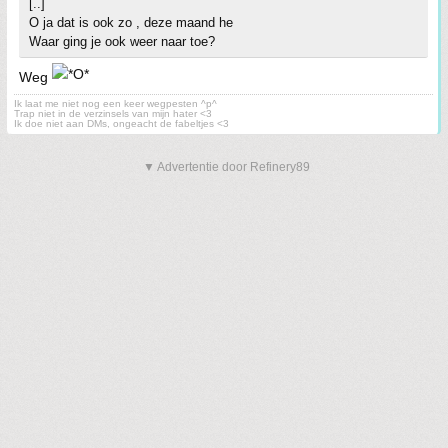
[..]
O ja dat is ook zo , deze maand he
Waar ging je ook weer naar toe?
Weg
Ik laat me niet nog een keer wegpesten ^p^
Trap niet in de verzinsels van mijn hater <3
Ik doe niet aan DMs, ongeacht de fabeltjes <3
▼ Advertentie door Refinery89