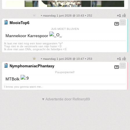
• maandag 1 juni 2026 @ 10:43 • 252
MooieTop6
JUS MOET BLIJVEN
Mannekoor Karrespoor
Ik laat me niet nog een keer wegpesten ^p^
Trap niet in de verzinsels van mijn hater <3
Ik doe niet aan DMs, ongeacht de fabeltjes <3
• maandag 1 juni 2026 @ 10:47 • 253
NymphomaniacPhantasy
Pauperpiemel!
MTBolk
I know, you gonna want me..
▼ Advertentie door Refinery89