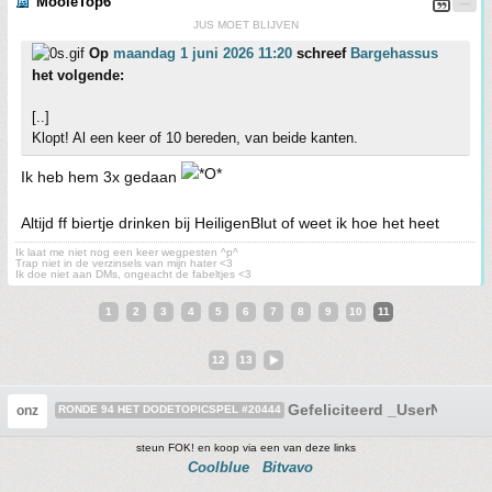
MooieTop6
JUS MOET BLIJVEN
Op
maandag 1 juni 2026 11:20
schreef
Bargehassus
het volgende:
[..]
Klopt! Al een keer of 10 bereden, van beide kanten.
Ik heb hem 3x gedaan
Altijd ff biertje drinken bij HeiligenBlut of weet ik hoe het heet
Ik laat me niet nog een keer wegpesten ^p^
Trap niet in de verzinsels van mijn hater <3
Ik doe niet aan DMs, ongeacht de fabeltjes <3
1
2
3
4
5
6
7
8
9
10
11
12
13
Gefeliciteerd _UserName_
onz
RONDE 94 HET DODETOPICSPEL #20444
steun FOK! en koop via een van deze links
Coolblue
Bitvavo