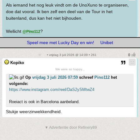
Als iemand het nog leuk vindt om de UnoXuno te organiseren,
doe dat vooral. Ik ben zelf een deel van de Tour in het
buitenland, dus kan het niet bijhouden.
Wellicht
?
@Pino112
Speel mee met Lucky Day en win!
Unibet
• vrijdag 3 juli 2026 @ 14:09 • 261
Kopiko
We were so happy...
Op
vrijdag 3 juli 2026 07:59
schreef
Pino112
het
volgende:
https://www.instagram.com/reel/DaS2ySMtwZ4
Roeiact is ook in Barcelona aanbeland.
Stukje weerzinwekkendheid.
▼ Advertentie door Refinery89