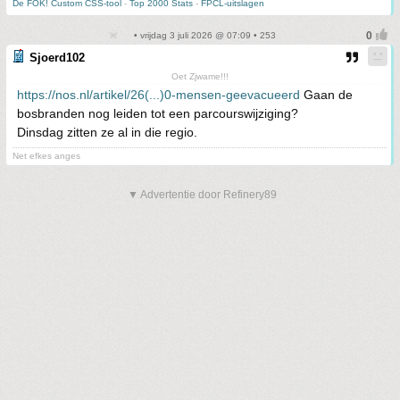
De FOK! Custom CSS-tool
-
Top 2000 Stats
-
FPCL-uitslagen
• vrijdag 3 juli 2026 @ 07:09 • 253
Sjoerd102
Oet Zjwame!!!
https://nos.nl/artikel/26(...)0-mensen-geevacueerd
Gaan de
bosbranden nog leiden tot een parcourswijziging?
Dinsdag zitten ze al in die regio.
Net efkes anges
▼ Advertentie door Refinery89