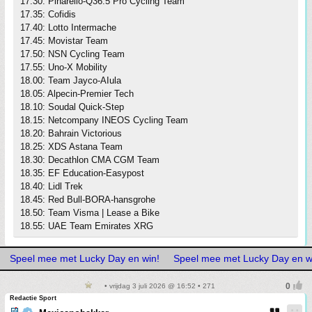
17.30: Pinarello-Q36.5 Pro Cycling Team
17.35: Cofidis
17.40: Lotto Intermache
17.45: Movistar Team
17.50: NSN Cycling Team
17.55: Uno-X Mobility
18.00: Team Jayco-AIula
18.05: Alpecin-Premier Tech
18.10: Soudal Quick-Step
18.15: Netcompany INEOS Cycling Team
18.20: Bahrain Victorious
18.25: XDS Astana Team
18.30: Decathlon CMA CGM Team
18.35: EF Education-Easypost
18.40: Lidl Trek
18.45: Red Bull-BORA-hansgrohe
18.50: Team Visma | Lease a Bike
18.55: UAE Team Emirates XRG
Speel mee met Lucky Day en win!
Speel mee met Lucky Day en w
• vrijdag 3 juli 2026 @ 16:52 • 271
Redactie Sport