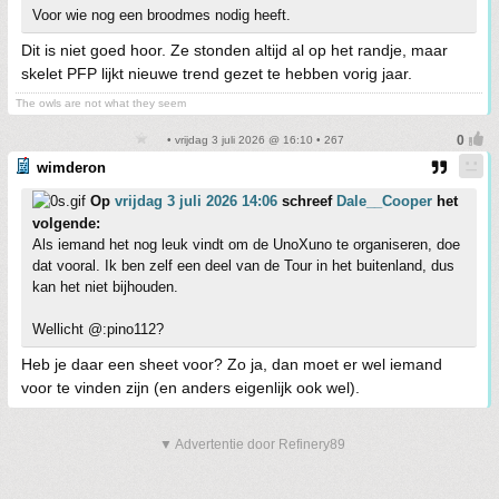
Voor wie nog een broodmes nodig heeft.
Dit is niet goed hoor. Ze stonden altijd al op het randje, maar
skelet PFP lijkt nieuwe trend gezet te hebben vorig jaar.
The owls are not what they seem
• vrijdag 3 juli 2026 @ 16:10 • 267
wimderon
Op
vrijdag 3 juli 2026 14:06
schreef
Dale__Cooper
het
volgende:
Als iemand het nog leuk vindt om de UnoXuno te organiseren, doe
dat vooral. Ik ben zelf een deel van de Tour in het buitenland, dus
kan het niet bijhouden.
Wellicht @:pino112?
Heb je daar een sheet voor? Zo ja, dan moet er wel iemand
voor te vinden zijn (en anders eigenlijk ook wel).
▼ Advertentie door Refinery89