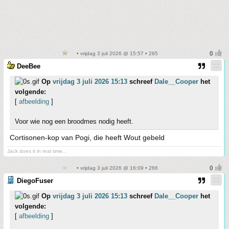
• vrijdag 3 juli 2026 @ 15:57 • 265
DeeBee
Op
vrijdag 3 juli 2026 15:13
schreef
Dale__Cooper
het
volgende:
[
afbeelding
]
Voor wie nog een broodmes nodig heeft.
Cortisonen-kop van Pogi, die heeft Wout gebeld
Jack does it in real time...
• vrijdag 3 juli 2026 @ 16:09 • 266
DiegoFuser
Op
vrijdag 3 juli 2026 15:13
schreef
Dale__Cooper
het
volgende:
[
afbeelding
]