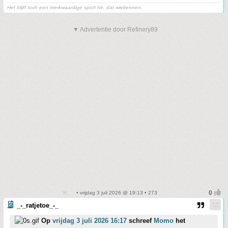
Het blijft toch een merkwaardige sport hè, dat wielrennen.
▼ Advertentie door Refinery89
• vrijdag 3 juli 2026 @ 19:13 • 273
_-_ratjetoe_-_
Op
vrijdag 3 juli 2026 16:17
schreef
Momo
het