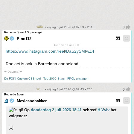
• vrijdag 3 juli 2026 @ 07:59 • 254
Redactie Sport / Supervogel
Pino112
Pino van Luna O+
https://www.instagram.com/reel/DaS2ySMtwZ4
Roeiact is ook in Barcelona aanbeland.
❤ DeLuna ❤
-------
De FOK! Custom CSS-tool
-
Top 2000 Stats
-
FPCL-uitslagen
• vrijdag 3 juli 2026 @ 09:45 • 255
Redactie Sport
Mexicanobakker
Op
donderdag 2 juli 2026 18:41
schreef
H.Vviv
het
volgende:
[..]