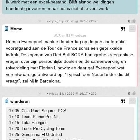
Ik werk met een excel-bestand. Blijft alsnog wel dingen
handmatig invoeren, maar het is niet al te veel werk.
• vrijdag 3 juli 2026 @ 16:17 • 269
Momo
WLR en ESF hooligan
Remco Evenepoel maakte donderdag op de persconferentie
voorafgaand aan de Tour de France soms een geprikkelde
indruk. De kopman van Red Bull-BORA-hansgrohe kreeg enkele
vragen over zijn persoonlijke doelen en de samenwerking en
rolverdeling met Florian Lipowitz en daar gaf Evenepoel wat
verontwaardigd antwoord op. “Typisch een Nederlander die dit
vraagt”, zei hij in Barcelona.
• vrijdag 3 juli 2026 @ 16:17 • 270
wimderon
17.05: Caja Rural-Seguros RGA
17.10: Team Picnic PostNL
17.15: Total Energies
17.20: Tudor Pro Cycling Team
17.25: Gorupama-FDJ United