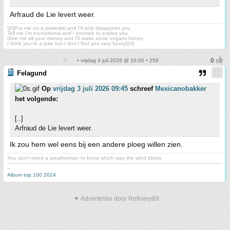
Arfraud de Lie levert weer.
\[i\]Put me on a pedestal and I'll only disappoint you
Tell me I'm exceptional and I promise to exploit you
Give me all your money and I'll make some origami honey
I think you're a joke but I don't find you very funny\[/i\]
• vrijdag 3 juli 2026 @ 10:00 • 256
Felagund
Op
vrijdag 3 juli 2026 09:45
schreef
Mexicanobakker
het volgende:
[..]
Arfraud de Lie levert weer.
Ik zou hem wel eens bij een andere ploeg willen zien.
You don't need a weatherman to know which way the wind blows.
-------------------------------------------------------------------------------------------------------------------------------------------
--
Album top 100 2024
▼ Advertentie door Refinery89