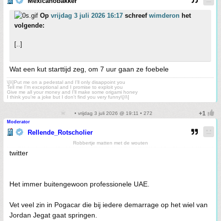
Mexicanobakker
Op
vrijdag 3 juli 2026 16:17
schreef
wimderon
het
volgende:
[..]
Wat een kut starttijd zeg, om 7 uur gaan ze foebele
\[i\]Put me on a pedestal and I'll only disappoint you
Tell me I'm exceptional and I promise to exploit you
Give me all your money and I'll make some origami honey
I think you're a joke but I don't find you very funny\[/i\]
• vrijdag 3 juli 2026 @ 19:11 • 272
Moderator
Rellende_Rotscholier
Robbertje matten met de wouten
twitter
Het immer buitengewoon professionele UAE.
Vet veel zin in Pogacar die bij iedere demarrage op het wiel van
Jordan Jegat gaat springen.