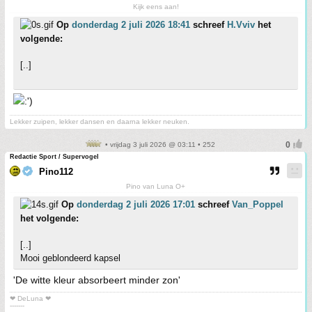
Kijk eens aan!
Op
donderdag 2 juli 2026 18:41
schreef
H.Vviv
het
volgende:
[..]
Lekker zuipen, lekker dansen en daarna lekker neuken.
• vrijdag 3 juli 2026 @ 03:11 • 252
Redactie Sport / Supervogel
Pino112
Pino van Luna O+
Op
donderdag 2 juli 2026 17:01
schreef
Van_Poppel
het volgende:
[..]
Mooi geblondeerd kapsel
'De witte kleur absorbeert minder zon'
❤ DeLuna ❤
-------