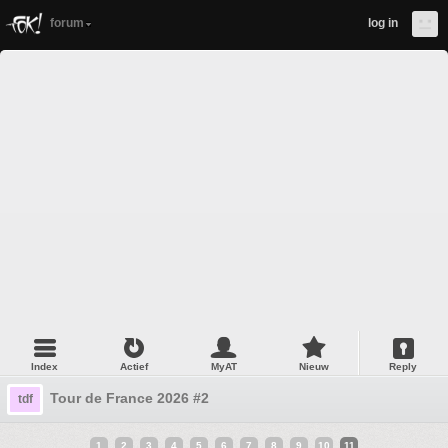
forum
log in
Index
Actief
MyAT
Nieuw
Reply
Tour de France 2026 #2
tdf
1
2
3
4
5
6
7
8
9
10
11