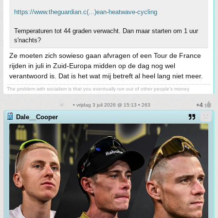
https://www.theguardian.c(...)ean-heatwave-cycling
Temperaturen tot 44 graden verwacht. Dan maar starten om 1 uur
s'nachts?
Ze moeten zich sowieso gaan afvragen of een Tour de France
rijden in juli in Zuid-Europa midden op de dag nog wel
verantwoord is. Dat is het wat mij betreft al heel lang niet meer.
The problem with socialism is that you eventually run out of other people's money
• vrijdag 3 juli 2026 @ 15:13 • 263
Dale__Cooper