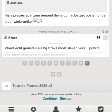
Barcelona.
Hij is precies zo’n zuur iemand die je op hln.be ziet posten onder
ieder wielerartikel
• vrijdag 3 juli 2026 @ 20:15 • 275
Szura
Kijk eens aan!
Wordt echt genieten als hij straks moet slaven voor Lipowitz
Lekker zuipen, lekker dansen en daarna lekker neuken.
1
2
3
4
5
6
7
8
9
10
11
12
Tour de France 2026 #2
tdf
steun FOK! en koop via een van deze links
Coolblue
Bitvavo