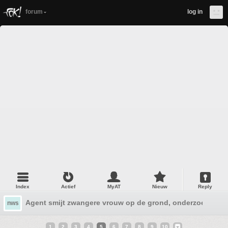
forum
log in
Index
Actief
MyAT
Nieuw
Reply
Agent smijt zwangere vrouw op de grond, onderzoek gesta
nws
1
2
3
4
5
6
7
8
9
10