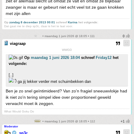
ziet er allemaal slecht uit omdat ze valt en omdat ze blijkbaar
zwanger is maar er gebeurt niet echt veel tot ze gaan knokken
met zijn allen
Op
zondag 8 december 2013 00:01
schreef
Karina
het volgende:
Dat gaat me te diep sp3c, daar is het te laat voor.
• maandag 1 juni 2026 @ 18:05 • 111
viagraap
WWGD
Op
maandag 1 juni 2026 18:04
schreef
Friday12
het
volgende:
[..]
ga jij lekker verder met schuimbekken dan
Ben je zo snel geïntimideerd? Van zo'n fragiel sneeuwvlokje had
ik niet zo'n tering simpel idee over proportioneel geweld
verwacht moet ik zeggen.
What Would Goku Do
• maandag 1 juni 2026 @ 18:05 • 112
Moderator
sp3c