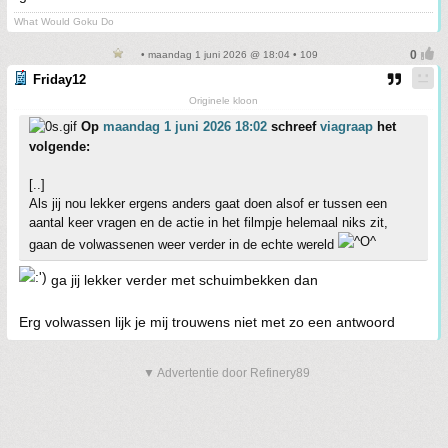
What Would Goku Do
• maandag 1 juni 2026 @ 18:04 • 109
Friday12
Originele kloon
Op
maandag 1 juni 2026 18:02
schreef
viagraap
het
volgende:
[..]
Als jij nou lekker ergens anders gaat doen alsof er tussen een
aantal keer vragen en de actie in het filmpje helemaal niks zit,
gaan de volwassenen weer verder in de echte wereld
ga jij lekker verder met schuimbekken dan
Erg volwassen lijk je mij trouwens niet met zo een antwoord
▼ Advertentie door Refinery89