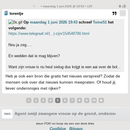
• maandag 1 juni 2026 @ 19:50 • 125
torentje
Op
maandag 1 juni 2026 19:43
schreef
Toine51
het
volgende:
https://www.telegraaf.nl/(...)-zijn/154548790.html
Nou ja zeg.....
En wedden dat ie mag blijven?
Want zijn vrouw is nu heul sielug dus krijgt ie een aai over de bol...
Heb je ook een bron die gratis het nieuws verspreid? Zodat de
mensen ook over dat nieuws kunnen meepraten. Of houd jij
liever onderonsjes met rijken?
1
2
3
4
5
6
7
8
9
10
Agent smijt zwangere vrouw op de grond, onderzoek gesta
nws
steun FOK! en koop via een van deze links
Coolblue
Bitvavo