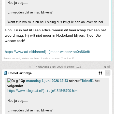
Nou ja zeg.....
En wedden dat ie mag blijven?
Want zijn vrouw is nu heul sielug dus krijgt ie een aai over de bol...
Goh. En in het AD een artikel waarin dit heerschap zelf aan het
woord mag. Hij wilt niet meer in Nederland blijven. Tjee. Die
wesam toch!
https://www.ad.nl/binnenl(...)meer-wonen~ae0a86e9/
Roses are red, violets are blue. Invalid character '}' at line 32
• maandag 1 juni 2026 @ 19:48 • 124
ColorCartridge
Op
maandag 1 juni 2026 19:43
schreef
Toine51
het
volgende:
https://www.telegraaf.nl/(...)-zijn/154548790.html
Nou ja zeg.....
En wedden dat ie mag blijven?