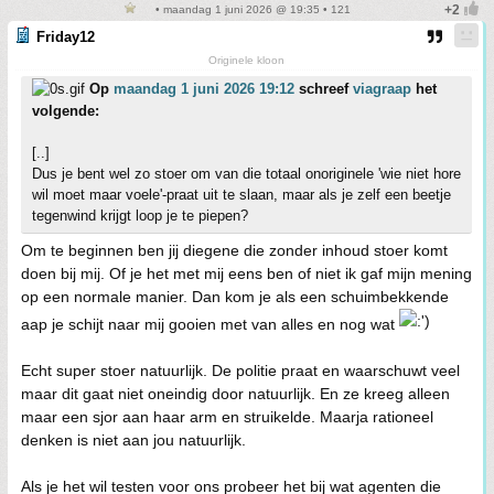
• maandag 1 juni 2026 @ 19:35 • 121
Friday12
Originele kloon
Op
maandag 1 juni 2026 19:12
schreef
viagraap
het
volgende:
[..]
Dus je bent wel zo stoer om van die totaal onoriginele 'wie niet hore
wil moet maar voele'-praat uit te slaan, maar als je zelf een beetje
tegenwind krijgt loop je te piepen?
Om te beginnen ben jij diegene die zonder inhoud stoer komt
doen bij mij. Of je het met mij eens ben of niet ik gaf mijn mening
op een normale manier. Dan kom je als een schuimbekkende
aap je schijt naar mij gooien met van alles en nog wat
Echt super stoer natuurlijk. De politie praat en waarschuwt veel
maar dit gaat niet oneindig door natuurlijk. En ze kreeg alleen
maar een sjor aan haar arm en struikelde. Maarja rationeel
denken is niet aan jou natuurlijk.
Als je het wil testen voor ons probeer het bij wat agenten die