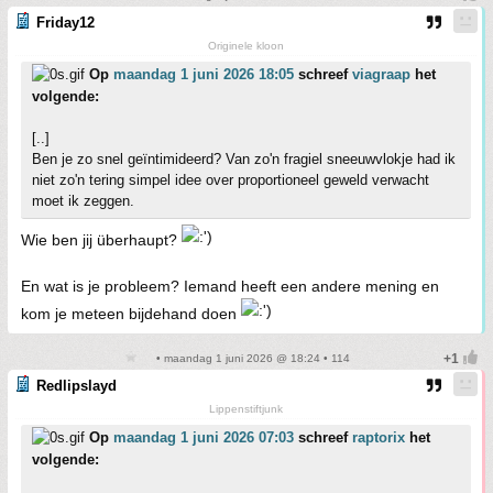
Friday12
Originele kloon
Op
maandag 1 juni 2026 18:05
schreef
viagraap
het
volgende:
[..]
Ben je zo snel geïntimideerd? Van zo'n fragiel sneeuwvlokje had ik
niet zo'n tering simpel idee over proportioneel geweld verwacht
moet ik zeggen.
Wie ben jij überhaupt?
En wat is je probleem? Iemand heeft een andere mening en
kom je meteen bijdehand doen
• maandag 1 juni 2026 @ 18:24 • 114
Redlipslayd
Lippenstiftjunk
Op
maandag 1 juni 2026 07:03
schreef
raptorix
het
volgende: