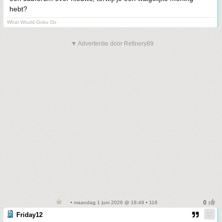
hebt?
What Would Goku Do
▼ Advertentie door Refinery89
• maandag 1 juni 2026 @ 18:49 • 116
Friday12