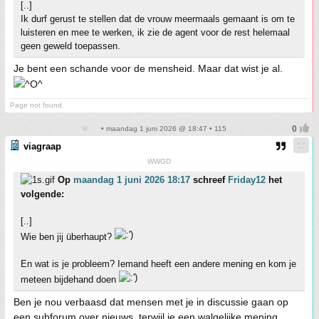
[..]
Ik durf gerust te stellen dat de vrouw meermaals gemaant is om te
luisteren en mee te werken, ik zie de agent voor de rest helemaal
geen geweld toepassen.
Je bent een schande voor de mensheid. Maar dat wist je al.
Page not found.
• maandag 1 juni 2026 @ 18:47 • 115
viagraap
WWGD
Op
maandag 1 juni 2026 18:17
schreef
Friday12
het
volgende:
[..]
Wie ben jij überhaupt?
En wat is je probleem? Iemand heeft een andere mening en kom je
meteen bijdehand doen
Ben je nou verbaasd dat mensen met je in discussie gaan op
een subforum over nieuws, terwijl je een walgelijke mening