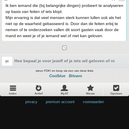
Ik ben iemand die (bij belangrijke dingen) probeert te analyseren
op basis van feiten of iets klopt.
Mijn ervaring is dat veel mensen sterk kunnen lullen ook als het
niet op de waarheid gebasseerd is. Door dan de feiten erbij te
nemen of te onderzoeken vallen dit soort gasten vaak door de
mand en weet je of je iemand wel of niet kan geloven.
Hoe bepaal je voor jezelf of je iets wil geloven of niet?
gc
steun FOK! en koop via een van deze links
Coolblue
Bitvavo
Index
Actief
MyAT
Nieuw
Opslaan
privacy
•
premium account
•
voorwaarden