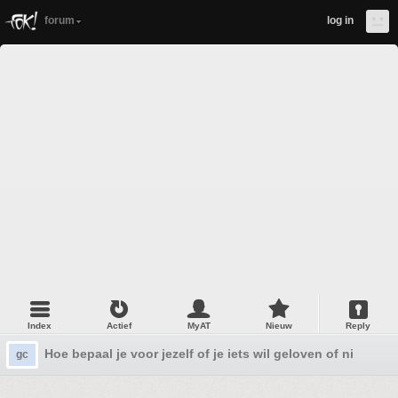
forum
log in
Index
Actief
MyAT
Nieuw
Reply
Hoe bepaal je voor jezelf of je iets wil geloven of niet?
gc