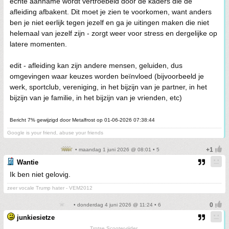
échte aanname wordt vertroebeld door de kaders die de
afleiding afbakent. Dit moet je zien te voorkomen, want anders
ben je niet eerlijk tegen jezelf en ga je uitingen maken die niet
helemaal van jezelf zijn - zorgt weer voor stress en dergelijke op
latere momenten.
edit - afleiding kan zijn andere mensen, geluiden, dus
omgevingen waar keuzes worden beïnvloed (bijvoorbeeld je
werk, sportclub, vereniging, in het bijzijn van je partner, in het
bijzijn van je familie, in het bijzijn van je vrienden, etc)
Bericht 7% gewijzigd door Metalfrost op 01-06-2026 07:38:44
Google is your friend, abuse your friends
• maandag 1 juni 2026 @ 08:01 • 5
Wantie
Ik ben niet gelovig.
zeer vocale Trump hater - VEM2012
• donderdag 4 juni 2026 @ 11:24 • 6
junkiesietze
Trotse Scooter-rijder.