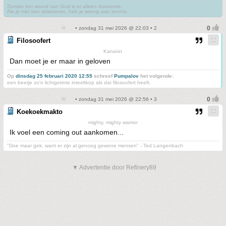
Zonder het woord van God is er alleen duisternis.
Als je niet kan relativeren, heb je weinig aan kennis.
• zondag 31 mei 2026 @ 22:03 • 2
Filosoofert
Kanaïet
Dan moet je er maar in geloven
Op
dinsdag 25 februari 2020 12:55
schreef
Pumpalov
het volgende:
een beetje zo'n lichtgetinte inteeltkop als dat filosoofert heeft.
• zondag 31 mei 2026 @ 22:56 • 3
Koekoekmakto
mighty, mighty warrior
Ik voel een coming out aankomen...
"Doe maar gek, want er zijn al genoeg gewone mensen" - Ted Langenbach
▼ Advertentie door Refinery89