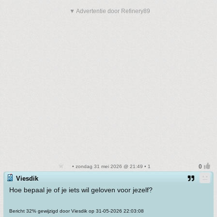
▼ Advertentie door Refinery89
• zondag 31 mei 2026 @ 21:49 • 1
Viesdik
Hoe bepaal je of je iets wil geloven voor jezelf?
Bericht 32% gewijzigd door Viesdik op 31-05-2026 22:03:08