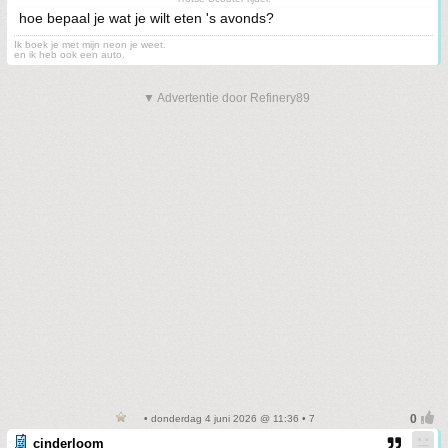
hoe bepaal je wat je wilt eten 's avonds?
Ik boek je met mijn neon je weet.
en ik heb ook een auto.
▼ Advertentie door Refinery89
• donderdag 4 juni 2026 @ 11:36 • 7
cinderloom