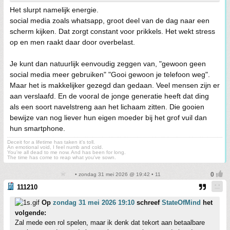
Het slurpt namelijk energie.
social media zoals whatsapp, groot deel van de dag naar een
scherm kijken. Dat zorgt constant voor prikkels. Het wekt stress
op en men raakt daar door overbelast.
Je kunt dan natuurlijk eenvoudig zeggen van, "gewoon geen
social media meer gebruiken" "Gooi gewoon je telefoon weg".
Maar het is makkelijker gezegd dan gedaan. Veel mensen zijn er
aan verslaafd. En de vooral de jonge generatie heeft dat ding
als een soort navelstreng aan het lichaam zitten. Die gooien
bewijze van nog liever hun eigen moeder bij het grof vuil dan
hun smartphone.
Deceit for a lifetime has taken it's toll.
An emotional void, I feel numb and cold.
You're all dead to me now. And has been for long.
The time has come to reap what you've sown.
• zondag 31 mei 2026 @ 19:42 • 11
111210
Op
zondag 31 mei 2026 19:10
schreef
StateOfMind
het
volgende:
Zal mede een rol spelen, maar ik denk dat tekort aan betaalbare