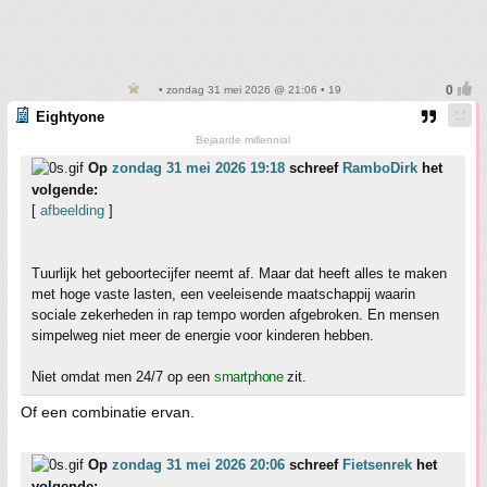
• zondag 31 mei 2026 @ 21:06 • 19
Eightyone
Bejaarde millennial
Op
zondag 31 mei 2026 19:18
schreef
RamboDirk
het
volgende:
[
afbeelding
]
Tuurlijk het geboortecijfer neemt af. Maar dat heeft alles te maken
met hoge vaste lasten, een veeleisende maatschappij waarin
sociale zekerheden in rap tempo worden afgebroken. En mensen
simpelweg niet meer de energie voor kinderen hebben.
Niet omdat men 24/7 op een
smartphone
zit.
Of een combinatie ervan.
Op
zondag 31 mei 2026 20:06
schreef
Fietsenrek
het
volgende: