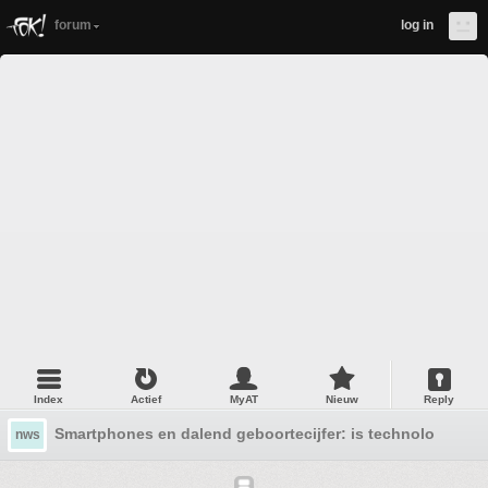
forum
log in
Index
Actief
MyAT
Nieuw
Reply
Smartphones en dalend geboortecijfer: is technologie d
nws