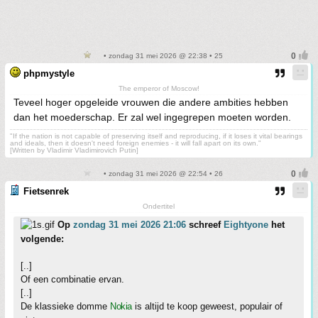
• zondag 31 mei 2026 @ 22:38 • 25
phpmystyle
The emperor of Moscow!
Teveel hoger opgeleide vrouwen die andere ambities hebben
dan het moederschap. Er zal wel ingegrepen moeten worden.
"If the nation is not capable of preserving itself and reproducing, if it loses it vital bearings
and ideals, then it doesn't need foreign enemies - it will fall apart on its own."
[Written by Vladimir Vladimirovich Putin]
• zondag 31 mei 2026 @ 22:54 • 26
Fietsenrek
Ondertitel
Op
zondag 31 mei 2026 21:06
schreef
Eightyone
het
volgende:
[..]
Of een combinatie ervan.
[..]
De klassieke domme
Nokia
is altijd te koop geweest, populair of