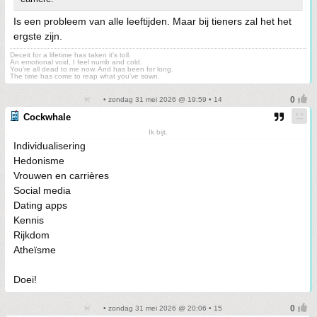
Is een probleem van alle leeftijden. Maar bij tieners zal het het
ergste zijn.
Deceit for a lifetime has taken it's toll.
An emotional void, I feel numb and cold.
You're all dead to me now. And has been for long.
The time has come to reap what you've sown.
• zondag 31 mei 2026 @ 19:59 • 14
Cockwhale
Ik bijt.
Individualisering
Hedonisme
Vrouwen en carrières
Social media
Dating apps
Kennis
Rijkdom
Atheïsme
Doei!
• zondag 31 mei 2026 @ 20:06 • 15