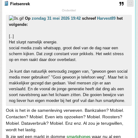
Fietsenrek
Ondertitel
Op
zondag 31 mei 2026 19:42
schreef
Harvest89
het
volgende:
[..]
Het slurpt namelijk energie.
social media zoals whatsapp, groot deel van de dag naar een
scherm kijken. Dat zorgt constant voor prikkels. Het wekt stress
op en men raakt daar door overbelast.
Je kunt dan natuurlijk eenvoudig zeggen van, "gewoon geen social
media meer gebruiken" "Gooi gewoon je telefoon weg". Maar het is
makkelijker gezegd dan gedaan. Veel mensen zijn er aan
verslaafd. En de vooral de jonge generatie heeft dat ding als een
soort navelstreng aan het lichaam zitten. Die gooien bewijze van
nog liever hun eigen moeder bij het grof vuil dan hun smartphone.
Ook is het in de samenleving verweven. Bankzaken? Mobiel.
Contacten? Mobiel. Even iets opzoeken? Mobiel. Roosters?
Mobiel. Dataverbruik? Mobiel. Enz enz. Al zou je terugwillen,
wordt het lastig.
Ik zie wel een markt in domme
smartphones
waar nu al een