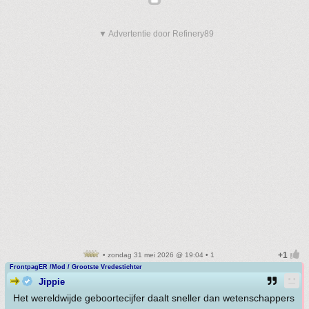
▼ Advertentie door Refinery89
• zondag 31 mei 2026 @ 19:04 • 1
FrontpagER /Mod / Grootste Vredestichter
Jippie
Het wereldwijde geboortecijfer daalt sneller dan wetenschappers