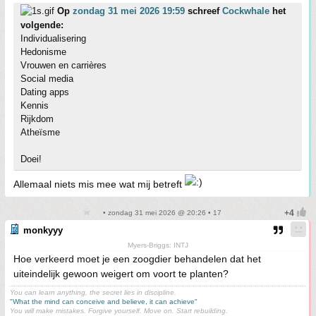
Op
zondag 31 mei 2026 19:59
schreef
Cockwhale
het
volgende:
Individualisering
Hedonisme
Vrouwen en carrières
Social media
Dating apps
Kennis
Rijkdom
Atheïsme
Doei!
Allemaal niets mis mee wat mij betreft
• zondag 31 mei 2026 @ 20:26 • 17
monkyyy
Myers-Briggs: INTJ
Hoe verkeerd moet je een zoogdier behandelen dat het
uiteindelijk gewoon weigert om voort te planten?
You can learn anything, the secret lies in discipline.
"What the mind can conceive and believe, it can achieve"
You will make mistakes. Forgive yourself. Move on. Start rebuilding.