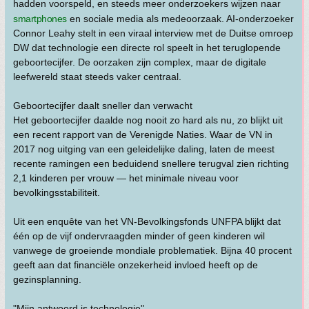
hadden voorspeld, en steeds meer onderzoekers wijzen naar
smartphones
en sociale media als medeoorzaak. AI-onderzoeker
Connor Leahy stelt in een viraal interview met de Duitse omroep
DW dat technologie een directe rol speelt in het teruglopende
geboortecijfer. De oorzaken zijn complex, maar de digitale
leefwereld staat steeds vaker centraal.
Geboortecijfer daalt sneller dan verwacht
Het geboortecijfer daalde nog nooit zo hard als nu, zo blijkt uit
een recent rapport van de Verenigde Naties. Waar de VN in
2017 nog uitging van een geleidelijke daling, laten de meest
recente ramingen een beduidend snellere terugval zien richting
2,1 kinderen per vrouw — het minimale niveau voor
bevolkingsstabiliteit.
Uit een enquête van het VN-Bevolkingsfonds UNFPA blijkt dat
één op de vijf ondervraagden minder of geen kinderen wil
vanwege de groeiende mondiale problematiek. Bijna 40 procent
geeft aan dat financiële onzekerheid invloed heeft op de
gezinsplanning.
"Mijn antwoord is technologie"