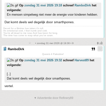
Op
zondag 31 mei 2026 19:18
schreef
RamboDirk
het
volgende:
En mensen simpelweg niet meer de energie voor kinderen hebben.
Dat komt deels wel degelijk door smarthpones.
Deceit for a lifetime has taken it's toll.
An emotional void, I feel numb and cold.
You're all dead to me now. And has been for long.
The time has come to reap what you've sown.
• zondag 31 mei 2026 @ 19:36 • 9
RamboDirk
Queers 4 Palestine!
Op
zondag 31 mei 2026 19:32
schreef
Harvest89
het
volgende:
[..]
Dat komt deels wel degelijk door smarthpones.
vertel.
▼ Advertentie door Refinery89