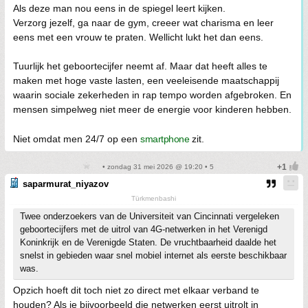
Als deze man nou eens in de spiegel leert kijken.
Verzorg jezelf, ga naar de gym, creeer wat charisma en leer
eens met een vrouw te praten. Wellicht lukt het dan eens.
Tuurlijk het geboortecijfer neemt af. Maar dat heeft alles te
maken met hoge vaste lasten, een veeleisende maatschappij
waarin sociale zekerheden in rap tempo worden afgebroken. En
mensen simpelweg niet meer de energie voor kinderen hebben.
Niet omdat men 24/7 op een
smartphone
zit.
• zondag 31 mei 2026 @ 19:20 • 5
saparmurat_niyazov
Türkmenbashi
Twee onderzoekers van de Universiteit van Cincinnati vergeleken
geboortecijfers met de uitrol van 4G-netwerken in het Verenigd
Koninkrijk en de Verenigde Staten. De vruchtbaarheid daalde het
snelst in gebieden waar snel mobiel internet als eerste beschikbaar
was.
Opzich hoeft dit toch niet zo direct met elkaar verband te
houden? Als je bijvoorbeeld die netwerken eerst uitrolt in