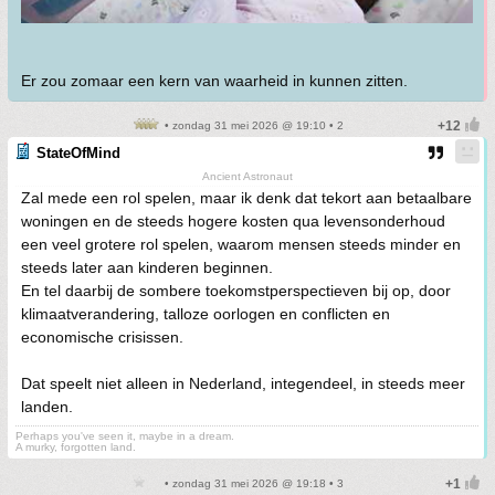
Er zou zomaar een kern van waarheid in kunnen zitten.
• zondag 31 mei 2026 @ 19:10 • 2
StateOfMind
Ancient Astronaut
Zal mede een rol spelen, maar ik denk dat tekort aan betaalbare
woningen en de steeds hogere kosten qua levensonderhoud
een veel grotere rol spelen, waarom mensen steeds minder en
steeds later aan kinderen beginnen.
En tel daarbij de sombere toekomstperspectieven bij op, door
klimaatverandering, talloze oorlogen en conflicten en
economische crisissen.
Dat speelt niet alleen in Nederland, integendeel, in steeds meer
landen.
Perhaps you've seen it, maybe in a dream.
A murky, forgotten land.
• zondag 31 mei 2026 @ 19:18 • 3