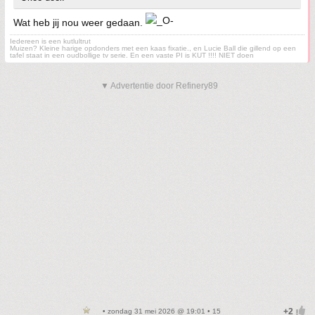
Wat heb jij nou weer gedaan.
Iedereen is een kutlultrut
Muizen? Kleine harige opdonders met een kaas fixatie., en Lucie Ball die gillend op een
tafel staat in een oudbollige tv serie. En een vaste PI is KUT !!!! NIET doen
▼ Advertentie door Refinery89
• zondag 31 mei 2026 @ 19:01 • 15