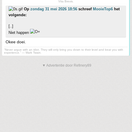
Vita Brevis.
Op
zondag 31 mei 2026 18:56
schreef
MooieTop6
het
volgende:
[..]
Niet happen
Okee doei.
“Never argue with an idiot. They will only bring you down to their level and beat you with
experience.” ― Mark Twain.
▼ Advertentie door Refinery89