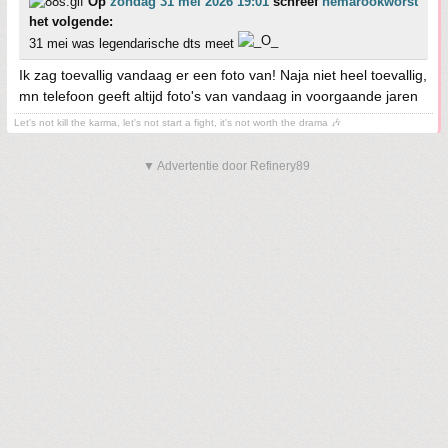
Op
zondag 31 mei 2026 19:01
schreef
hemarookworst
het volgende:
31 mei was legendarische dts meet
Ik zag toevallig vandaag er een foto van! Naja niet heel toevallig,
mn telefoon geeft altijd foto's van vandaag in voorgaande jaren
Let's not kill the karma, let's not start a fight, it's not worth the drama 🎶
▼ Advertentie door Refinery89