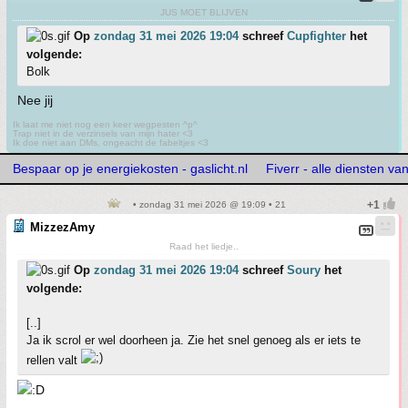
JUS MOET BLIJVEN
Op
zondag 31 mei 2026 19:04
schreef
Cupfighter
het
volgende:
Bolk
Nee jij
Ik laat me niet nog een keer wegpesten ^p^
Trap niet in de verzinsels van mijn hater <3
Ik doe niet aan DMs, ongeacht de fabeltjes <3
Bespaar op je energiekosten - gaslicht.nl
Fiverr - alle diensten va
• zondag 31 mei 2026 @ 19:09 • 21
MizzezAmy
Raad het liedje..
Op
zondag 31 mei 2026 19:04
schreef
Soury
het
volgende:
[..]
Ja ik scrol er wel doorheen ja. Zie het snel genoeg als er iets te
rellen valt