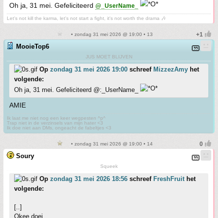
Oh ja, 31 mei. Gefeliciteerd
@_UserName_
Let's not kill the karma, let's not start a fight, it's not worth the drama 🎶
• zondag 31 mei 2026 @ 19:00 • 13
MooieTop6
JUS MOET BLIJVEN
Op
zondag 31 mei 2026 19:00
schreef
MizzezAmy
het
volgende:
Oh ja, 31 mei. Gefeliciteerd @:_UserName_
AMIE
Ik laat me niet nog een keer wegpesten ^p^
Trap niet in de verzinsels van mijn hater <3
Ik doe niet aan DMs, ongeacht de fabeltjes <3
• zondag 31 mei 2026 @ 19:00 • 14
Soury
Squeek
Op
zondag 31 mei 2026 18:56
schreef
FreshFruit
het
volgende:
[..]
Okee doei.