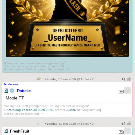
Ik laat me niet nog een keer wegpesten ^p^
Trap niet in de verzinsels van mijn hater <3
Ik doe niet aan DMs, ongeacht de fabeltjes <3
• zondag 31 mei 2026 @ 18:54 • 2
Moderator
Dotteke
Mooie TT
Wie mij niet heeft grootgebracht, zal mij ook niet klein krijgen!
Op
zaterdag 15 februari 2025 08:01
schreef
JustinK
het volgende:[/b]
Dot houdt van lekker vlot :P
• zondag 31 mei 2026 @ 18:54 • 3
FreshFruit