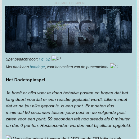
JUS MOET BLIJVEN
Spel bedacht door:
Pg_Up
Met dank aan
bondage
, voor het maken van de puntenteltool.
Het DodetopicspeI
Je hoeft er niks voor te doen behalve posten en hopen dat het
lang duurt voordat er een reactie geplaatst wordt. Elke minuut
dat er na jou niks gepost is, is een punt. Er moeten dus
minimaal 60 seconden tussen jouw post en de volgende post
zitten voor een punt: 59 seconden telt nog steeds als 0 minuten
en dus 0 punten. Restseconden worden niet bij elkaar opgeteld.
Voor elke minuut tussen de LAPO en de OP krijg je ook