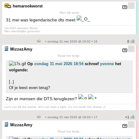
hemarookworst
Man bijt worst
31 mei was legendarische dts meet
Uw ADH vitamine Worst
Met vriendelijke groenten
• zondag 31 mei 2026 @ 19:02 • 16
MizzezAmy
Raad het liedje..
Op
zondag 31 mei 2026 18:54
schreef
yvonne
het
volgende:
[..]
Of je leest even terug?
Zijn er mensen die DTS teruglezen?
Let's not kill the karma, let's not start a fight, it's not worth the drama 🎶
• zondag 31 mei 2026 @ 19:03 • 17
MizzezAmy
Raad het liedje..