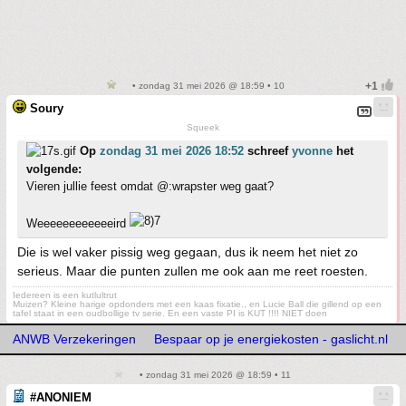
• zondag 31 mei 2026 @ 18:59 • 10
Soury
Squeek
Op
zondag 31 mei 2026 18:52
schreef
yvonne
het
volgende:
Vieren jullie feest omdat @:wrapster weg gaat?
Weeeeeeeeeeeeird
Die is wel vaker pissig weg gegaan, dus ik neem het niet zo
serieus. Maar die punten zullen me ook aan me reet roesten.
Iedereen is een kutlultrut
Muizen? Kleine harige opdonders met een kaas fixatie., en Lucie Ball die gillend op een
tafel staat in een oudbollige tv serie. En een vaste PI is KUT !!!! NIET doen
ANWB Verzekeringen
Bespaar op je energiekosten - gaslicht.nl
• zondag 31 mei 2026 @ 18:59 • 11
#ANONIEM