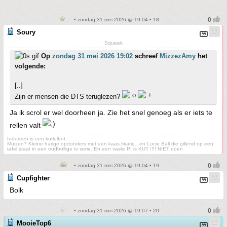
• zondag 31 mei 2026 @ 19:04 • 18
Soury
Squeek
Op
zondag 31 mei 2026 19:02
schreef
MizzezAmy
het
volgende:
[..]
Zijn er mensen die DTS teruglezen?
Ja ik scrol er wel doorheen ja. Zie het snel genoeg als er iets te
rellen valt
Iedereen is een kutlultrut
Muizen? Kleine harige opdonders met een kaas fixatie., en Lucie Ball die gillend op een
tafel staat in een oudbollige tv serie. En een vaste PI is KUT !!!! NIET doen
• zondag 31 mei 2026 @ 19:04 • 19
Cupfighter
Bolk
• zondag 31 mei 2026 @ 19:07 • 20
MooieTop6