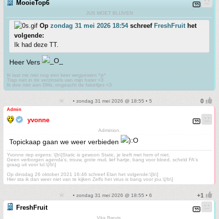
MooieTop6
JUS MOET BLIJVEN
Op
zondag 31 mei 2026 18:54
schreef
FreshFruit
het
volgende:
Ik had deze TT.
Heer Vers
Ik laat me niet nog een keer wegpesten ^p^
Trap niet in de verzinsels van mijn hater <3
Ik doe niet aan DMs, ongeacht de fabeltjes <3
• zondag 31 mei 2026 @ 18:55 • 5
Admin
yvonne
Adminion.
Topickaap gaan we weer verbieden
Yvonne riep ergens: \[b\]Static is gewoon Static, je leeft met hem of niet.
Geen verborgen agenda's, trouw, grote muil, lief hartje, bang voor bloed, scheld FA's
graag uit voor lul.\[/b\]
Op dinsdag 26 oktober 2021 16:46 schreef Elan het volgende:\[b\]
Hier sta ik dan weer niet van te kijken Zelfs het virus is bang voor jou.\[/b\]
• zondag 31 mei 2026 @ 18:55 • 6
FreshFruit
Vita Brevis.