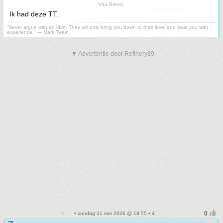
Vita Brevis.
Ik had deze TT.
“Never argue with an idiot. They will only bring you down to their level and beat you with
experience.” ― Mark Twain.
▼ Advertentie door Refinery89
• zondag 31 mei 2026 @ 18:55 • 4