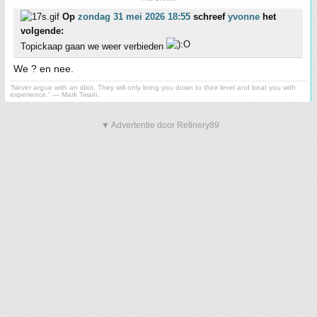
Op
zondag 31 mei 2026 18:55
schreef
yvonne
het
volgende:
Topickaap gaan we weer verbieden
We ? en nee.
“Never argue with an idiot. They will only bring you down to their level and beat you with
experience.” ― Mark Twain.
▼ Advertentie door Refinery89