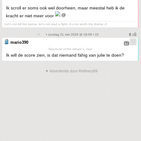
Ik scroll er soms ook wel doorheen, maar meestal heb ik de
kracht er niet meer voor
Let's not kill the karma, let's not start a fight, it's not worth the drama 🎶
• zondag 31 mei 2026 @ 19:09 • 22
mario390
Naomi,de echte winaar v. Jaar
Ik will de score zien, is dat niemand fähig van julie te doen?
▼ Advertentie door Refinery89