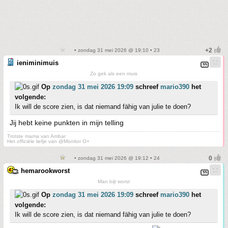
• zondag 31 mei 2026 @ 19:10 • 23
ieniminimuis
Zo gek als een muis
Op
zondag 31 mei 2026 19:09
schreef
mario390
het
volgende:
Ik will de score zien, is dat niemand fähig van julie te doen?
Jij hebt keine punkten in mijn telling
Trotste mama van Ambar
Het officiële liefje van @Monitor O+
• zondag 31 mei 2026 @ 19:12 • 24
hemarookworst
Man bijt worst
Op
zondag 31 mei 2026 19:09
schreef
mario390
het
volgende:
Ik will de score zien, is dat niemand fähig van julie te doen?