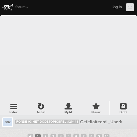
forum
log in
Index
Actief
MyAT
Nieuw
Dicht
Gefeliciteerd _UserName_
onz
RONDE 93 HET DODETOPICSPEL #20443
1
2
3
4
5
6
7
8
9
10