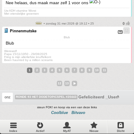
Nee helaas, dus maak maar zelf 1 voor ons
Uw ADH vitamine Worst
Met vriendelijke groenten
• zondag 31 mei 2026 @ 19:12 • 25
Pinnenmutske
Blub
Blub
Werewolf
Papa 15/11/1950 - 29/08/2025
Fring is mijn allerliefste knuffelkont
Been haunted by a million screams
1
2
3
4
5
6
7
8
9
10
11
12
13
Gefeliciteerd _UserName_
onz
RONDE 93 HET DODETOPICSPEL #20443
steun FOK! en koop via een van deze links
Coolblue
Bitvavo
Index
Actief
MyAT
Nieuw
Dicht