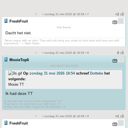
• zondag 31 mei 2026 @ 18:56 • 7
FreshFruit
Vita Brevis.
Dacht het niet.
“Never argue with an idiot. They will only bring you down to their level and beat you with
experience.” ― Mark Twain.
• zondag 31 mei 2026 @ 18:56 • 8
MooieTop6
JUS MOET BLIJVEN
Op
zondag 31 mei 2026 18:54
schreef
Dotteke
het
volgende:
Mooie TT
Ik had deze TT
Ik laat me niet nog een keer wegpesten ^p^
Trap niet in de verzinsels van mijn hater <3
Ik doe niet aan DMs, ongeacht de fabeltjes <3
• zondag 31 mei 2026 @ 18:56 • 9
FreshFruit