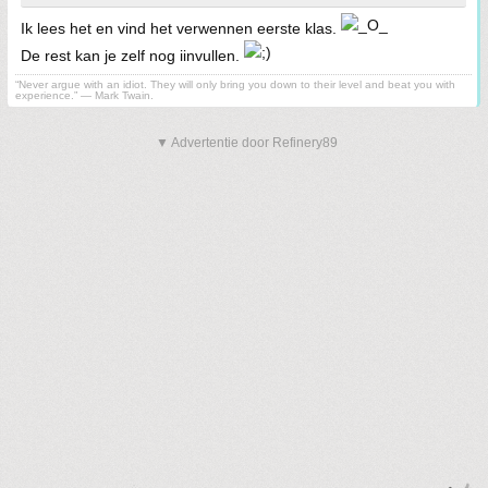
Ik lees het en vind het verwennen eerste klas.
De rest kan je zelf nog iinvullen.
“Never argue with an idiot. They will only bring you down to their level and beat you with
experience.” ― Mark Twain.
▼ Advertentie door Refinery89