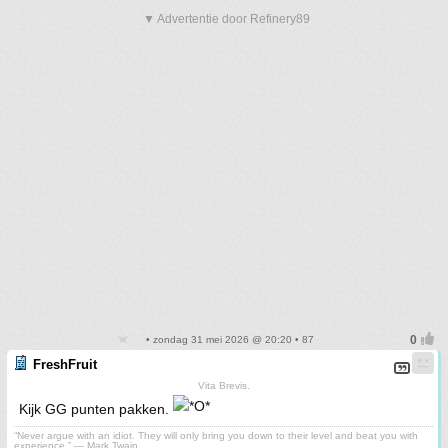
▼ Advertentie door Refinery89
• zondag 31 mei 2026 @ 20:20 • 87
FreshFruit
Vita Brevis.
Kijk GG punten pakken.
“Never argue with an idiot. They will only bring you down to their level and beat you with
experience.” ― Mark Twain.