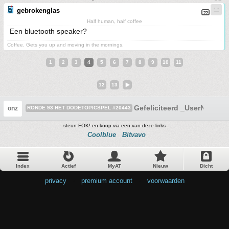
gebrokenglas
Half human, half coffee
Een bluetooth speaker?
Coffee. Gets you up and moving in the mornings.
1
2
3
4
5
6
7
8
9
10
11
12
13
Gefeliciteerd _UserName_
onz
RONDE 93 HET DODETOPICSPEL #20443
steun FOK! en koop via een van deze links
Coolblue
Bitvavo
Index
Actief
MyAT
Nieuw
Dicht
privacy
•
premium account
•
voorwaarden