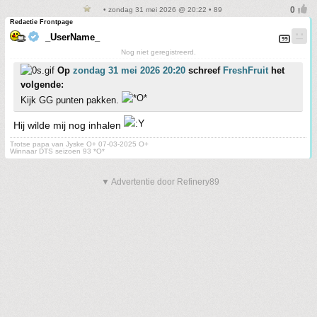
• zondag 31 mei 2026 @ 20:22 • 89
Redactie Frontpage
_UserName_
Nog niet geregistreerd.
Op
zondag 31 mei 2026 20:20
schreef
FreshFruit
het
volgende:
Kijk GG punten pakken.
Hij wilde mij nog inhalen
Trotse papa van Jyske O+ 07-03-2025 O+
Winnaar DTS seizoen 93 *O*
▼ Advertentie door Refinery89