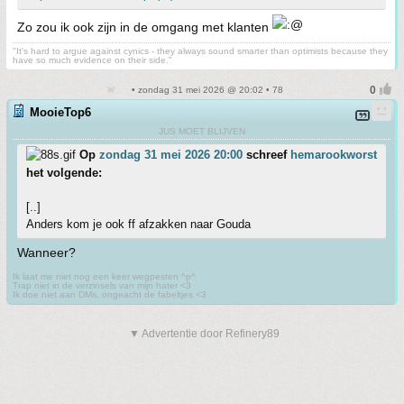
Zo zou ik ook zijn in de omgang met klanten
"It's hard to argue against cynics - they always sound smarter than optimists because they
have so much evidence on their side."
• zondag 31 mei 2026 @ 20:02 • 78
MooieTop6
JUS MOET BLIJVEN
Op
zondag 31 mei 2026 20:00
schreef
hemarookworst
het volgende:
[..]
Anders kom je ook ff afzakken naar Gouda
Wanneer?
Ik laat me niet nog een keer wegpesten ^p^
Trap niet in de verzinsels van mijn hater <3
Ik doe niet aan DMs, ongeacht de fabeltjes <3
▼ Advertentie door Refinery89