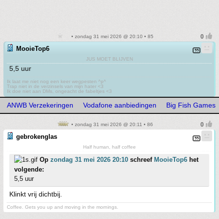
• zondag 31 mei 2026 @ 20:10 • 85
MooieTop6
JUS MOET BLIJVEN
5,5 uur
Ik laat me niet nog een keer wegpesten ^p^
Trap niet in de verzinsels van mijn hater <3
Ik doe niet aan DMs, ongeacht de fabeltjes <3
ANWB Verzekeringen
Vodafone aanbiedingen
Big Fish Games
• zondag 31 mei 2026 @ 20:11 • 86
gebrokenglas
Half human, half coffee
Op
zondag 31 mei 2026 20:10
schreef
MooieTop6
het
volgende:
5,5 uur
Klinkt vrij dichtbij.
Coffee. Gets you up and moving in the mornings.