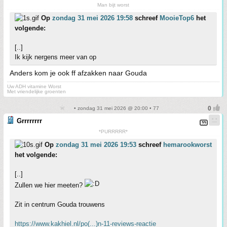
Man bijt worst
Op
zondag 31 mei 2026 19:58
schreef
MooieTop6
het
volgende:
[..]
Ik kijk nergens meer van op
Anders kom je ook ff afzakken naar Gouda
Uw ADH vitamine Worst
Met vriendelijke groenten
• zondag 31 mei 2026 @ 20:00 • 77
Grrrrrrrr
*PURRRRR*
Op
zondag 31 mei 2026 19:53
schreef
hemarookworst
het volgende:
[..]
Zullen we hier meeten?
Zit in centrum Gouda trouwens
https://www.kakhiel.nl/po(...)n-11-reviews-reactie