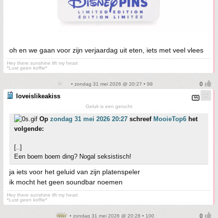
oh en we gaan voor zijn verjaardag uit eten, iets met veel vlees
Hey there sunshine lift my heart
*Lust geen koffie*
• zondag 31 mei 2026 @ 20:27 • 99
loveislikeakiss
Geluk is een gerucht
Op
zondag 31 mei 2026 20:27
schreef
MooieTop6
het
volgende:
[..]
Een boem boem ding? Nogal seksistisch!
ja iets voor het geluid van zijn platenspeler
ik mocht het geen soundbar noemen
Hey there sunshine lift my heart
*Lust geen koffie*
• zondag 31 mei 2026 @ 20:28 • 100