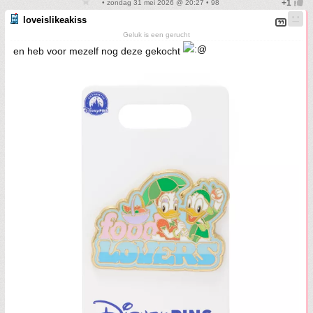
• zondag 31 mei 2026 @ 20:27 • 98
loveislikeakiss
Geluk is een gerucht
en heb voor mezelf nog deze gekocht