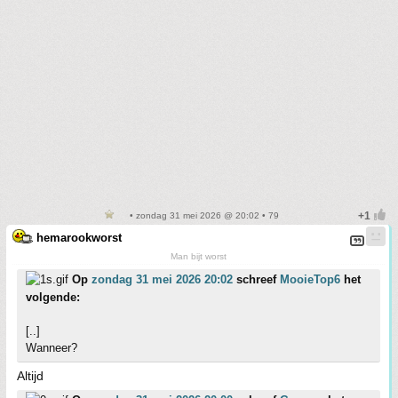
• zondag 31 mei 2026 @ 20:02 • 79
hemarookworst
Man bijt worst
Op
zondag 31 mei 2026 20:02
schreef
MooieTop6
het
volgende:
[..]
Wanneer?
Altijd