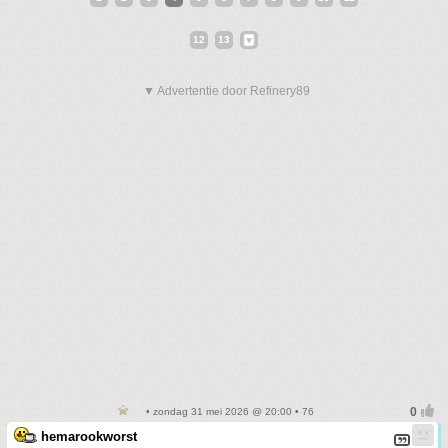
12
13
▼ Advertentie door Refinery89
• zondag 31 mei 2026 @ 20:00 • 76
hemarookworst