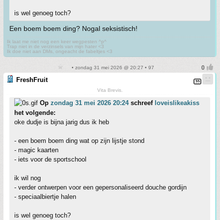
is wel genoeg toch?
Een boem boem ding? Nogal seksistisch!
Ik laat me niet nog een keer wegpesten ^p^
Trap niet in de verzinsels van mijn hater <3
Ik doe niet aan DMs, ongeacht de fabeltjes <3
• zondag 31 mei 2026 @ 20:27 • 97
FreshFruit
Vita Brevis.
Op
zondag 31 mei 2026 20:24
schreef
loveislikeakiss
het volgende:
oke dudje is bijna jarig dus ik heb
- een boem boem ding wat op zijn lijstje stond
- magic kaarten
- iets voor de sportschool
ik wil nog
- verder ontwerpen voor een gepersonaliseerd douche gordijn
- speciaalbiertje halen
is wel genoeg toch?