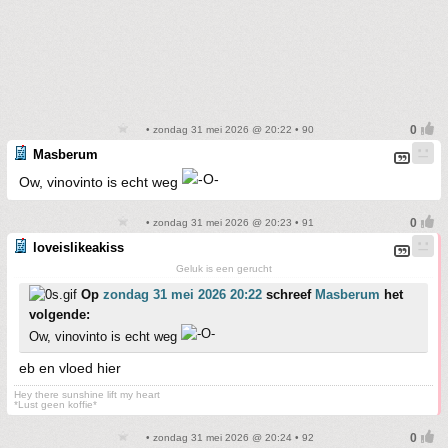
• zondag 31 mei 2026 @ 20:22 • 90
Masberum
Ow, vinovinto is echt weg
• zondag 31 mei 2026 @ 20:23 • 91
loveislikeakiss
Geluk is een gerucht
Op
zondag 31 mei 2026 20:22
schreef
Masberum
het
volgende:
Ow, vinovinto is echt weg
eb en vloed hier
Hey there sunshine lift my heart
*Lust geen koffie*
• zondag 31 mei 2026 @ 20:24 • 92