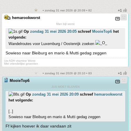
• zondag 31 mei 2026 @ 20:09 • 82
hemarookworst
Man bijt worst
Op
zondag 31 mei 2026 20:05
schreef
MooieTop6
het
volgende:
Wandelroutes voor Luxemburg / Oostenrijk zoeken
Sowieso naar Bleiburg en mario & Mutti gedag zeggen
Uw ADH vitamine Worst
Met vriendelijke groenten
• zondag 31 mei 2026 @ 20:10 • 83
MooieTop6
JUS MOET BLIJVEN
Op
zondag 31 mei 2026 20:09
schreef
hemarookworst
het volgende:
[..]
Sowieso naar Bleiburg en mario & Mutti gedag zeggen
Ff kijken hoever ik daar vandaan zit