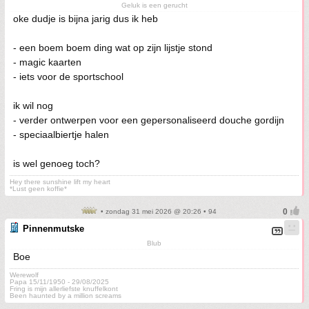
Geluk is een gerucht
oke dudje is bijna jarig dus ik heb
- een boem boem ding wat op zijn lijstje stond
- magic kaarten
- iets voor de sportschool
ik wil nog
- verder ontwerpen voor een gepersonaliseerd douche gordijn
- speciaalbiertje halen
is wel genoeg toch?
Hey there sunshine lift my heart
*Lust geen koffie*
• zondag 31 mei 2026 @ 20:26 • 94
Pinnenmutske
Blub
Boe
Werewolf
Papa 15/11/1950 - 29/08/2025
Fring is mijn allerliefste knuffelkont
Been haunted by a million screams