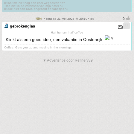
Ik laat me niet nog een keer wegpesten ^p^
Trap niet in de verzinsels van mijn hater <3
Ik doe niet aan DMs, ongeacht de fabeltjes <3
• zondag 31 mei 2026 @ 20:10 • 84
gebrokenglas
Half human, half coffee
Klinkt als een goed idee, een vakantie in Oostenrijk.
Coffee. Gets you up and moving in the mornings.
▼ Advertentie door Refinery89