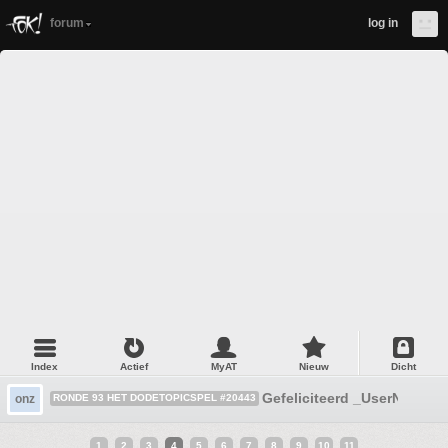
forum
log in
Index
Actief
MyAT
Nieuw
Dicht
Gefeliciteerd _UserName_
onz
RONDE 93 HET DODETOPICSPEL #20443
1
2
3
4
5
6
7
8
9
10
11