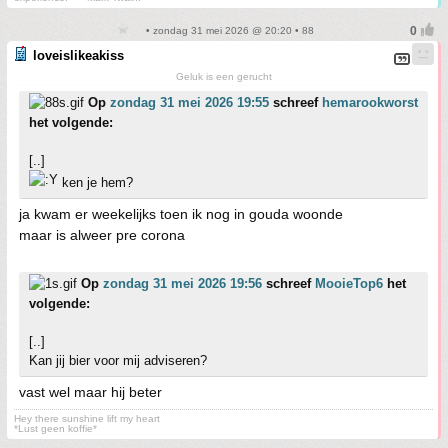
• zondag 31 mei 2026 @ 20:20 • 88
loveislikeakiss
Geluk is een gerucht
Op
zondag 31 mei 2026 19:55
schreef
hemarookworst
het volgende:
[..]
ken je hem?
ja kwam er weekelijks toen ik nog in gouda woonde
maar is alweer pre corona
Op
zondag 31 mei 2026 19:56
schreef
MooieTop6
het
volgende:
[..]
Kan jij bier voor mij adviseren?
vast wel maar hij beter
Hey there sunshine lift my heart
*Lust geen koffie*