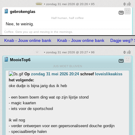
• zondag 31 mei 2026 @ 20:26 • 95
gebrokenglas
Half human, half coffee
Nee, te weinig.
Coffee. Gets you up and moving in the mornings.
Knab - Jouw online bank
Knab - Jouw online bank
Dagje weg? S
• zondag 31 mei 2026 @ 20:27 • 96
MooieTop6
JUS MOET BLIJVEN
Op
zondag 31 mei 2026 20:24
schreef
loveislikeakiss
het volgende:
oke dudje is bijna jarig dus ik heb
- een boem boem ding wat op zijn lijstje stond
- magic kaarten
- iets voor de sportschool
ik wil nog
- verder ontwerpen voor een gepersonaliseerd douche gordijn
- speciaalbiertje halen