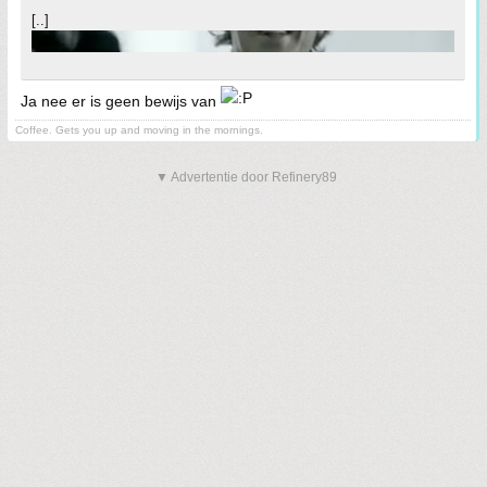
[..]
Ja nee er is geen bewijs van
Coffee. Gets you up and moving in the mornings.
▼ Advertentie door Refinery89