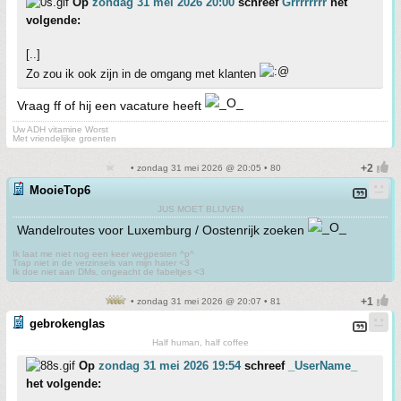
Op
zondag 31 mei 2026 20:00
schreef
Grrrrrrrr
het
volgende:
[..]
Zo zou ik ook zijn in de omgang met klanten
Vraag ff of hij een vacature heeft
Uw ADH vitamine Worst
Met vriendelijke groenten
• zondag 31 mei 2026 @ 20:05 • 80
MooieTop6
JUS MOET BLIJVEN
Wandelroutes voor Luxemburg / Oostenrijk zoeken
Ik laat me niet nog een keer wegpesten ^p^
Trap niet in de verzinsels van mijn hater <3
Ik doe niet aan DMs, ongeacht de fabeltjes <3
• zondag 31 mei 2026 @ 20:07 • 81
gebrokenglas
Half human, half coffee
Op
zondag 31 mei 2026 19:54
schreef
_UserName_
het volgende: