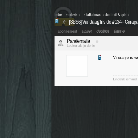
Index
»
televisie
»
talkshows, actualiteit & opinie
[SBS6] Vandaag Inside #134 - Curaçao
abonnement
Unibet
Coolblue
Bitvavo
Parafernalia
Leuker als je denkt
Vi oranje is 
Eindelijk iemand