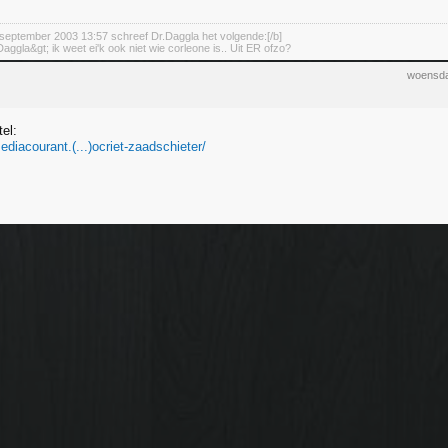
september 2003 13:57 schreef Dr.Daggla het volgende:[/b]
aggla&gt; ik weet ei'k ook niet wie corleone is.. Uit ER ofzo?
woensda
tel:
diacourant.(...)ocriet-zaadschieter/