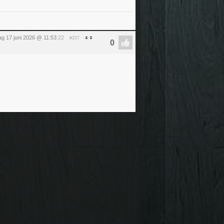
g 17 juni 2026 @ 11:53
:22
#207