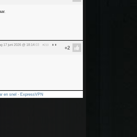
ar.
g 17 juni 2026 @ 18:14
:03
#210
ar en snel - ExpressVPN