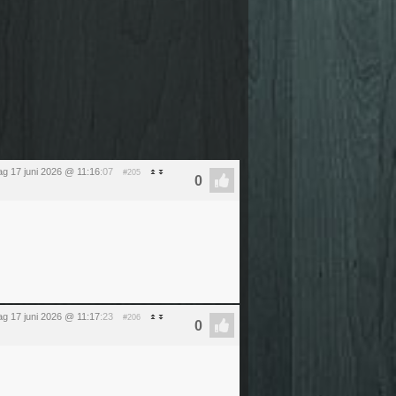
g 17 juni 2026 @ 11:16
:07
#205
g 17 juni 2026 @ 11:17
:23
#206