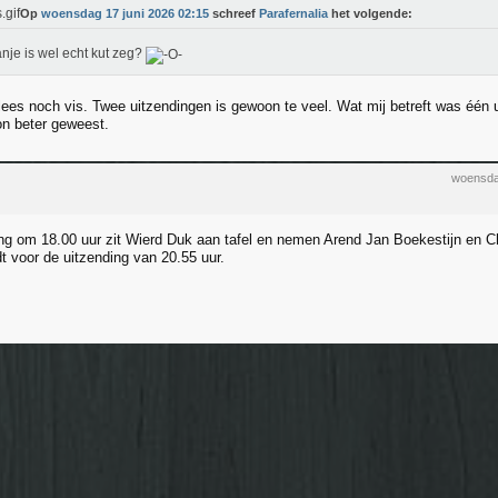
Op
woensdag 17 juni 2026 02:15
schreef
Parafernalia
het volgende:
anje is wel echt kut zeg?
vlees noch vis. Twee uitzendingen is gewoon te veel. Wat mij betreft was één
n beter geweest.
woensda
ing om 18.00 uur zit Wierd Duk aan tafel en nemen Arend Jan Boekestijn en Ch
t voor de uitzending van 20.55 uur.