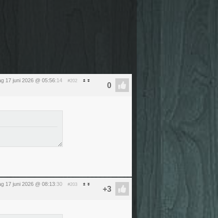
g 17 juni 2026 @ 05:56
:14
#202
g 17 juni 2026 @ 08:13
:30
#203