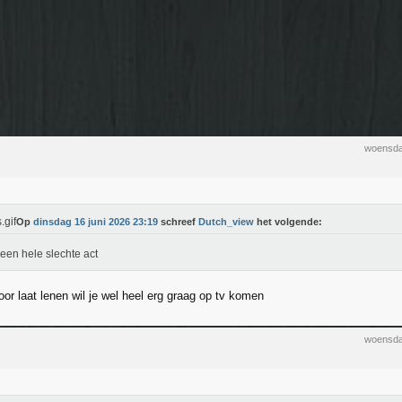
woensda
Op
dinsdag 16 juni 2026 23:19
schreef
Dutch_view
het volgende:
s een hele slechte act
voor laat lenen wil je wel heel erg graag op tv komen
woensda