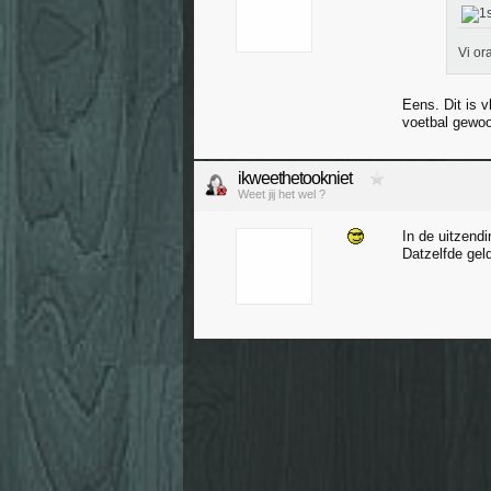
Vi or
Eens. Dit is 
voetbal gewoo
ikweethetookniet
Weet jij het wel ?
In de uitzend
Datzelfde geld