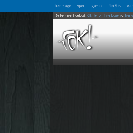
frontpage
sport
games
film & tv
web
Je bent niet ingelogd.
Klik hier om in te loggen
of
hier 