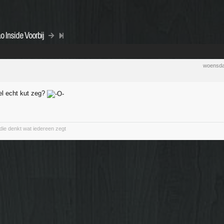
 Inside Voorbij
woensda
wel echt kut zeg?
 die denkt wat iedereen zegt