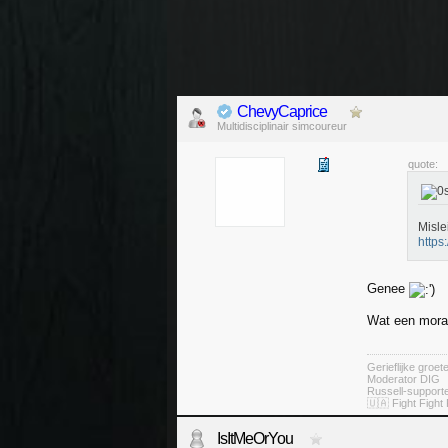
ChevyCaprice
Multidisciplinair simcoureur
quote:
Misle
https
Genee
Wat een moral
Gerieflijke groe
Moderator DIG
Russell-suppor
🇺🇦 Fight Fight 
IsItMeOrYou