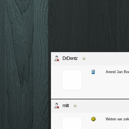
DrDentz
Arend Jan Boe
mitt
Weten we zeke