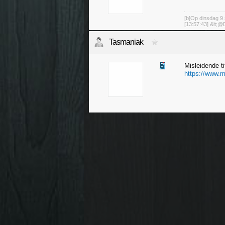
[b]Op dinsdag 9 
[13:57:43] &lt;@D
Tasmaniak
Misleidende ti
https://www.me