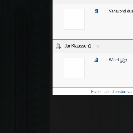
Vanavond dus 
JanKlaassen1
Wierd
Fiverr - alle diensten va