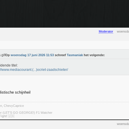
Moderator
woensda
Op
woensdag 17 juni 2026 11:53
schreef
Tasmaniak
het volgende:
idende titel:
://www.mediacourant.(...)ocriet-zaadschieter/
istische schijnheil
ten, ChevyCaprice
ter (LET'S GO GEORGE!) F1 Watcher
Fight! 🇺🇦
woensda