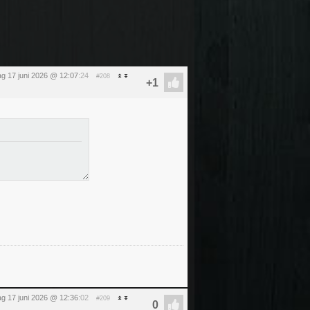
g 17 juni 2026 @ 12:07
:24
#208
g 17 juni 2026 @ 12:36
:02
#209