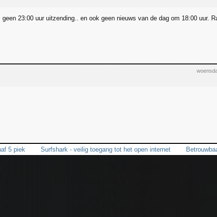
geen 23:00 uur uitzending.. en ook geen nieuws van de dag om 18:00 uur. Ra
woensda
naf 5 piek
Surfshark - veilig toegang tot het open internet
Betrouwba