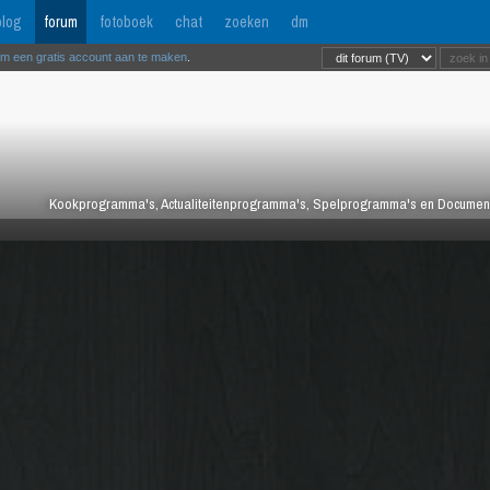
log
forum
fotoboek
chat
zoeken
dm
om een gratis account aan te maken
.
Kookprogramma's, Actualiteitenprogramma's, Spelprogramma's en Documentair