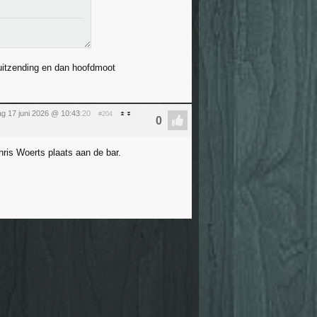
 uitzending en dan hoofdmoot
g 17 juni 2026 @ 10:43
:20
#204
ris Woerts plaats aan de bar.