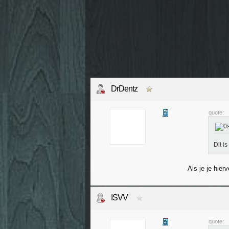
DrDentz
quote:
Dit i
Als je je hier
ISVV
quote: