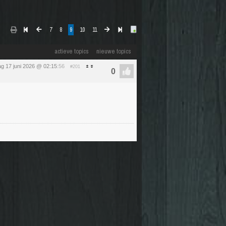
7
8
9
10
11
actieve topics
nieuwe topics
g 17 juni 2026 @ 02:15
:56
#201