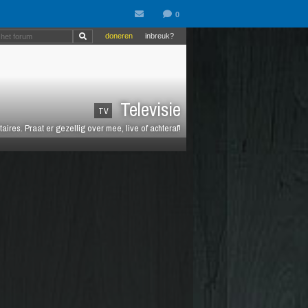
doneren
inbreuk?
Televisie
TV
es. Praat er gezellig over mee, live of achteraf!