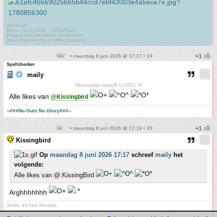
Werewolf
Papa 15/11/1950 - 29/08/2025
Fring is mijn allerliefste knuffelkont
Been haunted by a million screams
• maandag 8 juni 2026 @ 17:17 • 19
Spellchecker
maily
Mevrouwtje oeps/B.U.2022 :P
Alle likes van
@Kissingbird
--###No Guts No Glory###--
• maandag 8 juni 2026 @ 17:19 • 20
Kissingbird
Op
maandag 8 juni 2026 17:17
schreef
maily
het
volgende:
Alle likes van @:KissingBird
Arghhhhhhh
Smile, it's free therapy.