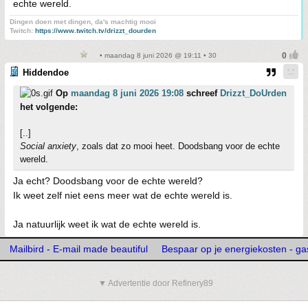
echte wereld.
Dingen doen met dingen, da's machtig mooi
Twitch:
https://www.twitch.tv/drizzt_dourden
• maandag 8 juni 2026 @ 19:11 • 30
Hiddendoe
Op
maandag 8 juni 2026 19:08
schreef
Drizzt_DoUrden
het volgende:
[..]
Social anxiety
, zoals dat zo mooi heet. Doodsbang voor de echte
wereld.
Ja echt? Doodsbang voor de echte wereld?
Ik weet zelf niet eens meer wat de echte wereld is.
Ja natuurlijk weet ik wat de echte wereld is.
Mailbird - E-mail made beautiful
Bespaar op je energiekosten - gas
▼ Advertentie door Refinery89