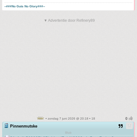
--###No Guts No Glory###--
▼ Advertentie door Refinery89
• zondag 7 juni 2026 @ 20:18 • 18
Pinnenmutske
Blub