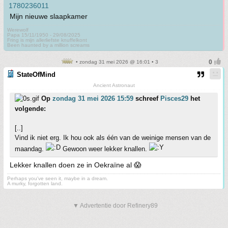
Mijn nieuwe slaapkamer
Werewolf
Papa 15/11/1950 - 29/08/2025
Fring is mijn allerliefste knuffelkont
Been haunted by a million screams
• zondag 31 mei 2026 @ 16:01 • 3
StateOfMind
Ancient Astronaut
Op
zondag 31 mei 2026 15:59
schreef
Pisces29
het
volgende:
[..]
Vind ik niet erg. Ik hou ook als één van de weinige mensen van de
maandag.
Gewoon weer lekker knallen.
Lekker knallen doen ze in Oekraïne al 😱
Perhaps you've seen it, maybe in a dream.
A murky, forgotten land.
▼ Advertentie door Refinery89