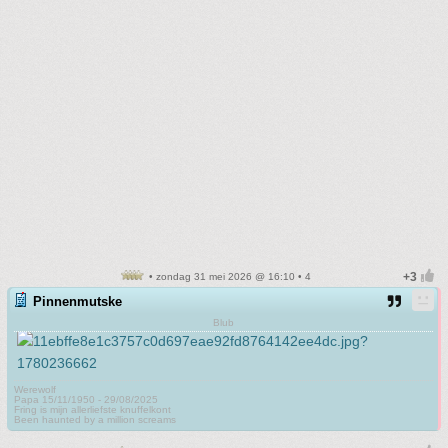
• zondag 31 mei 2026 @ 16:10 • 4
Pinnenmutske
Blub
Werewolf
Papa 15/11/1950 - 29/08/2025
Fring is mijn allerliefste knuffelkont
Been haunted by a million screams