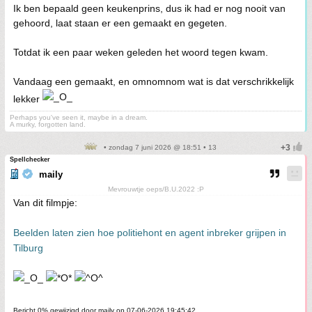
Ik ben bepaald geen keukenprins, dus ik had er nog nooit van
gehoord, laat staan er een gemaakt en gegeten.
Totdat ik een paar weken geleden het woord tegen kwam.
Vandaag een gemaakt, en omnomnom wat is dat verschrikkelijk
lekker
Perhaps you've seen it, maybe in a dream.
A murky, forgotten land.
• zondag 7 juni 2026 @ 18:51 • 13
Spellchecker
maily
Mevrouwtje oeps/B.U.2022 :P
Van dit filmpje:
Beelden laten zien hoe politiehont en agent inbreker grijpen in
Tilburg
Bericht 0% gewijzigd door maily op 07-06-2026 19:45:42