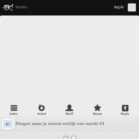
forum
log in
Index
Actief
MyAT
Nieuw
Reply
Dingen waar je enorm vrolijk van wordt #3
gc