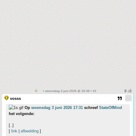
• woensdag 3 juni 2026 @ 18:38 • 10
vosss
Op
woensdag 3 juni 2026 17:31
schreef
StateOfMind
het volgende:
[..]
[
link
|
afbeelding
]