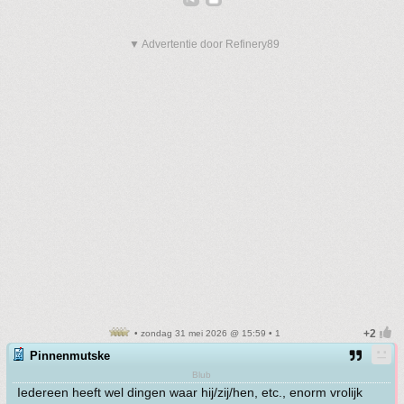
▼ Advertentie door Refinery89
• zondag 31 mei 2026 @ 15:59 • 1
Pinnenmutske
Blub
Iedereen heeft wel dingen waar hij/zij/hen, etc., enorm vrolijk