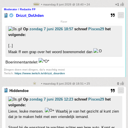
• maandag 8 juni 2026 @ 18:40 • 24
Moderator / Redactie FP
Drizzt_DoUrden
Rawr
Op
zondag 7 juni 2026 18:57
schreef
Pisces29
het
volgende:
[..]
Maak ff een grap over het woord boerenomelet dan
Boerinnentantelet
Dingen doen met dingen, da's machtig mooi
Twitch:
https://www.twitch.tv/drizzt_dourden
• maandag 8 juni 2026 @ 18:51 • 25
Hiddendoe
Op
zondag 7 juni 2026 12:23
schreef
Pisces29
het
volgende:
Lieve, leuke mensen.
Waarbij je van het gezicht al kunt zien
dat je te maken hebt met een vriendelijk iemand.
Stond bij de wasstraat te wachten achter een lege auto. Komt er