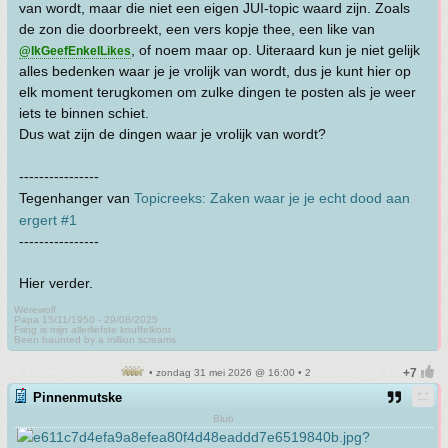
van wordt, maar die niet een eigen JUI-topic waard zijn. Zoals
de zon die doorbreekt, een vers kopje thee, een like van
, of noem maar op. Uiteraard kun je niet gelijk
@IkGeefEnkelLikes
alles bedenken waar je je vrolijk van wordt, dus je kunt hier op
elk moment terugkomen om zulke dingen te posten als je weer
iets te binnen schiet.
Dus wat zijn de dingen waar je vrolijk van wordt?
----------------
Tegenhanger van
Topicreeks: Zaken waar je je echt dood aan
ergert #1
----------------
Hier verder.
Werewolf
Papa 15/11/1950 - 29/08/2025
Fring is mijn allerliefste knuffelkont
Been haunted by a million screams
• zondag 31 mei 2026 @ 16:00 • 2
Pinnenmutske
Blub