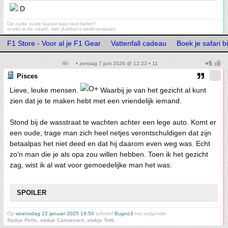
De oude oude layout was veel beter!!
vosss is de naam, met dubbel s welteverstaan.
F1 Store - Voor al je F1 Gear
Vattenfall cadeau
Boek je safari 
• zondag 7 juni 2026 @ 12:23 • 11
Pisces
Lieve, leuke mensen.
Waarbij je van het gezicht al kunt
zien dat je te maken hebt met een vriendelijk iemand.
Stond bij de wasstraat te wachten achter een lege auto. Komt er
een oude, trage man zich heel netjes verontschuldigen dat zijn
betaalpas het niet deed en dat hij daarom even weg was. Echt
zo'n man die je als opa zou willen hebben. Toen ik het gezicht
zag, wist ik al wat voor gemoedelijke man het was.
SPOILER
Op
woensdag 22 januari 2025 19:50
schreef
Bugno3
het volgende:
Stukje Pelle, stukje Cannavaro, stukje Totti.