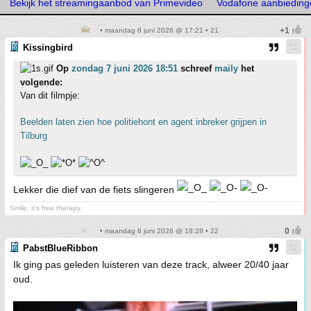
Bekijk het streamingaanbod van Primevideo
Vodafone aanbieding
• maandag 8 juni 2026 @ 17:21 • 21
Kissingbird
Op
zondag 7 juni 2026 18:51
schreef
maily
het
volgende:
Van dit filmpje:
Beelden laten zien hoe politiehont en agent inbreker grijpen in
Tilburg
Lekker die dief van de fiets slingeren
Smile, it's free therapy.
• maandag 8 juni 2026 @ 18:28 • 22
PabstBlueRibbon
Ik ging pas geleden luisteren van deze track, alweer 20/40 jaar
oud.