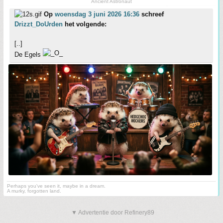
Ancient Astronaut
Op
woensdag 3 juni 2026 16:36
schreef
Drizzt_DoUrden
het volgende:
[..]
De Egels
Perhaps you've seen it, maybe in a dream.
A murky, forgotten land.
▼ Advertentie door Refinery89