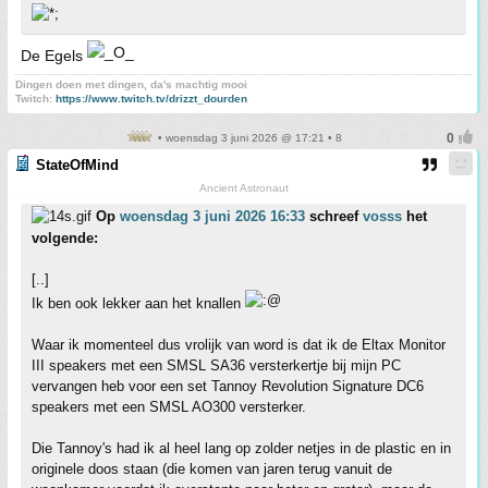
De Egels
Dingen doen met dingen, da's machtig mooi
Twitch:
https://www.twitch.tv/drizzt_dourden
• woensdag 3 juni 2026 @ 17:21 • 8
StateOfMind
Ancient Astronaut
Op
woensdag 3 juni 2026 16:33
schreef
vosss
het
volgende:
[..]
Ik ben ook lekker aan het knallen
Waar ik momenteel dus vrolijk van word is dat ik de Eltax Monitor
III speakers met een SMSL SA36 versterkertje bij mijn PC
vervangen heb voor een set Tannoy Revolution Signature DC6
speakers met een SMSL AO300 versterker.
Die Tannoy's had ik al heel lang op zolder netjes in de plastic en in
originele doos staan (die komen van jaren terug vanuit de