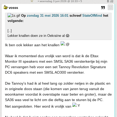
• woensdag 3 juni 2026 @ 16:33 • 5
vosss
Op
zondag 31 mei 2026 16:01
schreef
StateOfMind
het
volgende:
[..]
Lekker knallen doen ze in Oekraïne al 😱
Ik ben ook lekker aan het knallen
Waar ik momenteel dus vrolijk van word is dat ik de Eltax
Monitor III speakers met een SMSL SA36 versterkertje bij mijn
PC vervangen heb voor een set Tannoy Revolution Signature
DC6 speakers met een SMSL AO300 versterker.
Die Tannoy's had ik al heel lang op zolder netjes in de plastic en
in originele doos staan (die komen van jaren terug vanuit de
woonkamer voordat ik overstapte naar beter en groter), maar de
SA36 was veel te licht om die deftig aan te sturen bij de PC.
Net aangesloten. Hier word ik vrolijk van