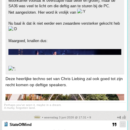
woonkamer voordat ik overstapte naar beter en groter), maar de
SA36 was veel te licht om die deftig aan te sturen bij de PC.
Net aangesloten. Hier word ik vrolijk van
Nu baal ik dat ik niet eerder een zwaardere versterker gekocht heb
Maargoed, knallen dus:
Deze heerlijke techno set van Chris Liebing zal ook goed tot zijn
recht komen op deftige speakers.
Perhaps you've seen it, maybe in a dream.
A murky, forgotten land.
• woensdag 3 juni 2026 @ 17:31 • 9
StateOfMind