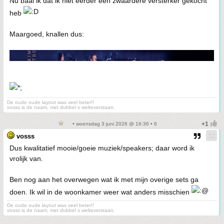
Nu baal ik dat ik niet eerder een zwaardere versterker gekocht
heb
Maargoed, knallen dus:
De oude oude layout was veel beter!!
vosss is de naam, met dubbel s welteverstaan.
• woensdag 3 juni 2026 @ 16:36 • 6
vosss
Dus kwalitatief mooie/goeie muziek/speakers; daar word ik
vrolijk van.
Ben nog aan het overwegen wat ik met mijn overige sets ga
doen. Ik wil in de woonkamer weer wat anders misschien
De oude oude layout was veel beter!!
vosss is de naam, met dubbel s welteverstaan.