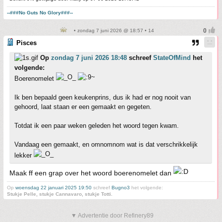
--###No Guts No Glory###--
• zondag 7 juni 2026 @ 18:57 • 14
Pisces
Op
zondag 7 juni 2026 18:48
schreef
StateOfMind
het
volgende:
Boerenomelet
Ik ben bepaald geen keukenprins, dus ik had er nog nooit van
gehoord, laat staan er een gemaakt en gegeten.
Totdat ik een paar weken geleden het woord tegen kwam.
Vandaag een gemaakt, en omnomnom wat is dat verschrikkelijk
lekker
Maak ff een grap over het woord boerenomelet dan
Op
woensdag 22 januari 2025 19:50
schreef
Bugno3
het volgende:
Stukje Pelle, stukje Cannavaro, stukje Totti.
▼ Advertentie door Refinery89