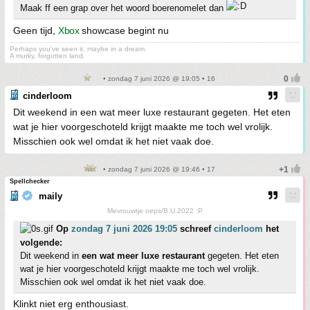
Maak ff een grap over het woord boerenomelet dan
Geen tijd,
Xbox
showcase begint nu
Perhaps you've seen it, maybe in a dream.
A murky, forgotten land.
• zondag 7 juni 2026 @ 19:05 • 16
cinderloom
Dit weekend in een wat meer luxe restaurant gegeten. Het eten
wat je hier voorgeschoteld krijgt maakte me toch wel vrolijk.
Misschien ook wel omdat ik het niet vaak doe.
• zondag 7 juni 2026 @ 19:46 • 17
Spellchecker
maily
Mevrouwtje oeps/B.U.2022 :P
Op
zondag 7 juni 2026 19:05
schreef
cinderloom
het
volgende:
Dit weekend in
een wat meer luxe restaurant
gegeten. Het eten
wat je hier voorgeschoteld krijgt maakte me toch wel vrolijk.
Misschien ook wel omdat ik het niet vaak doe.
Klinkt niet erg enthousiast.