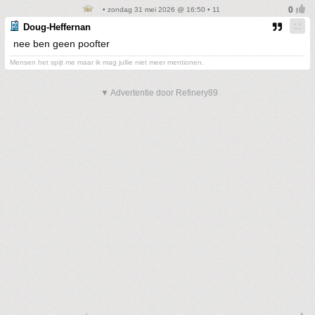
• zondag 31 mei 2026 @ 16:50 • 11
Doug-Heffernan
nee ben geen poofter
Mensen het spijt me maar ik mag jullie niet meer mentionen.
▼ Advertentie door Refinery89