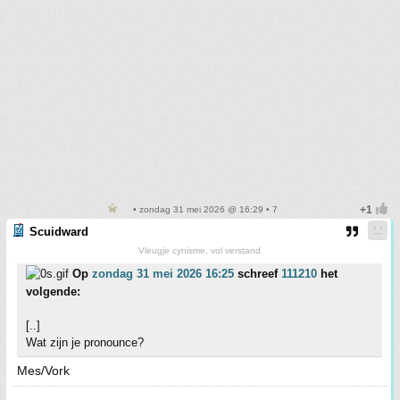
• zondag 31 mei 2026 @ 16:29 • 7
Scuidward
Vleugje cynisme, vol verstand
Op
zondag 31 mei 2026 16:25
schreef
111210
het
volgende:
[..]
Wat zijn je pronounce?
Mes/Vork