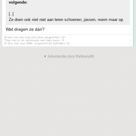
volgende:
[..]
Ze doen ook niet niet aan leren schoenen, jassen, noem maar op.
Wat dragen ze dan?
Ik laat me niet nog een keer wegpesten ^p^
Trap niet in de verzinsels van mijn hater <3
Ik doe niet aan DMs, ongeacht de fabeltjes <3
▼ Advertentie door Refinery89