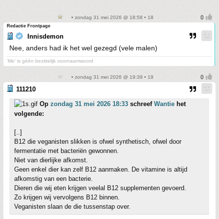
• zondag 31 mei 2026 @ 18:58 • 18
Redactie Frontpage
Innisdemon
Nee, anders had ik het wel gezegd (vele malen)
'Me' is géén bezittelijk voornaamwoord
• zondag 31 mei 2026 @ 19:39 • 19
111210
Op
zondag 31 mei 2026 18:33
schreef
Wantie
het
volgende:
[..]
B12 die veganisten slikken is ofwel synthetisch, ofwel door
fermentatie met bacteriën gewonnen.
Niet van dierlijke afkomst.
Geen enkel dier kan zelf B12 aanmaken. De vitamine is altijd
afkomstig van een bacterie.
Dieren die wij eten krijgen veelal B12 supplementen gevoerd.
Zo krijgen wij vervolgens B12 binnen.
Veganisten slaan de die tussenstap over.