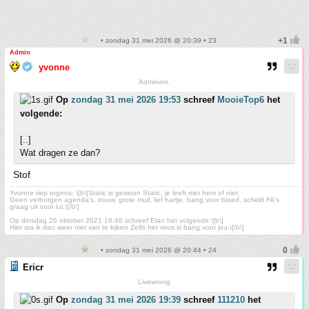
• zondag 31 mei 2026 @ 20:39 • 23
Admin
yvonne
Adminion.
Op
zondag 31 mei 2026 19:53
schreef
MooieTop6
het
volgende:
[..]
Wat dragen ze dan?
Stof
Yvonne riep ergens: \[b\]Static is gewoon Static, je leeft met hem of niet.
Geen verborgen agenda's, trouw, grote muil, lief hartje, bang voor bloed, scheld FA's
graag uit voor lul.\[/b\]
Op dinsdag 26 oktober 2021 16:46 schreef Elan het volgende:\[b\]
Hier sta ik dan weer niet van te kijken Zelfs het virus is bang voor jou.\[/b\]
• zondag 31 mei 2026 @ 20:44 • 24
Ericr
Livewrong
Op
zondag 31 mei 2026 19:39
schreef
111210
het