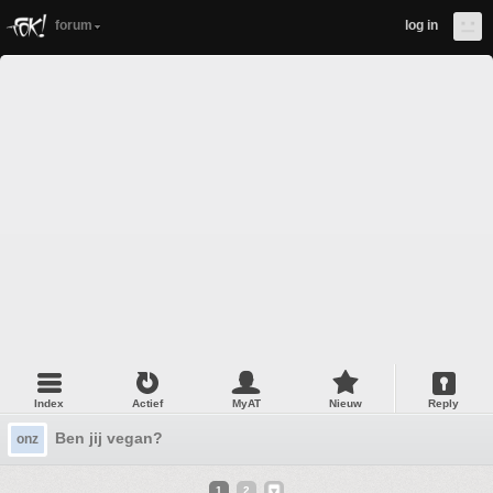
forum
log in
Index
Actief
MyAT
Nieuw
Reply
Ben jij vegan?
onz
1
2