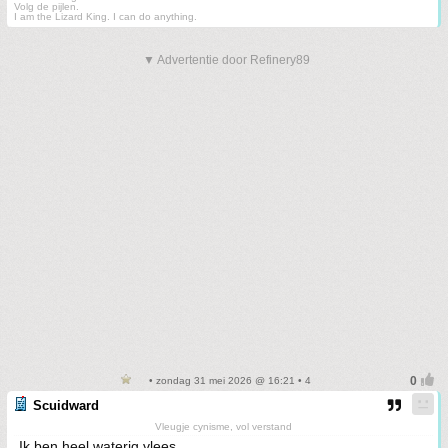
Volg de pijlen.
I am the Lizard King. I can do anything.
▼ Advertentie door Refinery89
• zondag 31 mei 2026 @ 16:21 • 4
Scuidward
Vleugje cynisme, vol verstand
Ik ben heel waterig vlees.