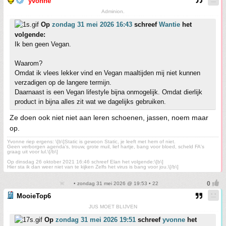
yvonne
Adminion.
Op
zondag 31 mei 2026 16:43
schreef
Wantie
het
volgende:
Ik ben geen Vegan.
Waarom?
Omdat ik vlees lekker vind en Vegan maaltijden mij niet kunnen
verzadigen op de langere termijn.
Daarnaast is een Vegan lifestyle bijna onmogelijk. Omdat dierlijk
product in bijna alles zit wat we dagelijks gebruiken.
Ze doen ook niet niet aan leren schoenen, jassen, noem maar
op.
Yvonne riep ergens: \[b\]Static is gewoon Static, je leeft met hem of niet.
Geen verborgen agenda's, trouw, grote muil, lief hartje, bang voor bloed, scheld FA's
graag uit voor lul.\[/b\]
Op dinsdag 26 oktober 2021 16:46 schreef Elan het volgende:\[b\]
Hier sta ik dan weer niet van te kijken Zelfs het virus is bang voor jou.\[/b\]
• zondag 31 mei 2026 @ 19:53 • 22
MooieTop6
JUS MOET BLIJVEN
Op
zondag 31 mei 2026 19:51
schreef
yvonne
het