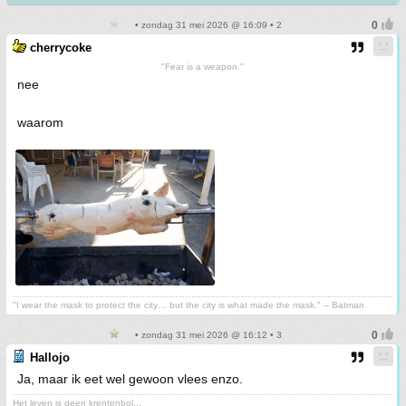
• zondag 31 mei 2026 @ 16:09 • 2
cherrycoke
"Fear is a weapon."
nee
waarom
"I wear the mask to protect the city… but the city is what made the mask." – Batman
• zondag 31 mei 2026 @ 16:12 • 3
Hallojo
Ja, maar ik eet wel gewoon vlees enzo.
Het leven is geen krentenbol...