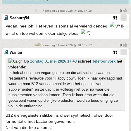
• zondag 31 mei 2026 @ 18:24 • 16
Seeburg54
Vegan, nee joh. Het leven is soms al vervelend genoeg.
Ik
wil af en toe wel een lekker stukje vlees.
• zondag 31 mei 2026 @ 18:33 • 17
Wantie
Op
zondag 31 mei 2026 17:49
schreef
Telefoonvork
het
volgende:
Ik heb al eens een vegan gesproken die activistisch was en
restaurants reviewde voor "Happy cow". Toen ik haar gevraagd had
waar ze haar B12 vandaan haalde was het opeens "van
supplementen" en ze dacht er volledig niet over na waar die
supplementen vandaan komen. Toen ik haar erop wees dat die
gebaseerd waren op dierlijke producten, werd ze boos en ging ze
vol in de ontkenning.
B12 die veganisten slikken is ofwel synthetisch, ofwel door
fermentatie met bacteriën gewonnen.
Niet van dierlijke afkomst.