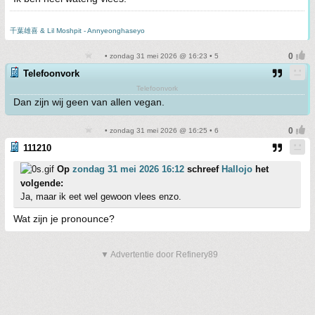
千葉雄喜 & Lil Moshpit - Annyeonghaseyo
• zondag 31 mei 2026 @ 16:23 • 5
Telefoonvork
Telefoonvork
Dan zijn wij geen van allen vegan.
• zondag 31 mei 2026 @ 16:25 • 6
111210
Op
zondag 31 mei 2026 16:12
schreef
Hallojo
het
volgende:
Ja, maar ik eet wel gewoon vlees enzo.
Wat zijn je pronounce?
▼ Advertentie door Refinery89