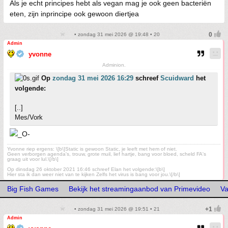
Als je echt principes hebt als vegan mag je ook geen bacteriën
eten, zijn inprincipe ook gewoon diertjea
• zondag 31 mei 2026 @ 19:48 • 20
Admin
yvonne
Adminion.
Op
zondag 31 mei 2026 16:29
schreef
Scuidward
het
volgende:
[..]
Mes/Vork
Yvonne riep ergens: \[b\]Static is gewoon Static, je leeft met hem of niet.
Geen verborgen agenda's, trouw, grote muil, lief hartje, bang voor bloed, scheld FA's
graag uit voor lul.\[/b\]
Op dinsdag 26 oktober 2021 16:46 schreef Elan het volgende:\[b\]
Hier sta ik dan weer niet van te kijken Zelfs het virus is bang voor jou.\[/b\]
Big Fish Games
Bekijk het streamingaanbod van Primevideo
Va
• zondag 31 mei 2026 @ 19:51 • 21
Admin