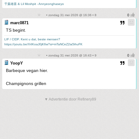
千葉雄喜 & Lil Moshpit - Annyeonghaseyo
• zondag 31 mei 2026 @ 16:36 • 8
marc0871
TS begint.
LIF / CIDP. Kent u dat, beste mensen?
https://youtu.be/X4KoaJ0jK6w?si=mTaNCeZ2ia5ihuFK
• zondag 31 mei 2026 @ 16:43 • 9
YoopY
Barbeque vegan hier.
Champignons grillen
▼ Advertentie door Refinery89