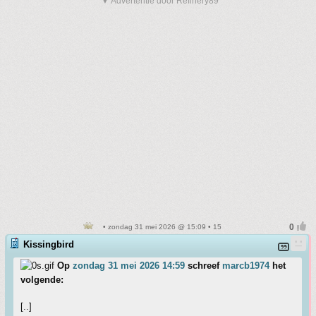
▼ Advertentie door Refinery89
• zondag 31 mei 2026 @ 15:09 • 15
Kissingbird
Op
zondag 31 mei 2026 14:59
schreef
marcb1974
het
volgende:
[..]