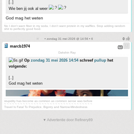
[..]
Wie ben jij ook al weer
God mag het weten
No I don't want fiber in my soda. I don't want protein in my waffles. Stop adding random
shit to perfectly good food.
• zondag 31 mei 2026 @ 14:56 • 6
marcb1974
Dakshin Ray
Op
zondag 31 mei 2026 14:54
schreef
pullup
het
volgende:
[..]
God mag het weten
stupidity has become as common as common sense was before
~ ~ ~ ~ ~ ~ ~ ~ ~ ~ ~ ~ ~ ~ ~ ~ ~ ~ ~ ~ ~ ~ ~ ~ ~ ~ ~ ~ ~ ~ ~ ~ ~
Travel Is Fatal To Prejudice, Bigotry and Narrow-Mindedness
▼ Advertentie door Refinery89