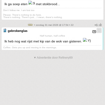
Ik ga soep eten
met stokbrood...
Don't follow me. I am lost too
.
Please. There's nothing to do here.
There's nothing. There's just....I mean, there's nothing.
• zondag 31 mei 2026 @ 17:54 • 22
gebrokenglas
Half human, half coffee
Ik heb nog wat rijst met kip van de wok van gisteren.
Coffee. Gets you up and moving in the mornings.
▼ Advertentie door Refinery89