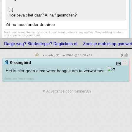
[..]
Hoe bevalt het daar? Al half gesmolten?
Zit nu mooi onder de airco
No I don't want fiber in my soda. I don't want protein in my waffles. Stop adding random
shit to perfectly good food.
Dagje weg? Stedentripje? Dagtickets.nl
Zoek je mobiel op gsmwe
• zondag 31 mei 2026 @ 14:58 • 11
Kissingbird
Het is hier geen airco weer hooguit om te verwarmen.
Smile, it's free therapy.
▼ Advertentie door Refinery89