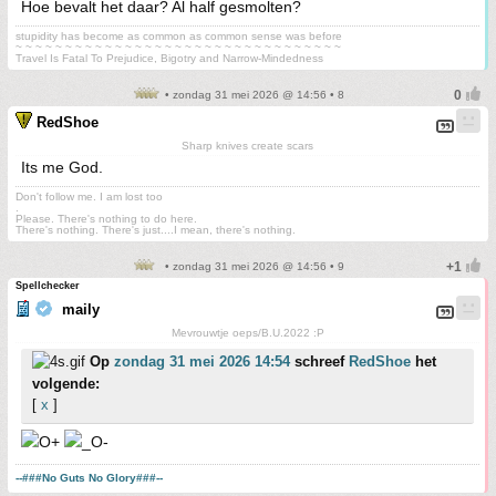
Hoe bevalt het daar? Al half gesmolten?
stupidity has become as common as common sense was before
~ ~ ~ ~ ~ ~ ~ ~ ~ ~ ~ ~ ~ ~ ~ ~ ~ ~ ~ ~ ~ ~ ~ ~ ~ ~ ~ ~ ~ ~ ~ ~ ~
Travel Is Fatal To Prejudice, Bigotry and Narrow-Mindedness
• zondag 31 mei 2026 @ 14:56 • 8
RedShoe
Sharp knives create scars
Its me God.
Don't follow me. I am lost too
.
Please. There's nothing to do here.
There's nothing. There's just....I mean, there's nothing.
• zondag 31 mei 2026 @ 14:56 • 9
Spellchecker
maily
Mevrouwtje oeps/B.U.2022 :P
Op
zondag 31 mei 2026 14:54
schreef
RedShoe
het
volgende:
[
x
]
--###No Guts No Glory###--