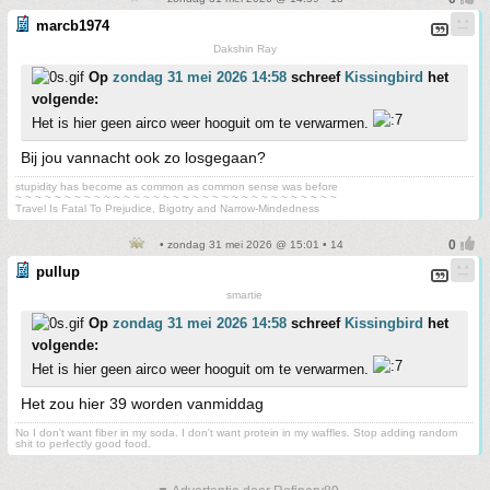
marcb1974
Dakshin Ray
Op
zondag 31 mei 2026 14:58
schreef
Kissingbird
het
volgende:
Het is hier geen airco weer hooguit om te verwarmen.
Bij jou vannacht ook zo losgegaan?
stupidity has become as common as common sense was before
~ ~ ~ ~ ~ ~ ~ ~ ~ ~ ~ ~ ~ ~ ~ ~ ~ ~ ~ ~ ~ ~ ~ ~ ~ ~ ~ ~ ~ ~ ~ ~ ~
Travel Is Fatal To Prejudice, Bigotry and Narrow-Mindedness
• zondag 31 mei 2026 @ 15:01 • 14
pullup
smartie
Op
zondag 31 mei 2026 14:58
schreef
Kissingbird
het
volgende:
Het is hier geen airco weer hooguit om te verwarmen.
Het zou hier 39 worden vanmiddag
No I don't want fiber in my soda. I don't want protein in my waffles. Stop adding random
shit to perfectly good food.