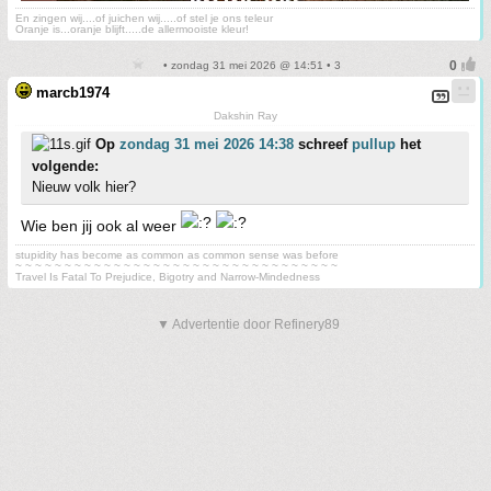
En zingen wij....of juichen wij.....of stel je ons teleur
Oranje is...oranje blijft.....de allermooiste kleur!
• zondag 31 mei 2026 @ 14:51 • 3
marcb1974
Dakshin Ray
Op
zondag 31 mei 2026 14:38
schreef
pullup
het
volgende:
Nieuw volk hier?
Wie ben jij ook al weer
stupidity has become as common as common sense was before
~ ~ ~ ~ ~ ~ ~ ~ ~ ~ ~ ~ ~ ~ ~ ~ ~ ~ ~ ~ ~ ~ ~ ~ ~ ~ ~ ~ ~ ~ ~ ~ ~
Travel Is Fatal To Prejudice, Bigotry and Narrow-Mindedness
▼ Advertentie door Refinery89