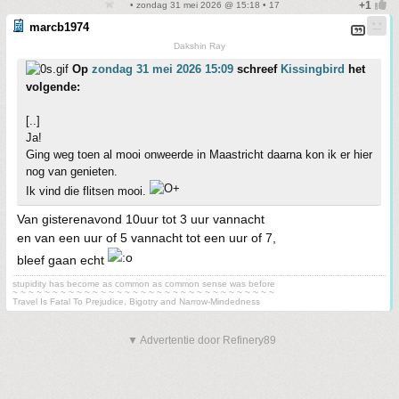
• zondag 31 mei 2026 @ 15:18 • 17
marcb1974
Dakshin Ray
Op
zondag 31 mei 2026 15:09
schreef
Kissingbird
het
volgende:
[..]
Ja!
Ging weg toen al mooi onweerde in Maastricht daarna kon ik er hier
nog van genieten.
Ik vind die flitsen mooi.
Van gisterenavond 10uur tot 3 uur vannacht
en van een uur of 5 vannacht tot een uur of 7,
bleef gaan echt
stupidity has become as common as common sense was before
~ ~ ~ ~ ~ ~ ~ ~ ~ ~ ~ ~ ~ ~ ~ ~ ~ ~ ~ ~ ~ ~ ~ ~ ~ ~ ~ ~ ~ ~ ~ ~ ~
Travel Is Fatal To Prejudice, Bigotry and Narrow-Mindedness
▼ Advertentie door Refinery89