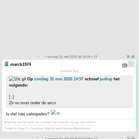
• zondag 31 mei 2026 @ 14:58 • 12
marcb1974
Dakshin Ray
Op
zondag 31 mei 2026 14:57
schreef
pullup
het
volgende:
[..]
Zit nu mooi onder de airco
Is dat niet valsspelen?
stupidity has become as common as common sense was before
~ ~ ~ ~ ~ ~ ~ ~ ~ ~ ~ ~ ~ ~ ~ ~ ~ ~ ~ ~ ~ ~ ~ ~ ~ ~ ~ ~ ~ ~ ~ ~ ~
Travel Is Fatal To Prejudice, Bigotry and Narrow-Mindedness
• zondag 31 mei 2026 @ 14:59 • 13