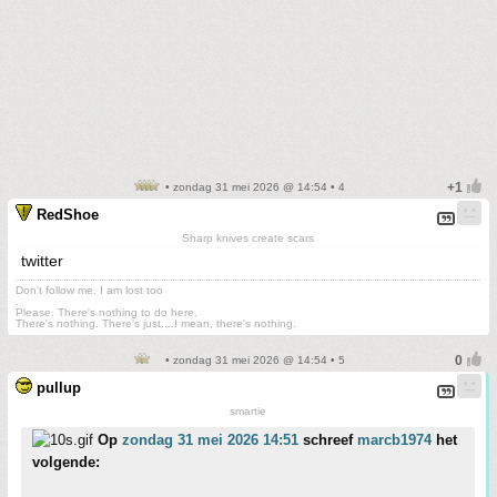
• zondag 31 mei 2026 @ 14:54 • 4
RedShoe
Sharp knives create scars
twitter
Don't follow me. I am lost too
.
Please. There's nothing to do here.
There's nothing. There's just....I mean, there's nothing.
• zondag 31 mei 2026 @ 14:54 • 5
pullup
smartie
Op
zondag 31 mei 2026 14:51
schreef
marcb1974
het
volgende: