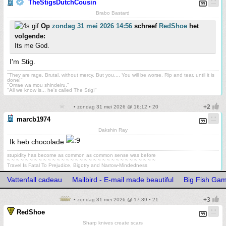
TheStigsDutchCousin
Brabo Bastard
Op
zondag 31 mei 2026 14:56
schreef
RedShoe
het
volgende:
Its me God.
I'm Stig.
"They are rage. Brutal, without mercy. But you.... You will be worse. Rip and tear, until it is
done!"
"Omae wa mou shindeiru."
"All we know is... he's called The Stig!"
• zondag 31 mei 2026 @ 16:12 • 20
marcb1974
Dakshin Ray
Ik heb chocolade
stupidity has become as common as common sense was before
~ ~ ~ ~ ~ ~ ~ ~ ~ ~ ~ ~ ~ ~ ~ ~ ~ ~ ~ ~ ~ ~ ~ ~ ~ ~ ~ ~ ~ ~ ~ ~ ~
Travel Is Fatal To Prejudice, Bigotry and Narrow-Mindedness
Vattenfall cadeau
Mailbird - E-mail made beautiful
Big Fish Ga
• zondag 31 mei 2026 @ 17:39 • 21
RedShoe
Sharp knives create scars