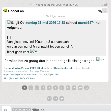
• zondag 31 mei 2026 @ 18:38 • 25
ChocoFan
Tochtige zeester
Op
zondag 31 mei 2026 15:18
schreef
marcb1974
het
volgende:
[..]
Van gisterenavond 10uur tot 3 uur vannacht
en van een uur of 5 vannacht tot een uur of 7,
bleef gaan echt
Je wilde het zo graag dus je hebt het gelijk flink gekregen.
Op
donderdag 25 juni 2026 23:56
schreef
Superbadeendje
het volgende:
Jou naam is vanaf nu: Tochtige Zeester.
https://www.youtube.com/watch?v=lQ6jZgMaZk4
FB / [Fok Wiki FAQ] Oldbies
1
2
3
4
5
6
7
8
9
10
11
12
13
Nijntjes
40+
40+ SC #5728