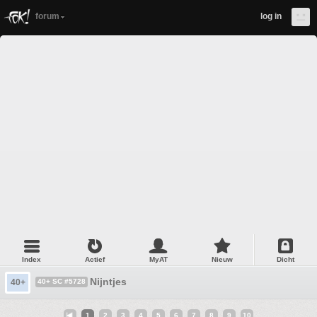
forum
log in
Index
Actief
MyAT
Nieuw
Dicht
Nijntjes
40+
40+ SC #5728
1
2
3
4
5
6
7
8
9
10