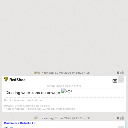
• zondag 31 mei 2026 @ 15:27 • 18
RedShoe
Sharp knives create scars
Dinsdag weer kans op onweer
Don't follow me. I am lost too
.
Please. There's nothing to do here.
There's nothing. There's just....I mean, there's nothing.
• zondag 31 mei 2026 @ 15:53 • 19
Moderator / Redactie FP