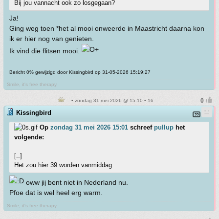
Bij jou vannacht ook zo losgegaan?
Ja!
Ging weg toen *het al mooi onweerde in Maastricht daarna kon
ik er hier nog van genieten.
Ik vind die flitsen mooi.
Bericht 0% gewijzigd door Kissingbird op 31-05-2026 15:19:27
Smile, it's free therapy.
• zondag 31 mei 2026 @ 15:10 • 16
Kissingbird
Op
zondag 31 mei 2026 15:01
schreef
pullup
het
volgende:
[..]
Het zou hier 39 worden vanmiddag
oww jij bent niet in Nederland nu.
Pfoe dat is wel heel erg warm.
Smile, it's free therapy.