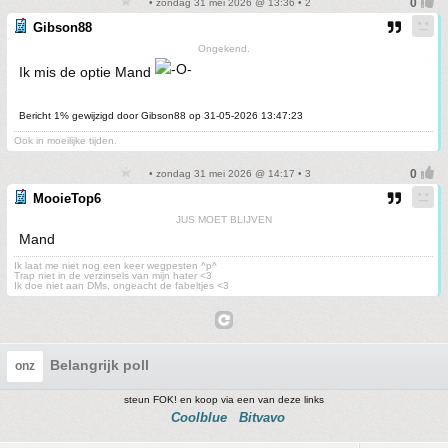
• zondag 31 mei 2026 @ 13:36 • 2
Gibson88
Ongekend.
Ik mis de optie Mand
Bericht 1% gewijzigd door Gibson88 op 31-05-2026 13:47:23
Ook in moeilijke tijden.
• zondag 31 mei 2026 @ 14:17 • 3
MooieTop6
JUS MOET BLIJVEN
Mand
Ik laat me niet nog een keer wegpesten ^p^
Trap niet in de verzinsels van mijn hater <3
Ik doe niet aan DMs, ongeacht de fabeltjes <3
Belangrijk poll
onz
steun FOK! en koop via een van deze links
Coolblue
Bitvavo