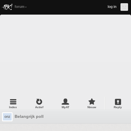
forum
log in
Index
Actief
MyAT
Nieuw
Reply
Belangrijk poll
onz