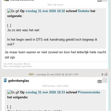
Man bijt worst
Op
zondag 31 mei 2026 18:32
schreef
Dotteke
het
volgende:
[..]
Ja zo iets was het wel
In het begin werd in DTS ook handmatig geteld toch begreep ik
ooit?
Ja maar toen waren er niet zoveel en kon het letterlijk hele nacht
stil zijn
Uw ADH vitamine Worst
Met vriendelijke groenten
• zondag 31 mei 2026 @ 18:34 • 247
gebrokenglas
Half human, half coffee
Op
zondag 31 mei 2026 18:33
schreef
Pinnenmutske
het volgende:
[..]