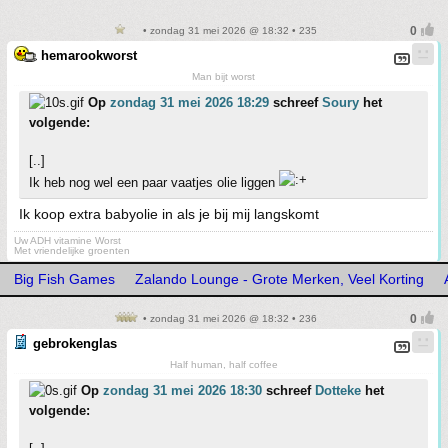
• zondag 31 mei 2026 @ 18:32 • 235
hemarookworst
Man bijt worst
Op
zondag 31 mei 2026 18:29
schreef
Soury
het
volgende:
[..]
Ik heb nog wel een paar vaatjes olie liggen
Ik koop extra babyolie in als je bij mij langskomt
Uw ADH vitamine Worst
Met vriendelijke groenten
Big Fish Games
Zalando Lounge - Grote Merken, Veel Korting
• zondag 31 mei 2026 @ 18:32 • 236
gebrokenglas
Half human, half coffee
Op
zondag 31 mei 2026 18:30
schreef
Dotteke
het
volgende: