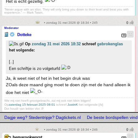
Het is echt gezellig.
“Never argue with an idiot. They will only bring you down to their level and beat you with
experience.” ― Mark Twain.
• zondag 31 mei 2026 @ 18:34 • 245
Moderator
Dotteke
Op
zondag 31 mei 2026 18:32
schreef
gebrokenglas
het volgende:
[..]
Een schriftje is zo volgeturfd
Ja, ik weet niet of het in het begin druk was
ZOals deze maand ging moet te doen zijn met de hand alleen ik
doe het niet
Wie mij niet heeft grootgebracht, zal mij ook niet klein krijgen!
Op
zaterdag 15 februari 2025 08:01
schreef
JustinK
het volgende:[/b]
Dot houdt van lekker vlot :P
Dagje weg? Stedentripje? Dagtickets.nl
De beste bordspellen vind
• zondag 31 mei 2026 @ 18:34 • 246
hemarookworst