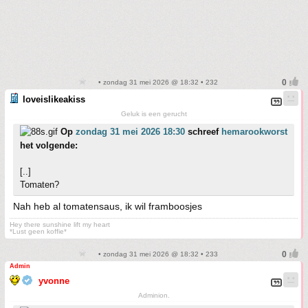
• zondag 31 mei 2026 @ 18:32 • 232
loveislikeakiss
Geluk is een gerucht
Op
zondag 31 mei 2026 18:30
schreef
hemarookworst
het volgende:
[..]
Tomaten?
Nah heb al tomatensaus, ik wil framboosjes
Hey there sunshine lift my heart
*Lust geen koffie*
• zondag 31 mei 2026 @ 18:32 • 233
Admin
yvonne
Adminion.