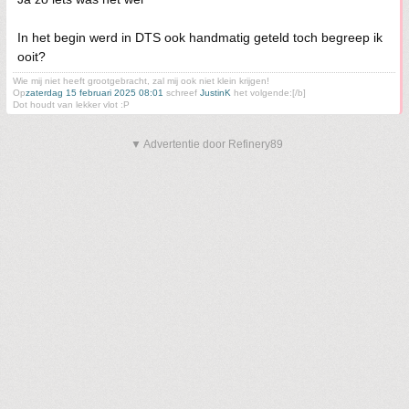
In het begin werd in DTS ook handmatig geteld toch begreep ik
ooit?
Wie mij niet heeft grootgebracht, zal mij ook niet klein krijgen!
Op
zaterdag 15 februari 2025 08:01
schreef
JustinK
het volgende:[/b]
Dot houdt van lekker vlot :P
▼ Advertentie door Refinery89