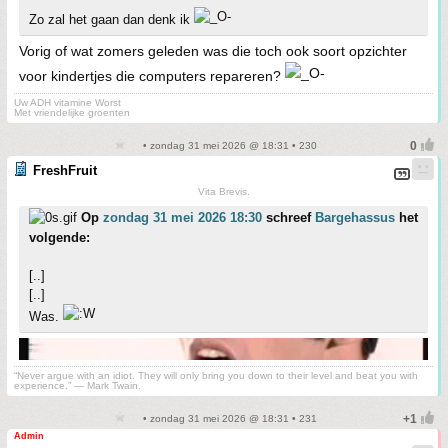
Zo zal het gaan dan denk ik
Vorig of wat zomers geleden was die toch ook soort opzichter
voor kindertjes die computers repareren?
Uw ADH vitamine Worst
Met vriendelijke groenten
• zondag 31 mei 2026 @ 18:31 • 230
FreshFruit
Vita Brevis.
Op
zondag 31 mei 2026 18:30
schreef
Bargehassus
het
volgende:
[..]
[..]
Was.
“Never argue with an idiot. They will only bring you down to their level and beat you with
experience.” ― Mark Twain.
• zondag 31 mei 2026 @ 18:31 • 231
Admin