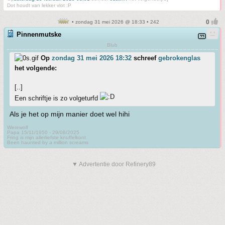
Dot houdt van lekker vlot :P
• zondag 31 mei 2026 @ 18:33 • 242
Pinnenmutske
Blub
Op
zondag 31 mei 2026 18:32
schreef
gebrokenglas
het volgende:
[..]
Een schriftje is zo volgeturfd
Als je het op mijn manier doet wel hihi
Werewolf
Papa 15/11/1950 - 29/08/2025
Fring is mijn allerliefste knuffelkont
Been haunted by a million screams
▼ Advertentie door Refinery89