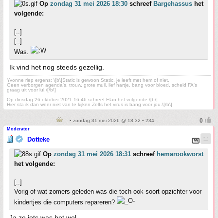
Op
zondag 31 mei 2026 18:30
schreef
Bargehassus
het
volgende:
[..]
[..]
Was.
Ik vind het nog steeds gezellig.
Yvonne riep ergens: \[b\]Static is gewoon Static, je leeft met hem of niet.
Geen verborgen agenda's, trouw, grote muil, lief hartje, bang voor bloed, scheld FA's
graag uit voor lul.\[/b\]
Op dinsdag 26 oktober 2021 16:46 schreef Elan het volgende:\[b\]
Hier sta ik dan weer niet van te kijken Zelfs het virus is bang voor jou.\[/b\]
• zondag 31 mei 2026 @ 18:32 • 234
Moderator
Dotteke
Op
zondag 31 mei 2026 18:31
schreef
hemarookworst
het volgende:
[..]
Vorig of wat zomers geleden was die toch ook soort opzichter voor
kindertjes die computers repareren?
Ja zo iets was het wel