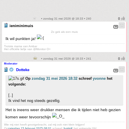
• zondag 31 mei 2026 @ 18:33 • 240
ieniminimuis
Zo gek als een muis
Ik wil punkten ja!
Trotste mama van Ambar
Het officiële liefje van @Monitor O+
• zondag 31 mei 2026 @ 18:33 • 241
Moderator
Dotteke
Op
zondag 31 mei 2026 18:32
schreef
yvonne
het
volgende:
[..]
Ik vind het nog steeds gezellig.
Het is ineens weer drukker mensen die ik tijden niet heb gezien
komen weer tevoorschijn
Wie mij niet heeft grootgebracht, zal mij ook niet klein krijgen!
Op
zaterdag 15 februari 2025 08:01
schreef
JustinK
het volgende:[/b]