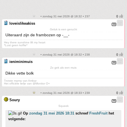
• zondag 31 mei 2026 @ 18:32 • 237
loveislikeakiss
Geluk is een gerucht
Uiteraard zijn de frambozen op -__-
Hey there sunshine lift my heart
*Lust geen koffie*
• zondag 31 mei 2026 @ 18:32 • 238
ieniminimuis
Zo gek als een muis
Dikke vette bolk
Trotste mama van Ambar
Het officiële liefje van @Monitor O+
• zondag 31 mei 2026 @ 18:33 • 239
Soury
Squeek
Op
zondag 31 mei 2026 18:31
schreef
FreshFruit
het
volgende: