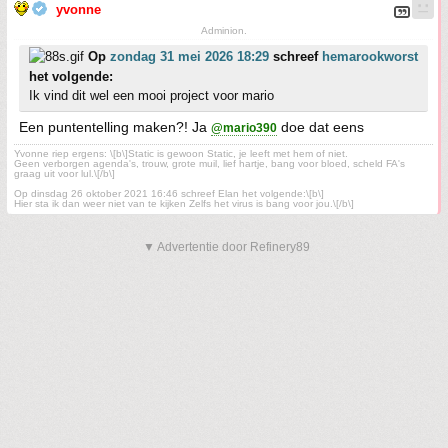
yvonne
Adminion.
Op
zondag 31 mei 2026 18:29
schreef
hemarookworst
het volgende:
Ik vind dit wel een mooi project voor mario
Een puntentelling maken?! Ja
doe dat eens
@mario390
Yvonne riep ergens: \[b\]Static is gewoon Static, je leeft met hem of niet.
Geen verborgen agenda's, trouw, grote muil, lief hartje, bang voor bloed, scheld FA's
graag uit voor lul.\[/b\]
Op dinsdag 26 oktober 2021 16:46 schreef Elan het volgende:\[b\]
Hier sta ik dan weer niet van te kijken Zelfs het virus is bang voor jou.\[/b\]
▼ Advertentie door Refinery89