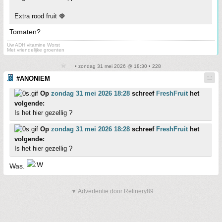
Extra rood fruit 🍓
Tomaten?
Uw ADH vitamine Worst
Met vriendelijke groenten
• zondag 31 mei 2026 @ 18:30 • 228
#ANONIEM
Op
zondag 31 mei 2026 18:28
schreef
FreshFruit
het
volgende:
Is het hier gezellig ?
Op
zondag 31 mei 2026 18:28
schreef
FreshFruit
het
volgende:
Is het hier gezellig ?
Was.
▼ Advertentie door Refinery89