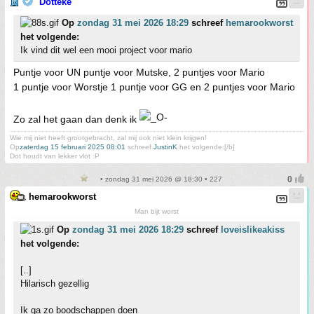
Dotteke
Op
zondag 31 mei 2026 18:29
schreef
hemarookworst
het volgende:
Ik vind dit wel een mooi project voor mario
Puntje voor UN puntje voor Mutske, 2 puntjes voor Mario
1 puntje voor Worstje 1 puntje voor GG en 2 puntjes voor Mario
Zo zal het gaan dan denk ik
Wie mij niet heeft grootgebracht, zal mij ook niet klein krijgen!
Op
zaterdag 15 februari 2025 08:01
schreef
JustinK
het volgende:[/b]
Dot houdt van lekker vlot :P
• zondag 31 mei 2026 @ 18:30 • 227
hemarookworst
Man bijt worst
Op
zondag 31 mei 2026 18:29
schreef
loveislikeakiss
het volgende:
[..]
Hilarisch gezellig
Ik ga zo boodschappen doen