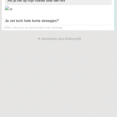
Als je het op mijn manier doet wel hihi
Je zet toch hele korte streepjes?
Coffee. Gets you up and moving in the mornings.
▼ Advertentie door Refinery89