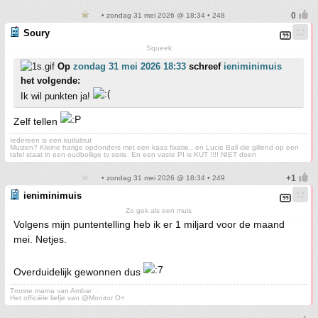
• zondag 31 mei 2026 @ 18:34 • 248
Soury
Squeek
Op
zondag 31 mei 2026 18:33
schreef
ieniminimuis
het volgende:
Ik wil punkten ja!
Zelf tellen
Iedereen is een kutlultrut
Muizen? Kleine harige opdonders met een kaas fixatie., en Lucie Ball die gillend op een
tafel staat in een oudbollige tv serie. En een vaste PI is KUT !!!! NIET doen
• zondag 31 mei 2026 @ 18:34 • 249
ieniminimuis
Zo gek als een muis
Volgens mijn puntentelling heb ik er 1 miljard voor de maand
mei. Netjes.
Overduidelijk gewonnen dus
Trotste mama van Ambar
Het officiële liefje van @Monitor O+