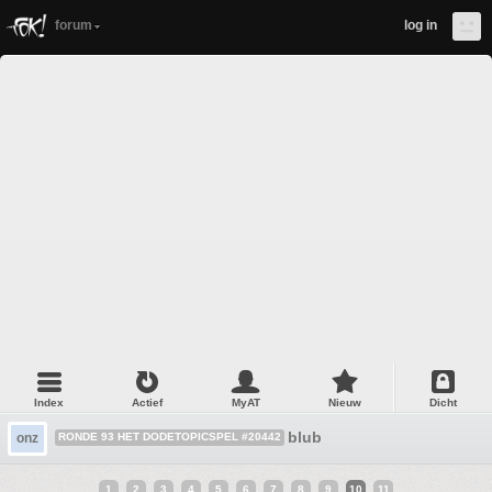
forum
log in
Index
Actief
MyAT
Nieuw
Dicht
blub
onz
RONDE 93 HET DODETOPICSPEL #20442
1
2
3
4
5
6
7
8
9
10
11