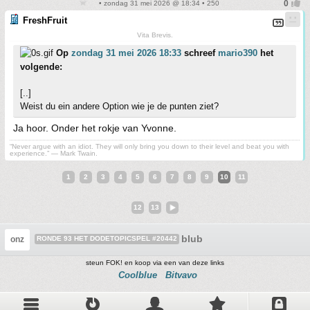
• zondag 31 mei 2026 @ 18:34 • 250
FreshFruit
Vita Brevis.
Op
zondag 31 mei 2026 18:33
schreef
mario390
het
volgende:
[..]
Weist du ein andere Option wie je de punten ziet?
Ja hoor. Onder het rokje van Yvonne.
“Never argue with an idiot. They will only bring you down to their level and beat you with
experience.” ― Mark Twain.
1
2
3
4
5
6
7
8
9
10
11
12
13
blub
onz
RONDE 93 HET DODETOPICSPEL #20442
steun FOK! en koop via een van deze links
Coolblue
Bitvavo