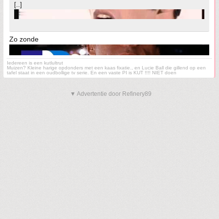
[..]
Zo zonde
Iedereen is een kutlultrut
Muizen? Kleine harige opdonders met een kaas fixatie., en Lucie Ball die gillend op een
tafel staat in een oudbollige tv serie. En een vaste PI is KUT !!!! NIET doen
▼ Advertentie door Refinery89