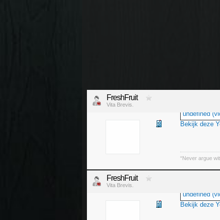
FreshFruit
Vita Brevis.
undefined (vi
Bekijk deze 
“Never argue wit
FreshFruit
Vita Brevis.
undefined (vi
Bekijk deze 