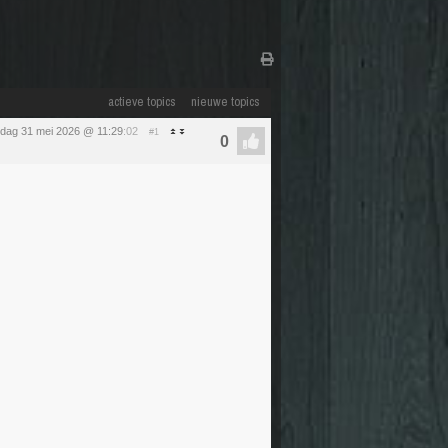
actieve topics
nieuwe topics
dag 31 mei 2026 @ 11:29
:02
#1