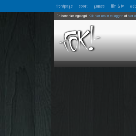
frontpage
sport
games
film & tv
web
Je bent niet ingelogd.
Klik hier om in te loggen
of
hier 