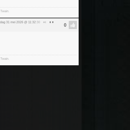
 Twain.
dag 31 mei 2026 @ 11:32
:30
#4
 Twain.