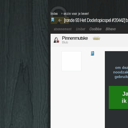
Index
»
onzin voor je leven!
[ronde 93 Het Dodetopicspel #20442] b
abonnement
Unibet
Coolblue
Bitvavo
Pinnenmutske
Blub
om dez
noodzake
gebruik
J
ik