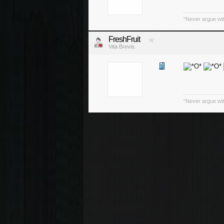
“Never argue wit
FreshFruit
Vita Brevis.
“Never argue wit