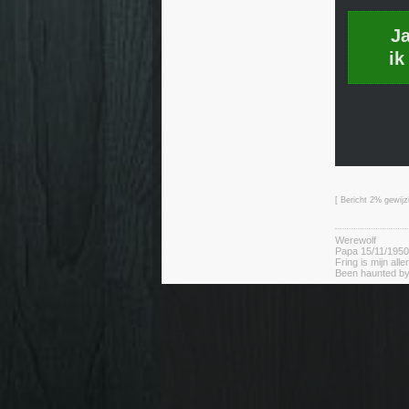
J
ik
[ Bericht 2% gewij
Werewolf
Papa 15/11/1950
Fring is mijn alle
Been haunted by