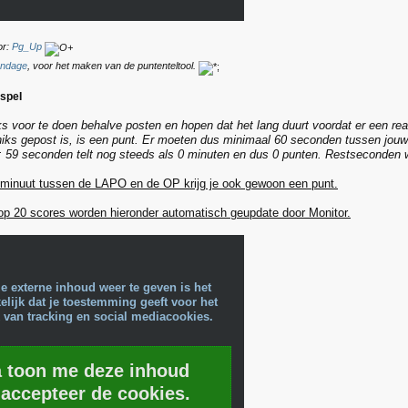
or:
Pg_Up
ndage
, voor het maken van de puntenteltool.
speI
iks voor te doen behalve posten en hopen dat het lang duurt voordat er een rea
 niks gepost is, is een punt. Er moeten dus minimaal 60 seconden tussen jouw
: 59 seconden telt nog steeds als 0 minuten en dus 0 punten. Restseconden wo
 minuut tussen de LAPO en de OP krijg je ook gewoon een punt.
op 20 scores worden hieronder automatisch geupdate door Monitor.
e externe inhoud weer te geven is het
lijk dat je toestemming geeft voor het
 van tracking en social mediacookies.
a toon me deze inhoud
 accepteer de cookies.