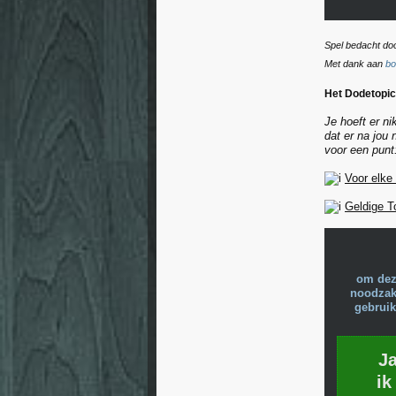
Spel bedacht do
Met dank aan
bo
Het Dodetopic
Je hoeft er n
dat er na jou
voor een punt
Voor elke
Geldige T
om dez
noodzake
gebruik
J
ik