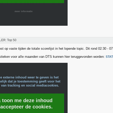
meer informatie
LER: Top 50
t op vaste tijden de totaIe scoreIijst in het lopende topic. Dit rond 02:30 - 07
stieken voor aIIe maanden van DTS kunnen hier teruggevonden worden:
STA
e externe inhoud weer te geven is het
lijk dat je toestemming geeft voor het
 van tracking en social mediacookies.
a toon me deze inhoud
 accepteer de cookies.