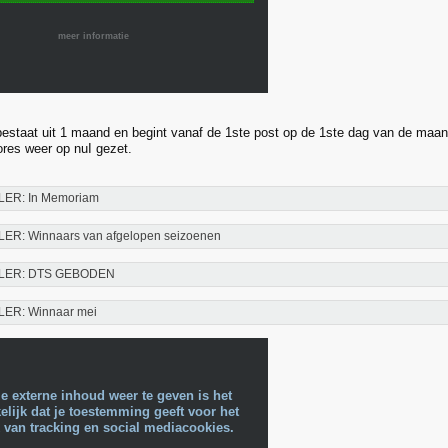
meer informatie
estaat uit 1 maand en begint vanaf de 1ste post op de 1ste dag van de maand
res weer op nuI gezet.
LER: In Memoriam
LER: Winnaars van afgelopen seizoenen
LER: DTS GEBODEN
LER: Winnaar mei
e externe inhoud weer te geven is het
lijk dat je toestemming geeft voor het
 van tracking en social mediacookies.