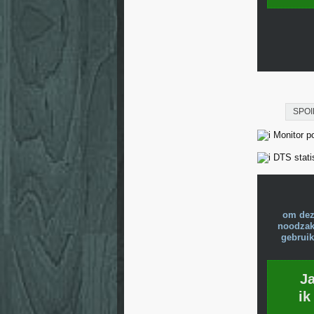
SPOI
Monitor pos
DTS stati
om dez
noodzake
gebruik
J
ik