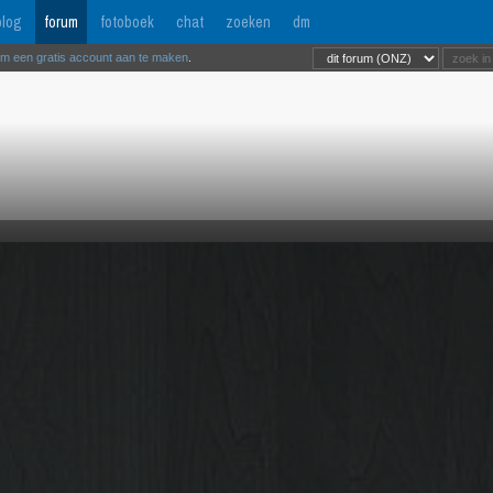
log
forum
fotoboek
chat
zoeken
dm
om een gratis account aan te maken
.