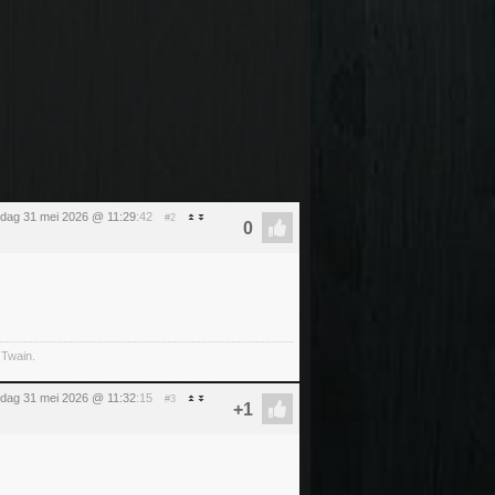
dag 31 mei 2026 @ 11:29
:42
#2
 Twain.
dag 31 mei 2026 @ 11:32
:15
#3