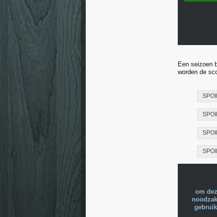
Een seizoen b
worden de sco
SPOI
SPOI
SPOI
SPOI
om dez
noodzake
gebruik