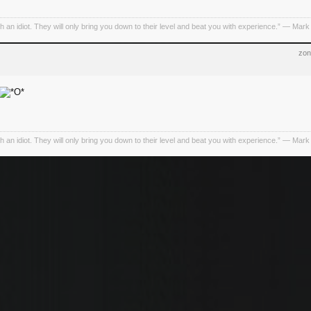
h an idiot. They will only bring you down to their level and beat you with experience.” ― Mark
zon
h an idiot. They will only bring you down to their level and beat you with experience.” ― Mark