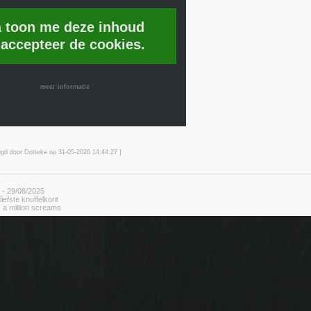
a toon me deze inhoud
 accepteer de cookies.
meer informatie
zigd door Dotteke op 31-05-2026 14:44
:27
]
 - 29/08/2025
rliefste knuffelkont
 a million screams