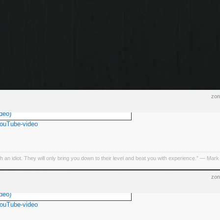
zon
deo)
YouTube-video
h an idiot. They will only bring you down to their level and beat you with experience.” ― Mark
zon
deo)
YouTube-video