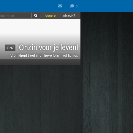
doneren
inbreuk?
Onzin voor je leven!
ONZ
Vrolijkheid troef in dit lieve forum vol humor.