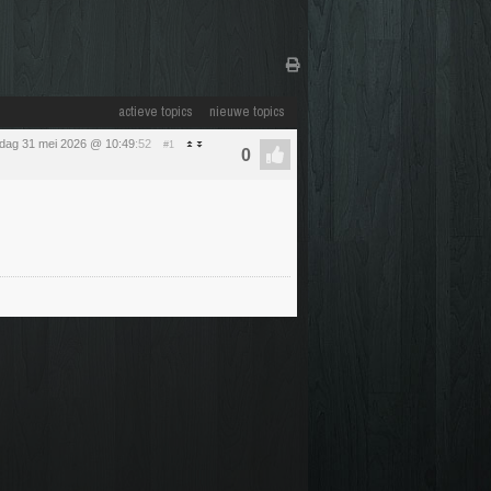
actieve topics
nieuwe topics
dag 31 mei 2026 @ 10:49
:52
#1