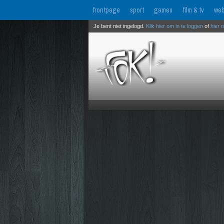
frontpage
sport
games
film & tv
web
Je bent niet ingelogd.
Klik hier om in te loggen
of
hier 