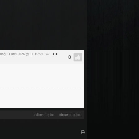
dag 31 mei 2026 @ 11:15
:59
#2
actieve topics
nieuwe topics