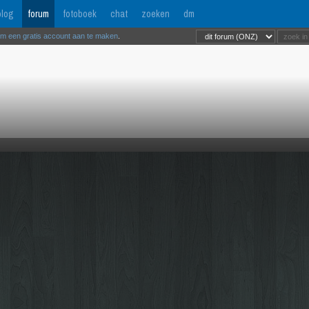
log
forum
fotoboek
chat
zoeken
dm
om een gratis account aan te maken
.