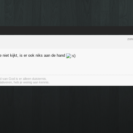
zon
 niet kijkt, is er ook niks aan de hand
 van God is er alleen duisternis.
elativeren, heb je weinig aan kennis.