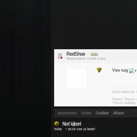
RedShoe
Sharp knives create scars
Vies tuig
Don't follow me. 
.
Please. There's 
There's nothing. 
abonnement
Unibet
Coolblue
Bitvavo
Niet kijken!
Index
»
onzin voor je leven!