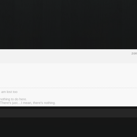
zon
I am lost too
nothing to do here.
There's just....I mean, there's nothing.