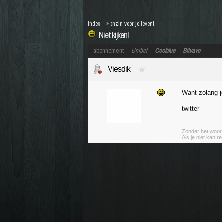
Index
»
onzin voor je leven!
Niet kijken!
abonnement
Unibet
Coolblue
Bitvavo
Viesdik
Want zolang je
twitter
Zonder het woord
Als je niet kan r